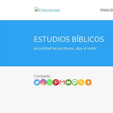
ENGLIS
ESTUDIOS BÍBLICOS
escudriñad las escrituras, dice el señor
Compartir…