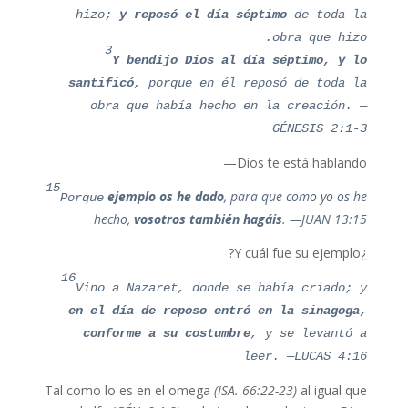
hizo;
y reposó el día séptimo
de toda la
obra que hizo.
3
Y bendijo Dios al día séptimo, y l
o
sant
ificó
, porque en él reposó de toda la
obra que había hecho en la creación.
—
GÉNESIS 2:1-3
Dios te está hablando—
15
ejemplo
os
he
dado
, para que como yo os he
Porque
hecho,
vosotros también hagáis
. —JUAN 13:15
¿Y cuál fue su ejemplo?
16
Vino a Nazaret, donde se había criado; y
en el día de reposo entró en la sinagoga,
conforme a su costumbre
, y se levantó a
leer. —LUCAS 4:16
Tal como lo es en el omega
(ISA. 66:22-23)
al igual que