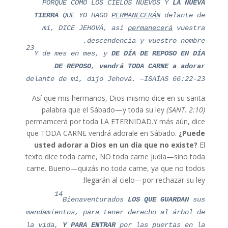
PORQUE COMO LOS CIELOS NUEVOS Y
LA NUEVA
TIERRA
QUE YO HAGO
PERMANECERÁN
delante de
mí, DICE JEHOVÁ, así
permanecerá
vuestra
descendencia y vuestro nombre.
23
Y de mes en mes, y
DE DÍA DE REPOSO EN DÍA
DE REPOSO
,
vendrá TODA CARNE a adorar
delante de mí, dijo Jehová. —ISAÍAS 66:22-23
Así que mis hermanos, Dios mismo dice en su santa
palabra que el Sábado—y toda su ley
(SANT. 2:10)
permamcerá por toda LA ETERNIDAD.Y más aún, dice
que TODA CARNE vendrá adorale en Sábado.
¿Puede
usted adorar a Dios en un día que no existe?
El
texto dice toda carne, NO toda carne judía—sino toda
carne. Bueno—quizás no toda carne, ya que no todos
llegarán al cielo—por rechazar su ley:
14
Bienaventurados
LOS QUE GUARDAN
sus
mandamientos, para tener derecho al árbol de
la vida,
Y PARA ENTRAR
por las puertas en la