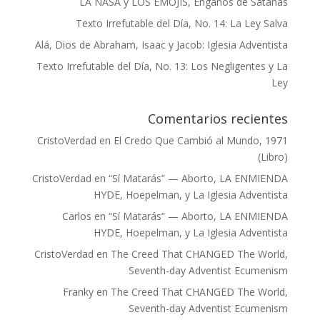
LA NASA y LOS EMOJIS, Engaños de Satanás
Texto Irrefutable del Día, No. 14: La Ley Salva
Alá, Dios de Abraham, Isaac y Jacob: Iglesia Adventista
Texto Irrefutable del Día, No. 13: Los Negligentes y La
Ley
Comentarios recientes
CristoVerdad
en
El Credo Que Cambió al Mundo, 1971
(Libro)
CristoVerdad
en
“Sí Matarás” — Aborto, LA ENMIENDA
HYDE, Hoepelman, y La Iglesia Adventista
Carlos
en
“Sí Matarás” — Aborto, LA ENMIENDA
HYDE, Hoepelman, y La Iglesia Adventista
CristoVerdad
en
The Creed That CHANGED The World,
Seventh-day Adventist Ecumenism
Franky
en
The Creed That CHANGED The World,
Seventh-day Adventist Ecumenism