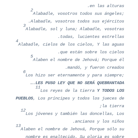
en las alturas.
2
Alabadle, vosotros todos sus ángeles;
Alabadle, vosotros todos sus ejércitos.
3
Alabadle, sol y luna; Alabadle, vosotras
todas, lucientes estrellas.
4
Alabadle, cielos de los cielos, Y las aguas
que están sobre los cielos.
5
Alaben el nombre de Jehová; Porque él
mandó, y fueron creados.
6
Los hizo ser eternamente y para siempre;
…
LES PUSO LEY QUE NO SERÁ QUEBRANTADA.
11
Los reyes de la tierra
Y TODOS LOS
PUEBLOS
, Los príncipes y todos los jueces de
la tierra;
12
Los jóvenes y también las doncellas, Los
ancianos y los niños.
13
Alaben el nombre de Jehová, Porque sólo su
nombre es enaltecido. Su gloria es sobre