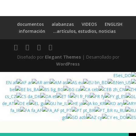
documentos
alabanzas
VIDEOS
ENGLISH
información
artículos, estudios, noticias…
Diseñado por
Elegant Themes
| Desarrollado por
WordPress
ES
EN
AF
AR
AM
AS
EU
BN
BE
BS
BG
CA
CEB
ZH
CS
DA
ET
FI
FR
FY
GL
DE
EL
GU
HE
JA
KO
ARY
FA
FA_AF
PT
PT_BR
RU
GD
AZ
CY
ES