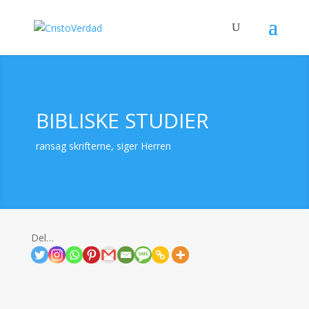
BIBLISKE STUDIER
ransag skrifterne, siger Herren
Del…