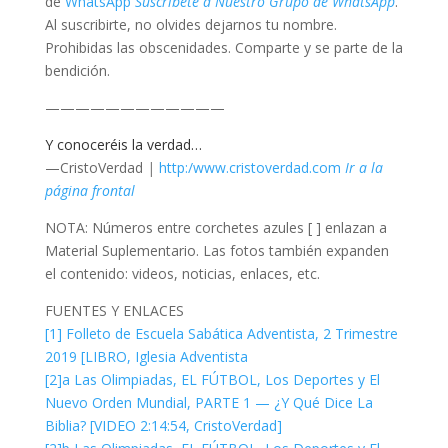
de
WhatsApp
Suscríbete a Nuestro Grupo de WhatsApp
.
Al suscribirte, no olvides dejarnos tu nombre.
Prohibidas las obscenidades. Comparte y se parte de la
bendición.
————————————
Y conoceréis la verdad…
—CristoVerdad
|
http:/www.cristoverdad.com
Ir a la
página frontal
NOTA: Números entre corchetes azules [ ] enlazan a
Material Suplementario. Las fotos también expanden
el contenido: videos, noticias, enlaces, etc.
FUENTES Y ENLACES
[1] Folleto de Escuela Sabática Adventista, 2 Trimestre
2019 [LIBRO, Iglesia Adventista
[2]a Las Olimpiadas, EL FÚTBOL, Los Deportes y El
Nuevo Orden Mundial, PARTE 1 — ¿Y Qué Dice La
Biblia? [VIDEO 2:14:54, CristoVerdad]