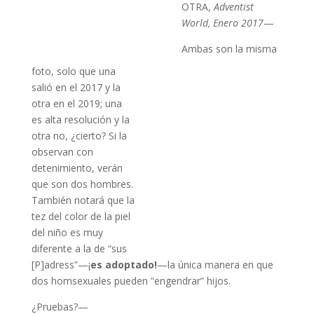
OTRA,
Adventist
World, Enero 2017
—
Ambas son la misma
foto, solo que una
salió en el 2017 y la
otra en el 2019; una
es alta resolución y la
otra no, ¿cierto? Si la
observan con
detenimiento, verán
que son dos hombres.
También notará que la
tez del color de la piel
del niño es muy
diferente a la de “sus
[P]adress”—¡
es adoptado!
—la única manera en que
dos homsexuales pueden “engendrar” hijos.
¿Pruebas?—