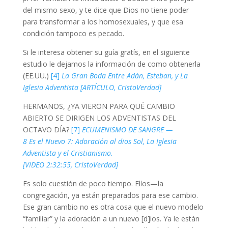
del mismo sexo, y te dice que Dios no tiene poder
para transformar a los homosexuales, y que esa
condición tampoco es pecado.
Si le interesa obtener su guía gratís, en el siguiente
estudio le dejamos la información de como obtenerla
(EE.UU.)
[4]
La Gran Boda Entre Adán, Esteban, y La
Iglesia Adventista [ARTÍCULO, CristoVerdad]
HERMANOS, ¿YA VIERON PARA QUÉ CAMBIO
ABIERTO SE DIRIGEN LOS ADVENTISTAS DEL
OCTAVO DÍA?
[7]
ECUMENISMO DE SANGRE —
8 Es el Nuevo 7: Adoración al dios Sol, La Iglesia
Adventista y el Cristianismo.
[VIDEO 2:32:55, CristoVerdad]
Es solo cuestión de poco tiempo. Ellos—la
congregación, ya están preparados para ese cambio.
Ese gran cambio no es otra cosa que el nuevo modelo
“familiar” y la adoración a un nuevo [d]ios. Ya le están