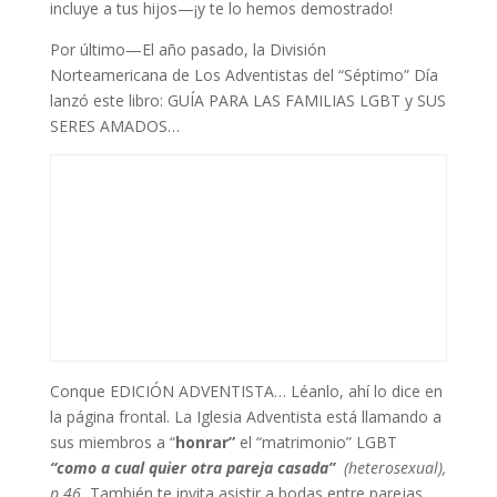
incluye a tus hijos—¡y te lo hemos demostrado!
Por último—El año pasado, la División
Norteamericana de Los Adventistas del “Séptimo” Día
lanzó este libro: GUÍA PARA LAS FAMILIAS LGBT y SUS
SERES AMADOS…
Conque EDICIÓN ADVENTISTA… Léanlo, ahí lo dice en
la página frontal. La Iglesia Adventista está llamando a
sus miembros a “
honrar”
el “matrimonio” LGBT
“como a cual quier otra pareja casada”
(heterosexual),
p.46.
También te invita asistir a bodas entre parejas