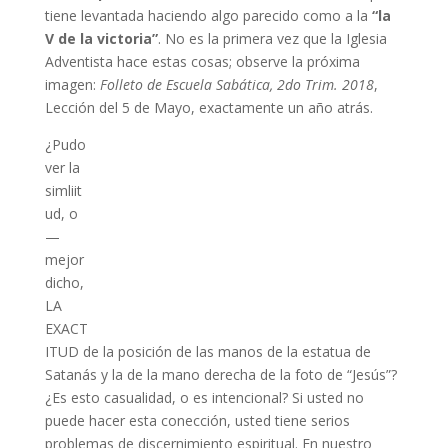
tiene levantada haciendo algo parecido como a la
“la
V de la victoria”
. No es la primera vez que la Iglesia
Adventista hace estas cosas; observe la próxima
imagen:
Folleto de Escuela Sabática, 2do Trim. 2018
,
Lección del 5 de Mayo, exactamente un año atrás.
¿Pudo
ver la
simliit
ud, o
—
mejor
dicho,
LA
EXACT
ITUD de la posición de las manos de la estatua de
Satanás y la de la mano derecha de la foto de “Jesús”?
¿Es esto casualidad, o es intencional? Si usted no
puede hacer esta conección, usted tiene serios
problemas de discernimiento espiritual. En nuestro