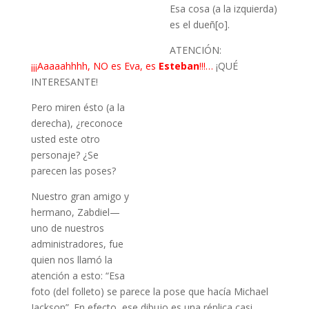
Esa cosa (a la izquierda)
es el dueñ[o].
ATENCIÓN:
¡¡¡Aaaaahhhh, NO es Eva, es
Esteban
!!!…
¡QUÉ
INTERESANTE!
Pero miren ésto (a la
derecha), ¿reconoce
usted este otro
personaje? ¿Se
parecen las poses?
Nuestro gran amigo y
hermano, Zabdiel—
uno de nuestros
administradores, fue
quien nos llamó la
atención a esto: “Esa
foto (del folleto) se parece la pose que hacía Michael
Jackson”. En efecto, ese dibujo es una réplica casi