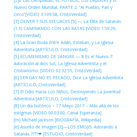
[2]b Las Olimpiadas, EL FÚTBOL, Los Deportes y El
Nuevo Orden Mundial, PARTE 2: “Al Pueblo, Pan y
Circo”[VIDEO 3:109:58, CristoVerdad]
[3] OLIVER Y SUS SECUACES [5] — La Élite de Satanás
(1.3) CAMINANDO CON LAS RATAS [VIDEO 1:59:29,
CristoVerdad]
[4] La Gran Boda Entre Adán, Esteban, y La Iglesia
Adventista [ARTÍCULO, CristoVerdad]
[5] ECUMENISMO DE SANGRE — 8 Es el Nuevo 7:
Adoración al dios Sol, La Iglesia Adventista y el
Cristianismo. [VIDEO 02:32:55, CristoVerdad]
[6] SER GAY NO ES PECADO, Dice La Iglesia Adventista
[ARTÍCULO, CristoVerdad]
[7] El Odio Hacia Los Niños, Destruyendo La Juventud
Adventista [ARTÍCULO, CristoVerdad]
[8] Un día histórico – 17 Mayo 2017 – Más allá de los
estigmas [VIDEO 00:03:00, Canal Esperanza]
[m] Michael Jackson [BIOGRAFÍA, Wikipedia]
[e] Asunto de Imagen [2]—LOS EMOJIS: Adorando a
Satanás ????❤ [ESTUDIO, CristoVerdad]