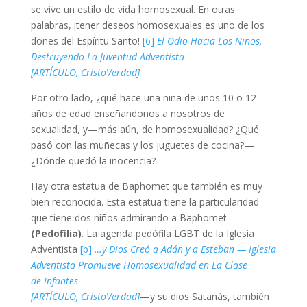
se vive un estilo de vida homosexual. En otras
palabras, ¡tener deseos homosexuales es uno de los
dones del Espíritu Santo!
[6]
El Odio Hacia Los Niños,
Destruyendo La Juventud Adventista
[ARTÍCULO, CristoVerdad]
Por otro lado, ¿qué hace una niña de unos 10 o 12
años de edad enseñandonos a nosotros de
sexualidad, y—más aún, de homosexualidad? ¿Qué
pasó con las muñecas y los juguetes de cocina?—
¿Dónde quedó la inocencia?
Hay otra estatua de Baphomet que también es muy
bien reconocida. Esta estatua tiene la particularidad
que tiene dos niños admirando a Baphomet
(Pedofilia)
. La agenda pedófila LGBT de la Iglesia
Adventista
[p]
…y Dios Creó a Adán y a Esteban — Iglesia
Adventista Promueve Homosexualidad en La Clase
de Infantes
[ARTÍCULO, CristoVerdad]
—y su dios Satanás, también