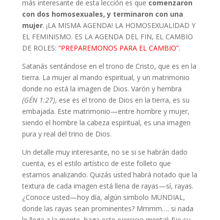
más interesante de esta lección es que
comenzaron
con dos homosexuales, y terminaron con una
mujer
. ¡LA MISMA AGENDA! LA HOMOSEXUALIDAD Y
EL FEMINISMO. ES LA AGENDA DEL FIN, EL CAMBIO
DE ROLES:
“PREPAREMONOS PARA EL CAMBIO”.
Satanás sentándose en el trono de Cristo, que es en la
tierra. La mujer al mando espiritual, y un matrimonio
donde no está la imagen de Dios. Varón y hembra
(GÉN 1:27)
, ese es el trono de Dios en la tierra, es su
embajada. Este matrimonio—entre hombre y mujer,
siendo el hombre la cabeza espiritual, es una imagen
pura y real del trino de Dios.
Un detalle muy interesante, no se si se habrán dado
cuenta, es el estilo artístico de este folleto que
estamos analizando. Quizás usted habrá notado que la
textura de cada imagen está llena de rayas—sí, rayas.
¿Conoce usted—hoy día, algún simbolo MUNDIAL,
donde las rayas sean prominentes? Mmmm…. si nada
le llega a la mente, haga este ejercicio mental: fije su