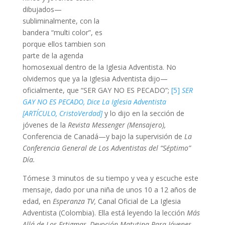
dibujados—
subliminalmente, con la
bandera “multi color”, es
porque ellos tambien son
parte de la agenda
homosexual dentro de la Iglesia Adventista. No
olvidemos que ya la Iglesia Adventista dijo—
oficialmente, que “SER GAY NO ES PECADO”;
[5]
SER
GAY NO ES PECADO, Dice La Iglesia Adventista
[ARTÍCULO, CristoVerdad]
y lo dijo en la sección de
jóvenes de la
Revista Messenger (Mensajero),
Conferencia de Canadá—y bajo la supervisión de
La
Conferencia General de Los Adventistas del “Séptimo”
Día.
Tómese 3 minutos de su tiempo y vea y escuche este
mensaje, dado por una niña de unos 10 a 12 años de
edad, en
Esperanza TV,
Canal Oficial de La Iglesia
Adventista (Colombia). Ella está leyendo la lección
Más
Allá de Los Estigmas,
Devoción Matutina Para Jóvenes,