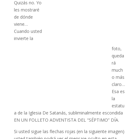
Quizás no. Yo
les mostraré
de dónde
viene…
Cuando usted
invierte la
foto,
queda
rá
much
o más
claro…
Esa es
la
estatu
a de la Iglesia De Satanás, subliminalmente escondida
EN UN FOLLETO ADVENTISTA DEL “SÉPTIMO” DÍA.
Si usted sigue las flechas rojas (en la siguiente imagen)
usted también podrá ver el mensaje oculto en esta