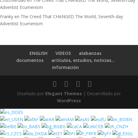
CristoVerdad
en
The Creed That CHANGED The World, Seventh-day
Adventist Ecumenism
Franky
en
The Creed That CHANGED The World, Seventh-day
Adventist Ecumenism
ENGLISH
VIDEOS
alabanzas
documentos
artículos, estudios, noticias…
información
Diseñado por
Elegant Themes
| Desarrollado por
WordPress
ES
EN
AF
AR
AM
AS
EU
BN
BE
BS
BG
CA
CEB
ZH
CS
DA
ET
FI
FR
FY
GL