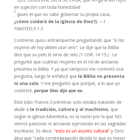
en sujeción con toda honestidad
5
(pues el que no sabe gobernar su propia casa,
¿cómo cuidará de la iglesia de Dios?)
;
—1
TIMOTEO:3:1-5
Contreras quiso entramparme preguntando que
“si las
mujeres de hoy deben usar velo”
. Le dije que la Biblia
dice que su pelo le sirve de velo
(1 COR. 14:15.)
. Le
pregunté que cuántas mujeres en el rol de ancianas
presenta la Biblia. Y ya que tampoco me contestó esa
pregunta, luego le enfaticé que
la Biblia no presenta
ni una sola
. Y me preguntó que porqué, a lo que yo
contesté:
porque Dios dijo que no.
Este lobo Francis Contretras solo estaba tratando de
aludir a
la tradición, cultura y al machismo
, que
según la iglesia Adventista, es la razón por la que NO
vemos pastoras ni ancianas ejerciendo en las sagradas
escrituras. Es decir,
“esto es un asunto cultural”
y Dios
deja que “cada congregagación decida lo que es mejor