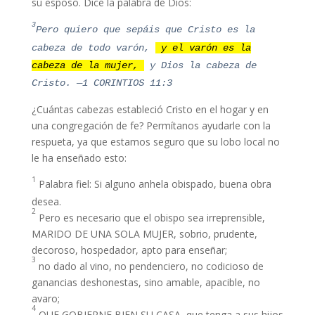
su esposo. Dice la palabra de Dios:
Barac le respondió: Si tú fueres conmigo,
yo iré;
pero si no fueres conmigo, no iré
.
3
Pero quiero que sepáis que Cristo es la
9
Ella dijo: Iré contigo; mas no será tuya la
cabeza de todo varón,
y el varón es la
gloria de la jornada que emprendes,
porque
cabeza de la mujer,
y Dios la cabeza de
EN MANO DE MUJER venderá Jehová a Sísara
.
Y
Cristo.
—1 CORINTIOS 11:3
levantándose Débora, fue con Barac a Cedes.
¿Cuántas cabezas estableció Cristo en el hogar y en
—JUECES 4:5-9
una congregación de fe? Permítanos ayudarle con la
respueta, ya que estamos seguro que su lobo local no
le ha enseñado esto:
1
Palabra fiel: Si alguno anhela obispado, buena obra
desea.
2
Pero es necesario que el obispo sea irreprensible,
MARIDO DE UNA SOLA MUJER, sobrio, prudente,
decoroso, hospedador, apto para enseñar;
3
no dado al vino, no pendenciero, no codicioso de
ganancias deshonestas, sino amable, apacible, no
avaro;
4
QUE GOBIERNE BIEN SU CASA, que tenga a sus hijos