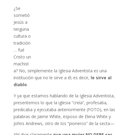
¿Se
sometió
Jesús a
ninguna
cultura o
tradición
… fué
Cristo un
machist
a? No, simplemente la Iglesia Adventista es una
institución que no le sirve a él; es decir,
le sirve al
diablo
.
Y ya que estamos hablando de la Iglesia Adventista,
presentemos lo que la iglesia “creía”, profesaba,
predicaba y ejecutaba anteriormente (FOTO), en las
palabras de Jaime White, esposo de Elena White y
Johns Andrews, otro de los “pioneros” de la secta—
Ahí dice claramente
que una mujer NO DEBE ser