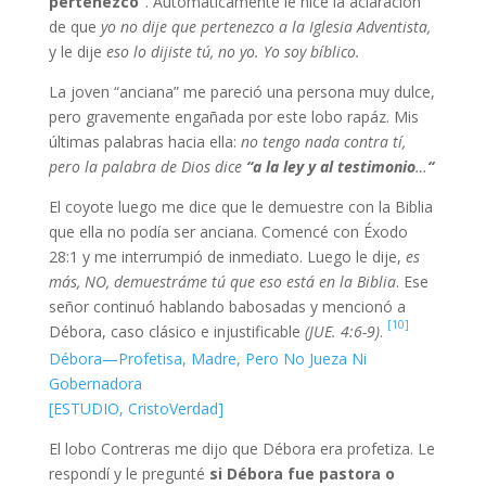
pertenezco”
. Automáticamente le hice la aclaración
de que
yo no dije que pertenezco a la Iglesia Adventista,
y le dije
eso lo dijiste tú, no yo. Yo soy bíblico.
La joven “anciana” me pareció una persona muy dulce,
pero gravemente engañada por este lobo rapáz. Mis
últimas palabras hacia ella:
no tengo nada contra tí,
pero la palabra de Dios dice
“a la ley y al testimonio
…
“
El coyote luego me dice que le demuestre con la Biblia
que ella no podía ser anciana. Comencé con Éxodo
28:1 y me interrumpió de inmediato. Luego le dije,
es
más, NO, demuestráme tú que eso está en la Biblia
. Ese
señor continuó hablando babosadas y mencionó a
[10]
Débora, caso clásico e injustificable
(JUE. 4:6-9)
.
Débora—Profetisa, Madre, Pero No Jueza Ni
Gobernadora
[ESTUDIO, CristoVerdad]
El lobo Contreras me dijo que Débora era profetiza. Le
respondí y le pregunté
si Débora fue pastora o