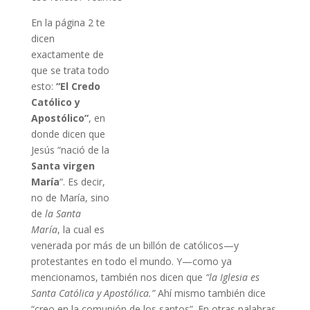
En la página 2 te
dicen
exactamente de
que se trata todo
esto:
“El Credo
Católico y
Apostólico”
, en
donde dicen que
Jesús “nació de la
Santa virgen
María
“. Es decir,
no de María, sino
de
la Santa
María
, la cual es
venerada por más de un billón de católicos—y
protestantes en todo el mundo. Y—como ya
mencionamos, también nos dicen que
“la Iglesia es
Santa Católica y Apostólica.”
Ahí mismo también dice
“creo en la comunión de los santos”. En otras palabras,