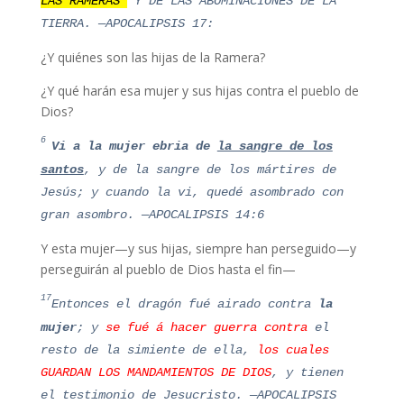
LAS RAMERAS
Y DE LAS ABOMINACIONES DE LA
TIERRA. —APOCALIPSIS 17:
¿Y quiénes son las hijas de la Ramera?
¿Y qué harán esa mujer y sus hijas contra el pueblo de
Dios?
6
Vi a la mujer ebria de
la sangre de los
santos
, y de la sangre de los mártires de
Jesús; y cuando la vi, quedé asombrado con
gran asombro. —APOCALIPSIS 14:6
Y esta mujer—y sus hijas, siempre han perseguido—y
perseguirán al pueblo de Dios hasta el fin—
17
Entonces el dragón fué airado contra
la
mujer
; y
se fué á hacer guerra contra
el
resto de la simiente de ella,
los cuales
GUARDAN LOS MANDAMIENTOS DE DIOS
, y tienen
el testimonio de Jesucristo. —APOCALIPSIS