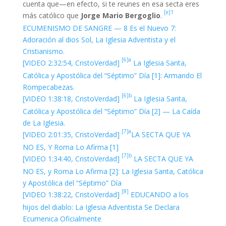
cuenta que—en efecto, si te reunes en esa secta eres
[e]1
más católico que
Jorge Mario Bergoglio
.
ECUMENISMO DE SANGRE — 8 Es el Nuevo 7:
Adoración al dios Sol, La Iglesia Adventista y el
Cristianismo.
[6]a
[VIDEO 2:32:54, CristoVerdad]
La Iglesia Santa,
Católica y Apostólica del “Séptimo” Día [1]: Armando El
Rompecabezas.
[6]b
[VIDEO 1:38:18, CristoVerdad]
La Iglesia Santa,
Católica y Apostólica del “Séptimo” Día [2] — La Caída
de La Iglesia.
[7]a
[VIDEO 2:01:35, CristoVerdad]
LA SECTA QUE YA
NO ES, Y Roma Lo Afirma [1]
[7]b
[VIDEO 1:34:40, CristoVerdad]
LA SECTA QUE YA
NO ES, y Roma Lo Afirma [2]: La Iglesia Santa, Católica
y Apostólica del “Séptimo” Día
[8]
[VIDEO 1:38:22, CristoVerdad]
EDUCANDO a los
hijos del diablo: La Iglesia Adventista Se Declara
Ecumenica Oficialmente