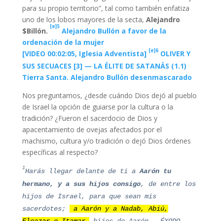
para su propio territorio”, tal como también enfatiza
uno de los lobos mayores de la secta,
Alejandro
[e]5
$Billón.
Alejandro Bullón a favor de la
ordenación de la mujer
[e]6
[VIDEO 00:02:05, Iglesia Adventista]
OLIVER Y
SUS SECUACES [3] — LA ÉLITE DE SATANÁS (1.1)
Tierra Santa. Alejandro Bullón desenmascarado
Nos preguntamos, ¿desde cuándo Dios dejó al pueblo
de Israel la opción de guiarse por la cultura o la
tradición? ¿Fueron el sacerdocio de Dios y
apacentamiento de ovejas afectados por el
machismo, cultura y/o tradición o dejó Dios órdenes
específicas al respecto?
1
Harás llegar delante de ti a
Aarón tu
hermano, y a sus hijos consigo
, de entre los
hijos de Israel, para que sean mis
sacerdotes;
a Aarón y a Nadab, Abiú,