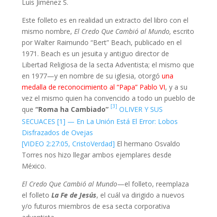
Luis Jiménez S.
Este folleto es en realidad un extracto del libro con el
mismo nombre,
El Credo Que Cambió al Mundo,
escrito
por Walter Raimundo “Bert” Beach, publicado en el
1971. Beach es un jesuita y antiguo director de
Libertad Religiosa de la secta Adventista; el mismo que
en 1977—y en nombre de su iglesia, otorgó
una
medalla de reconocimiento al “Papa” Pablo VI
, y a su
vez el mismo quien ha convencido a todo un pueblo de
[3]
que
“Roma ha Cambiado”
OLIVER Y SUS
SECUACES [1] — En La Unión Está El Error: Lobos
Disfrazados de Ovejas
[VIDEO 2:27:05, CristoVerdad]
El hermano Osvaldo
Torres nos hizo llegar ambos ejemplares desde
México.
El Credo Que Cambió al Mundo
—el folleto, reemplaza
el folleto
La Fe de Jesús
, el cuál va dirigido a nuevos
y/o futuros miembros de esa secta corporativa