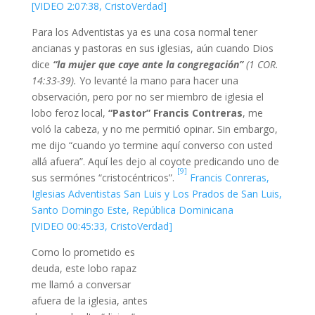
[VIDEO 2:07:38, CristoVerdad]
Para los Adventistas ya es una cosa normal tener
ancianas y pastoras en sus iglesias, aún cuando Dios
dice
“la mujer que caye ante la congregación”
(1 COR.
14:33-39).
Yo levanté la mano para hacer una
observación, pero por no ser miembro de iglesia el
lobo feroz local,
“Pastor” Francis Contreras
, me
voló la cabeza, y no me permitió opinar. Sin embargo,
me dijo “cuando yo termine aquí converso con usted
allá afuera”. Aquí les dejo al coyote predicando uno de
[9]
sus sermónes “cristocéntricos”.
Francis Conreras,
Iglesias Adventistas San Luis y Los Prados de San Luis,
Santo Domingo Este, República Dominicana
[VIDEO 00:45:33, CristoVerdad]
Como lo prometido es
deuda, este lobo rapaz
me llamó a conversar
afuera de la iglesia, antes