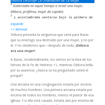
Débora Destruye La Ordenación de La Mujer
4
Gobernaba en aquel tiempo a Israel una mujer,
Débora, profetisa, mujer de Lapidot;
5
y acostumbraba sentarse bajo la palmera de
Débora, entre Ramá y Bet-el, en el monte de
expandir
<< abreviar
Efraín; y los hijos de Israel subían a ella
Débora presenta la verguenza que sería para Barac
a juicio.
que su enemigo sea destruído por una mujer, y no por
6
Y ella envió a llamar a Barac hijo de
él. Y no olvidemos que—después de todo,
¡Débora
Abinoam, de Cedes de Neftalí, y le dijo: ¿No
era una mujer!
te ha mandado Jehová Dios de Israel,
diciendo: Ve, junta a tu gente en el monte
A Barac, incidentalmente, los vemos en la lista de los
héroes de la Fe de Hebreos 11, mientras Débora brilla
de Tabor, y toma contigo diez mil hombres de
por su ausencia. ¿Nunca se ha preguntado usted el
la tribu de Neftalí y de la tribu de
porqué?
Zabulón;
7
y yo atraeré hacia ti al arroyo de Cisón a
Una anciana en una congregación estaría por encima
Sísara, capitán del ejército de Jabín, con
de muchos hombres. Una primera anciana estaría por
sus carros y su ejército, y lo entregaré en
encima de todos los hombres, menos el pastor de esa
tus manos?
iglesia. Y si ella está casada, estaría aún por encima de
8