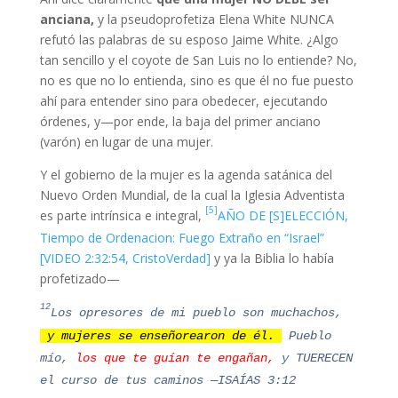
anciana,
y la pseudoprofetiza Elena White NUNCA
refutó las palabras de su esposo Jaime White. ¿Algo
tan sencillo y el coyote de San Luis no lo entiende? No,
no es que no lo entienda, sino es que él no fue puesto
ahí para entender sino para obedecer, ejecutando
órdenes, y—por ende, la baja del primer anciano
(varón) en lugar de una mujer.
Y el gobierno de la mujer es la agenda satánica del
Nuevo Orden Mundial, de la cual la Iglesia Adventista
[5]
es parte intrínsica e integral,
AÑO DE [S]ELECCIÓN,
Tiempo de Ordenacion: Fuego Extraño en “Israel”
[VIDEO 2:32:54, CristoVerdad]
y ya la Biblia lo había
profetizado—
12
Los opresores de mi pueblo son muchachos,
y mujeres se enseñorearon de él.
Pueblo
mío,
los que te guían te engañan
,
y TUERECEN
el curso de tus caminos
—ISAÍAS 3:12