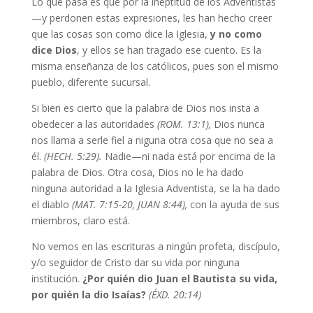
Lo que pasa es que por la ineptitud de los Adventistas
—y perdonen estas expresiones, les han hecho creer
que las cosas son como dice la Iglesia,
y no como
dice Dios
, y ellos se han tragado ese cuento. Es la
misma enseñanza de los católicos, pues son el mismo
pueblo, diferente sucursal.
Si bien es cierto que la palabra de Dios nos insta a
obedecer a las autoridades
(ROM. 13:1),
Dios nunca
nos llama a serle fiel a niguna otra cosa que no sea a
él.
(HECH. 5:29).
Nadie—ni nada está por encima de la
palabra de Dios. Otra cosa, Dios no le ha dado
ninguna autoridad a la Iglesia Adventista, se la ha dado
el diablo
(MAT. 7:15-20, JUAN 8:44),
con la ayuda de sus
miembros, claro está.
No vemos en las escrituras a ningún profeta, discípulo,
y/o seguidor de Cristo dar su vida por ninguna
institución.
¿Por quién dio Juan el Bautista su vida,
por quién la dio Isaías?
(ÉXD. 20:14)