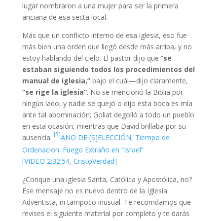
lugar nombraron a una mujer para ser la primera
anciana de esa secta local.
Más que un conflicto interno de esa iglesia, eso fue
más bien una orden que llegó desde más arriba, y no
estoy hablando del cielo. El pastor dijo que “
se
estaban siguiendo todos los procedimientos del
manual de iglesia,”
bajo el cuál—dijo claramente,
“se rige la iglesia”
. No se mencionó la Biblia por
ningún lado, y nadie se quejó o dijo esta boca es mía
ante tal abominación; Goliat degolló a todo un pueblo
en esta ocasión, mientras que David brillaba por su
[5]
ausencia.
AÑO DE [S]ELECCIÓN, Tiempo de
Ordenacion: Fuego Extraño en “Israel”
[VIDEO 2:32:54, CristoVerdad]
¿Conque una iglesia Santa, Católica y Apostólica, no?
Ese mensaje no es nuevo dentro de la Iglesia
Adventista, ni tampoco inusual. Te recomdamos que
revises el siguiente material por completo y te darás