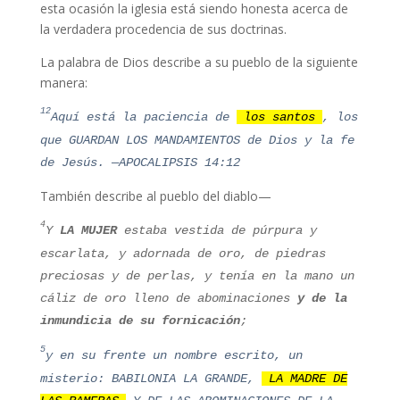
esta ocasión la iglesia está siendo honesta acerca de
la verdadera procedencia de sus doctrinas.
La palabra de Dios describe a su pueblo de la siguiente
manera:
12
Aquí está la paciencia de
los santos
, los
que GUARDAN LOS MANDAMIENTOS de Dios y la fe
de Jesús. —APOCALIPSIS 14:12
También describe al pueblo del diablo—
4
Y
LA MUJER
estaba vestida de púrpura y
escarlata, y adornada de oro, de piedras
preciosas y de perlas, y tenía en la mano un
cáliz de oro lleno de abominaciones
y de la
inmundicia de su fornicación
;
5
y en su frente un nombre escrito, un
misterio: BABILONIA LA GRANDE,
LA MADRE DE