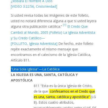
¿Robará El Hombre A Dios
[VIDEO 3:22:56, CristoVerdad]
Si usted revisa todas las imágenes de este folleto,
usted no notará diferencia alguna a que si usted leyera
[1]
alguna otra publicación católica.”
El Credo Que
Cambió al Mundo, 2005 (Folleto) La Iglesia Adventista
y Su Credo Católico—
[FOLLETO, Iglesia Adventista]
De hecho, este folleto
repite exactamente el mismo mensaje que
encontramos en el catecismo de la Iglesia Católica,
Artículo 811.
''Una Sola Iglesia''—La Católica
LA IGLESIA ES UNA, SANTA, CATÓLICA Y
APOSTÓLICA
811 “Esta es la única Iglesia de Cristo,
de la que
confesamos en el Credo que
es una, santa, católica y apostólica”
(LG
8). Estos cuatro atributos,
inseparablemente unidos entre sí (cf. DS