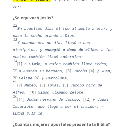
Eleazar e Itamar
hijos de Aarón.
—ÉXODO
28:1
¿Se equivocó Jesús?
12
En aquellos días él fue al monte a orar, y
pasó la noche orando a Dios.
13
Y cuando era de día, llamó a sus
discípulos,
y escogió a doce de ellos
, a los
cuales también llamó apóstoles:
14
[1]
a Simón, a quien también llamó Pedro,
[2]
[3]
[4]
a Andrés su hermano,
Jacobo
y Juan,
[5]
[6]
Felipe
y Bartolomé,
15
[7]
[8]
[9]
Mateo,
Tomás,
Jacobo hijo de
[10]
Alfeo,
Simón llamado Zelote,
16
[11]
[12]
Judas hermano de Jacobo,
y Judas
Iscariote, que llegó a ser el traidor. —
LUCAS 6:12-16
¿Cuántas mujeres apóstoles presenta la Biblia?