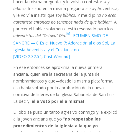
hacer la misma pregunta, y le volví a contestar
soy
bíblico.
Insistió en la misma pregunta si soy Adventista,
y le volví a insistir que
soy bíblico.
Y me dijo
“si no eres
adventista entonces no tenemos nada de que hablar”.
Al
parecer el hablar solamente está reservado para los
[e]1
adventistas del “Octavo” Día.
ECUMENISMO DE
SANGRE — 8 Es el Nuevo 7: Adoración al dios Sol, La
Iglesia Adventista y el Cristianismo.
[VIDEO 2:32:54, CristoVerdad]
En ese entonces se apróxima la nueva primera
anciana, quien era la secretaria de la junta de
nombramientos y que—desde la misma plataforma,
ella había votado por la aprobación de la nueva
comitiva de líderes de la Iglesia Sabaneta de San Luis.
Es decir,
¡ella votó por ella misma!
El lobo se puso un tanto agresivo conmigo y le explicó
a la joven anciana que yo
“no respetaba los
procedimientos de la iglesia a la que yo