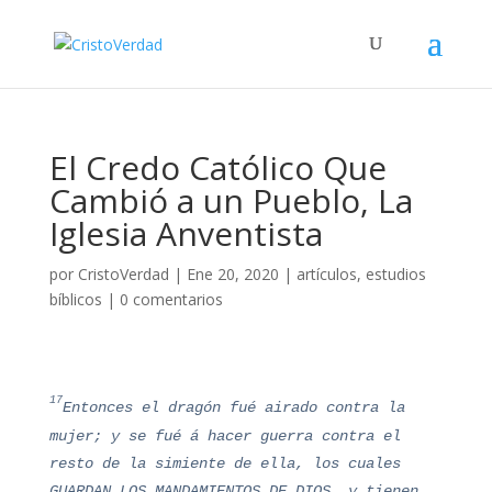
El Credo Católico Que
Cambió a un Pueblo, La
Iglesia Anventista
por
CristoVerdad
|
Ene 20, 2020
|
artículos
,
estudios
bíblicos
|
0 comentarios
17
Entonces el dragón fué airado contra la
mujer; y se fué á hacer guerra contra el
resto de la simiente de ella, los cuales
GUARDAN LOS MANDAMIENTOS DE DIOS, y tienen