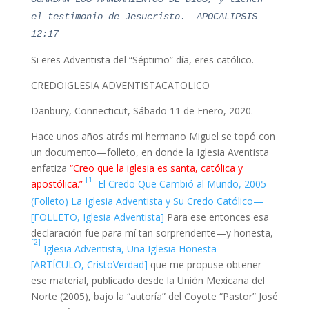
el testimonio de Jesucristo. —APOCALIPSIS
12:17
Si eres Adventista del “Séptimo” día, eres católico.
CREDO
IGLESIA ADVENTISTA
CATOLICO
Danbury, Connecticut, Sábado 11 de Enero, 2020.
Hace unos años atrás mi hermano Miguel se topó con
un documento—folleto, en donde la Iglesia Aventista
enfatiza
“Creo que la iglesia es santa, católica y
[1]
apostólica.”
El Credo Que Cambió al Mundo, 2005
(Folleto) La Iglesia Adventista y Su Credo Católico—
[FOLLETO, Iglesia Adventista]
Para ese entonces esa
declaración fue para mí tan sorprendente—y honesta,
[2]
Iglesia Adventista, Una Iglesia Honesta
[ARTÍCULO, CristoVerdad]
que me propuse obtener
ese material, publicado desde la Unión Mexicana del
Norte (2005), bajo la “autoría” del Coyote “Pastor” José