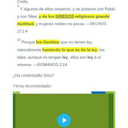
Cristo.
4
Y algunos de ellos creyeron, y se juntaron con Pablo
y con Silas;
y de los
GRIEGOS
religiosos grande
multitud,
y mujeres nobles no pocas.
—HECHOS
17:1-4
14
Porque
los Gentiles
que no tienen ley,
naturalmente
haciendo lo que es de la
ley
,
los
tales, aunque no tengan
ley
, ellos son
ley
á sí
mismos:
—ROMANOS 2:14
¿Ha contestado Dios?
Tema recomendado:
P