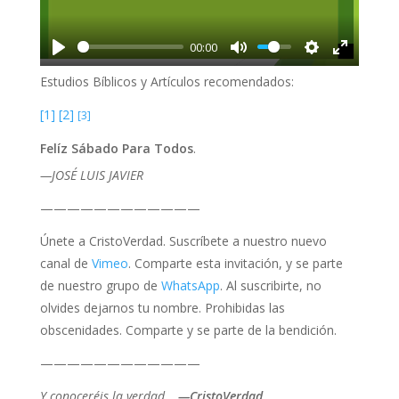
l
a
00:00
y
Estudios Bíblicos y Artículos recomendados:
[1]
[2]
[3]
Felíz Sábado Para Todos
.
—JOSÉ LUIS JAVIER
————————————
Únete a CristoVerdad. Suscríbete a nuestro nuevo
canal de
Vimeo
. Comparte esta invitación, y se parte
de nuestro grupo de
WhatsApp
. Al suscribirte, no
olvides dejarnos tu nombre. Prohibidas las
obscenidades. Comparte y se parte de la bendición.
————————————
Y conoceréis la verdad…
—CristoVerdad