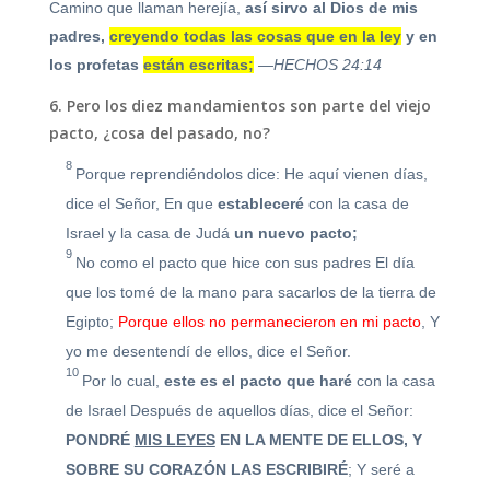
Camino que llaman herejía,
así sirvo al Dios de mis
padres,
creyendo todas las cosas que en la ley
y en
los profetas
están escritas;
—HECHOS 24:14
6. Pero los diez mandamientos son parte del viejo
pacto, ¿cosa del pasado, no?
8
Porque reprendiéndolos dice:
He aquí vienen días,
dice el Señor,
En que
estableceré
con la casa de
Israel y la casa de Judá
un nuevo pacto;
9
No como el pacto que hice con sus padres
El día
que los tomé de la mano para sacarlos de la tierra de
Egipto;
Porque ellos no permanecieron en mi pacto
,
Y
yo me desentendí de ellos, dice el Señor.
10
Por lo cual,
este es el pacto que haré
con la casa
de Israel
Después de aquellos días, dice el Señor:
PONDRÉ
MIS LEYES
EN LA MENTE DE ELLOS, Y
SOBRE SU CORAZÓN LAS ESCR
IBIRÉ
;
Y seré a