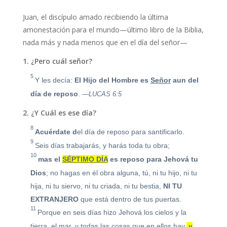
Juan, el discípulo amado recibiendo la última
amonestación para el mundo—último libro de la Biblia,
nada más y nada menos que en el día del señor—
1. ¿Pero cuál señor?
5
Y les decía:
El Hijo del Hombre
es
Señor
aun del
día de reposo
.
—LUCAS 6:5
2. ¿Y Cuál es ese día?
8
Acuérdate d
el día de reposo para santificarlo.
9
Seis días trabajarás, y harás toda tu obra;
10
mas el
SÉPTIMO DÍA
es reposo para Jehová tu
Dios
; no hagas en él obra alguna, tú, ni tu hijo, ni tu
hija, ni tu siervo, ni tu criada, ni tu bestia,
NI TU
EXTRANJERO
que está dentro de tus puertas.
11
Porque en seis días hizo Jehová los cielos y la
tierra, el mar, y todas las cosas que en ellos hay,
y