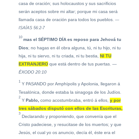
casa de oración; sus holocaustos y sus sacrificios
serán aceptos sobre
mi
altar; porque mi casa será
llamada casa de oración para todos los pueblos.
—
ISAÍAS 56:2-7
10
mas el SÉPTIMO DÍA es reposo para Jehová tu
Dios
; no hagas en él obra alguna, tú, ni tu hijo, ni tu
hija, ni tu siervo, ni tu criada, ni tu bestia,
NI TU
EXTRANJERO
que está dentro de tus puertas.
—
ÉXODO 20:10
1
Y PASANDO por Amphípolis y Apolonia, llegaron á
Tesalónica, donde estaba la sinagoga de los Judíos.
2
Y
Pablo,
como acostumbraba, entró á ellos,
y por
tres sábados disputó con ellos de las Escrituras,
3
Declarando y proponiendo, que convenía que el
Cristo padeciese, y resucitase de los muertos; y que
Jesús, el cual yo os anuncio, decía él, éste era el