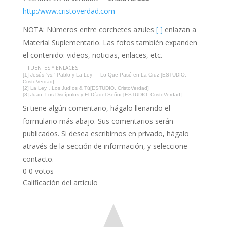
http:/www.cristoverdad.com
NOTA: Números entre corchetes azules
[ ]
enlazan a
Material Suplementario. Las fotos también expanden
el contenido: videos, noticias, enlaces, etc.
FUENTES Y ENLACES
[1] Jesús “vs.” Pablo y La Ley — Lo Que Pasó en La Cruz [ESTUDIO,
CristoVerdad]
[2] La Ley，Los Judíos & Tú[ESTUDIO, CristoVerdad]
[3] Juan, Los Discípulos y El Díadel Señor [ESTUDIO, CristoVerdad]
Si tiene algún comentario, hágalo llenando el
formulario más abajo. Sus comentarios serán
publicados. Si desea escribirnos en privado, hágalo
através de la sección de información, y seleccione
contacto.
0
0
votos
Calificación del artículo