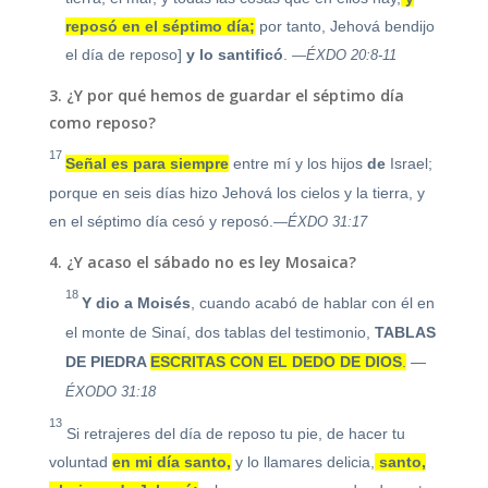
reposó en el séptimo día;
por tanto, Jehová bendijo
el día de reposo]
y lo santificó
.
—ÉXDO 20:8-11
3. ¿Y por qué hemos de guardar el séptimo día
como reposo?
17
Señal es para siempre
entre
mí y los hijos
de
Israel;
porque en seis días hizo Jehová los cielos y la tierra, y
en el séptimo día cesó y reposó.
—ÉXDO 31:17
4. ¿Y acaso el sábado no es ley Mosaica?
18
Y dio a Moisés
, cuando acabó de hablar con él en
el monte de Sinaí, dos tablas del testimonio,
TABLAS
DE PIEDRA
ESCRITAS CON EL DEDO DE DIOS
.
—
ÉXODO 31:18
13
Si retrajeres del día de reposo tu pie, de hacer tu
voluntad
en mi día santo,
y lo llamares delicia,
santo,