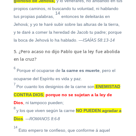
glorioso de Jehová;
y lo venerares, no andando en tus
propios caminos, ni buscando tu voluntad, ni hablando
14
tus propias palabras,
entonces te deleitarás en
Jehová; y yo te haré subir sobre las alturas de la tierra,
y te daré a comer la heredad de Jacob tu padre; porque
la boca de Jehová lo ha hablado.
—ISAÍAS 58:13-14
5. ¿Pero acaso no dijo Pablo que la ley fue abolida
en la cruz?
6
Porque el ocuparse de
la carne es muerte
, pero el
ocuparse del Espíritu es vida y paz.
7
Por cuanto los designios de la carne son
ENEMISTAD
CONTRA DIOS
;
porque no se sujetan a la ley de
Dios
,
ni tampoco pueden;
8
y los que viven según la carne
NO PUEDEN agradar a
Dios
.
—ROMANOS 8:6-8
14
Esto empero te confieso, que conforme á aquel