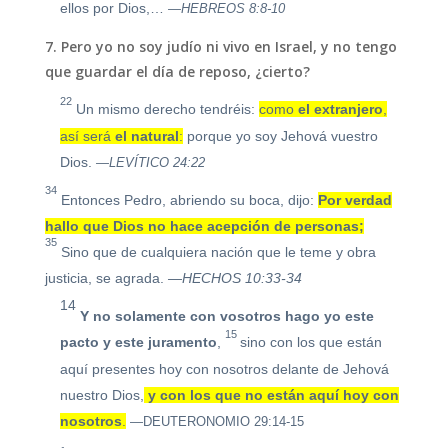
ellos por Dios,…
—HEBREOS 8:8-10
7. Pero yo no soy judío ni vivo en Israel, y no tengo
que guardar el día de reposo, ¿cierto?
22
Un mismo derecho tendréis:
como
el
extranjero
,
así será
el
natural
:
porque yo soy Jehová vuestro
Dios.
—LEVÍTICO 24:22
34
Entonces Pedro, abriendo su boca, dijo:
Por verdad
hallo que Dios no hace acepción de personas;
35
Sino que de cualquiera nación que le teme y obra
justicia, se agrada.
—HECHOS 10:33-34
14
Y no solamente con vosotros hago yo este
15
pacto y este juramento
,
sino con los que están
aquí presentes hoy con nosotros delante de Jehová
nuestro Dios,
y con los que no están aquí hoy con
nosotros
.
—DEUTERONOMIO 29:14-15