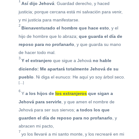
1
Así dijo Jehová
: Guardad derecho, y haced
justicia; porque cercana está mi salvación para venir,
y mi justicia para manifestarse.
2
Bienaventurado el
hombre q
ue hace esto
, y el
hijo de hombre que lo abraza;
que guarda el día de
reposo para no profanarlo
, y que guarda su mano
de hacer todo mal.
3
Y el extranjero
que sigue a Jehová
no hable
diciendo: Me apartará totalmente Jehová de su
pueblo
. Ni diga el eunuco: He aquí yo soy árbol seco.
[…]
6
Y
a los hijos de
los extranjeros
que sigan a
Jehová para servirle
, y que amen el nombre de
Jehová para ser sus siervos;
a todos los que
guarden el día de reposo para no profanarlo
, y
abracen mi pacto,
7
yo los llevaré a mi santo monte, y los recrearé en mi