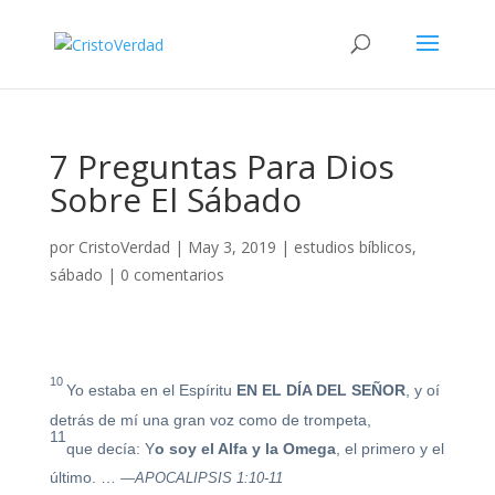
7 Preguntas Para Dios
Sobre El Sábado
por
CristoVerdad
|
May 3, 2019
|
estudios bíblicos
,
sábado
|
0 comentarios
10
Yo estaba en el Espíritu
EN EL DÍA DEL SEÑOR
, y oí
detrás de mí una gran voz como de trompeta,
11
que decía: Y
o soy el Alfa y la Omega
, el primero y el
último. …
—APOCALIPSIS 1:10-11