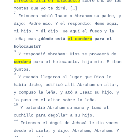
ofrécelo allí en holocausto
sobre uno de los
montes que yo te diré. […]
7
Entonces habló Isaac a Abraham su padre, y
dijo: Padre mío. Y él respondió: Heme aquí,
mi hijo. Y él dijo: He aquí el fuego y la
leña; mas
¿dónde está
el cordero
para el
holocausto?
8
Y respondió Abraham: Dios se proveerá de
cordero
para el holocausto, hijo mío. E iban
juntos.
9
Y cuando llegaron al lugar que Dios le
había dicho, edificó allí Abraham un altar,
y compuso la leña, y ató a Isaac su hijo, y
lo puso en el altar sobre la leña.
10
Y extendió Abraham su mano y tomó el
cuchillo para degollar a su hijo.
11
Entonces el ángel de Jehová le dio voces
desde el cielo, y dijo: Abraham, Abraham. Y