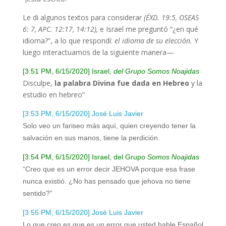
Le di algunos textos para considerar
(ÉXD. 19:5, OSEAS
6: 7, APC. 12:17, 14:12),
e Israel me preguntó “¿en qué
idioma?”, a lo que respondí:
el idioma de su elección.
Y
luego interactuamos de la siguiente manera
—
[3:51 PM, 6/15/2020] Israel,
del Grupo Somos Noajidas
Disculpe,
la palabra Divina fue dada en Hebreo
y la
estudio en hebreo”
[3:53 PM, 6/15/2020] José Luis Javier
Solo veo un fariseo más aquí, quien creyendo tener la
salvación en sus manos, tiene la perdición.
[3:54 PM, 6/15/2020] Israel, del Grupo
Somos Noajidas
“Creo que es un error decir JEHOVA porque esa frase
nunca existió. ¿No has pensado que jehova no tiene
sentido?”
[3:55 PM, 6/15/2020] José Luis Javier
Lo que creo es que es un error que usted hable Español