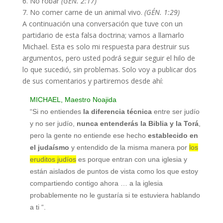
6. No robar
(GÉN. 2:17)
7.
No comer carne de un animal vivo.
(GÉN. 1:29)
A continuación una conversación que tuve con un
partidario de esta falsa doctrina; vamos a llamarlo
Michael. Esta es solo mi respuesta para destruir sus
argumentos, pero usted podrá seguir seguir el hilo de
lo que sucedió, sin problemas. Solo voy a publicar dos
de sus comentarios y partiremos desde ahí:
MICHAEL, Maestro Noajida
“Si no entiendes
la diferencia técnica
entre ser judío
y no ser judío,
nunca entenderás la Biblia y la Torá
,
pero la gente no entiende ese hecho
establecido en
el judaísmo
y entendido de la misma manera por
los
eruditos judíos
es porque entran con una iglesia y
están aislados de puntos de vista como los que estoy
compartiendo contigo ahora … a la iglesia
probablemente no le gustaría si te estuviera hablando
a ti “.