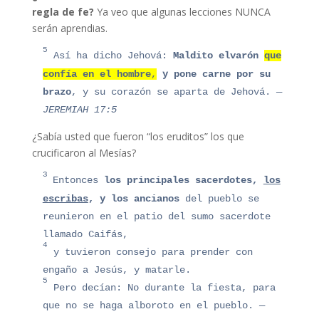
regla de fe?
Ya veo que algunas lecciones NUNCA
serán aprendias.
5
Así ha dicho Jehová:
Maldito
el
varón
que
confía en el hombre
,
y pone carne por su
brazo
, y su corazón se aparta de Jehová.
—
JEREMIAH 17:5
¿Sabía usted que fueron “los eruditos” los que
crucificaron al Mesías?
3
Ento
nce
s
los principales
sacerdotes,
los
escribas
, y los ancianos
del pueblo se
reunieron en el patio del sumo sacerdote
llamado Caifás,
4
y tuvieron consejo para prender con
engaño a Jesús, y matarle.
5
Pero decían: No durante la fiesta, para
que no se haga alboroto en el pueblo.
—