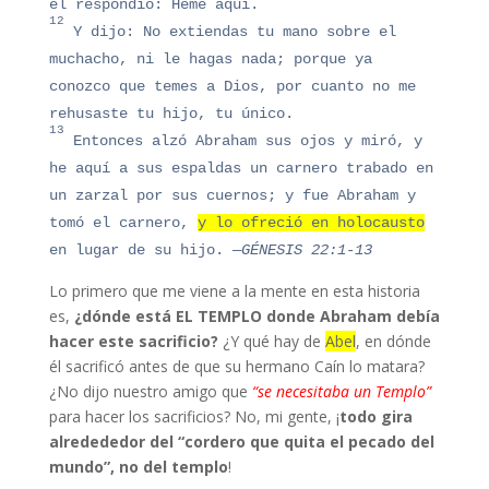
él respondió: Heme aquí.
12
Y dijo: No extiendas tu mano sobre el
muchacho, ni le hagas nada; porque ya
conozco que temes a Dios, por cuanto no me
rehusaste tu hijo, tu único.
13
Entonces alzó Abraham sus ojos y miró, y
he aquí a sus espaldas un carnero trabado en
un zarzal por sus cuernos; y fue Abraham y
tomó el carnero,
y lo ofreció en holocausto
en lugar de su hijo.
—GÉNESIS 22:1-13
Lo primero que me viene a la mente en esta historia
es,
¿dónde está EL TEMPLO donde Abraham debía
hacer este sacrificio?
¿Y qué hay de
Abel
, en dónde
él sacrificó antes de que su hermano Caín lo matara?
¿No dijo nuestro amigo que
“se necesitaba un Templo”
para hacer los sacrificios? No, mi gente, ¡
todo gira
alredededor del “cordero que quita el pecado del
mundo”, no del templo
!