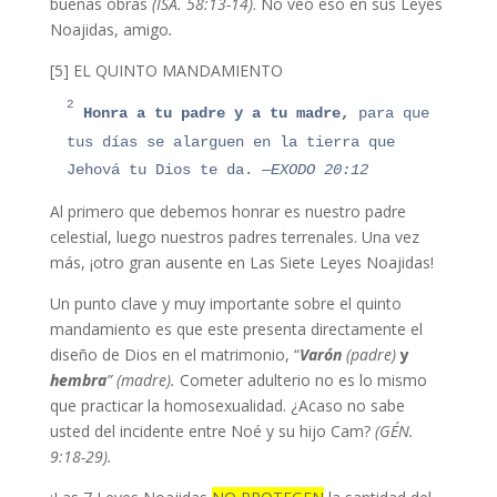
buenas obras
(ISA. 58:13-14)
. No veo eso en sus Leyes
Noajidas, amigo
.
[5] EL QUINTO MANDAMIENTO
2
Honra a tu padre y a tu madre,
para que
tus días se alarguen en la tierra que
Jehová tu Dios te da.
—EXODO 20:12
Al primero que debemos honrar es nuestro padre
celestial, luego nuestros padres terrenales. Una vez
más, ¡otro gran ausente en Las Siete Leyes Noajidas!
Un punto clave y muy importante sobre el quinto
mandamiento es que este presenta directamente el
diseño de Dios en el matrimonio, “
Varón
(padre)
y
hembra
” (madre).
Cometer adulterio no es lo mismo
que practicar la homosexualidad.
¿Acaso no sabe
usted del incidente entre Noé y su hijo Cam?
(GÉN.
9:18-29).