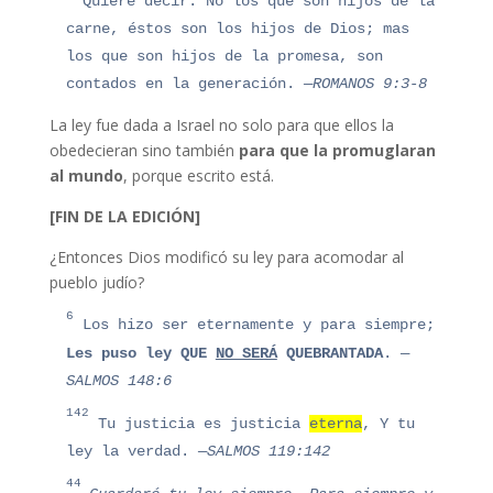
Quiere decir: No los que son hijos de la
carne, éstos son los hijos de Dios; mas
los que son hijos de la promesa, son
contados en la generación.
—ROMANOS 9:3-8
La ley fue dada a Israel no solo para que ellos la
obedecieran sino también
para que la promuglaran
al mundo
, porque escrito está.
[FIN DE LA EDICIÓN]
¿Entonces Dios modificó su ley para acomodar al
pueblo judío?
6
L
os h
iz
o ser eternamente y para siempre;
Les puso ley QUE
NO SERÁ
QUEBRANTADA
.
—
SALMOS 148:6
142
Tu justicia es justicia
eterna
,
Y tu
ley la verdad
.
—SALMOS 119:142
44