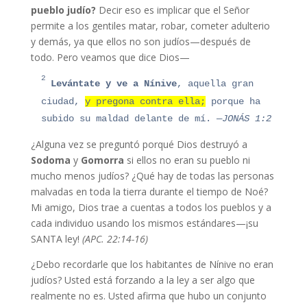
pueblo judío?
Decir eso es implicar que el Señor
permite a los gentiles matar, robar, cometer adulterio
y demás, ya que ellos no son judíos—después de
todo. Pero veamos que dice Dios—
2
Le
vántate
y ve a Nínive
, aquella gran
ciudad,
y pregona contra ella;
porque ha
subido su maldad delante de mí.
—JONÁS 1:2
¿Alguna vez se preguntó porqué Dios destruyó a
Sodoma
y
Gomorra
si ellos no eran su pueblo ni
mucho menos judíos? ¿Qué hay de todas las personas
malvadas en toda la tierra durante el tiempo de Noé?
Mi amigo, Dios trae a cuentas a todos los pueblos y a
cada individuo usando los mismos estándares—¡su
SANTA ley!
(APC. 22:14-16)
¿Debo recordarle que los habitantes de Nínive no eran
judíos? Usted está forzando a la ley a ser algo que
realmente no es. Usted afirma que hubo un conjunto