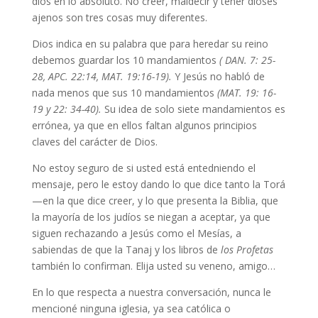
dios en lo absoluto. No creer, maldecir y tener dioses
ajenos son tres cosas muy diferentes.
Dios indica en su palabra que para heredar su reino
debemos guardar los 10 mandamientos
( DAN. 7: 25-
28,
APC. 22:14
, MAT. 19:16-19).
Y Jesús no habló de
nada menos que sus 10 mandamientos
(MAT. 19: 16-
19 y 22: 34-40).
Su idea de solo siete mandamientos es
errónea, ya que en ellos faltan algunos principios
claves del carácter de Dios.
No estoy seguro de si usted está entedniendo el
mensaje, pero le estoy dando lo que dice tanto la Torá
—en la que dice creer, y lo que presenta la Biblia, que
la mayoría de los judíos se niegan a aceptar, ya que
siguen rechazando a Jesús como el Mesías, a
sabiendas de que la Tanaj y los libros de
los Profetas
también lo confirman. Elija usted su veneno, amigo…
En lo que respecta a nuestra conversación, nunca le
mencioné ninguna iglesia, ya sea católica o