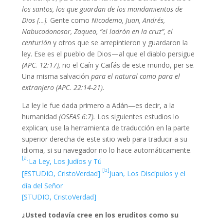
los santos, los que guardan de los mandamientos de
Dios […].
Gente como
Nicodemo, Juan, Andrés,
Nabucodonosor, Zaqueo, “el ladrón en la cruz”, el
centurión
y otros que se arrepintieron y guardaron la
ley. Ese es el pueblo de Dios—al que el diablo persigue
(APC. 12:17),
no el Caín y Caifás de este mundo, per se.
Una misma salvación
para el natural como para el
extranjero
(APC. 22:14-21).
La ley le fue dada primero a Adán—es decir, a la
humanidad
(OSEAS 6:7).
Los siguientes estudios lo
explican; use la herramienta de traducción en la parte
superior derecha de este sitio web para traducir a su
idioma, si su navegador no lo hace automáticamente.
[a]
La Ley, Los Judíos y Tú
[b]
[ESTUDIO, CristoVerdad]
Juan, Los Discípulos y el
día del Señor
[STUDIO, CristoVerdad]
¿Usted todavía cree en los eruditos como su