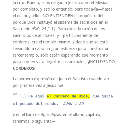
la cruz. Bueno, ellos niegan a Jesús como el Mesías
por completo, y eso lo entiendo, pero todavía—hasta
el día hoy, ellos NO ENTIENDEN el propósito del
porqué Dios instituyó el sistema de sacrificios en el
Santuario
(ÉXD. 25 […] ).
Para ellos, la razón de los
sacrificios de animales, y—particularmente de
corderos, era el templo mismo. Y dado que se está
llevanddo a cabo un gran esfuerzo para construir un
tercer templo, solo están esperando ese momento
para comenzar a degollar sus animales,
¡
INCLUYENDO
CORDEROS
!
La primera expresión de Juan el Bautista cuando vio
por primera vez a Jesús fue:
29
[…]
He aquí
el Cordero de Dios,
que quita
el pecado del mundo.
—JUAN 1:29
y en el libro de
Apocalipsis,
en el último capítulo,
tenemos lo siguiente
—