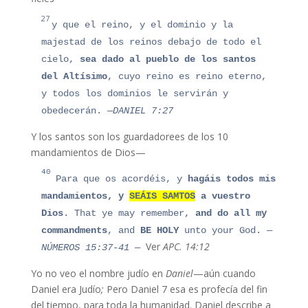
27
y que el reino, y el dominio y la
majestad de los reinos debajo de todo el
cielo,
sea dado al pueblo de los santos
del Altísimo
, cuyo reino es reino eterno,
y todos los dominios le servirán y
obedecerán. —
DANIEL 7:27
Y los santos son los guardadorees de los 10
mandamientos de Dios
—
40
Para que os acordéis, y
hagáis todos mis
mandamientos, y
SEÁIS SAMTOS
a vuestro
Dios
.
That ye may remember,
and do all my
commandments
, and
BE HOLY
unto your God.
—
Ver
APC. 14:12
NÚMEROS 15:37-41 —
Yo no veo el nombre judío en
Daniel
—aún cuando
Daniel era Judío
;
Pero Daniel 7 esa es profecía del fin
del tiempo, para toda la humanidad. Daniel describe a