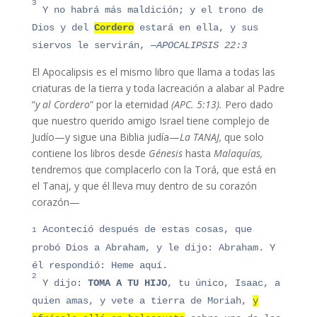
3
Y no habrá más maldición; y el trono de
Dios y del
Cordero
estará en ella, y sus
siervos le servirán,
—APOCALIPSIS 22:3
El Apocalipsis es el mismo libro que llama a todas las
criaturas de la tierra y toda lacreación a alabar al Padre
“
y al Cordero
” por la eternidad
(APC. 5:13).
Pero dado
que nuestro querido amigo Israel tiene complejo de
Judío—y sigue una Biblia judía—
La TANAJ,
que solo
contiene los libros desde
Génesis
hasta
Malaquías,
tendremos que complacerlo con la Torá, que está en
el Tanaj, y que él lleva muy dentro de su corazón
corazón
—
Aconteció después de estas cosas, que
1
probó Dios a Abraham, y le dijo: Abraham. Y
él respondió: Heme aquí.
2
Y dijo:
TOMA A TU HIJO
, tu único, Isaac, a
quien amas, y vete a tierra de Moriah,
y