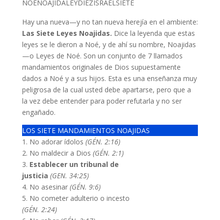
NOÉ
NOAJIDA
LEY
DIEZ
ISRAEL
SIETE
Hay una nueva—y no tan nueva herejía en el ambiente:
Las Siete Leyes Noajidas.
Dice la leyenda que estas
leyes se le dieron a Noé, y de ahí su nombre, Noajidas
—o Leyes de Noé. Son un conjunto de 7 llamados
mandamientos originales de Dios supuestamente
dados a Noé y a sus hijos. Esta es una enseñanza muy
peligrosa de la cual usted debe apartarse, pero que a
la vez debe entender para poder refutarla y no ser
engañado.
LOS SIETE MANDAMIENTOS NOAJIDAS
1.
No adorar ídolos
(GÉN. 2:16)
2. No maldecir a Dios
(GÉN. 2:1)
3.
Establecer un tribunal de
justicia
(GEN. 34:25)
4. No asesinar
(GÉN. 9:6)
5. No cometer adulterio o incesto
(GÉN. 2:24)