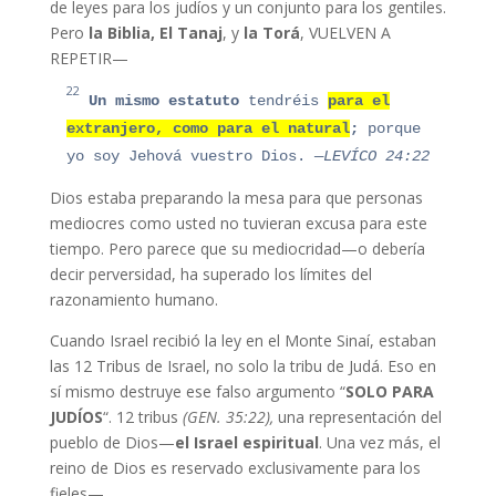
de leyes para los judíos y un conjunto para los gentiles.
Pero
la Biblia, El Tanaj
, y
la Torá
, VUELVEN A
REPETIR—
22
Un
mismo e
s
tatuto
tendréis
para
el
extranj
ero
, como para
el
natural
;
porque
yo soy Jehová vuestro Dios.
—LEVÍCO 24:22
Dios estaba preparando la mesa para que personas
mediocres como usted no tuvieran excusa para este
tiempo. Pero parece que su mediocridad—o debería
decir perversidad, ha superado los límites del
razonamiento humano.
Cuando Israel recibió la ley en el Monte Sinaí, estaban
las 12 Tribus de Israel, no solo la tribu de Judá. Eso en
sí mismo destruye ese falso argumento “
SOLO PARA
JUDÍOS
“. 12 tribus
(GEN. 35:22),
una representación del
pueblo de Dios—
el Israel espiritual
. Una vez más, el
reino de Dios es reservado exclusivamente para los
fieles
—