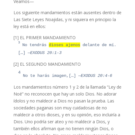
Veamos—
Los siguiente mandamientos están ausentes dentro de
Las Siete Leyes Noajidas, y ni siquiera en principio la
ley está en ellos:
[1]
EL PRIMER MANDAMIENTO
3
No tendrás
dioses ajenos
delante de mí.
[…]
—EXODUS 20:1-3
[2] EL SEGUNDO MANDAMIENTO
4
No te harás imagen,
[…]
—EXODUS 20:4-6
Los mandamientos número 1 y 2 de la llamada “Ley de
Noé” no reconocen que hay un solo Dios. No adorar
ídolos y no maldecir a Dios no pasan la prueba. Las
sociedades paganas son muy cuidadosas de no
maldecir a otros dioses, y en su opinión, eso incluiría a
Dios. Uno podría ser ateo y no maldecir a Dios, y
también ellos afirman que no tienen ningún Dios, o