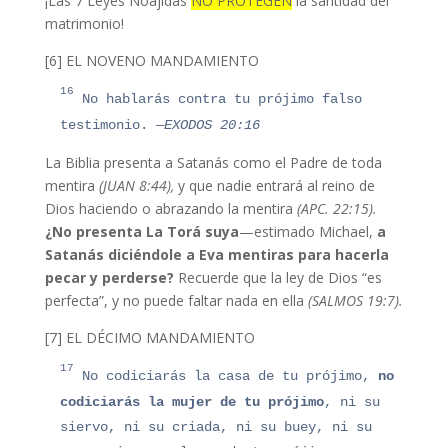
¡Las 7 Leyes Noajidas
NO PROTEGEN
la santidad del
matrimonio!
[6] EL NOVENO MANDAMIENTO
16
No hablarás contra tu prójimo falso
testimonio.
—EXODOS 20:16
La Biblia presenta a Satanás como el Padre de toda
mentira
(JUAN 8:44),
y que nadie entrará al reino de
Dios haciendo o abrazando la mentira
(APC. 22:15).
¿No presenta La Torá suya
—estimado Michael,
a
Satanás diciéndole a Eva mentiras para hacerla
pecar y perderse?
Recuerde que la ley de Dios “es
perfecta”, y no puede faltar nada en ella
(SALMOS 19:7).
[7] EL DÉCIMO MANDAMIENTO
17
No codiciarás la casa de tu prójimo,
no
codiciarás la mujer de tu prójimo
, ni su
siervo, ni su criada, ni su buey, ni su