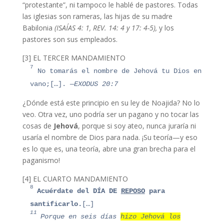
“protestante”, ni tampoco le hablé de pastores. Todas
las iglesias son rameras, las hijas de su madre
Babilonia
(ISAÍAS 4: 1, REV. 14: 4 y 17: 4-5),
y los
pastores son sus empleados.
[3] EL TERCER MANDAMIENTO
7
No tomarás el nombre de Jehová tu Dios en
vano;[…]
.
—EXODUS 20:7
¿Dónde está este principio en su ley de Noajida? No lo
veo. Otra vez, uno podría ser un pagano y no tocar las
cosas de
Jehová
, porque si soy ateo, nunca juraría ni
usaría el nombre de Dios para nada. ¡Su teoría—y eso
es lo que es, una teoría, abre una gran brecha para el
paganismo!
[4] EL CUARTO MANDAMIENTO
8
Acuérdate del DÍA DE
REPOSO
para
santificarlo.
[…]
11
Porque en seis días
hizo Jehová los