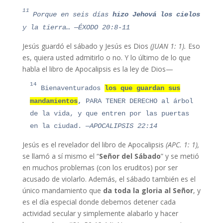
11
Porque en seis días
hizo Jehová los cielos
y la tierra…
—ÉXODO 20:8-11
Jesús guardó el sábado y Jesús es Dios
(JUAN 1: 1).
Eso
es, quiera usted admitirlo o no. Y lo último de lo que
habla el libro de Apocalipsis es la ley de Dios—
14
Bienaventurados
los que guardan sus
mandamientos
,
PARA TENER DERECHO al árbol
de la vida, y que entren por las puertas
en la ciudad.
—APOCALIPSIS 22:14
Jesús es el revelador del libro de Apocalipsis
(APC. 1: 1),
se llamó a sí mismo el “
Señor del Sábado
” y se metió
en muchos problemas (con los eruditos) por ser
acusado de violarlo. Además, el sábado también es el
único mandamiento que
da toda la gloria al Señor
, y
es el día especial donde debemos detener cada
actividad secular y simplemente alabarlo y hacer