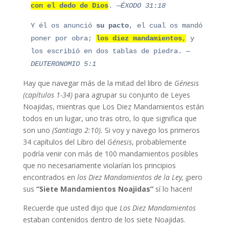
con el dedo de Dios
.
—ÉXODO 31:18
Y él os anunció
su pacto
, el cual os mandó
poner por obra;
los diez mandamientos
,
y
los escribió en dos tablas de piedra.
—
DEUTERONOMIO 5:1
Hay que navegar más de la mitad del libro de
Génesis
(capítulos 1-34)
para agrupar su conjunto de Leyes
Noajidas, mientras que Los Diez Mandamientos están
todos en un lugar, uno tras otro, lo que significa que
son uno
(Santiago 2:10).
Si voy y navego los primeros
34 capítulos del Libro del
Génesis
, probablemente
podría venir con más de 100 mandamientos posibles
que no necesariamente violarían los principios
encontrados en
los Diez Mandamientos
de la Ley,
¡pero
sus
“Siete Mandamientos Noajidas”
sí lo hacen!
Recuerde que usted dijo que
Los
Diez Mandamientos
estaban contenidos dentro de los siete Noajidas.