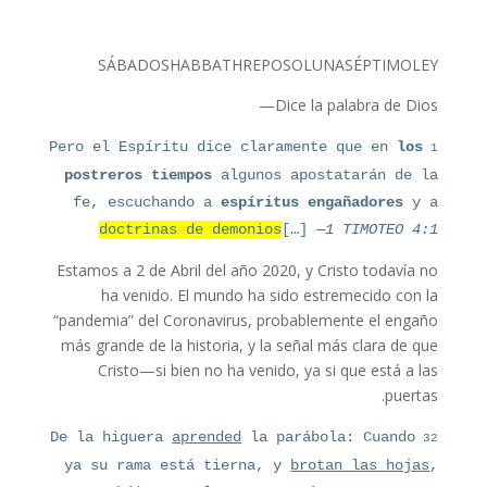
SÁBADO
SHABBATH
REPOSO
LUNA
SÉPTIMO
LEY
Dice la palabra de Dios—
1
Pero el Espíritu dice claramente que en
los
postreros tiempos
algunos apostatarán de la
fe, escuchando a
espíritus engañadores
y a
doctrinas de demonios
[…]
—1 TIMOTEO 4:1
Estamos a 2 de Abril del año 2020, y Cristo todavía no
ha venido. El mundo ha sido estremecido con la
“pandemia” del Coronavirus, probablemente el engaño
más grande de la historia, y la señal más clara de que
Cristo—si bien no ha venido, ya si que está a las
puertas.
32
De la higuera
aprended
la parábola: Cuando
ya su rama está tierna, y
brotan las hojas
,