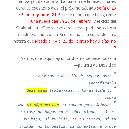
embargo, debido a la fluctuación de la fases lunares
durante esos 29,5 días, el próximo Sábado
sería el 23
de Febrero
y no el 21
. Esto se debe a que la siguiente
luna nueva cae un 23 de Febrero
, y el ciclo del
“Shabbat Lunar” se vuelve a realinear, partiendo ahora
desde este nuevo día. Si usted hace la suma de días,
notará que
¡desde el 14 al 23 de Febrero hay 9 días, no
7!
Vemos que aquí hay un problema de base, pués la
palabra de Dios dice—
8
Acuérdate del día de reposo para
santificarlo.
9
Seis días
trabajarás
, y harás toda tu
obra;
10
mas
el séptimo día
es reposo para Jehová
tu Dios; no hagas en él obra alguna, tú, ni
tu hijo, ni tu hija, ni tu siervo, ni tu
criada, ni tu bestia, ni tu extranjero que