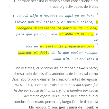
El hombre necesita el reposo como consecuencia del
trabajo y actividades de 6 días—
4
Y Jehová dijo a Moisés: He aquí yo os haré
llover pan del cielo; y el pueblo saldrá,
y
recogerá diariamente la porción de un día,
para que yo lo pruebe
SI ANDA EN MI LEY,
O
NO.
5
el sexto día prepararán para
Mas en
guardar el doble
de lo que suelen recoger
cada día. —ÉXODO 16:4-5
Una vez más, el Séptimo día de reposo es—en parte,
el resultado de seis días anteriores de labor, tal como
Dios laboró por 6 días en la creación, antes de reposar
(GÉN. 2:1-3).
Por eso Jesús dijo que “
el día reposo fue
hecho por causa del hombre, y no el hombre por causa
del día de reposo (MAT. 2:27).
Recuerden que el
hombre fue creado primero, y luego Dios le dio el día
de reposo. O sea,
¡por causa del hombre!