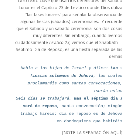
Otro texto clave que usan los defensores del Sábado
Lunar es el Capítulo 23 de Levítico donde Dios utiliza
“las fases lunares” para señalar la observancia de
algunas fiestas (sábados) ceremoniales. Y recuerde
que el Sábado y un sábado ceremonial son dos cosas
muy diferentes. Sin embargo, cuando leemos
cuidadosamente
Levítico 23,
vemos que el Shabbath—
Séptimo Día de Reposo, es una fiesta separada de las
demás—
2
Habla a los hijos de Israel y diles:
Las
fiestas solemnes de Jehová
, las cuales
proclamaréis como santas convocaciones,
serán estas:
3
Seis días se trabajará,
mas el séptimo día
será de reposo
, santa convocación; ningún
trabajo haréis; día de reposo es de Jehová
en dondequiera que habitéis.
[NOTE LA SEPARACIÓN AQUÍ]