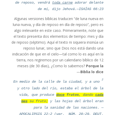
de reposo, vendrá
toda carne
adorar delante
de mí, dijo Jehová.—ISAÍAS 66:23
Algunas versiones bíblicas traducen “de luna nueva en
luna nueva, y día de reposo en día de reposo”, pero es
algo irelevante en este caso. Primeramente, note que
el texto presenta dos elementos de tiempo: mes y día
de reposo (séptimo). Aquí el texto ni siquiera insinúa un
reposo lunar, sino que Dios nos está dando una
indicación de que en el cielo—tal como lo es aquí en la
tierra, nos regiremos por un calendario bíblico de 12
meses (de 30 días), ¿Como lo sabemos?
Porque la
—
Biblia lo dice
2
En medio de la calle de la ciudad, y a uno
y otro lado del río, estaba el árbol de la
vida, que produce
doce
frutos
, dando
cada
mes
su fruto;
y las hojas del árbol eran
para la sanidad de las naciones. —
APOCALIPSIS 22:2 (ver. NÚM. 20:29, DEUT.