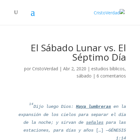
El Sábado Lunar vs. El
Séptimo Día
por
CristoVerdad
|
Abr 2, 2020
|
estudios bíblicos
,
sábado
|
6 comentarios
14
Dijo luego Dios:
Haya lumbreras
en la
expansión de los cielos para separar el día
de la noche; y sirvan de
señales
para las
estaciones, para días y años
[…]
—GÉNESIS
1:14