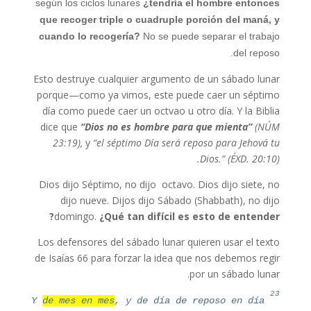
según los ciclos lunares
¿tendría el hombre entonces
que recoger triple o cuadruple porción del maná, y
cuando lo recogería?
No se puede separar el trabajo
del reposo.
Esto destruye cualquier argumento de un sábado lunar
porque—como ya vimos, este puede caer un séptimo
día como puede caer un octvao u otro día. Y la Biblia
dice que
“Dios no es hombre para que mienta”
(NÚM
23:19),
y
“el séptimo Día será reposo para Jehová tu
Dios.” (ÉXD. 20:10).
Dios dijo Séptimo, no dijo octavo. Dios dijo siete, no
dijo nueve. Dijos dijo Sábado (Shabbath), no dijo
domingo.
¿Qué tan difícil es esto de entender?
Los defensores del sábado lunar quieren usar el texto
de Isaías 66 para forzar la idea que nos debemos regir
por un sábado lunar.
23
Y
de mes en mes
, y de día de reposo en día