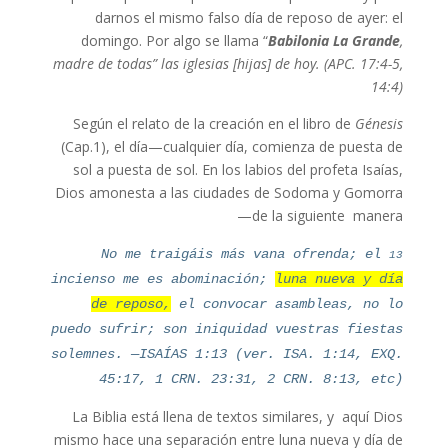
darnos el mismo falso día de reposo de ayer: el
domingo. Por algo se llama “
Babilonia La Grande
,
madre de todas” las iglesias [hijas] de hoy.
(APC. 17:4-5,
14:4)
Según el relato de la creación en el libro de
Génesis
(Cap.1), el día—cualquier día, comienza de puesta de
sol a puesta de sol. En los labios del profeta Isaías,
Dios amonesta a las ciudades de Sodoma y Gomorra
de la siguiente manera—
13
No me traigáis más vana ofrenda; el
incienso me es abominación;
luna nueva y día
de reposo,
el convocar asambleas, no lo
puedo sufrir; son iniquidad vuestras fiestas
solemnes. —ISAÍAS 1:13 (ver. ISA. 1:14, EXQ.
45:17, 1 CRN. 23:31, 2 CRN. 8:13, etc)
La Biblia está llena de textos similares, y aquí Dios
mismo hace una separación entre luna nueva y día de