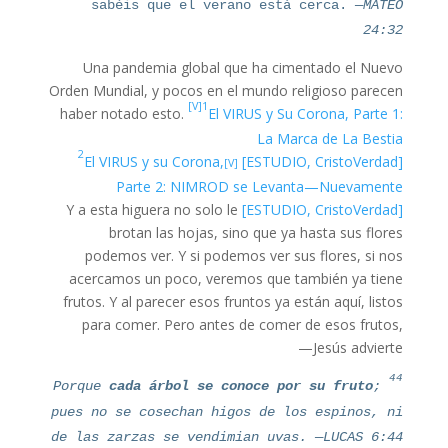
sabéis que el verano está cerca.
—MATEO
24:32
Una pandemia global que ha cimentado el Nuevo
Orden Mundial, y pocos en el mundo religioso parecen
[V]1
haber notado esto.
El VIRUS y Su Corona, Parte 1:
La Marca de La Bestia
[V]2
El VIRUS y su Corona,
[ESTUDIO, CristoVerdad]
Parte 2: NIMROD se Levanta—Nuevamente
Y a esta higuera no solo le
[ESTUDIO, CristoVerdad]
brotan las hojas, sino que ya hasta sus flores
podemos ver. Y si podemos ver sus flores, si nos
acercamos un poco, veremos que también ya tiene
frutos. Y al parecer esos fruntos ya están aquí, listos
para comer. Pero antes de comer de esos frutos,
Jesús advierte—
44
cada árbol se conoce por su
fruto
;
Porque
pues no se cosechan higos de los espinos, ni
de las zarzas se vendimian uvas. —LUCAS 6:44