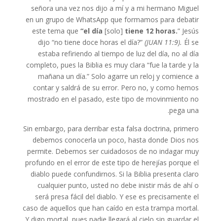
señora una vez nos dijo a mí y a mi hermano Miguel
en un grupo de WhatsApp que formamos para debatir
este tema que
“el día
[solo]
tiene 12 horas.
” Jesús
dijo “no tiene doce horas el día?”
(JUAN 11:9).
Él se
estaba refiriendo al tiempo de luz del día, no al día
completo, pues la Biblia es muy clara “fue la tarde y la
mañana un día.” Solo agarre un reloj y comience a
contar y saldrá de su error. Pero no, y como hemos
mostrado en el pasado, este tipo de movinmiento no
pega una.
Sin embargo, para derribar esta falsa doctrina, primero
debemos conocerla un poco, hasta donde Dios nos
permite. Debemos ser cuidadosos de no indagar muy
profundo en el error de este tipo de herejías porque el
diablo puede confundirnos. Si la Biblia presenta claro
cualquier punto, usted no debe inistir más de ahí o
será presa fácil del diablo. Y ese es precisamente el
caso de aquellos que han caído en esta trampa mortal.
Y digo mortal, pues nadie llegará al cielo sin guardar el