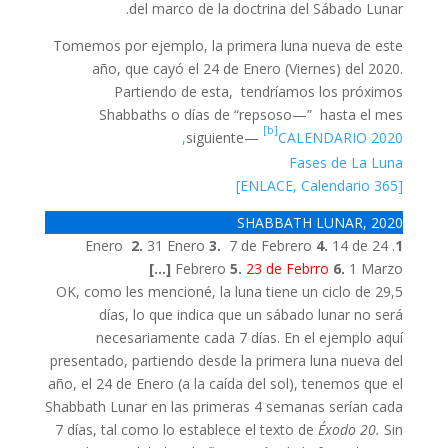
del marco de la doctrina del Sábado Lunar.
Tomemos por ejemplo, la primera luna nueva de este
año, que cayó el 24 de Enero (Viernes) del 2020.
Partiendo de esta, tendríamos los próximos
Shabbaths o días de “repsoso—” hasta el mes
[b]
siguiente—
CALENDARIO 2020,
Fases de La Luna
[ENLACE, Calendario 365]
SHABBATH LUNAR, 2020
2.
31 Enero
3.
7 de Febrero
4.
14 de
. 24 Enero
1
[…]
Febrero
5.
23 de Febrro
6.
1 Marzo
OK, como les mencioné, la luna tiene un ciclo de 29,5
días, lo que indica que un sábado lunar no será
necesariamente cada 7 días. En el ejemplo aquí
presentado, partiendo desde la primera luna nueva del
año, el 24 de Enero (a la caída del sol), tenemos que el
Shabbath Lunar en las primeras 4 semanas serían cada
7 días, tal como lo establece el texto de
Éxodo 20.
Sin