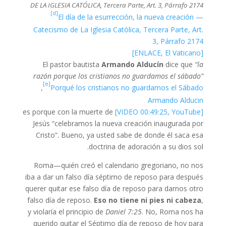
DE LA IGLESIA CATÓLICA, Tercera Parte, Art. 3, Párrafo 2174
[d]
El día de la esurrección, la nueva creación —
Catecismo de La Iglesia Católica, Tercera Parte, Art.
3, Párrafo 2174
[ENLACE, El Vaticano]
El pastor bautista
Armando Alducín
dice que
“la
razón porque los cristianos no guardamos el sábado”
[e]
Porqué los cristianos no guardamos el Sábado,
Armando Alducin
es porque con la muerte de
[VIDEO 00:49:25, YouTube]
Jesús “celebramos la nueva creación inaugurada por
Cristo”. Bueno, ya usted sabe de donde él saca esa
doctrina de adoración a su dios sol.
Roma—quién creó el calendario gregoriano, no nos
iba a dar un falso día séptimo de reposo para después
querer quitar ese falso día de reposo para darnos otro
falso día de reposo.
Eso no tiene ni pies ni cabeza
,
y violaría el principio de
Daniel 7:25
. No, Roma nos ha
querido quitar el Séptimo día de reposo de hoy para