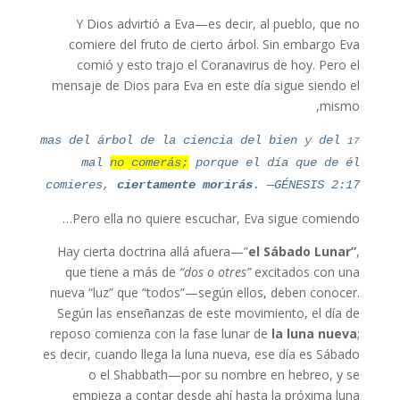
Y Dios advirtió a Eva—es decir, al pueblo, que no
comiere del fruto de cierto árbol. Sin embargo Eva
comió y esto trajo el Coranavirus de hoy. Pero el
mensaje de Dios para Eva en este día sigue siendo el
mismo,
17
mas del árbol de la ciencia del bien y del
mal
no comerás;
porque el día que de él
comieres,
ciertamente morirás
. —GÉNESIS 2:17
Pero ella no quiere escuchar, Eva sigue comiendo…
Hay cierta doctrina allá afuera—”
el Sábado Lunar”
,
que tiene a más de
“dos o otres”
excitados con una
nueva “luz” que “todos”—según ellos, deben conocer.
Según las enseñanzas de este movimiento, el día de
reposo comienza con la fase lunar de
la luna nueva
;
es decir, cuando llega la luna nueva, ese día es Sábado
o el Shabbath—por su nombre en hebreo, y se
empieza a contar desde ahí hasta la próxima luna