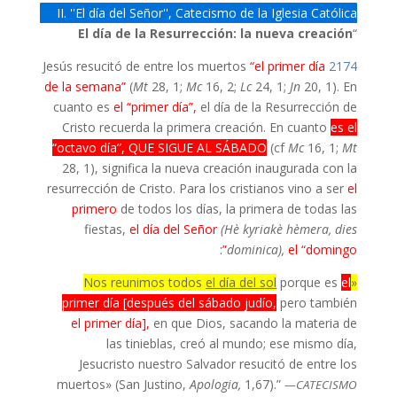
II. ''El día del Señor'', Catecismo de la Iglesia Católica
El día de la Resurrección: la nueva creación
“
“el primer día
Jesús resucitó de entre los muertos
2174
de la semana”
(
Mt
28, 1;
Mc
16, 2;
Lc
24, 1;
Jn
20, 1). En
cuanto es
el “primer día”,
el día de la Resurrección de
Cristo recuerda la primera creación. En cuanto
es el
“octavo día”, QUE SIGUE AL SÁBADO
(cf
Mc
16, 1;
Mt
28, 1), significa la nueva creación inaugurada con la
resurrección de Cristo. Para los cristianos vino a ser
el
primero
de todos los días, la primera de todas las
fiestas,
el día del Señor
(Hè kyriakè hèmera, dies
dominica),
el “domingo”:
el día del sol
porque es
el
«Nos reunimos todos
primer día [después del sábado judío,
pero también
el primer día],
en que Dios, sacando la materia de
las tinieblas, creó al mundo; ese mismo día,
Jesucristo nuestro Salvador resucitó de entre los
muertos» (San Justino,
Apologia,
1,67).”
—CATECISMO