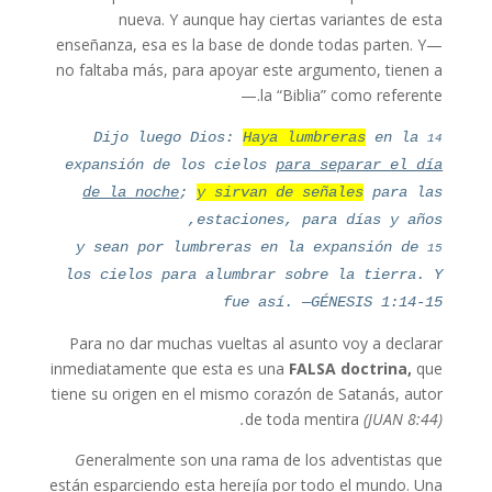
nueva. Y aunque hay ciertas variantes de esta
enseñanza, esa es la base de donde todas parten. Y—
no faltaba más, para apoyar este argumento, tienen a
la “Biblia” como referente.—
14
Dijo luego Dios:
Haya lumbreras
en la
expansión de los cielos
para separar el día
de la noche
;
y sirvan de señales
para las
estaciones, para días y años,
15
y sean por lumbreras en la expansión de
los cielos para alumbrar sobre la tierra. Y
fue así. —GÉNESIS 1:14-15
Para no dar muchas vueltas al asunto voy a declarar
inmediatamente que esta es una
FALSA doctrina,
que
tiene su origen en el mismo corazón de Satanás, autor
de toda mentira
(JUAN 8:44).
G
eneralmente son una rama de los adventistas que
están esparciendo esta herejía por todo el mundo. Una