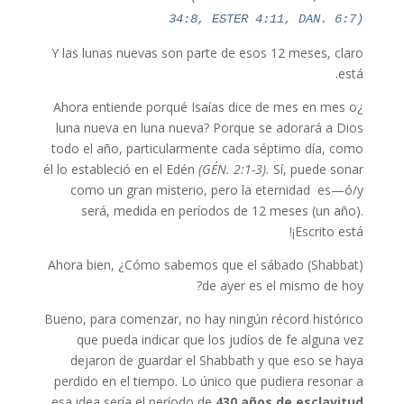
34:8, ESTER 4:11, DAN. 6:7)
Y las lunas nuevas son parte de esos 12 meses, claro
está.
¿Ahora entiende porqué Isaías dice de mes en mes o
luna nueva en luna nueva? Porque se adorará a Dios
todo el año, particularmente cada séptimo día, como
él lo estableció en el Edén
(GÉN. 2:1-3).
Sí, puede sonar
como un gran misterio, pero la eternidad es—ó/y
será, medida en períodos de 12 meses (un año).
¡Escrito está!
Ahora bien, ¿Cómo sabemos que el sábado (Shabbat)
de ayer es el mismo de hoy?
Bueno, para comenzar, no hay ningún récord histórico
que pueda indicar que los judíos de fe alguna vez
dejaron de guardar el Shabbath y que eso se haya
perdido en el tiempo. Lo único que pudiera resonar a
esa idea sería el período de
430 años de esclavitud