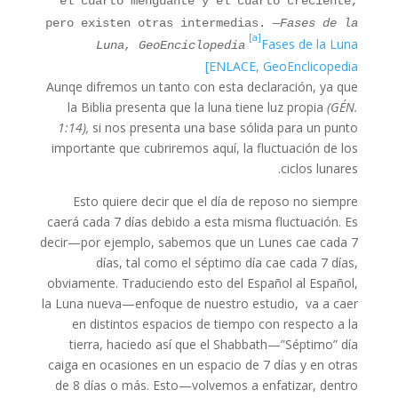
el cuarto menguante y el cuarto creciente,
pero existen otras intermedias.
—Fases de la
[a]
Fases de la Luna
Luna, GeoEnciclopedia
ENLACE, GeoEnclicopedia]
Aunqe difremos un tanto con esta declaración, ya que
la Biblia presenta que la luna tiene luz propia
(GÉN.
1:14),
si nos presenta una base sólida para un punto
importante que cubriremos aquí, la fluctuación de los
ciclos lunares.
Esto quiere decir que el día de reposo no siempre
caerá cada 7 días debido a esta misma fluctuación. Es
decir—por ejemplo, sabemos que un Lunes cae cada 7
días, tal como el séptimo día cae cada 7 días,
obviamente. Traduciendo esto del Español al Español,
la Luna nueva—enfoque de nuestro estudio, va a caer
en distintos espacios de tiempo con respecto a la
tierra, haciedo así que el Shabbath—”Séptimo” día
caiga en ocasiones en un espacio de 7 días y en otras
de 8 días o más. Esto—volvemos a enfatizar, dentro