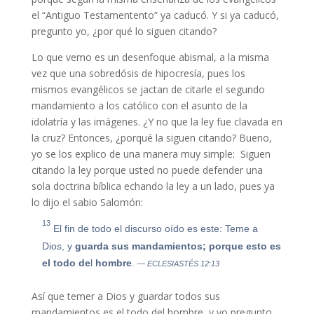
el “Antiguo Testamentento” ya caducó. Y si ya caducó,
pregunto yo, ¿por qué lo siguen citando?
Lo que vemo es un desenfoque abismal, a la misma
vez que una sobredósis de hipocresía, pues los
mismos evangélicos se jactan de citarle el segundo
mandamiento a los católico con el asunto de la
idolatría y las imágenes. ¿Y no que la ley fue clavada en
la cruz? Entonces, ¿porqué la siguen citando? Bueno,
yo se los explico de una manera muy simple: Siguen
citando la ley porque usted no puede defender una
sola doctrina bíblica echando la ley a un lado, pues ya
lo dijo el sabio Salomón:
13
El fin de todo el discurso oído es este: Teme a
Dios, y
guarda sus mandamientos;
porque
esto
es
el
todo
de
l
hombre
.
— ECLESIASTÉS 12:13
Así que temer a Dios y guardar todos sus
mandamientos es el todo del hombre, y yo pregunto,