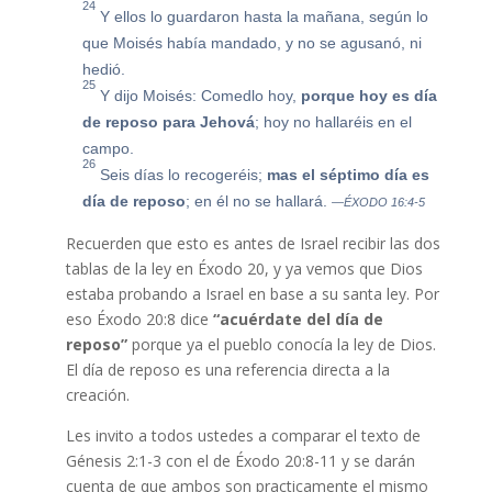
24
Y ellos lo guardaron hasta la mañana, según lo
que Moisés había mandado, y no se agusanó, ni
hedió.
25
Y dijo Moisés: Comedlo hoy,
porque hoy es día
de reposo para Jehová
; hoy no hallaréis en el
campo.
26
Seis días lo recogeréis;
mas el séptimo día es
día de reposo
; en él no se hallará.
—ÉXODO 16:4-5
Recuerden que esto es antes de Israel recibir las dos
tablas de la ley en Éxodo 20, y ya vemos que Dios
estaba probando a Israel en base a su santa ley. Por
eso Éxodo 20:8 dice
“acuérdate del día de
reposo”
porque ya el pueblo conocía la ley de Dios.
El día de reposo es una referencia directa a la
creación.
Les invito a todos ustedes a comparar el texto de
Génesis 2:1-3 con el de Éxodo 20:8-11 y se darán
cuenta de que ambos son practicamente el mismo