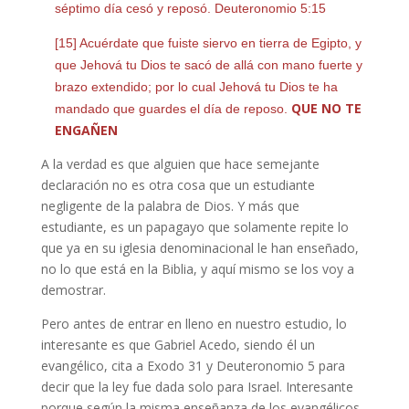
séptimo día cesó y reposó. Deuteronomio 5:15
[15] Acuérdate que fuiste siervo en tierra de Egipto, y
que Jehová tu Dios te sacó de allá con mano fuerte y
brazo extendido; por lo cual Jehová tu Dios te ha
QUE NO TE
mandado que guardes el día de reposo.
ENGAÑEN
A la verdad es que alguien que hace semejante
declaración no es otra cosa que un estudiante
negligente de la palabra de Dios. Y más que
estudiante, es un papagayo que solamente repite lo
que ya en su iglesia denominacional le han enseñado,
no lo que está en la Biblia, y aquí mismo se los voy a
demostrar.
Pero antes de entrar en lleno en nuestro estudio, lo
interesante es que Gabriel Acedo, siendo él un
evangélico, cita a Exodo 31 y Deuteronomio 5 para
decir que la ley fue dada solo para Israel. Interesante
porque según la misma enseñanza de los evangélicos