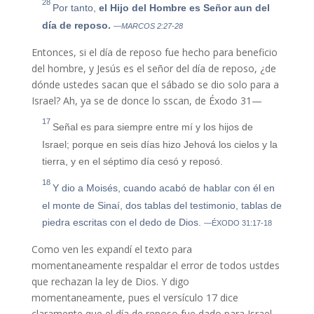
28
Por tanto,
el Hijo del Hombre es Señor aun del
día de reposo
.
—MARCOS 2:27-28
Entonces, si el día de reposo fue hecho para beneficio
del hombre, y Jesús es el señor del día de reposo, ¿de
dónde ustedes sacan que el sábado se dio solo para a
Israel? Ah, ya se de donce lo sscan, de Éxodo 31—
17
Señal es para siempre entre mí y los hijos de
Israel
; porque en seis días hizo Jehová los cielos y la
tierra, y en el séptimo día cesó y reposó.
18
Y dio a Moisés, cuando acabó de hablar con él en
el monte de Sinaí, dos tablas del testimonio, tablas de
piedra escritas con el dedo de Dios.
—ÉXODO 31:17-18
Como ven les expandí el texto para
momentaneamente respaldar el error de todos ustdes
que rechazan la ley de Dios. Y digo
momentaneamente, pues el versículo 17 dice
claramente que el día de reposo fue dado para Israel.