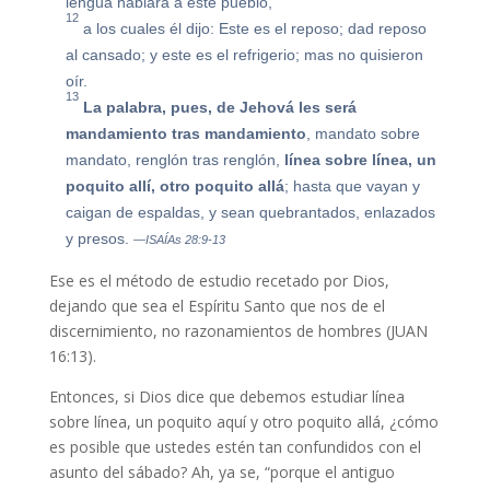
lengua hablará a este pueblo,
12
a los cuales él dijo: Este es el reposo; dad reposo
al cansado; y este es el refrigerio; mas no quisieron
oír.
13
La palabra, pues, de Jehová les será
mandamiento tras mandamiento
, mandato sobre
mandato, renglón tras renglón,
línea sobre línea, un
poquito allí, otro poquito allá
; hasta que vayan y
caigan de espaldas, y sean quebrantados, enlazados
y presos.
—ISAÍAs 28:9-13
Ese es el método de estudio recetado por Dios,
dejando que sea el Espíritu Santo que nos de el
discernimiento, no razonamientos de hombres (JUAN
16:13).
Entonces, si Dios dice que debemos estudiar línea
sobre línea, un poquito aquí y otro poquito allá, ¿cómo
es posible que ustedes estén tan confundidos con el
asunto del sábado? Ah, ya se, “porque el antiguo