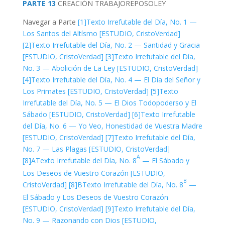
PARTE 13
CREACIÓN
TRABAJO
REPOSO
LEY
Navegar a Parte
[1]
Texto Irrefutable del Día, No. 1 —
Los Santos del Altísmo [ESTUDIO, CristoVerdad]
[2]
Texto Irrefutable del Día, No. 2 — Santidad y Gracia
[ESTUDIO, CristoVerdad]
[3]
Texto Irrefutable del Día,
No. 3 — Abolición de La Ley [ESTUDIO, CristoVerdad]
[4]
Texto Irrefutable del Día, No. 4 — El Día del Señor y
Los Primates [ESTUDIO, CristoVerdad]
[5]
Texto
Irrefutable del Día, No. 5 — El Dios Todopoderso y El
Sábado [ESTUDIO, CristoVerdad]
[6]
Texto Irrefutable
del Día, No. 6 — Yo Veo, Honestidad de Vuestra Madre
[ESTUDIO, CristoVerdad]
[7]
Texto Irrefutable del Día,
No. 7 — Las Plagas [ESTUDIO, CristoVerdad]
A
[8]A
Texto Irrefutable del Día, No. 8
— El Sábado y
Los Deseos de Vuestro Corazón [ESTUDIO,
B
CristoVerdad]
[8]B
Texto Irrefutable del Día, No. 8
—
El Sábado y Los Deseos de Vuestro Corazón
[ESTUDIO, CristoVerdad]
[9]
Texto Irrefutable del Día,
No. 9 — Razonando con Dios [ESTUDIO,