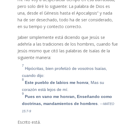
pero solo diré lo siguiente: La palabra de Dios es
una, desde el Génesis hasta el Apocalipsis” y nada
ha de ser desechado, todo ha de ser considerado,
en su tiempo y contecto correcto.
Jabier simplemente está diciendo que Jesús se
adehría a las tradiciones de los hombres, cuando fue
Jesús mismo que citó las palabras de Isaías de la
siguiente manera:
7
Hipócritas, bien profetizó de vosotros Isaías,
cuando dijo:
8
Este pueblo de labios me honra
;
Mas su
corazón está lejos de mí.
9
Pues en vano me honran,
Enseñando como
doctrinas, mandamientos de hombres
.
—MATEO
15:7-9
Escrito está.