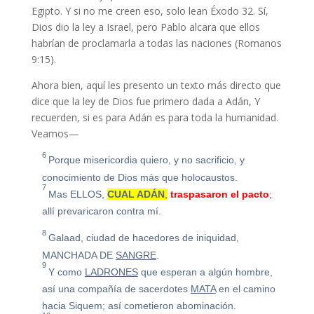
Egipto. Y si no me creen eso, solo lean Éxodo 32. Sí,
Dios dio la ley a Israel, pero Pablo alcara que ellos
habrían de proclamarla a todas las naciones (Romanos
9:15).
Ahora bien, aquí les presento un texto más directo que
dice que la ley de Dios fue primero dada a Adán, Y
recuerden, si es para Adán es para toda la humanidad.
Veamos—
6
Porque
misericordia
quiero, y no sacrificio, y
conocimiento de Dios más que holocaustos.
7
Mas ELLOS,
CUAL ADÁN
,
traspasaron el pacto
;
allí prevaricaron contra mí.
8
Galaad, ciudad de hacedores de iniquidad,
MANCHADA DE
SANGRE
.
9
Y como
LADRONES
que esperan a algún hombre,
así una compañía de sacerdotes
MATA
en el camino
hacia Siquem; así cometieron abominación.