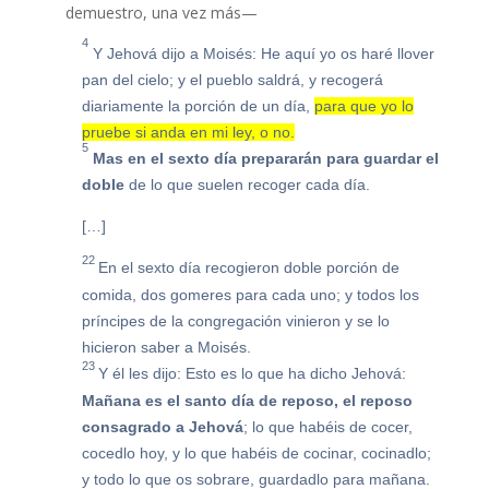
demuestro, una vez más—
4
Y Jehová dijo a Moisés: He aquí yo os haré llover
pan del cielo; y el pueblo saldrá, y recogerá
diariamente la porción de un día,
para que yo lo
pruebe si anda en mi ley, o no.
5
Mas en el sexto día prepararán para guardar el
doble
de lo que suelen recoger cada día.
[…]
22
En el sexto día recogieron doble porción de
comida, dos gomeres para cada uno; y todos los
príncipes de la congregación vinieron y se lo
hicieron saber a Moisés.
23
Y él les dijo: Esto es lo que ha dicho Jehová:
Mañana es el santo día de reposo, el reposo
consagrado a Jehová
; lo que habéis de cocer,
cocedlo hoy, y lo que habéis de cocinar, cocinadlo;
y todo lo que os sobrare, guardadlo para mañana.