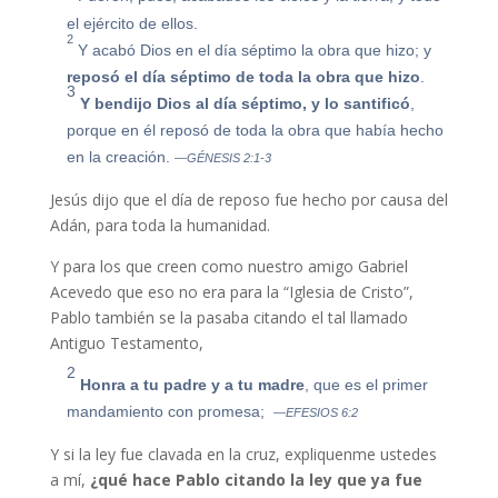
el ejército de ellos.
2
Y acabó Dios en el día séptimo la obra que hizo; y
reposó el día séptimo de toda la obra que hizo
.
3
Y bendijo Dios al día séptimo, y lo santificó
,
porque en él reposó de toda la obra que había hecho
en la creación.
—GÉNESIS 2:1-3
Jesús dijo que el día de reposo fue hecho por causa del
Adán, para toda la humanidad.
Y para los que creen como nuestro amigo Gabriel
Acevedo que eso no era para la “Iglesia de Cristo”,
Pablo también se la pasaba citando el tal llamado
Antiguo Testamento,
2
Honra a tu padre y a tu madre
, que es el primer
mandamiento con promesa;
—EFESIOS 6:2
Y si la ley fue clavada en la cruz, expliquenme ustedes
a mí,
¿qué hace Pablo citando la ley que ya fue