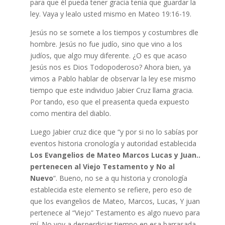
para que él pueda tener gracia tenía que guardar la
ley. Vaya y lealo usted mismo en Mateo 19:16-19.
Jesús no se somete a los tiempos y costumbres dle
hombre. Jesús no fue judío, sino que vino a los
judíos, que algo muy diferente. ¿O es que acaso
Jesús nos es Dios Todopoderoso? Ahora bien, ya
vimos a Pablo hablar de observar la ley ese mismo
tiempo que este individuo Jabier Cruz llama gracia.
Por tando, eso que el preasenta queda expuesto
como mentira del diablo.
Luego Jabier cruz dice que “y por si no lo sabías por
eventos historia cronología y autoridad establecida
Los Evangelios de Mateo Marcos Lucas y Juan..
pertenecen al Viejo Testamento y No al
Nuevo
“. Bueno, no se a qu historia y cronología
establecida este elemento se refiere, pero eso de
que los evangelios de Mateo, Marcos, Lucas, Y juan
pertenece al “Viejo” Testamento es algo nuevo para
mí. No voy a desperdiciar tiempo en esa barrasada,