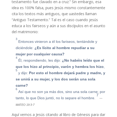
testamento fue clavado en a cruz.” Sin embargo, esa
idea es 100% falsa, pues Jesús mismo constantemente
cita los textos más antiguos, que uastedes llaman
“Antiguo Testamento.” Tal es el caso cuando jesús
educa a los fairseos y aún a sus discípulos en el asunto
del matrimonio:
3
Entonces vinieron a él los fariseos, tentándole y
diciéndole:
¿Es lícito al hombre repudiar a su
mujer por cualquier causa?
4
Él, respondiendo, les dijo:
¿No habéis leído que el
que los hizo al principio, varón y hembra los hizo
,
5
y dijo:
Por esto el hombre dejará padre y madre, y
se unirá a su mujer, y los dos serán una sola
carne?
6
Así que no son ya más dos, sino una sola carne; por
7
tanto, lo que Dios juntó, no lo separe el hombre.
—
MATEO 19:3-7
Aquí vemos a Jesús citando al libro de Génesis para dar