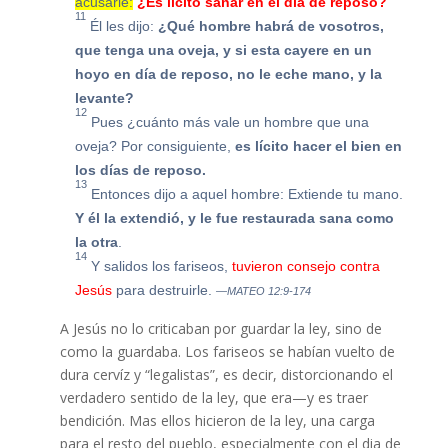
acusarle:
¿Es lícito sanar en el día de reposo?
11
Él les dijo:
¿Qué hombre habrá de vosotros,
que tenga una oveja, y si esta cayere en un
hoyo en día de reposo, no le eche mano, y la
levante?
12
Pues ¿cuánto más vale un hombre que una
oveja? Por consiguiente,
es lícito hacer el bien en
los días de reposo.
13
Entonces dijo a aquel hombre: Extiende tu mano.
Y él la extendió, y le fue restaurada sana como
la otra
.
14
Y salidos los fariseos,
tuvieron consejo contra
Jesús
para destruirle.
—MATEO 12:9-174
A Jesús no lo criticaban por guardar la ley, sino de
como la guardaba. Los fariseos se habían vuelto de
dura cervíz y “legalistas”, es decir, distorcionando el
verdadero sentido de la ley, que era—y es traer
bendición. Mas ellos hicieron de la ley, una carga
para el resto del pueblo, especialmente con el dia de