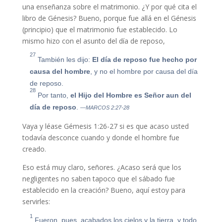
una enseñanza sobre el matrimonio. ¿Y por qué cita el
libro de Génesis? Bueno, porque fue allá en el Génesis
(principio) que el matrimonio fue establecido. Lo
mismo hizo con el asunto del día de reposo,
27
También les dijo:
El día de reposo fue hecho por
causa del hombre
, y no el hombre por causa del día
de reposo.
28
Por tanto,
el Hijo del Hombre es Señor aun del
día de reposo
.
—MARCOS 2:27-28
Vaya y léase Gémesis 1:26-27 si es que acaso usted
todavía desconce cuando y donde el hombre fue
creado.
Eso está muy claro, señores. ¿Acaso será que los
negligentes no saben tapoco que el sábado fue
establecido en la creación? Bueno, aquí estoy para
servirles:
1
Fueron, pues, acabados los cielos y la tierra, y todo