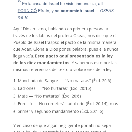
10
En la casa de Israel he visto inmundicia; allí
FORNICÓ
Efraín, y
se
contaminó
Israe
l.
—OSEAS
6:6-10
Aquí Dios mismo, hablando en primera persona a
través de los labios del profeta Oseas, nos dice que el
Pueblo de Israel traspsó el pacto de la misma manera
que Adán. Gloria a Dios por su palabra, pues ella nunca
llega vacía.
Este pacto aquí presentado es la ley
de los diez mandamientos
. Y sabemos esto por las
mismas referencias del texto a violaciones de la ley:
Manchada de Sangre — “No matarás” (Éxd. 20:6)
Ladrones — “No hurtarás” (Éxd. 20:15)
Mata — “No matarás” (Éxd. 20:6)
Fornicó — No cometerás adulterio (Éxd. 20:14), mas
el primer y segundo mandamiento (Éxd. 20:1-6)
Y en caso de que algún negligemte por ahí no sepa