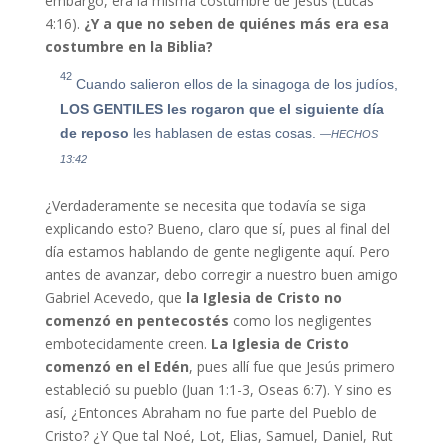
embargo, era la misma costumbre de Jesús (Lucas
4:16).
¿Y a que no seben de quiénes más era esa
costumbre en la Biblia?
42
Cuando salieron ellos de la sinagoga de los judíos,
LOS GENTILES les rogaron que el siguiente día
de reposo
les hablasen de estas cosas.
—HECHOS
13:42
¿Verdaderamente se necesita que todavía se siga
explicando esto? Bueno, claro que sí, pues al final del
día estamos hablando de gente negligente aquí. Pero
antes de avanzar, debo corregir a nuestro buen amigo
Gabriel Acevedo, que
la Iglesia de Cristo no
comenzó en pentecostés
como los negligentes
embotecidamente creen.
La Iglesia de Cristo
comenzó en el Edén
, pues allí fue que Jesús primero
estableció su pueblo (Juan 1:1-3, Oseas 6:7). Y sino es
así, ¿Entonces Abraham no fue parte del Pueblo de
Cristo? ¿Y Que tal Noé, Lot, Elias, Samuel, Daniel, Rut