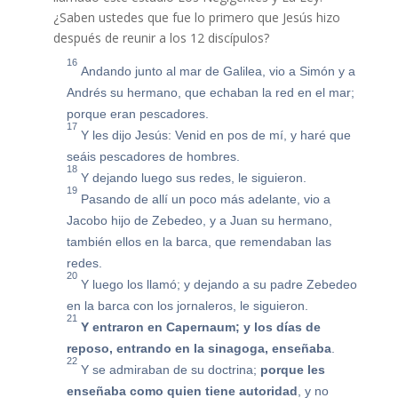
¿Saben ustedes que fue lo primero que Jesús hizo
después de reunir a los 12 discípulos?
16
Andando junto al mar de Galilea, vio a Simón y a
Andrés su hermano, que echaban la red en el mar;
porque eran pescadores.
17
Y les dijo Jesús: Venid en pos de mí, y haré que
seáis pescadores de hombres.
18
Y dejando luego sus redes, le siguieron.
19
Pasando de allí un poco más adelante, vio a
Jacobo hijo de Zebedeo, y a Juan su hermano,
también ellos en la barca, que remendaban las
redes.
20
Y luego los llamó; y dejando a su padre Zebedeo
en la barca con los jornaleros, le siguieron.
21
Y entraron en Capernaum; y los días de
reposo, entrando en la sinagoga, enseñaba
.
22
Y se admiraban de su doctrina;
porque les
enseñaba como quien tiene autoridad
, y no