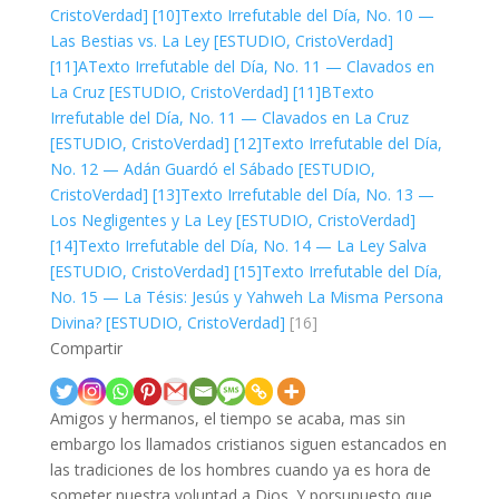
CristoVerdad]
[10]
Texto Irrefutable del Día, No. 10 —
Las Bestias vs. La Ley [ESTUDIO, CristoVerdad]
[11]A
Texto Irrefutable del Día, No. 11 — Clavados en
La Cruz [ESTUDIO, CristoVerdad]
[11]B
Texto
Irrefutable del Día, No. 11 — Clavados en La Cruz
[ESTUDIO, CristoVerdad]
[12]
Texto Irrefutable del Día,
No. 12 — Adán Guardó el Sábado [ESTUDIO,
CristoVerdad]
[13]
Texto Irrefutable del Día, No. 13 —
Los Negligentes y La Ley [ESTUDIO, CristoVerdad]
[14]
Texto Irrefutable del Día, No. 14 — La Ley Salva
[ESTUDIO, CristoVerdad]
[15]
Texto Irrefutable del Día,
No. 15 — La Tésis: Jesús y Yahweh La Misma Persona
Divina? [ESTUDIO, CristoVerdad]
[16]
Compartir
Amigos y hermanos, el tiempo se acaba, mas sin
embargo los llamados cristianos siguen estancados en
las tradiciones de los hombres cuando ya es hora de
someter nuestra voluntad a Dios. Y porsupuesto que