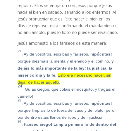
reposo . Ellos se enojaron con Jesús porque Jesús
hacia el bien en sabado, sanando a los enfermos. Al
jesús pronucniar que es lícito hacer el bien en los
días de repsoso, está confirmando el mandamiento,
no anulandolo, pues lo lícito no puede ser invalidado.
Jesús amonestó a los fariseos de esta manera:
23
¡Ay de vosotros, escribas y fariseos,
hipócritas!
porque diezmáis la menta y el eneldo y el comino,
y
dejáis lo más importante de la ley: la justicia, la
misericordia y la fe.
Esto era necesario hacer, sin
dejar de hacer aquello
.
24
¡Guías ciegos, que coláis el mosquito, y tragáis el
camello!
25
¡Ay de vosotros, escribas y fariseos,
hipócritas!
porque limpiáis lo de fuera del vaso y del plato, pero
por dentro estáis llenos de robo y de injusticia.
26
¡Fariseo ciego! Limpia primero lo de dentro del