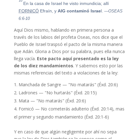
10
En la casa de Israel he visto inmundicia; allí
FORNICÓ
Efraín, y
AIG
contaminó
Israe
l.
—OSEAS
6:6-10
Aquí Dios mismo, hablando en primera persona a
través de los labios del profeta Oseas, nos dice que el
Pueblo de Israel traspsó el pacto de la misma manera
que Adán. Gloria a Dios por su palabra, pues ella nunca
llega vacía.
Este pacto aquí presentado es la ley
de los diez mandamientos
. Y sabemos esto por las
mismas referencias del texto a violaciones de la ley:
Manchada de Sangre — "No matarás" (Éxd. 20:6)
Ladrones — "No hurtarás" (Éxd. 20:15)
Mata — "No matarás" (Éxd. 20:6)
Fornicó — No cometerás adulterio (Éxd. 20:14), mas
el primer y segundo mandamiento (Éxd. 20:1-6)
Y en caso de que algún negligemte por ahí no sepa
que la ley de Dios también se le conoce como el