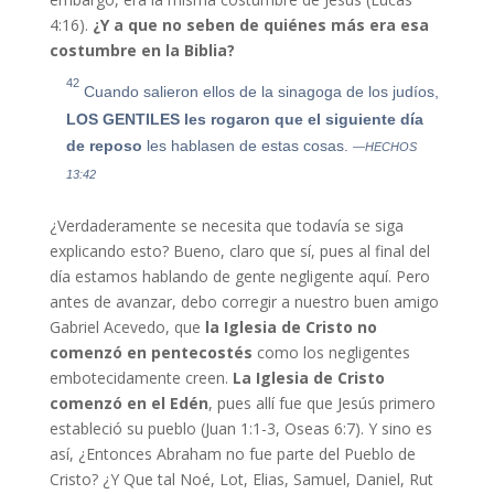
4:16).
¿Y a que no seben de quiénes más era esa
costumbre en la Biblia?
42
Cuando salieron ellos de la sinagoga de los judíos,
LOS GENTILES les rogaron que el siguiente día
de reposo
les hablasen de estas cosas.
—HECHOS
13:42
¿Verdaderamente se necesita que todavía se siga
explicando esto? Bueno, claro que sí, pues al final del
día estamos hablando de gente negligente aquí. Pero
antes de avanzar, debo corregir a nuestro buen amigo
Gabriel Acevedo, que
la Iglesia de Cristo no
comenzó en pentecostés
como los negligentes
embotecidamente creen.
La Iglesia de Cristo
comenzó en el Edén
, pues allí fue que Jesús primero
estableció su pueblo (Juan 1:1-3, Oseas 6:7). Y sino es
así, ¿Entonces Abraham no fue parte del Pueblo de
Cristo? ¿Y Que tal Noé, Lot, Elias, Samuel, Daniel, Rut