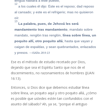
lengua hablará a este pueblo,
12
a los cuales él dijo: Este es el reposo; dad reposo
al cansado; y este es el refrigerio; mas no quisieron
oír.
13
La palabra, pues, de Jehová les será
mandamiento tras mandamiento
, mandato sobre
mandato, renglón tras renglón,
línea sobre línea, un
poquito allí, otro poquito allá
; hasta que vayan y
caigan de espaldas, y sean quebrantados, enlazados
y presos.
—ISAÍAs 28:9-13
Ese es el método de estudio recetado por Dios,
dejando que sea el Espíritu Santo que nos de el
discernimiento, no razonamientos de hombres (JUAN
16:13).
Entonces, si Dios dice que debemos estudiar línea
sobre línea, un poquito aquí y otro poquito allá, ¿cómo
es posible que ustedes estén tan confundidos con el
asunto del sábado? Ah, ya se, "porque el antiguo