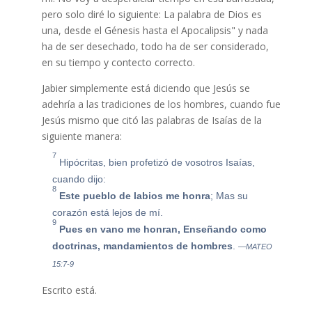
pero solo diré lo siguiente: La palabra de Dios es
una, desde el Génesis hasta el Apocalipsis" y nada
ha de ser desechado, todo ha de ser considerado,
en su tiempo y contecto correcto.
Jabier simplemente está diciendo que Jesús se
adehría a las tradiciones de los hombres, cuando fue
Jesús mismo que citó las palabras de Isaías de la
siguiente manera:
7
Hipócritas, bien profetizó de vosotros Isaías,
cuando dijo:
8
Este pueblo de labios me honra
;
Mas su
corazón está lejos de mí.
9
Pues en vano me honran,
Enseñando como
doctrinas, mandamientos de hombres
.
—MATEO
15:7-9
Escrito está.