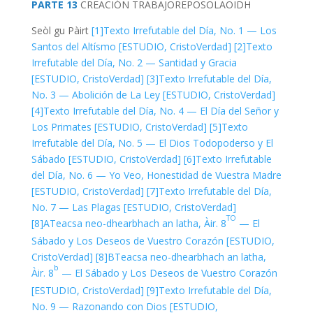
PARTE 13
CREACIÓN
TRABAJO
REPOSO
LAOIDH
Seòl gu Pàirt
[1]
Texto Irrefutable del Día, No. 1 — Los
Santos del Altísmo [ESTUDIO, CristoVerdad]
[2]
Texto
Irrefutable del Día, No. 2 — Santidad y Gracia
[ESTUDIO, CristoVerdad]
[3]
Texto Irrefutable del Día,
No. 3 — Abolición de La Ley [ESTUDIO, CristoVerdad]
[4]
Texto Irrefutable del Día, No. 4 — El Día del Señor y
Los Primates [ESTUDIO, CristoVerdad]
[5]
Texto
Irrefutable del Día, No. 5 — El Dios Todopoderso y El
Sábado [ESTUDIO, CristoVerdad]
[6]
Texto Irrefutable
del Día, No. 6 — Yo Veo, Honestidad de Vuestra Madre
[ESTUDIO, CristoVerdad]
[7]
Texto Irrefutable del Día,
No. 7 — Las Plagas [ESTUDIO, CristoVerdad]
TO
[8]A
Teacsa neo-dhearbhach an latha, Àir. 8
— El
Sábado y Los Deseos de Vuestro Corazón [ESTUDIO,
CristoVerdad]
[8]B
Teacsa neo-dhearbhach an latha,
b
Àir. 8
— El Sábado y Los Deseos de Vuestro Corazón
[ESTUDIO, CristoVerdad]
[9]
Texto Irrefutable del Día,
No. 9 — Razonando con Dios [ESTUDIO,