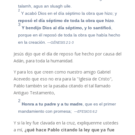
talamh, agus an sluagh uile.
2
Y acabó Dios en el día séptimo la obra que hizo; y
reposó el día séptimo de toda la obra que hizo
.
3
Y bendijo Dios al día séptimo, y lo santificó
,
porque en él reposó de toda la obra que había hecho
en la creación.
—GÉNESIS 2:1-3
Jesús dijo que el día de reposo fue hecho por causa del
Adán, para toda la humanidad.
Y para los que creen como nuestro amigo Gabriel
Acevedo que eso no era para la "Iglesia de Cristo",
Pablo también se la pasaba citando el tal llamado
Antiguo Testamento,
2
Honra a tu padre y a tu madre
, que es el primer
mandamiento con promesa;
—EFESIOS 6:2
Y si la ley fue clavada en la cruz, expliquenme ustedes
a mí,
¿qué hace Pablo citando la ley que ya fue