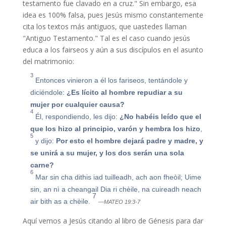
testamento fue clavado en a cruz." Sin embargo, esa
idea es 100% falsa, pues Jesús mismo constantemente
cita los textos más antiguos, que uastedes llaman
"Antiguo Testamento." Tal es el caso cuando jesús
educa a los fairseos y aún a sus discípulos en el asunto
del matrimonio:
3
Entonces vinieron a él los fariseos, tentándole y
diciéndole:
¿Es lícito al hombre repudiar a su
mujer por cualquier causa?
4
Él, respondiendo, les dijo:
¿No habéis leído que el
que los hizo al principio, varón y hembra los hizo
,
5
y dijo:
Por esto el hombre dejará padre y madre, y
se unirá a su mujer, y los dos serán una sola
carne?
6
Mar sin cha dithis iad tuilleadh, ach aon fheòil; Uime
sin, an nì a cheangail Dia ri chèile, na cuireadh neach
7
air bith as a chèile.
—MATEO 19:3-7
Aquí vemos a Jesús citando al libro de Génesis para dar