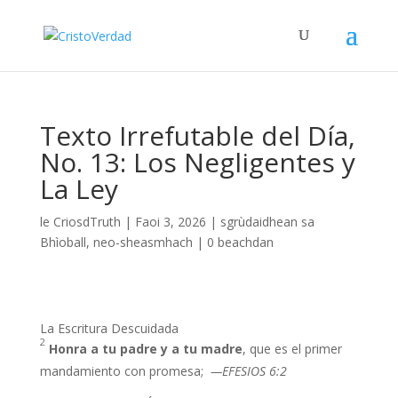
Texto Irrefutable del Día,
No. 13: Los Negligentes y
La Ley
le
CriosdTruth
|
Faoi 3, 2026
|
sgrùdaidhean sa
Bhìoball
,
neo-sheasmhach
|
0 beachdan
La Escritura Descuidada
2
Honra a tu padre y a tu madre
, que es el primer
mandamiento con promesa;
—EFESIOS 6:2