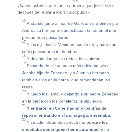
¿Saben ustedes que fue lo primero que Jesús hizo
después de reunir a los 12 discípulos?
16
Andando junto al mar de Galilea, vio a Simón y a
Andrés su hermano, que echaban la red en el mar;
porque eran pescadores.
17
Y les dijo Jesús: Venid en pos de mí, y haré que
seáis pescadores de hombres.
18
Y dejando luego sus redes, le siguieron.
19
Pasando de allí un poco más adelante, vio a
Jacobo hijo de Zebedeo, y a Juan su hermano,
también ellos en la barca, que remendaban las
redes.
20
Y luego los llamó; y dejando a su padre Zebedeo
en la barca con los jornaleros, le siguieron.
21
Y entraron en Capernaum; y los días de
reposo, entrando en la sinagoga, enseñaba
.
22
Y se admiraban de su doctrina;
porque les
enseñaba como quien tiene autoridad
, y no