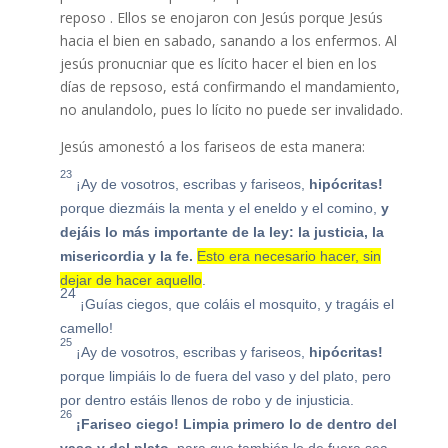
reposo . Ellos se enojaron con Jesús porque Jesús
hacia el bien en sabado, sanando a los enfermos. Al
jesús pronucniar que es lícito hacer el bien en los
días de repsoso, está confirmando el mandamiento,
no anulandolo, pues lo lícito no puede ser invalidado.
Jesús amonestó a los fariseos de esta manera:
23
¡Ay de vosotros, escribas y fariseos,
hipócritas!
porque diezmáis la menta y el eneldo y el comino,
y
dejáis lo más importante de la ley: la justicia, la
misericordia y la fe.
Esto era necesario hacer, sin
dejar de hacer aquello
.
24
¡Guías ciegos, que coláis el mosquito, y tragáis el
camello!
25
¡Ay de vosotros, escribas y fariseos,
hipócritas!
porque limpiáis lo de fuera del vaso y del plato, pero
por dentro estáis llenos de robo y de injusticia.
26
¡Fariseo ciego! Limpia primero lo de dentro del