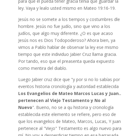
para que él pueda tener gracia tenía que guardar la
ley. Vaya y lealo usted mismo en Mateo 19:16-19.
Jesús no se somete a los tiempos y costumbres dle
hombre. Jesús no fue judío, sino que vino a los
judíos, que algo muy diferente. ¿O es que acaso
Jesús nos es Dios Todopoderoso? Ahora bien, ya
vimos a Pablo hablar de observar la ley ese mismo
tiempo que este individuo Jabier Cruz llama gracia.
Por tando, eso que el preasenta queda expuesto
como mentira del diablo.
Luego Jabier cruz dice que "y por si no lo sabías por
eventos historia cronología y autoridad establecida
Los Evangelios de Mateo Marcos Lucas y Juan..
pertenecen al Viejo Testamento y No al
Nuevo
". Bueno, no se a qu historia y cronología
establecida este elemento se refiere, pero eso de
que los evangelios de Mateo, Marcos, Lucas, Y juan
pertenece al "Viejo" Testamento es algo nuevo para
mí. No voy a desperdiciar tiempo en esa barrasada,