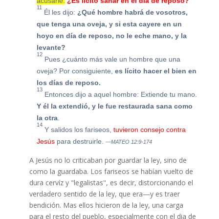
acusarle:
¿Es lícito sanar en el día de reposo?
11
Él les dijo:
¿Qué hombre habrá de vosotros,
que tenga una oveja, y si esta cayere en un
hoyo en día de reposo, no le eche mano, y la
levante?
12
Pues ¿cuánto más vale un hombre que una
oveja? Por consiguiente,
es lícito hacer el bien en
los días de reposo.
13
Entonces dijo a aquel hombre: Extiende tu mano.
Y él la extendió, y le fue restaurada sana como
la otra
.
14
Y salidos los fariseos,
tuvieron consejo contra
Jesús
para destruirle.
—MATEO 12:9-174
A Jesús no lo criticaban por guardar la ley, sino de
como la guardaba. Los fariseos se habían vuelto de
dura cervíz y "legalistas", es decir, distorcionando el
verdadero sentido de la ley, que era—y es traer
bendición. Mas ellos hicieron de la ley, una carga
para el resto del pueblo, especialmente con el dia de