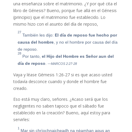
una enseñanza sobre el matrimonio. ¿Y por qué cita el
libro de Génesis? Bueno, porque fue allá en el Génesis
(principio) que el matrimonio fue establecido. Lo
mismo hizo con el asunto del día de reposo,
27
También les dijo:
El día de reposo fue hecho por
causa del hombre
, y no el hombre por causa del día
de reposo.
28
Por tanto,
el Hijo del Hombre es Señor aun del
día de reposo
.
—MARCOS 2:27-28
Vaya y léase Gémesis 1:26-27 si es que acaso usted
todavía desconce cuando y donde el hombre fue
creado.
Eso está muy claro, señores. ¿Acaso será que los
negligentes no saben tapoco que el sábado fue
establecido en la creación? Bueno, aquí estoy para
servirles:
1
Mar sin chrìochnaicheadh na nèamhan agus an