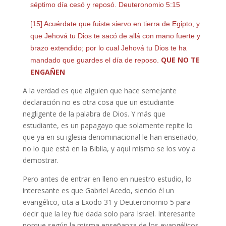
séptimo día cesó y reposó. Deuteronomio 5:15
[15] Acuérdate que fuiste siervo en tierra de Egipto, y
que Jehová tu Dios te sacó de allá con mano fuerte y
brazo extendido; por lo cual Jehová tu Dios te ha
QUE NO TE
mandado que guardes el día de reposo.
ENGAÑEN
A la verdad es que alguien que hace semejante
declaración no es otra cosa que un estudiante
negligente de la palabra de Dios. Y más que
estudiante, es un papagayo que solamente repite lo
que ya en su iglesia denominacional le han enseñado,
no lo que está en la Biblia, y aquí mismo se los voy a
demostrar.
Pero antes de entrar en lleno en nuestro estudio, lo
interesante es que Gabriel Acedo, siendo él un
evangélico, cita a Exodo 31 y Deuteronomio 5 para
decir que la ley fue dada solo para Israel. Interesante
porque según la misma enseñanza de los evangélicos