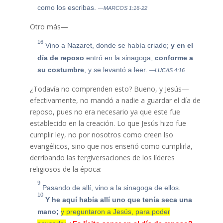
como los escribas.
—MARCOS 1:16-22
Otro más—
16
Vino a Nazaret, donde se había criado;
y en el
día de reposo
entró en la sinagoga,
conforme a
su
costumbre
, y se levantó a leer.
—LUCAS 4:16
¿Todavía no comprenden esto? Bueno, y Jesús—
efectivamente, no mandó a nadie a guardar el día de
reposo, pues no era necesario ya que este fue
establecido en la creación. Lo que Jesús hizo fue
cumplir ley, no por nosotros como creen lso
evangélicos, sino que nos enseñó como cumplirla,
derribando las tergiversaciones de los líderes
religiosos de la época:
9
Pasando de allí, vino a la sinagoga de ellos.
10
Y he aquí había allí uno que tenía seca una
mano;
y preguntaron a Jesús, para poder