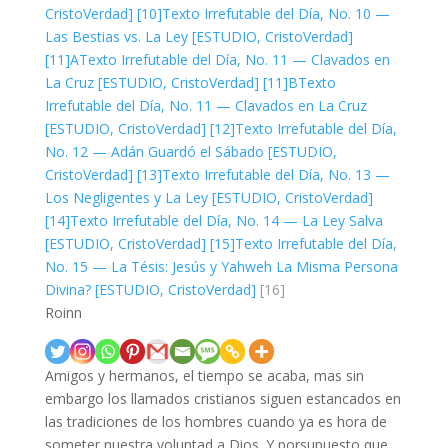
CristoVerdad]
[10]
Texto Irrefutable del Día, No. 10 —
Las Bestias vs. La Ley [ESTUDIO, CristoVerdad]
[11]A
Texto Irrefutable del Día, No. 11 — Clavados en
La Cruz [ESTUDIO, CristoVerdad]
[11]B
Texto
Irrefutable del Día, No. 11 — Clavados en La Cruz
[ESTUDIO, CristoVerdad]
[12]
Texto Irrefutable del Día,
No. 12 — Adán Guardó el Sábado [ESTUDIO,
CristoVerdad]
[13]
Texto Irrefutable del Día, No. 13 —
Los Negligentes y La Ley [ESTUDIO, CristoVerdad]
[14]
Texto Irrefutable del Día, No. 14 — La Ley Salva
[ESTUDIO, CristoVerdad]
[15]
Texto Irrefutable del Día,
No. 15 — La Tésis: Jesús y Yahweh La Misma Persona
Divina? [ESTUDIO, CristoVerdad]
[16]
Roinn
Amigos y hermanos, el tiempo se acaba, mas sin
embargo los llamados cristianos siguen estancados en
las tradiciones de los hombres cuando ya es hora de
someter nuestra voluntad a Dios. Y porsupuesto que