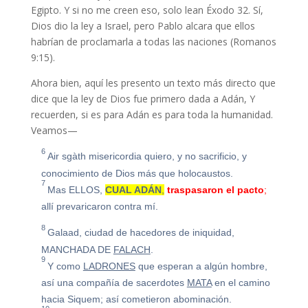
Egipto. Y si no me creen eso, solo lean Éxodo 32. Sí,
Dios dio la ley a Israel, pero Pablo alcara que ellos
habrían de proclamarla a todas las naciones (Romanos
9:15).
Ahora bien, aquí les presento un texto más directo que
dice que la ley de Dios fue primero dada a Adán, Y
recuerden, si es para Adán es para toda la humanidad.
Veamos—
6
Air sgàth
misericordia
quiero, y no sacrificio, y
conocimiento de Dios más que holocaustos.
7
Mas ELLOS,
CUAL ADÁN
,
traspasaron el pacto
;
allí prevaricaron contra mí.
8
Galaad, ciudad de hacedores de iniquidad,
MANCHADA DE
FALACH
.
9
Y como
LADRONES
que esperan a algún hombre,
así una compañía de sacerdotes
MATA
en el camino
hacia Siquem; así cometieron abominación.