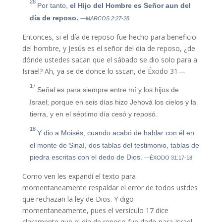
28
Por tanto,
el Hijo del Hombre es Señor aun del
día de reposo
.
—MARCOS 2:27-28
Entonces, si el día de reposo fue hecho para beneficio
del hombre, y Jesús es el señor del día de reposo, ¿de
dónde ustedes sacan que el sábado se dio solo para a
Israel? Ah, ya se de donce lo sscan, de Éxodo 31—
17
Señal es para siempre entre mí y los hijos de
Israel
; porque en seis días hizo Jehová los cielos y la
tierra, y en el séptimo día cesó y reposó.
18
Y dio a Moisés, cuando acabó de hablar con él en
el monte de Sinaí, dos tablas del testimonio, tablas de
piedra escritas con el dedo de Dios.
—ÉXODO 31:17-18
Como ven les expandí el texto para
momentaneamente respaldar el error de todos ustdes
que rechazan la ley de Dios. Y digo
momentaneamente, pues el versículo 17 dice
claramente que el día de reposo fue dado para Israel.