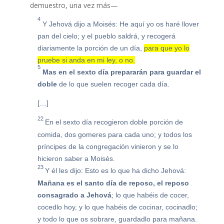
demuestro, una vez más—
4
Y Jehová dijo a Moisés: He aquí yo os haré llover
pan del cielo; y el pueblo saldrá, y recogerá
diariamente la porción de un día,
para que yo lo
pruebe si anda en mi ley, o no.
5
Mas en el sexto día prepararán para guardar el
doble
de lo que suelen recoger cada día.
[…]
22
En el sexto día recogieron doble porción de
comida, dos gomeres para cada uno; y todos los
príncipes de la congregación vinieron y se lo
hicieron saber a Moisés.
23
Y él les dijo: Esto es lo que ha dicho Jehová:
Mañana es el santo día de reposo, el reposo
consagrado a Jehová
; lo que habéis de cocer,
cocedlo hoy, y lo que habéis de cocinar, cocinadlo;
y todo lo que os sobrare, guardadlo para mañana.