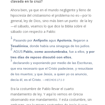
clavada en la cruz?
Ahora bien, ya que en el mundo negligente y lleno de
hipocresía del cristianismo el problema no es—por lo
general, ley de Dios, sino más bien un punto de la ley
—el sábado, veamos lo que dice la Biblia sobre el
sábado con respecto a Pablo:
1
Pasando por
Anfípolis
agus
Apolonia
, llegaron a
Tesalónica
, donde había una sinagoga de los judíos.
2
AGUS
Pablo, como acostumbraba
, fue a ellos,
y por
tres días de reposo discutió con ellos
,
3
declarando y exponiendo por medio de las Escrituras,
que era necesario que el Cristo padeciese, y resucitase
de los muertos; y que Jesús, a quien yo os anuncio,
decía él, es el Cristo.
—HECHOS 17:1-3
Era la costumbre de Pablo llevar el cuarto
mandamiento de ley. Y aquí lo vemos en Grecia
observando ese mandamiento. Y esta costumbre, sin
embargo, era la misma costumbre de Jesús (Lucas