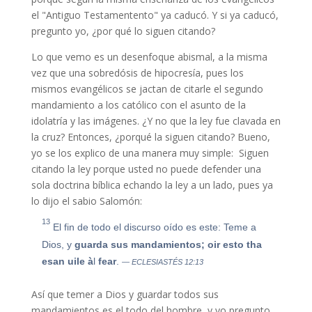
el "Antiguo Testamentento" ya caducó. Y si ya caducó,
pregunto yo, ¿por qué lo siguen citando?
Lo que vemo es un desenfoque abismal, a la misma
vez que una sobredósis de hipocresía, pues los
mismos evangélicos se jactan de citarle el segundo
mandamiento a los católico con el asunto de la
idolatría y las imágenes. ¿Y no que la ley fue clavada en
la cruz? Entonces, ¿porqué la siguen citando? Bueno,
yo se los explico de una manera muy simple: Siguen
citando la ley porque usted no puede defender una
sola doctrina bíblica echando la ley a un lado, pues ya
lo dijo el sabio Salomón:
13
El fin de todo el discurso oído es este: Teme a
Dios, y
guarda sus mandamientos;
oir
esto
tha
esan
uile
à
l
fear
.
— ECLESIASTÉS 12:13
Así que temer a Dios y guardar todos sus
mandamientos es el todo del hombre, y yo pregunto,