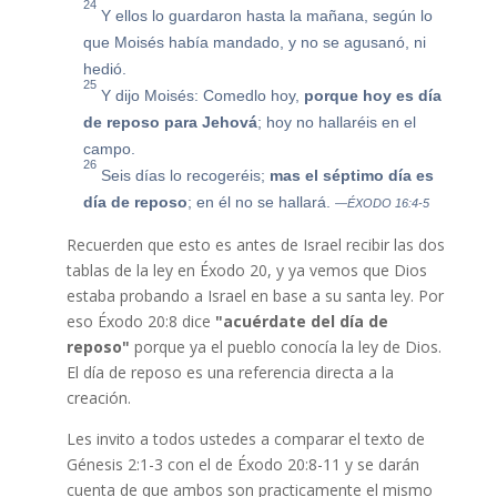
24
Y ellos lo guardaron hasta la mañana, según lo
que Moisés había mandado, y no se agusanó, ni
hedió.
25
Y dijo Moisés: Comedlo hoy,
porque hoy es día
de reposo para Jehová
; hoy no hallaréis en el
campo.
26
Seis días lo recogeréis;
mas el séptimo día es
día de reposo
; en él no se hallará.
—ÉXODO 16:4-5
Recuerden que esto es antes de Israel recibir las dos
tablas de la ley en Éxodo 20, y ya vemos que Dios
estaba probando a Israel en base a su santa ley. Por
eso Éxodo 20:8 dice
"acuérdate del día de
reposo"
porque ya el pueblo conocía la ley de Dios.
El día de reposo es una referencia directa a la
creación.
Les invito a todos ustedes a comparar el texto de
Génesis 2:1-3 con el de Éxodo 20:8-11 y se darán
cuenta de que ambos son practicamente el mismo