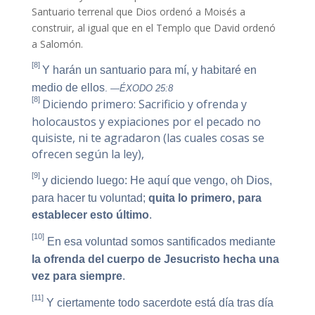
Santuario terrenal que Dios ordenó a Moisés a
construir, al igual que en el Templo que David ordenó
a Salomón.
[8]
Y harán un santuario para mí, y habitaré en
medio de ellos
.
—ÉXODO 25:8
[8]
Diciendo primero: Sacrificio y ofrenda y
holocaustos y expiaciones por el pecado no
quisiste, ni te agradaron (las cuales cosas se
ofrecen según la ley),
[9]
y diciendo luego: He aquí que vengo, oh Dios,
para hacer tu voluntad;
quita lo primero, para
establecer esto último
.
[10]
En esa voluntad somos santificados mediante
la ofrenda del cuerpo
de
Jesucristo hecha una
vez para siempre
.
[11]
Y ciertamente todo sacerdote está día tras día