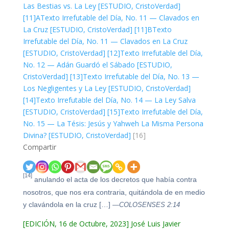
Las Bestias vs. La Ley [ESTUDIO, CristoVerdad]
[11]A
Texto Irrefutable del Día, No. 11 — Clavados en
La Cruz [ESTUDIO, CristoVerdad]
[11]B
Texto
Irrefutable del Día, No. 11 — Clavados en La Cruz
[ESTUDIO, CristoVerdad]
[12]
Texto Irrefutable del Día,
No. 12 — Adán Guardó el Sábado [ESTUDIO,
CristoVerdad]
[13]
Texto Irrefutable del Día, No. 13 —
Los Negligentes y La Ley [ESTUDIO, CristoVerdad]
[14]
Texto Irrefutable del Día, No. 14 — La Ley Salva
[ESTUDIO, CristoVerdad]
[15]
Texto Irrefutable del Día,
No. 15 — La Tésis: Jesús y Yahweh La Misma Persona
Divina? [ESTUDIO, CristoVerdad]
[16]
Compartir
[14]
anulando el acta de los decretos que había contra
nosotros, que nos era contraria, quitándola de en medio
y clavándola en la cruz […]
—COLOSENSES 2:14
[EDICIÓN, 16 de Octubre, 2023] José Luis Javier