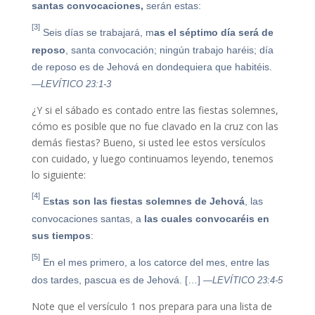
santas convocaciones,
serán estas:
[3]
Seis días se trabajará, m
as el séptimo día será de
reposo
, santa convocación; ningún trabajo haréis; día
de reposo es de Jehová en dondequiera que habitéis.
—LEVÍTICO 23:1-3
¿Y si el sábado es contado entre las fiestas solemnes,
cómo es posible que no fue clavado en la cruz con las
demás fiestas? Bueno, si usted lee estos versículos
con cuidado, y luego continuamos leyendo, tenemos
lo siguiente:
[4]
E
stas son las fiestas solemnes de Jehová
, las
convocaciones santas, a
las cuales convocaréis en
sus tiempos
:
[5]
En el mes primero, a los catorce del mes, entre las
dos tardes, pascua es de Jehová. […]
—LEVÍTICO 23:4-5
Note que el versículo 1 nos prepara para una lista de