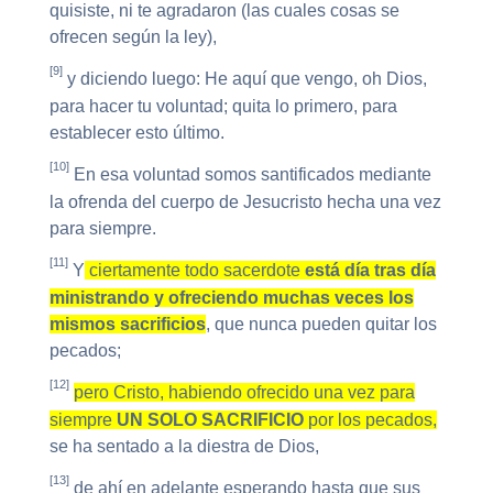
quisiste, ni te agradaron (las cuales cosas se
ofrecen según la ley),
[9]
y diciendo luego: He aquí que vengo, oh Dios,
para hacer tu voluntad; quita lo primero, para
establecer esto último.
[10]
En esa voluntad somos santificados mediante
la ofrenda del cuerpo de Jesucristo hecha una vez
para siempre.
[11]
Y
ciertamente todo sacerdote
está día tras día
ministrando y ofreciendo muchas veces los
mismos sacrificios
, que nunca pueden quitar los
pecados;
[12]
pero Cristo, habiendo ofrecido una vez para
siempre
UN SOLO SACRIFICIO
por los pecados,
se ha sentado a la diestra de Dios,
[13]
de ahí en adelante esperando hasta que sus