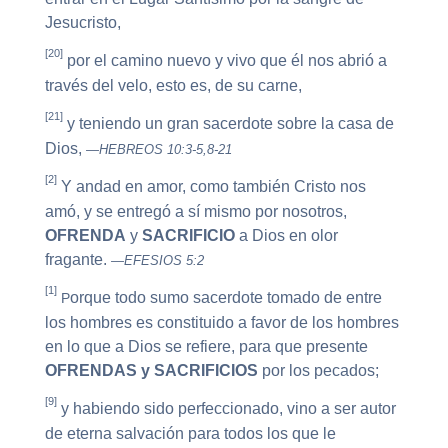
Jesucristo,
[20]
por el camino nuevo y vivo que él nos abrió a
través del velo, esto es, de su carne,
[21]
y teniendo un gran sacerdote sobre la casa de
Dios,
—HEBREOS 10:3-5,8-21
[2]
Y andad en amor, como también Cristo nos
amó, y se entregó a sí mismo por nosotros,
OFRENDA
y
SACRIFICIO
a Dios en olor
fragante.
—EFESIOS 5:2
[1]
orque todo sumo sacerdote tomado de entre
P
los hombres es constituido a favor de los hombres
en lo que a Dios se refiere, para que presente
OFRENDAS y SACRIFICIOS
por los pecados;
[9]
y habiendo sido perfeccionado, vino a ser autor
de eterna salvación para todos los que le