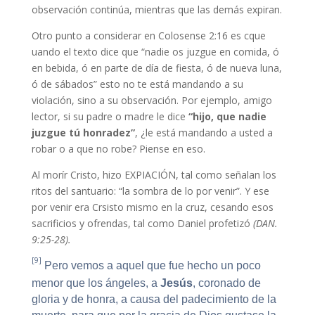
observación continúa, mientras que las demás expiran.
Otro punto a considerar en Colosense 2:16 es cque
uando el texto dice que “nadie os juzgue en comida, ó
en bebida, ó en parte de día de fiesta, ó de nueva luna,
ó de sábados” esto no te está mandando a su
violación, sino a su observación. Por ejemplo, amigo
lector, si su padre o madre le dice
“hijo, que nadie
juzgue tú honradez”
, ¿le está mandando a usted a
robar o a que no robe? Piense en eso.
Al morír Cristo, hizo EXPIACIÓN, tal como señalan los
ritos del santuario: “la sombra de lo por venir”. Y ese
por venir era Crsisto mismo en la cruz, cesando esos
sacrificios y ofrendas, tal como Daniel profetizó
(DAN.
9:25-28).
[9]
Pero vemos a aquel que fue hecho un poco
menor que los ángeles, a
Jesús
, coronado de
gloria y de honra, a causa del padecimiento de la