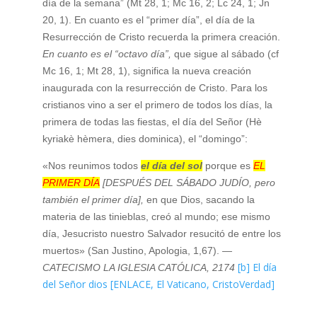
día de la semana” (Mt 28, 1; Mc 16, 2; Lc 24, 1; Jn
20, 1). En cuanto es el “primer día”, el día de la
Resurrección de Cristo recuerda la primera creación.
En cuanto es el “octavo día”,
que sigue al sábado (cf
Mc 16, 1; Mt 28, 1), significa la nueva creación
inaugurada con la resurrección de Cristo. Para los
cristianos vino a ser el primero de todos los días, la
primera de todas las fiestas, el día del Señor (Hè
kyriakè hèmera, dies dominica), el “domingo”:
«Nos reunimos todos
el día del sol
porque es
EL
PRIMER DÍA
[DESPUÉS DEL SÁBADO JUDÍO, pero
también el primer día],
en que Dios, sacando la
materia de las tinieblas, creó al mundo; ese mismo
día, Jesucristo nuestro Salvador resucitó de entre los
muertos» (San Justino, Apologia, 1,67).
—
[b] El día
CATECISMO LA IGLESIA CATÓLICA, 2174
del Señor dios [ENLACE, El Vaticano, CristoVerdad]