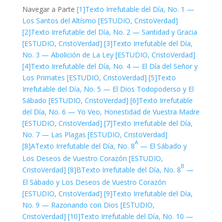
Navegar a Parte
[1]
Texto Irrefutable del Día, No. 1 —
Los Santos del Altísmo [ESTUDIO, CristoVerdad]
[2]
Texto Irrefutable del Día, No. 2 — Santidad y Gracia
[ESTUDIO, CristoVerdad]
[3]
Texto Irrefutable del Día,
No. 3 — Abolición de La Ley [ESTUDIO, CristoVerdad]
[4]
Texto Irrefutable del Día, No. 4 — El Día del Señor y
Los Primates [ESTUDIO, CristoVerdad]
[5]
Texto
Irrefutable del Día, No. 5 — El Dios Todopoderso y El
Sábado [ESTUDIO, CristoVerdad]
[6]
Texto Irrefutable
del Día, No. 6 — Yo Veo, Honestidad de Vuestra Madre
[ESTUDIO, CristoVerdad]
[7]
Texto Irrefutable del Día,
No. 7 — Las Plagas [ESTUDIO, CristoVerdad]
A
[8]A
Texto Irrefutable del Día, No. 8
— El Sábado y
Los Deseos de Vuestro Corazón [ESTUDIO,
B
CristoVerdad]
[8]B
Texto Irrefutable del Día, No. 8
—
El Sábado y Los Deseos de Vuestro Corazón
[ESTUDIO, CristoVerdad]
[9]
Texto Irrefutable del Día,
No. 9 — Razonando con Dios [ESTUDIO,
CristoVerdad]
[10]
Texto Irrefutable del Día, No. 10 —