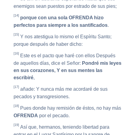
enemigos sean puestos por estrado de sus pies;
[14]
porque con una sola OFRENDA hizo
perfectos para siempre a los santificados
.
[15]
Y nos atestigua lo mismo el Espíritu Santo;
porque después de haber dicho:
[16]
Este es el pacto que haré con ellos Después
de aquellos días, dice el Señor:
Pondré mis leyes
en sus corazones, Y en sus mentes las
escribiré
,
[17]
añade: Y nunca más me acordaré de sus
pecados y transgresiones.
[18]
Pues donde hay remisión de éstos, no hay más
OFRENDA
por el pecado.
[19]
Así que, hermanos, teniendo libertad para
entrar en el Lugar Santísimo por la sangre de