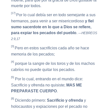
muerte, para que por la gracia de Dios gustase la
muerte por todos.
[17]
Por lo cual debía ser en todo semejante a sus
hermanos, para venir a ser misericordioso
y fiel
sumo sacerdote en lo que a Dios se refiere,
para expiar los pecados del pueblo
.
—HEBREOS
2:9,17
[3]
Pero en estos sacrificios cada año se hace
memoria de los pecados;
[4]
porque la sangre de los toros y de los machos
cabríos no puede quitar los pecados.
[5]
Por lo cual, entrando en el mundo dice:
Sacrificio y ofrenda no quisiste;
MAS ME
PREPARASTE CUERPO
.
[8]
Diciendo primero:
Sacrificio y ofrenda
y
holocaustos y expiaciones por el pecado no