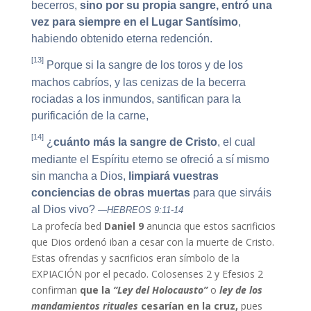
becerros,
sino por su propia sangre, entró una
vez para siempre en el Lugar Santísimo
,
habiendo obtenido eterna redención.
[13]
Porque si la sangre de los toros y de los
machos cabríos, y las cenizas de la becerra
rociadas a los inmundos, santifican para la
purificación de la carne,
[14]
¿
cuánto más la sangre de Cristo
, el cual
mediante el Espíritu eterno se ofreció a sí mismo
sin mancha a Dios,
limpiará vuestras
conciencias de obras muertas
para que sirváis
al Dios vivo?
—HEBREOS 9:11-14
La profecía bed
Daniel 9
anuncia que estos sacrificios
que Dios ordenó iban a cesar con la muerte de Cristo.
Estas ofrendas y sacrificios eran símbolo de la
EXPIACIÓN por el pecado. Colosenses 2 y Efesios 2
confirman
que la
“Ley del Holocausto”
o
ley de los
mandamientos rituales
cesarían en la cruz,
pues