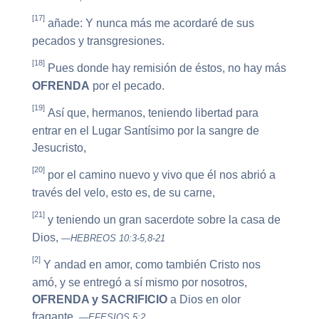
[17]
añade: Y nunca más me acordaré de sus
pecados y transgresiones.
[18]
Pues donde hay remisión de éstos, no hay más
OFRENDA
por el pecado.
[19]
Así que, hermanos, teniendo libertad para
entrar en el Lugar Santísimo por la sangre de
Jesucristo,
[20]
por el camino nuevo y vivo que él nos abrió a
través del velo, esto es, de su carne,
[21]
y teniendo un gran sacerdote sobre la casa de
Dios,
—HEBREOS 10:3-5,8-21
[2]
Y andad en amor, como también Cristo nos
amó, y se entregó a sí mismo por nosotros,
OFRENDA y SACRIFICIO
a Dios en olor
fragante.
—EFESIOS 5:2