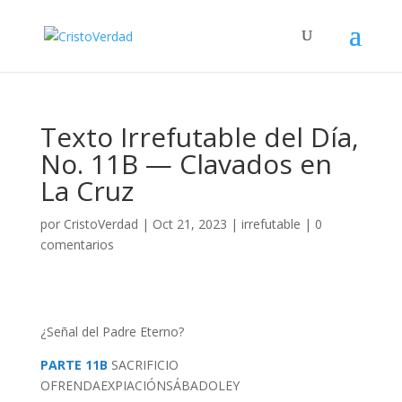
Texto Irrefutable del Día,
No. 11B — Clavados en
La Cruz
por
CristoVerdad
|
Oct 21, 2023
|
irrefutable
|
0
comentarios
¿Señal del Padre Eterno?
PARTE 11B
SACRIFICIO
OFRENDA
EXPIACIÓN
SÁBADO
LEY