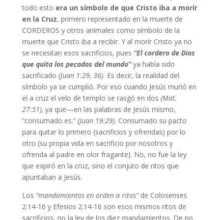
todo esto
era un símbolo de que Cristo iba a morír
en la Cruz
, primero representado en la muerte de
CORDEROS y otros animales como símbolo de la
muerte que Cristo iba a recibir. Y al morír Cristo ya no
se necesitan esos sacrificios, pues
“El cordero de Dios
que quita los pecados del mundo”
ya había sido
sacrificado
(Juan 1:29, 36).
Es decir, la realidad del
símbolo ya se cumplió. Por eso cuando Jesús murió en
el a cruz el velo de templo se rasgó en dos
(Mat.
27:51),
ya que—en las palabras de Jesús mismo,
“consumado es.”
(Juan 19:29)
. Consumado su pacto
para quitar lo primero (sacrificios y ofrendas) por lo
otro (su propia vida en sacrificio por nosotros y
ofrenda al padre en olor fragante). No, no fue la ley
que expiró en la cruz, sino el conjuto de ritos que
apuntaban a Jesús.
Los
“mandamientos en orden a ritos”
de Colosenses
2:14-16 y Efesios 2:14-16 son esos mismos ritos de
sacrificios, no la ley de los diez mandamientos. De no