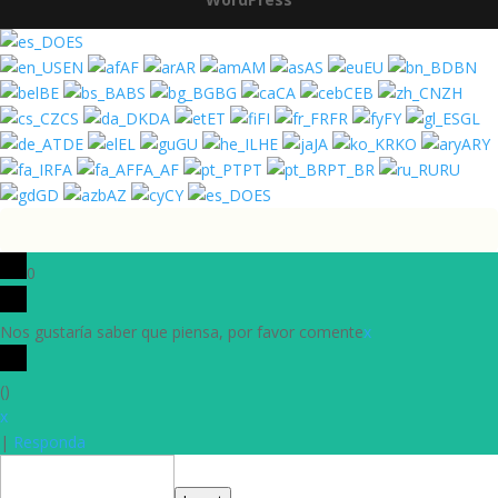
ES
EN
AF
AR
AM
AS
EU
BN
BE
BS
BG
CA
CEB
ZH
CS
DA
ET
FI
FR
FY
GL
DE
EL
GU
HE
JA
KO
ARY
FA
FA_AF
PT
PT_BR
RU
GD
AZ
CY
ES
0
Nos gustaría saber que piensa, por favor comente
x
(
)
x
|
Responda