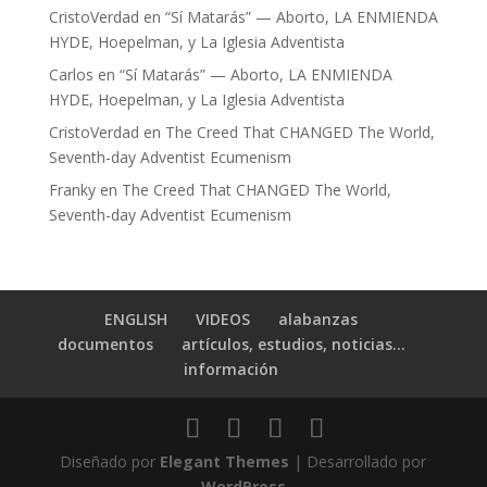
CristoVerdad
en
“Sí Matarás” — Aborto, LA ENMIENDA
HYDE, Hoepelman, y La Iglesia Adventista
Carlos
en
“Sí Matarás” — Aborto, LA ENMIENDA
HYDE, Hoepelman, y La Iglesia Adventista
CristoVerdad
en
The Creed That CHANGED The World,
Seventh-day Adventist Ecumenism
Franky
en
The Creed That CHANGED The World,
Seventh-day Adventist Ecumenism
ENGLISH
VIDEOS
alabanzas
documentos
artículos, estudios, noticias…
información
Diseñado por
Elegant Themes
| Desarrollado por
WordPress