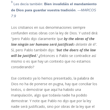
9
Les decía también:
Bien invalidáis el mandamiento
de Dios para guardar vuestra tradición
.
—MARCOS
7:9
Los cristianos en sus denominaciones siempre
confunden estas obras con la ley de Dios. Y usted dirá:
"pero Pablo dijo claramente
’que
by
the
obras
of
the
law
ningún ser humano será justificad
o delante de él'.
Sí, pero Pablo también dijo:
'
but the doers of the law
will be justified.
' ¿
Entonces o Pablo se contradice así
mismo o es que hay un contexto que no estamos
considerando?
Ese contexto ya lo hemos presentado, la palabra de
Dios no ha de ponerse en pugna, hay que conciliar los
textos, o demostrar que aquí ha habido una
manipulación, algo que todavía nadie ha podido
demostrar. Y note que Pablo no dijo que por la ley
nadie será justificado, sino por obras de la ley que el