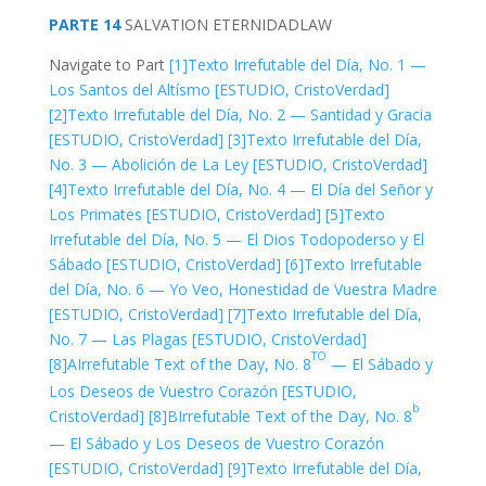
PARTE 14
SALVATION
ETERNIDAD
LAW
Navigate to Part
[1]
Texto Irrefutable del Día, No. 1 —
Los Santos del Altísmo [ESTUDIO, CristoVerdad]
[2]
Texto Irrefutable del Día, No. 2 — Santidad y Gracia
[ESTUDIO, CristoVerdad]
[3]
Texto Irrefutable del Día,
No. 3 — Abolición de La Ley [ESTUDIO, CristoVerdad]
[4]
Texto Irrefutable del Día, No. 4 — El Día del Señor y
Los Primates [ESTUDIO, CristoVerdad]
[5]
Texto
Irrefutable del Día, No. 5 — El Dios Todopoderso y El
Sábado [ESTUDIO, CristoVerdad]
[6]
Texto Irrefutable
del Día, No. 6 — Yo Veo, Honestidad de Vuestra Madre
[ESTUDIO, CristoVerdad]
[7]
Texto Irrefutable del Día,
No. 7 — Las Plagas [ESTUDIO, CristoVerdad]
TO
[8]A
Irrefutable Text of the Day, No. 8
— El Sábado y
Los Deseos de Vuestro Corazón [ESTUDIO,
b
CristoVerdad]
[8]B
Irrefutable Text of the Day, No. 8
— El Sábado y Los Deseos de Vuestro Corazón
[ESTUDIO, CristoVerdad]
[9]
Texto Irrefutable del Día,