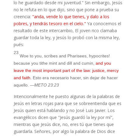
lo he guardado desde mi juventud
." Sin embargo, Jesús
no le refuta en lo que dijo, sino que pone a prueba su
creencia:
"
anda, vende lo que tienes, y dalo a los
pobres, y tendrás tesoro en el cielo."
Ya conocemos el
resultado de este intercambio, El joven rico clamaba
guardar toda la ley, y Jesús lo probó con la misma ley,
pués:
23
Woe to you, scribes and Pharisees, hypocrites!
because you tithe mint and dill and cumin,
and you
leave the most important part of the law: justice, mercy
and faith.
Esto era necesario hacer, sin dejar de hacer
aquello.
—METO 23:23
Intencionalmente he puesto algunas de la palabras de
Jesús en letras rojas para que se sobreentienda que es
Jesús quien está hablando y no José Luis Javier. Los
evangélicos dicen que "Jesús guardó la ley por mí",
mientras que Jesús dice, no, eres tú que tienes que
guardarla. Señores, por algo la palabra de Dios dice