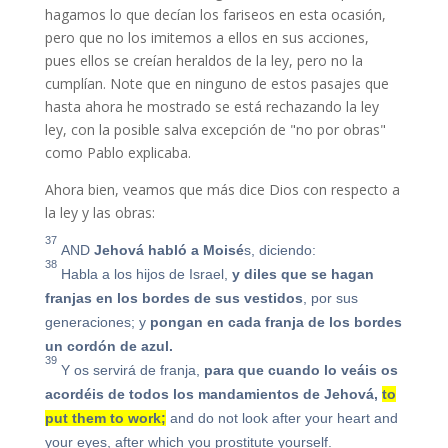
hagamos lo que decían los fariseos en esta ocasión,
pero que no los imitemos a ellos en sus acciones,
pues ellos se creían heraldos de la ley, pero no la
cumplían. Note que en ninguno de estos pasajes que
hasta ahora he mostrado se está rechazando la ley
ley, con la posible salva excepción de "no por obras"
como Pablo explicaba.
Ahora bien, veamos que más dice Dios con respecto a
la ley y las obras:
37
AND
Jehová habló a Moisé
s, diciendo:
38
Habla a los hijos de Israel,
y diles que se hagan
franjas en los bordes de sus vestidos
, por sus
generaciones; y
pongan en cada franja de los bordes
un cordón de azul.
39
Y os servirá de franja,
para que cuando lo veáis os
acordéis de todos los mandamientos de Jehová,
to
put them to work;
and do not look after your heart and
your eyes, after which you prostitute yourself.