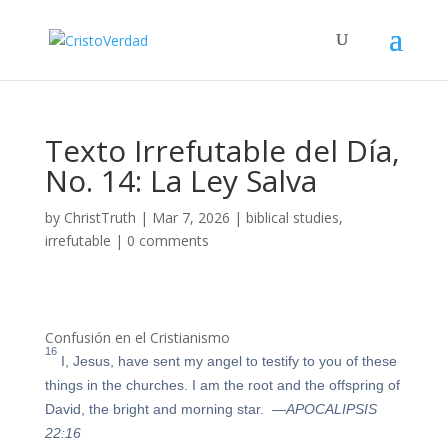
Texto Irrefutable del Día,
No. 14: La Ley Salva
by
ChristTruth
|
Mar 7, 2026
|
biblical studies
,
irrefutable
|
0 comments
Confusión en el Cristianismo
16
I, Jesus, have sent my angel to testify to you of these
things in the churches. I am the root and the offspring of
David, the bright and morning star.
—APOCALIPSIS
22:16