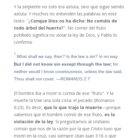
Y la serpiente no solo era astuta, sino que sigue siendo
astuta. Y muchos no entienden las palabras en este
texto: "¿
Conque Dios os ha dicho: No comáis de
todo árbol del huerto?
". No comer del fruto
pohíbido significa no violar la ley de Dios, y Pablo lo
confirma:
7
What shall we say, then? Is the law a sin? In no way.
But I did not know sin except through the law;
for
neither would I know covetousness, unless the law said,
Thou shalt not covet.
—ROMANOS 2:7
El hombre iba a morir si comía de ese "fruto". Y la
muerte la trae una sola cosa: el pecado (Romanos
6:23). Es decir,
que lo que trajo la muerte
—porque
sabemos que el hombre comió de ese fruto,
es la
violación de la ley
. Si preguntamos al cristiano
común que nos de la razón por la que Cristo tuvo que
moriri en la cruz, casi siempre citan Juan 3:16 o que