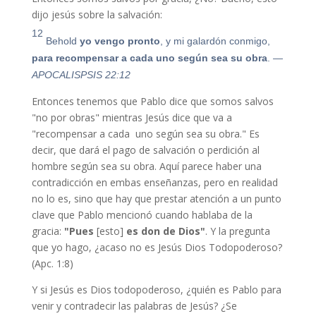
dijo jesús sobre la salvación:
12
Behold
yo vengo p
ron
to
, y mi galardón conmigo,
para recompensar a cada uno según sea su obra
.
—
APOCALISPSIS 22:12
Entonces tenemos que Pablo dice que somos salvos
"no por obras" mientras Jesús dice que va a
"recompensar a cada uno según sea su obra." Es
decir, que dará el pago de salvación o perdición al
hombre según sea su obra. Aquí parece haber una
contradicción en embas enseñanzas, pero en realidad
no lo es, sino que hay que prestar atención a un punto
clave que Pablo mencionó cuando hablaba de la
gracia:
"Pues
[esto]
es don de Dios"
. Y la pregunta
que yo hago, ¿acaso no es Jesús Dios Todopoderoso?
(Apc. 1:8)
Y si Jesús es Dios todopoderoso, ¿quién es Pablo para
venir y contradecir las palabras de Jesús? ¿Se