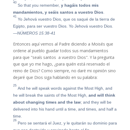
40
So that you remember,
y hagáis todos mis
mandamientos, y seáis santos a vuestro Dios
.
41
Yo Jehová vuestro Dios, que os saqué de la tierra de
Egipto, para ser vuestro Dios. Yo Jehová vuestro Dios.
—NÚMEROS 15:38-41
Entonces aquí vemos al Padre diciendo a Moisés que
ordene al pueblo guadar todos sus mandamientos
para que "seaís santos a vuestro Dios". Y la pregunta
que que yo me hago, ¿para quién está reservado el
reino de Dios? Como siempre, no daré mi opinión sino
dejaré que Dios siga hablando en su palabra:
25
And he will speak words against the Most High, and
he will break the saints of the Most High,
and will think
about changing times and the law
; and they will be
delivered into his hand until a time, and times, and half a
time.
26
Pero se sentará el Juez, y le quitarán su dominio para
que sea destruido y arruinado hasta el fin,