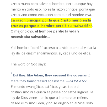
Cristo murió para salvar al hombre. Pero aunque hay
mérito en todo eso, no es la razón principal por la que
Cristo vino como expiación para que el hombre viva.
La razón principal por la que Cristo murió en la
cruz es porque el hombre perdió su "salvación"
.
O mejor dicho,
el hombre perdió la vida y
necesitaba salvación…
Y el hombre "perdió" acceso a la vida eterna al violar la
ley de los diez mandamientos, sí, cada uno de ellos.
The word of God says:
7
But they,
like Adam, they crossed the covenant;
there they transgressed against me.
—HOSEA 6:7
El mundo evangélico, católico, y casi todo el
cristianismo ni siquiera se pasea por estos lugares, la
ley de Dios viene—en lo que al hombre se refiere,
desde el mismo Edén, y no se originó en el Sinaí solo