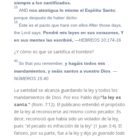
siempre a los santificados.
15
AND
nos atestigua lo mismo el Espíritu Santo
;
porque después de haber dicho:
16
Este es el pacto que haré con ellos
After those days,
the Lord says:
Pondré mis leyes en sus corazones, Y
en sus mentes las escribiré,
—HEBREOS 10:174-16
¿Y cómo es que se santifica el hombre?
40
So that you remember,
y hagáis todos mis
mandamientos, y seáis santos a vuestro Dios
.
—
NÚMEROS 15:40
La santidad se alcanza guardando la ley y todos los
mandamientos de Dios. Por eso Pablo dijo
"la ley es
santa."
(Rom. 7:12). El publicano entendió el propósito
de la ley al reconocerse así mismo como pecador. Es
decir, reconoció que había sido un violador de la ley,
pues "el pecado es infracción de la ley" (1 Juan 3:4). El
fariseo, por su parte, fue a la ley y dijo
yo guarado todo