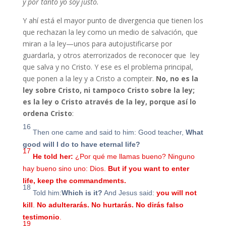
y por tanto yo soy justo.
Y ahí está el mayor punto de divergencia que tienen los
que rechazan la ley como un medio de salvación, que
miran a la ley—unos para autojustificarse por
guardarla, y otros aterrorizados de reconocer que ley
que salva y no Cristo. Y ese es el problema principal,
que ponen a la ley y a Cristo a compteir.
No, no es la
ley sobre Cristo, ni tampoco Cristo sobre la ley;
es la ley o Cristo através de la ley, porque así lo
ordena Cristo
:
16
Then one came and said to him: Good teacher,
What
good will I do to have eternal life?
17
He told her:
¿Por qué me llamas bueno? Ninguno
hay bueno sino uno: Dios.
But if you want to enter
life, keep the commandments.
18
Told him:
Which is it?
And Jesus said:
you will not
kill
.
No adulterarás. No hurtarás. No dirás falso
testimonio
.
19