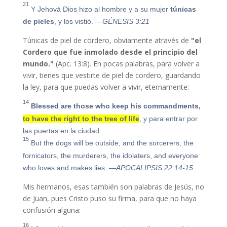
21
Y Jehová Dios hizo al hombre y a su mujer
túnicas
de pieles
, y los vistió.
—GÉNESIS 3:21
Túnicas de piel de cordero, obviamente através de
"
el
Cordero que fue inmolado desde el principio del
mundo."
(Apc. 13:8). En pocas palabras, para volver a
vivir, tienes que vestirte de piel de cordero, guardando
la ley, para que puedas volver a vivir, eternamente:
14
Blessed are those who keep his commandments,
to have the right to the tree of life
, y para entrar por
las puertas en la ciudad.
15
But the dogs will be outside, and the sorcerers, the
fornicators, the murderers, the idolaters, and everyone
who loves and makes lies.
—APOCALIPSIS 22:14-15
Mis hermanos, esas también son palabras de Jesús, no
de Juan, pues Cristo puso su firma, para que no haya
confusión alguna:
16