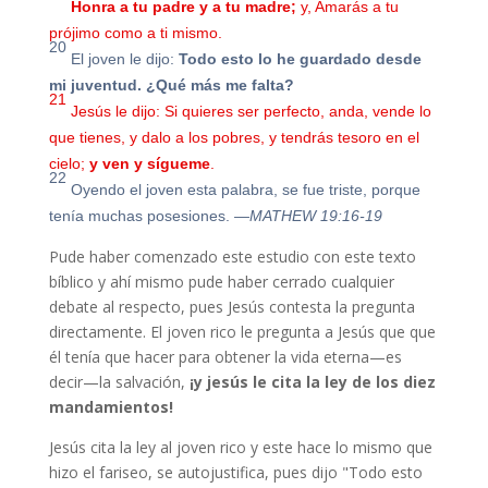
Honra a tu padre
y a tu madre;
y, Amarás a tu
prójimo como a ti mismo.
20
El joven le dijo:
Todo esto lo he guardado desde
mi juventud. ¿Qué más me falta?
21
Jesús le dijo: Si quieres ser perfecto, anda, vende lo
que tienes, y dalo a los pobres, y tendrás tesoro en el
cielo;
y ven y sígueme
.
22
Oyendo el joven esta palabra, se fue triste, porque
tenía muchas posesiones.
—MATHEW 19:16-19
Pude haber comenzado este estudio con este texto
bíblico y ahí mismo pude haber cerrado cualquier
debate al respecto, pues Jesús contesta la pregunta
directamente. El joven rico le pregunta a Jesús que que
él tenía que hacer para obtener la vida eterna—es
decir—la salvación,
¡y jesús le cita la ley de los diez
mandamientos!
Jesús cita la ley al joven rico y este hace lo mismo que
hizo el fariseo, se autojustifica, pues dijo "
Todo esto