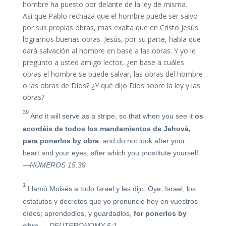
hombre ha puesto por delante de la ley de misma.
Así que Pablo rechaza que el hombre puede ser salvo
por sus propias obras, mas exalta que en Cristo Jesús
logramos buenas obras. Jesús, por su parte, habla que
dará salvación al hombre en base a las obras. Y yo le
pregunto a usted amigo lector, ¿en base a cuáles
obras el hombre se puede salvar, las obras del hombre
o las obras de Dios? ¿Y qué dijo Dios sobre la ley y las
obras?
39
And it will serve as a stripe, so that when you see it
os
acordéis de todos los mandamientos de Jehová,
para
ponerlos
by
obra
; and do not look after your
heart and your eyes, after which you prostitute yourself.
—NÚMEROS 15:39
1
Llamó Moisés a todo Israel y les dijo: Oye, Israel, los
estatutos y decretos que yo pronuncio hoy en vuestros
oídos; aprendedlos, y guardadlos,
for
ponerlos
by
obra
.
—DEUTERONOMY 5:1