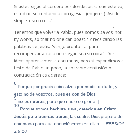
Si usted sigue al cordero por dondequiera que este va,
usted no se contamina con iglesias (mujeres). Así de
simple. escrito está.
"
Tenemos que volver a Pablo, pues somos salvos
not
by works, so that no one can boast.
" Y recalcando las
palabras de Jesús: "vengo pronto […] para
recompenzar a cada uno según sea su obra". Dos
ideas aparentemente contrarias, pero si expandimos el
texto de Pablo un poco, la aparente confusión o
contradicción es aclarada:
8
Porque por gracia sois salvos por medio de la fe; y
esto no de vosotros, pues es don de Dios;
9
n
o por obras
, para que nadie se gloríe.
|
10
Porque somos hechura suya,
creados en Cristo
Jesús para buenas obras
, las cuales Dios preparó de
antemano para que anduviésemos en ellas.
—EFESIOS
2:8-10