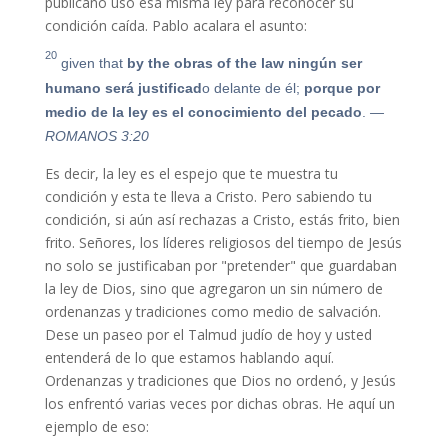
publicano usó esa misma ley para reconocer su
condición caída. Pablo acalara el asunto:
20
given that
by
the
obras
of
the
law
ningún ser
humano será justificad
o delante de él;
porque por
medio de la ley es el conocimiento del pecado
.
—
ROMANOS 3:20
Es decir, la ley es el espejo que te muestra tu
condición y esta te lleva a Cristo. Pero sabiendo tu
condición, si aún así rechazas a Cristo, estás frito, bien
frito. Señores, los líderes religiosos del tiempo de Jesús
no solo se justificaban por "pretender" que guardaban
la ley de Dios, sino que agregaron un sin número de
ordenanzas y tradiciones como medio de salvación.
Dese un paseo por el Talmud judío de hoy y usted
entenderá de lo que estamos hablando aquí.
Ordenanzas y tradiciones que Dios no ordenó, y Jesús
los enfrentó varias veces por dichas obras. He aquí un
ejemplo de eso: