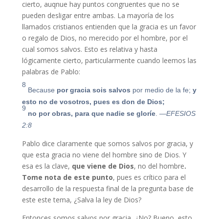
cierto, auqnue hay puntos congruentes que no se
pueden desligar entre ambas. La mayoría de los
llamados cristianos entienden que la gracia es un favor
o regalo de Dios, no merecido por el hombre, por el
cual somos salvos. Esto es relativa y hasta
lógicamente cierto, particularmente cuando leemos las
palabras de Pablo:
8
Because
por gracia sois salvos
por medio de la fe;
y
esto no de vosotros, pues es don de Dios;
9
no por obras, para que nadie se gloríe
.
—EFESIOS
2:8
Pablo dice claramente que somos salvos por gracia, y
que esta gracia no viene del hombre sino de Dios. Y
esa es la clave,
que viene de Dios
, no del hombre
.
Tome nota de este punto
, pues es crítico para el
desarrollo de la respuesta final de la pregunta base de
este este tema, ¿Salva la ley de Dios?
Entonces somos salvos por gracia, ¿No? Bueno, esto