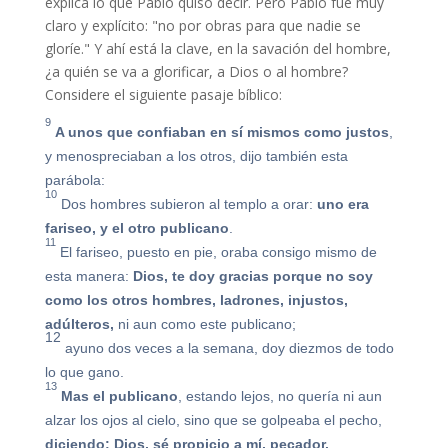
explica lo que Pablo quiso decir. Pero Pablo fue muy
claro y explícito: "no por obras para que nadie se
gloríe." Y ahí está la clave, en la savación del hombre,
¿a quién se va a glorificar, a Dios o al hombre?
Considere el siguiente pasaje bíblico:
9
A unos que confiaban en sí mismos como justos
,
y menospreciaban a los otros, dijo también esta
parábola:
10
Dos hombres subieron al templo a orar:
uno era
fariseo, y el otro publicano
.
11
El fariseo, puesto en pie, oraba consigo mismo de
esta manera:
Dios, te doy gracias porque no soy
como los otros hombres, ladrones, injustos,
adúlteros,
ni aun como este publicano;
12
ayuno dos veces a la semana, doy diezmos de todo
lo que gano.
13
Mas el publicano
, estando lejos, no quería ni aun
alzar los ojos al cielo, sino que se golpeaba el pecho,
diciendo: Dios, sé propicio a mí, pecador.