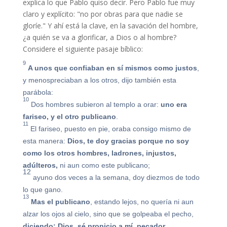
explica lo que Pablo quiso decir. Pero Pablo fue muy
claro y explícito: "no por obras para que nadie se
gloríe." Y ahí está la clave, en la savación del hombre,
¿a quién se va a glorificar, a Dios o al hombre?
Considere el siguiente pasaje bíblico:
9
A unos que confiaban en sí mismos como justos
,
y menospreciaban a los otros, dijo también esta
parábola:
10
Dos hombres subieron al templo a orar:
uno era
fariseo, y el otro publicano
.
11
El fariseo, puesto en pie, oraba consigo mismo de
esta manera:
Dios, te doy gracias porque no soy
como los otros hombres, ladrones, injustos,
adúlteros,
ni aun como este publicano;
12
ayuno dos veces a la semana, doy diezmos de todo
lo que gano.
13
Mas el publicano
, estando lejos, no quería ni aun
alzar los ojos al cielo, sino que se golpeaba el pecho,
diciendo: Dios, sé propicio a mí, pecador.