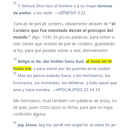
21
Y Jehová Dios hizo al hombre y a su mujer
túnicas
de pieles
, y los vistió.
—GÉNESIS 3:21
Túnicas de piel de cordero, obviamente através de
"
el
Cordero que fue inmolado desde el principio del
mundo."
(Apc. 13:8). En pocas palabras, para volver a
vivir, tienes que vestirte de piel de cordero, guardando
la ley, para que puedas volver a vivir, eternamente:
14
Salige er de, der holder hans bud,
at have ret til
livets træ
, y para entrar por las puertas en la ciudad.
15
Mas los perros estarán fuera, y los hechiceros, los
fornicarios, los homicidas, los idólatras, y todo aquel que
ama y hace mentira.
—APOCALIPSIS 22:14-15
Mis hermanos, esas también son palabras de Jesús, no
de Juan, pues Cristo puso su firma, para que no haya
confusión alguna:
16
jeg Jesus
Jeg har sendt min engel for at vidne for jer