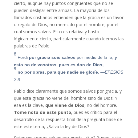
cierto, auqnue hay puntos congruentes que no se
pueden desligar entre ambas. La mayoría de los
llamados cristianos entienden que la gracia es un favor
o regalo de Dios, no merecido por el hombre, por el
cual somos salvos. Esto es relativa y hasta
lógicamente cierto, particularmente cuando leemos las
palabras de Pablo:
8
Fordi
por gracia sois salvos
por medio de la fe;
y
esto no de vosotros, pues es don de Dios;
9
no por obras, para que nadie se gloríe
.
—EFESIOS
2:8
Pablo dice claramente que somos salvos por gracia, y
que esta gracia no viene del hombre sino de Dios. Y
esa es la clave,
que viene de Dios
, no del hombre
.
Tome nota de este punto
, pues es crítico para el
desarrollo de la respuesta final de la pregunta base de
este este tema, ¿Salva la ley de Dios?
Entonces somos salvos por gracia, ¿No? Bueno, esto