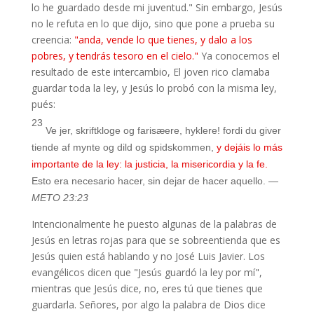
lo he guardado desde mi juventud
." Sin embargo, Jesús
no le refuta en lo que dijo, sino que pone a prueba su
creencia:
"
anda, vende lo que tienes, y dalo a los
pobres, y tendrás tesoro en el cielo."
Ya conocemos el
resultado de este intercambio, El joven rico clamaba
guardar toda la ley, y Jesús lo probó con la misma ley,
pués:
23
Ve jer, skriftkloge og farisæere, hyklere! fordi du giver
tiende af mynte og dild og spidskommen,
y dejáis lo más
importante de la ley: la justicia, la misericordia y la fe.
Esto era necesario hacer, sin dejar de hacer aquello.
—
METO 23:23
Intencionalmente he puesto algunas de la palabras de
Jesús en letras rojas para que se sobreentienda que es
Jesús quien está hablando y no José Luis Javier. Los
evangélicos dicen que "Jesús guardó la ley por mí",
mientras que Jesús dice, no, eres tú que tienes que
guardarla. Señores, por algo la palabra de Dios dice