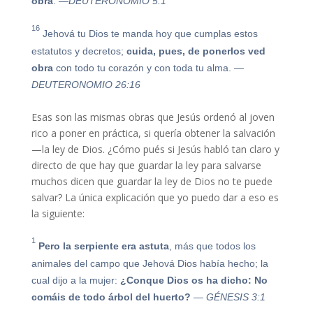
obra
.
—DEUTERONOMIO 5:1
16
Jehová tu Dios te manda hoy que cumplas estos
estatutos y decretos;
cuida, pues, de
ponerlos
ved
obra
con todo tu corazón y con toda tu alma.
—
DEUTERONOMIO 26:16
Esas son las mismas obras que Jesús ordenó al joven
rico a poner en práctica, si quería obtener la salvación
—la ley de Dios. ¿Cómo pués si Jesús habló tan claro y
directo de que hay que guardar la ley para salvarse
muchos dicen que guardar la ley de Dios no te puede
salvar? La única explicación que yo puedo dar a eso es
la siguiente:
1
Pero la serpiente era astuta
, más que todos los
animales del campo que Jehová Dios había hecho; la
cual dijo a la mujer:
¿Conque Dios os ha dicho: No
comáis de todo árbol del huerto?
— GÉNESIS 3:1