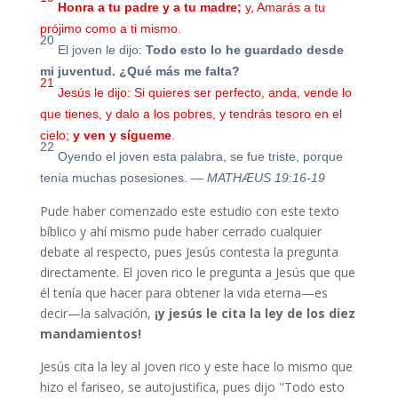
Honra a tu padre
y a tu madre;
y, Amarás a tu
prójimo como a ti mismo.
20
El joven le dijo:
Todo esto lo he guardado desde
mi juventud. ¿Qué más me falta?
21
Jesús le dijo: Si quieres ser perfecto, anda, vende lo
que tienes, y dalo a los pobres, y tendrás tesoro en el
cielo;
y ven y sígueme
.
22
Oyendo el joven esta palabra, se fue triste, porque
tenía muchas posesiones.
— MATHÆUS 19:16-19
Pude haber comenzado este estudio con este texto
bíblico y ahí mismo pude haber cerrado cualquier
debate al respecto, pues Jesús contesta la pregunta
directamente. El joven rico le pregunta a Jesús que que
él tenía que hacer para obtener la vida eterna—es
decir—la salvación,
¡y jesús le cita la ley de los diez
mandamientos!
Jesús cita la ley al joven rico y este hace lo mismo que
hizo el fariseo, se autojustifica, pues dijo "
Todo esto