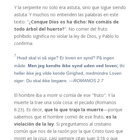
Y la serpiente no solo era astuta, sino que sigue siendo
astuta. Y muchos no entienden las palabras en este
texto: "¿
Conque Dios os ha dicho: No comáis de
todo árbol del huerto?
". No comer del fruto
pohíbido significa no violar la ley de Dios, y Pablo lo
confirma:
7
Hvad skal vi så sige? Er loven en synd? På ingen
måde.
Men jeg kendte ikke synd uden ved loven;
thi
heller ikke jeg vilde kende Girighed, medmindre Loven
siger: Du skal ikke begære.
—ROMANOS 2:7
El hombre iba a morir si comía de ese "fruto". Y la
muerte la trae una sola cosa: el pecado (Romanos
6:23). Es decir,
que lo que trajo la muerte
—porque
sabemos que el hombre comió de ese fruto,
es la
violación de la ley
. Si preguntamos al cristiano
común que nos de la razón por la que Cristo tuvo que
moriri en la cruz, casi siempre citan Juan 3:16 o que