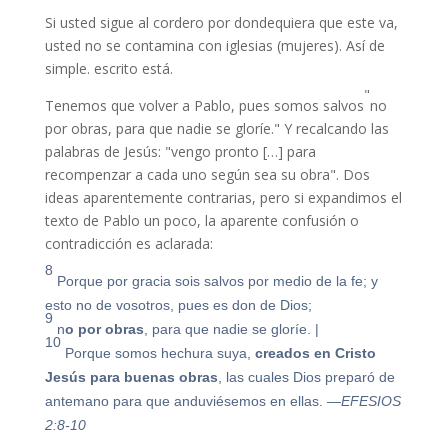
Si usted sigue al cordero por dondequiera que este va,
usted no se contamina con iglesias (mujeres). Así de
simple. escrito está.
"
Tenemos que volver a Pablo, pues somos salvos
no
por obras, para que nadie se gloríe.
" Y recalcando las
palabras de Jesús: "vengo pronto […] para
recompenzar a cada uno según sea su obra". Dos
ideas aparentemente contrarias, pero si expandimos el
texto de Pablo un poco, la aparente confusión o
contradicción es aclarada:
8
Porque por gracia sois salvos por medio de la fe; y
esto no de vosotros, pues es don de Dios;
9
n
o por obras
, para que nadie se gloríe.
|
10
Porque somos hechura suya,
creados en Cristo
Jesús para buenas obras
, las cuales Dios preparó de
antemano para que anduviésemos en ellas.
—EFESIOS
2:8-10