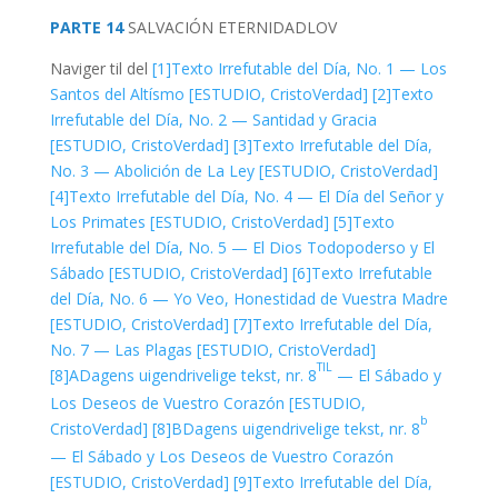
PARTE 14
SALVACIÓN
ETERNIDAD
LOV
Naviger til del
[1]
Texto Irrefutable del Día, No. 1 — Los
Santos del Altísmo [ESTUDIO, CristoVerdad]
[2]
Texto
Irrefutable del Día, No. 2 — Santidad y Gracia
[ESTUDIO, CristoVerdad]
[3]
Texto Irrefutable del Día,
No. 3 — Abolición de La Ley [ESTUDIO, CristoVerdad]
[4]
Texto Irrefutable del Día, No. 4 — El Día del Señor y
Los Primates [ESTUDIO, CristoVerdad]
[5]
Texto
Irrefutable del Día, No. 5 — El Dios Todopoderso y El
Sábado [ESTUDIO, CristoVerdad]
[6]
Texto Irrefutable
del Día, No. 6 — Yo Veo, Honestidad de Vuestra Madre
[ESTUDIO, CristoVerdad]
[7]
Texto Irrefutable del Día,
No. 7 — Las Plagas [ESTUDIO, CristoVerdad]
TIL
[8]A
Dagens uigendrivelige tekst, nr. 8
— El Sábado y
Los Deseos de Vuestro Corazón [ESTUDIO,
b
CristoVerdad]
[8]B
Dagens uigendrivelige tekst, nr. 8
— El Sábado y Los Deseos de Vuestro Corazón
[ESTUDIO, CristoVerdad]
[9]
Texto Irrefutable del Día,