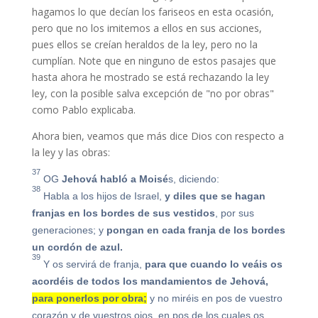
hagamos lo que decían los fariseos en esta ocasión,
pero que no los imitemos a ellos en sus acciones,
pues ellos se creían heraldos de la ley, pero no la
cumplían. Note que en ninguno de estos pasajes que
hasta ahora he mostrado se está rechazando la ley
ley, con la posible salva excepción de "no por obras"
como Pablo explicaba.
Ahora bien, veamos que más dice Dios con respecto a
la ley y las obras:
37
OG
Jehová habló a Moisé
s, diciendo:
38
Habla a los hijos de Israel,
y diles que se hagan
franjas en los bordes de sus vestidos
, por sus
generaciones; y
pongan en cada franja de los bordes
un cordón de azul.
39
Y os servirá de franja,
para que cuando lo veáis os
acordéis de todos los mandamientos de Jehová,
para ponerlos por obra;
y no miréis en pos de vuestro
corazón y de vuestros ojos, en pos de los cuales os