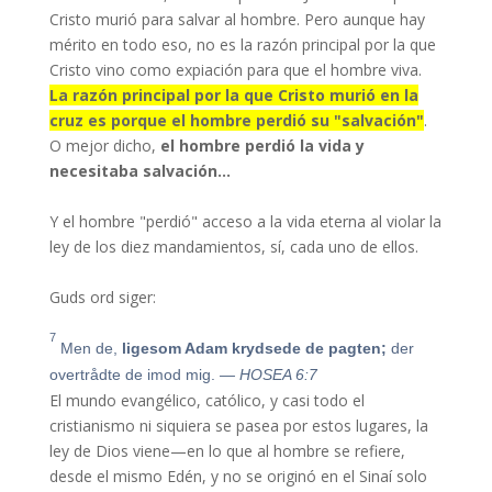
Cristo murió para salvar al hombre. Pero aunque hay
mérito en todo eso, no es la razón principal por la que
Cristo vino como expiación para que el hombre viva.
La razón principal por la que Cristo murió en la
cruz es porque el hombre perdió su "salvación"
.
O mejor dicho,
el hombre perdió la vida y
necesitaba salvación…
Y el hombre "perdió" acceso a la vida eterna al violar la
ley de los diez mandamientos, sí, cada uno de ellos.
Guds ord siger:
7
Men de,
ligesom Adam krydsede de pagten;
der
overtrådte de imod mig.
— HOSEA 6:7
El mundo evangélico, católico, y casi todo el
cristianismo ni siquiera se pasea por estos lugares, la
ley de Dios viene—en lo que al hombre se refiere,
desde el mismo Edén, y no se originó en el Sinaí solo