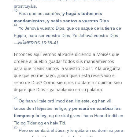
prostituyáis.
40
Para que os acordéis,
y hagáis todos mis
mandamientos, y seáis santos a vuestro Dios
.
41
Yo Jehová vuestro Dios, que os saqué de la tierra de
Egipto, para ser vuestro Dios. Yo Jehová vuestro Dios.
—NÚMEROS 15:38-41
Entonces aquí vemos al Padre diciendo a Moisés que
ordene al pueblo guadar todos sus mandamientos
para que "seaís santos a vuestro Dios". Y la pregunta
que que yo me hago, ¿para quién está reservado el
reino de Dios? Como siempre, no daré mi opinión sino
dejaré que Dios siga hablando en su palabra:
25
Og han vil tale ord imod den Højeste, og han vil
knuse den Højestes hellige,
y pensará en cambiar los
tiempos y la ley
; og de skal gives i hans Haand indtil en
Tid og Tider og en halv Tid.
26
Pero se sentará el Juez, y le quitarán su dominio para