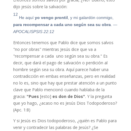
dijo jesús sobre la salvación:
12
He aquí
yo vengo p
ron
til
, y mi galardón conmigo,
para recompensar a cada uno según sea su obra
.
—
APOCALISPSIS 22:12
Entonces tenemos que Pablo dice que somos salvos
"no por obras" mientras Jesús dice que va a
"recompensar a cada uno según sea su obra." Es
decir, que dará el pago de salvación o perdición al
hombre según sea su obra. Aquí parece haber una
contradicción en embas enseñanzas, pero en realidad
no lo es, sino que hay que prestar atención a un punto
clave que Pablo mencionó cuando hablaba de la
gracia:
"Pues
[esto]
es don de Dios"
. Y la pregunta
que yo hago, ¿acaso no es Jesús Dios Todopoderoso?
(Apc. 1:8)
Y si Jesús es Dios todopoderoso, ¿quién es Pablo para
venir y contradecir las palabras de Jesús? ¿Se