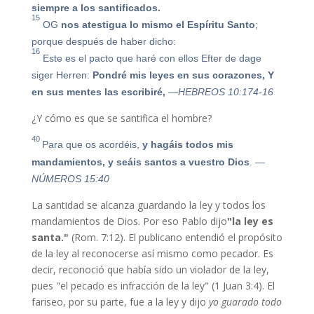
siempre a los santificados.
15
OG
nos atestigua lo mismo el Espíritu Santo
;
porque después de haber dicho:
16
Este es el pacto que haré con ellos
Efter de dage
siger Herren:
Pondré mis leyes en sus corazones, Y
en sus mentes las escribiré,
—HEBREOS 10:174-16
¿Y cómo es que se santifica el hombre?
40
Para que os acordéis,
y hagáis todos mis
mandamientos, y seáis santos a vuestro Dios
.
—
NÚMEROS 15:40
La santidad se alcanza guardando la ley y todos los
mandamientos de Dios. Por eso Pablo dijo
"la ley es
santa."
(Rom. 7:12). El publicano entendió el propósito
de la ley al reconocerse así mismo como pecador. Es
decir, reconoció que había sido un violador de la ley,
pues "el pecado es infracción de la ley" (1 Juan 3:4). El
fariseo, por su parte, fue a la ley y dijo
yo guarado todo