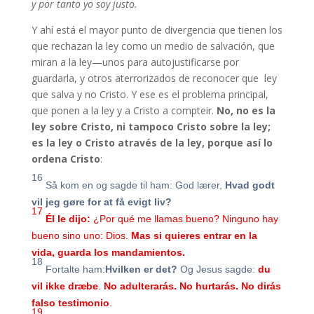
y por tanto yo soy justo.
Y ahí está el mayor punto de divergencia que tienen los
que rechazan la ley como un medio de salvación, que
miran a la ley—unos para autojustificarse por
guardarla, y otros aterrorizados de reconocer que ley
que salva y no Cristo. Y ese es el problema principal,
que ponen a la ley y a Cristo a compteir.
No, no es la
ley sobre Cristo, ni tampoco Cristo sobre la ley;
es la ley o Cristo através de la ley, porque así lo
ordena Cristo
:
16
Så kom en og sagde til ham: God lærer,
Hvad godt
vil jeg gøre for at få evigt liv?
17
Él le dijo:
¿Por qué me llamas bueno? Ninguno hay
bueno sino uno: Dios.
Mas si quieres entrar en la
vida, guarda los mandamientos.
18
Fortalte ham:
Hvilken er det?
Og Jesus sagde:
du
vil ikke dræbe
.
No adulterarás. No hurtarás. No dirás
falso testimonio
.
19