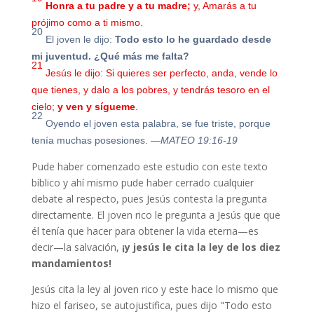
Honra a tu padre
y a tu madre;
y, Amarás a tu
prójimo como a ti mismo.
20
El joven le dijo:
Todo esto lo he guardado desde
mi juventud. ¿Qué más me falta?
21
Jesús le dijo: Si quieres ser perfecto, anda, vende lo
que tienes, y dalo a los pobres, y tendrás tesoro en el
cielo;
y ven y sígueme
.
22
Oyendo el joven esta palabra, se fue triste, porque
tenía muchas posesiones.
—MATEO 19:16-19
Pude haber comenzado este estudio con este texto
bíblico y ahí mismo pude haber cerrado cualquier
debate al respecto, pues Jesús contesta la pregunta
directamente. El joven rico le pregunta a Jesús que que
él tenía que hacer para obtener la vida eterna—es
decir—la salvación,
¡y jesús le cita la ley de los diez
mandamientos!
Jesús cita la ley al joven rico y este hace lo mismo que
hizo el fariseo, se autojustifica, pues dijo "
Todo esto