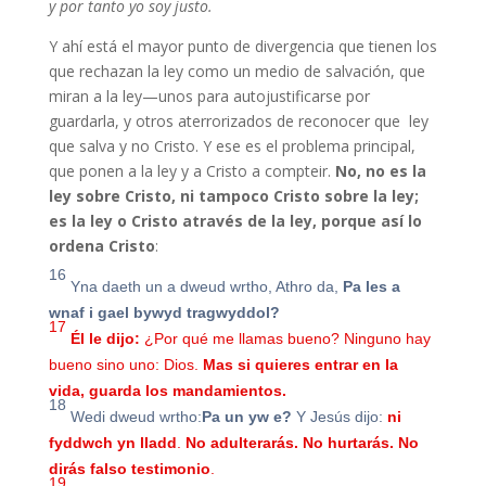
y por tanto yo soy justo.
Y ahí está el mayor punto de divergencia que tienen los
que rechazan la ley como un medio de salvación, que
miran a la ley—unos para autojustificarse por
guardarla, y otros aterrorizados de reconocer que ley
que salva y no Cristo. Y ese es el problema principal,
que ponen a la ley y a Cristo a compteir.
No, no es la
ley sobre Cristo, ni tampoco Cristo sobre la ley;
es la ley o Cristo através de la ley, porque así lo
ordena Cristo
:
16
Yna daeth un a dweud wrtho, Athro da,
Pa les a
wnaf i gael bywyd tragwyddol?
17
Él le dijo:
¿Por qué me llamas bueno? Ninguno hay
bueno sino uno: Dios.
Mas si quieres entrar en la
vida, guarda los mandamientos.
18
Wedi dweud wrtho:
Pa un yw e?
Y Jesús dijo:
ni
fyddwch yn lladd
.
No adulterarás. No hurtarás. No
dirás falso testimonio
.
19