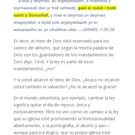
a bod y deyrnas, ac arglwyddiaeth, a mawredd y
teyrnasoedd dan yr holl nefoedd,
gael ei roddi i bobl
saint y Goruchaf,
y mae ei deyrnas yn deyrnas
dragwyddol, a bydd pob arglwyddiaeth yn ei
wasanaethu ac yn ufuddhau iddo.
—DANIEL 7:25-28
Es decir, el reino de Dios está reservado para los
santos del altísimo, que según la misma palabra de
Dios son los guardadores de los mandamientos de
Dios (Apc. 14:4). Y la ley es parte de esos
mandamientos, ¿no?
Y si usted alcanzó el reino de Dios, ¿Acaso no elcanzó
usted también la salvación? ¿No le alcanzó la gracia?
En el mundo adventista, por ejemplo, cambiar la ley
significa quitar el día de reposo, única y
exclusivamente. Ellos no ven como un cambio a la ley
que su iglesia esté promoviendo la homosexualidad
abiertamente, o la pornografía, el aborto y aún—
aunque parezca ilógico, que su propia iglesia esté