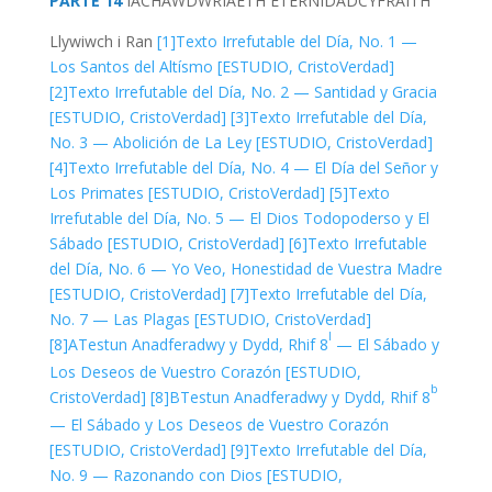
PARTE 14
IACHAWDWRIAETH
ETERNIDAD
CYFRAITH
Llywiwch i Ran
[1]
Texto Irrefutable del Día, No. 1 —
Los Santos del Altísmo [ESTUDIO, CristoVerdad]
[2]
Texto Irrefutable del Día, No. 2 — Santidad y Gracia
[ESTUDIO, CristoVerdad]
[3]
Texto Irrefutable del Día,
No. 3 — Abolición de La Ley [ESTUDIO, CristoVerdad]
[4]
Texto Irrefutable del Día, No. 4 — El Día del Señor y
Los Primates [ESTUDIO, CristoVerdad]
[5]
Texto
Irrefutable del Día, No. 5 — El Dios Todopoderso y El
Sábado [ESTUDIO, CristoVerdad]
[6]
Texto Irrefutable
del Día, No. 6 — Yo Veo, Honestidad de Vuestra Madre
[ESTUDIO, CristoVerdad]
[7]
Texto Irrefutable del Día,
No. 7 — Las Plagas [ESTUDIO, CristoVerdad]
I
[8]A
Testun Anadferadwy y Dydd, Rhif 8
— El Sábado y
Los Deseos de Vuestro Corazón [ESTUDIO,
b
CristoVerdad]
[8]B
Testun Anadferadwy y Dydd, Rhif 8
— El Sábado y Los Deseos de Vuestro Corazón
[ESTUDIO, CristoVerdad]
[9]
Texto Irrefutable del Día,
No. 9 — Razonando con Dios [ESTUDIO,