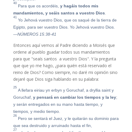
40
Para que os acordéis,
y hagáis todos mis
mandamientos, y seáis santos a vuestro Dios
.
41
Yo Jehová vuestro Dios, que os saqué de la tierra de
Egipto, para ser vuestro Dios. Yo Jehová vuestro Dios.
—NÚMEROS 15:38-41
Entonces aquí vemos al Padre diciendo a Moisés que
ordene al pueblo guadar todos sus mandamientos
para que "seaís santos a vuestro Dios". Y la pregunta
que que yo me hago, ¿para quién está reservado el
reino de Dios? Como siempre, no daré mi opinión sino
dejaré que Dios siga hablando en su palabra:
25
A llefara eiriau yn erbyn y Goruchaf, a dryllia saint y
Goruchaf,
y pensará en cambiar los tiempos y la ley
;
y serán entregados en su mano hasta tiempo, y
tiempos, y medio tiempo.
26
Pero se sentará el Juez, y le quitarán su dominio para
que sea destruido y arruinado hasta el fin,
27