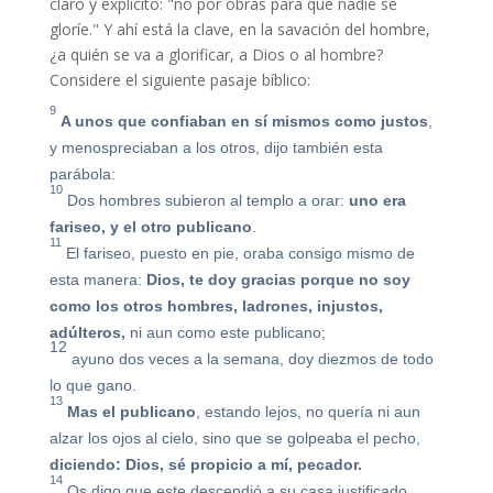
claro y explícito: "no por obras para que nadie se
gloríe." Y ahí está la clave, en la savación del hombre,
¿a quién se va a glorificar, a Dios o al hombre?
Considere el siguiente pasaje bíblico:
9
A unos que confiaban en sí mismos como justos
,
y menospreciaban a los otros, dijo también esta
parábola:
10
Dos hombres subieron al templo a orar:
uno era
fariseo, y el otro publicano
.
11
El fariseo, puesto en pie, oraba consigo mismo de
esta manera:
Dios, te doy gracias porque no soy
como los otros hombres, ladrones, injustos,
adúlteros,
ni aun como este publicano;
12
ayuno dos veces a la semana, doy diezmos de todo
lo que gano.
13
Mas el publicano
, estando lejos, no quería ni aun
alzar los ojos al cielo, sino que se golpeaba el pecho,
diciendo: Dios, sé propicio a mí, pecador.
14
Os digo que este descendió a su casa justificado