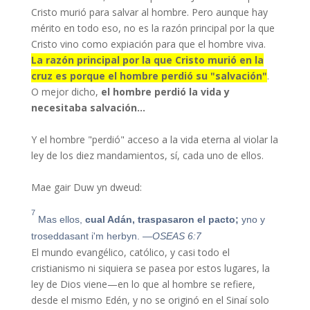
Cristo murió para salvar al hombre. Pero aunque hay
mérito en todo eso, no es la razón principal por la que
Cristo vino como expiación para que el hombre viva.
La razón principal por la que Cristo murió en la
cruz es porque el hombre perdió su "salvación"
.
O mejor dicho,
el hombre perdió la vida y
necesitaba salvación…
Y el hombre "perdió" acceso a la vida eterna al violar la
ley de los diez mandamientos, sí, cada uno de ellos.
Mae gair Duw yn dweud:
7
Mas ellos,
cual Adán, traspasaron el pacto;
yno y
troseddasant i'm herbyn.
—OSEAS 6:7
El mundo evangélico, católico, y casi todo el
cristianismo ni siquiera se pasea por estos lugares, la
ley de Dios viene—en lo que al hombre se refiere,
desde el mismo Edén, y no se originó en el Sinaí solo