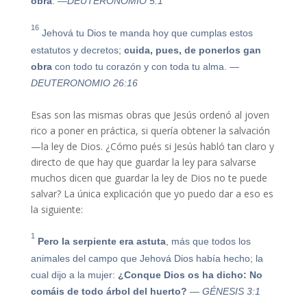
obra
.
—DEUTERONOMIO 5:1
16
Jehová tu Dios te manda hoy que cumplas estos
estatutos y decretos;
cuida, pues, de
ponerlos
gan
obra
con todo tu corazón y con toda tu alma.
—
DEUTERONOMIO 26:16
Esas son las mismas obras que Jesús ordenó al joven
rico a poner en práctica, si quería obtener la salvación
—la ley de Dios. ¿Cómo pués si Jesús habló tan claro y
directo de que hay que guardar la ley para salvarse
muchos dicen que guardar la ley de Dios no te puede
salvar? La única explicación que yo puedo dar a eso es
la siguiente:
1
Pero la serpiente era astuta
, más que todos los
animales del campo que Jehová Dios había hecho; la
cual dijo a la mujer:
¿Conque Dios os ha dicho: No
comáis de todo árbol del huerto?
— GÉNESIS 3:1