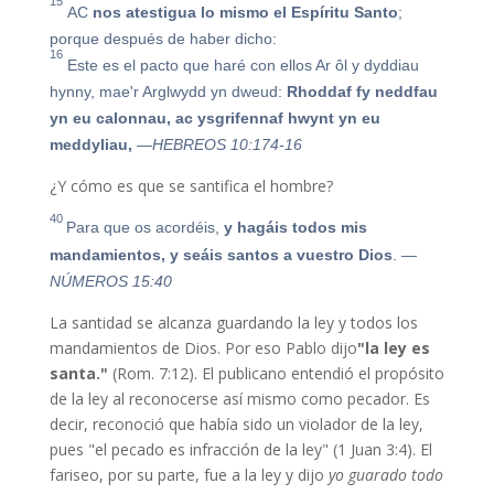
15
AC
nos atestigua lo mismo el Espíritu Santo
;
porque después de haber dicho:
16
Este es el pacto que haré con ellos
Ar ôl y dyddiau
hynny, mae'r Arglwydd yn dweud:
Rhoddaf fy neddfau
yn eu calonnau, ac ysgrifennaf hwynt yn eu
meddyliau,
—HEBREOS 10:174-16
¿Y cómo es que se santifica el hombre?
40
Para que os acordéis,
y hagáis todos mis
mandamientos, y seáis santos a vuestro Dios
.
—
NÚMEROS 15:40
La santidad se alcanza guardando la ley y todos los
mandamientos de Dios. Por eso Pablo dijo
"la ley es
santa."
(Rom. 7:12). El publicano entendió el propósito
de la ley al reconocerse así mismo como pecador. Es
decir, reconoció que había sido un violador de la ley,
pues "el pecado es infracción de la ley" (1 Juan 3:4). El
fariseo, por su parte, fue a la ley y dijo
yo guarado todo