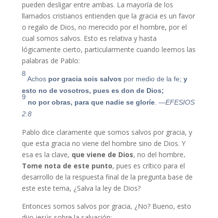
pueden desligar entre ambas. La mayoría de los
llamados cristianos entienden que la gracia es un favor
o regalo de Dios, no merecido por el hombre, por el
cual somos salvos. Esto es relativa y hasta
lógicamente cierto, particularmente cuando leemos las
palabras de Pablo:
8
Achos
por gracia sois salvos
por medio de la fe;
y
esto no de vosotros, pues es don de Dios;
9
no por obras, para que nadie se gloríe
.
—EFESIOS
2:8
Pablo dice claramente que somos salvos por gracia, y
que esta gracia no viene del hombre sino de Dios. Y
esa es la clave,
que viene de Dios
, no del hombre
.
Tome nota de este punto
, pues es crítico para el
desarrollo de la respuesta final de la pregunta base de
este este tema, ¿Salva la ley de Dios?
Entonces somos salvos por gracia, ¿No? Bueno, esto
dijo jesús sobre la salvación: