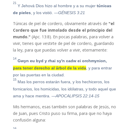
21
Y Jehová Dios hizo al hombre y a su mujer
túnicas
de pieles
, y los vistió.
—GÉNESIS 3:21
Túnicas de piel de cordero, obviamente através de
"
el
Cordero que fue inmolado desde el principio del
mundo."
(Apc. 13:8). En pocas palabras, para volver a
vivir, tienes que vestirte de piel de cordero, guardando
la ley, para que puedas volver a vivir, eternamente:
14
Gwyn eu byd y rhai sy'n cadw ei orchmynion,
para tener derecho al árbol de la vida
, y para entrar
por las puertas en la ciudad.
15
Mas los perros estarán fuera, y los hechiceros, los
fornicarios, los homicidas, los idólatras, y todo aquel que
ama y hace mentira.
—APOCALIPSIS 22:14-15
Mis hermanos, esas también son palabras de Jesús, no
de Juan, pues Cristo puso su firma, para que no haya
confusión alguna:
16