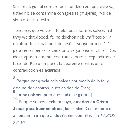
Si usted sigue al cordero por dondequiera que este va,
usted no se contamina con iglesias (mujeres). Así de
simple. escrito está.
"
Tenemos que volver a Pablo, pues somos salvos
nid
trwy weithredoedd, fel na ddichon neb ymffrostio.
" Y
recalcando las palabras de Jesús: "vengo pronto […]
para recompenzar a cada uno según sea su obra". Dos
ideas aparentemente contrarias, pero si expandimos el
texto de Pablo un poco, la aparente confusión o
contradicción es aclarada:
8
Porque por gracia sois salvos por medio de la fe; y
esto no de vosotros, pues es don de Dios;
9
n
o por obras
, para que nadie se gloríe.
|
10
Porque somos hechura suya,
creados en Cristo
Jesús para buenas obras
, las cuales Dios preparó de
antemano para que anduviésemos en ellas.
—EFESIOS
2:8-10