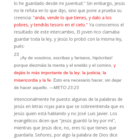
lo he guardado desde mi juventud
." Sin embargo, Jesús
no le refuta en lo que dijo, sino que pone a prueba su
creencia:
"
anda, vende lo que tienes, y dalo a los
pobres, y tendrás tesoro en el cielo."
Ya conocemos el
resultado de este intercambio, El joven rico clamaba
guardar toda la ley, y Jesús lo probó con la misma ley,
pués:
23
¡Ay de vosotros, escribas y fariseos, hipócritas!
porque diezmáis la menta y el eneldo y el comino,
y
dejáis lo más importante de la ley: la justicia, la
misericordia y la fe.
Esto era necesario hacer, sin dejar
de hacer aquello.
—METO 23:23
Intencionalmente he puesto algunas de la palabras de
Jesús en letras rojas para que se sobreentienda que es
Jesús quien está hablando y no José Luis Javier. Los
evangélicos dicen que "Jesús guardó la ley por mí",
mientras que Jesús dice, no, eres tú que tienes que
guardarla. Señores, por algo la palabra de Dios dice