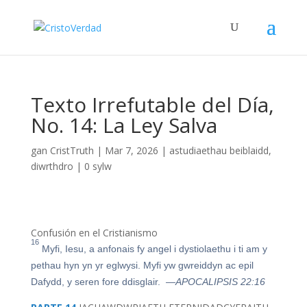
Texto Irrefutable del Día,
No. 14: La Ley Salva
gan
CristTruth
|
Mar 7, 2026
|
astudiaethau beiblaidd
,
diwrthdro
|
0 sylw
Confusión en el Cristianismo
16
Myfi, Iesu, a anfonais fy angel i dystiolaethu i ti am y
pethau hyn yn yr eglwysi. Myfi yw gwreiddyn ac epil
Dafydd, y seren fore ddisglair.
—APOCALIPSIS 22:16