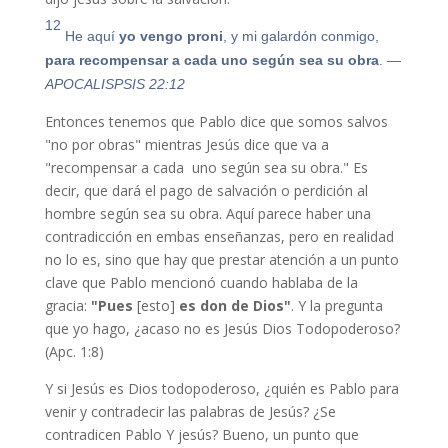
12
He aquí
yo vengo p
ron
i
, y mi galardón conmigo,
para recompensar a cada uno según sea su obra
.
—
APOCALISPSIS 22:12
Entonces tenemos que Pablo dice que somos salvos
"no por obras" mientras Jesús dice que va a
"recompensar a cada uno según sea su obra." Es
decir, que dará el pago de salvación o perdición al
hombre según sea su obra. Aquí parece haber una
contradicción en embas enseñanzas, pero en realidad
no lo es, sino que hay que prestar atención a un punto
clave que Pablo mencionó cuando hablaba de la
gracia:
"Pues
[esto]
es don de Dios"
. Y la pregunta
que yo hago, ¿acaso no es Jesús Dios Todopoderoso?
(Apc. 1:8)
Y si Jesús es Dios todopoderoso, ¿quién es Pablo para
venir y contradecir las palabras de Jesús? ¿Se
contradicen Pablo Y jesús? Bueno, un punto que