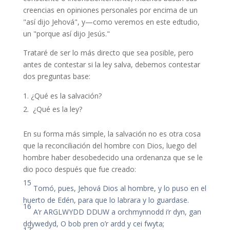
creencias en opiniones personales por encima de un
"así dijo Jehová", y—como veremos en este edtudio,
un "porque así dijo Jesús."
Trataré de ser lo más directo que sea posible, pero
antes de contestar si la ley salva, debemos contestar
dos preguntas base:
¿Qué es la salvación?
¿Qué es la ley?
En su forma más simple, la salvación no es otra cosa
que la reconciliación del hombre con Dios, luego del
hombre haber desobedecido una ordenanza que se le
dio poco después que fue creado:
15
Tomó, pues, Jehová Dios al hombre, y lo puso en el
huerto de Edén, para que lo labrara y lo guardase.
16
A’r ARGLWYDD DDUW a orchmynnodd i’r dyn, gan
ddywedyd, O bob pren o’r ardd y cei fwyta;
17