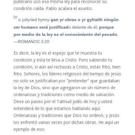
publicano usó esa misma ley para reconocer su
condición caída. Pablo acalara el asunto:
20
o ystyried hynny
gan
yr
obras
o
yr
gyfraith
ningún
ser humano será justificad
o delante de él;
porque
por medio de la ley es el conocimiento del pecado
.
—ROMANOS 3:20
Es decir, la ley es el espejo que te muestra tu
condición y esta te lleva a Cristo. Pero sabiendo tu
condición, si aún así rechazas a Cristo, estás frito, bien
frito. Señores, los líderes religiosos del tiempo de Jesús
no solo se justificaban por "pretender" que guardaban
la ley de Dios, sino que agregaron un sin número de
ordenanzas y tradiciones como medio de salvación.
Dese un paseo por el Talmud judío de hoy y usted
entenderá de lo que estamos hablando aquí.
Ordenanzas y tradiciones que Dios no ordenó, y Jesús
los enfrentó varias veces por dichas obras. He aquí un
ejemplo de eso: