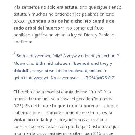
Y la serpiente no solo era astuta, sino que sigue siendo
astuta. Y muchos no entienden las palabras en este
texto: "¿
Conque Dios os ha dicho: No comáis de
todo árbol del huerto?
". No comer del fruto
pohíbido significa no violar la ley de Dios, y Pablo lo
confirma:
7
Beth a ddywedwn, felly? A ydyw y ddeddf yn bechod ?
Mewn dim.
Eithr nid adwaen i bechod ond trwy y
ddeddf ;
canys ni wn i ddim trachwant, oni bai i'r
gyfraith ddywedyd, Na chwennych.
—ROMANOS 2:7
El hombre iba a morir si comía de ese "fruto". Y la
muerte la trae una sola cosa: el pecado (Romanos
6:23). Es decir,
que lo que trajo la muerte
—porque
sabemos que el hombre comió de ese fruto,
es la
violación de la ley
. Si preguntamos al cristiano
común que nos de la razón por la que Cristo tuvo que
moriri en la cruz, casi siempre citan Juan 3:16 o que