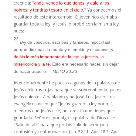
creencia:
"
anda, vende lo que tienes, y dalo a los
pobres, y tendrás tesoro en el cielo."
Ya conocemos el
resultado de este intercambio, El joven rico clamaba
guardar toda la ley, y Jesús lo probó con la misma ley,
pués:
23
¡Ay de vosotros, escribas y fariseos, hipócritas!
porque diezmáis la menta y el eneldo y el comino,
y
dejáis lo más importante de la ley: la justicia, la
misericordia y la fe.
Esto era necesario hacer, sin dejar
de hacer aquello.
—METO 23:23
Intencionalmente he puesto algunas de la palabras de
Jesús en letras rojas para que se sobreentienda que es
Jesús quien está hablando y no José Luis Javier. Los
evangélicos dicen que "Jesús guardó la ley por mí",
mientras que Jesús dice, no, eres tú que tienes que
guardarla. Señores, por algo la palabra de Dios dice
"Salid de ahí" para que podáis salir de semejante
confusión y contaminación. (Isa. 52:11, Apc. 18:5, Apc.