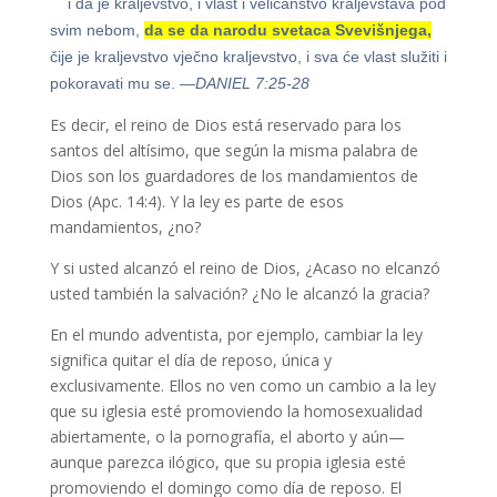
i da je kraljevstvo, i vlast i veličanstvo kraljevstava pod
svim nebom,
da se da narodu svetaca Svevišnjega,
čije je kraljevstvo vječno kraljevstvo, i sva će vlast služiti i
pokoravati mu se.
—DANIEL 7:25-28
Es decir, el reino de Dios está reservado para los
santos del altísimo, que según la misma palabra de
Dios son los guardadores de los mandamientos de
Dios (Apc. 14:4). Y la ley es parte de esos
mandamientos, ¿no?
Y si usted alcanzó el reino de Dios, ¿Acaso no elcanzó
usted también la salvación? ¿No le alcanzó la gracia?
En el mundo adventista, por ejemplo, cambiar la ley
significa quitar el día de reposo, única y
exclusivamente. Ellos no ven como un cambio a la ley
que su iglesia esté promoviendo la homosexualidad
abiertamente, o la pornografía, el aborto y aún—
aunque parezca ilógico, que su propia iglesia esté
promoviendo el domingo como día de reposo. El