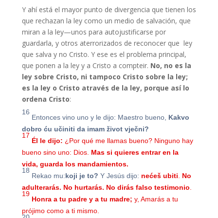
Y ahí está el mayor punto de divergencia que tienen los
que rechazan la ley como un medio de salvación, que
miran a la ley—unos para autojustificarse por
guardarla, y otros aterrorizados de reconocer que ley
que salva y no Cristo. Y ese es el problema principal,
que ponen a la ley y a Cristo a compteir.
No, no es la
ley sobre Cristo, ni tampoco Cristo sobre la ley;
es la ley o Cristo através de la ley, porque así lo
ordena Cristo
:
16
Entonces vino uno y le dijo: Maestro bueno,
Kakvo
dobro ću učiniti da imam život vječni?
17
Él le dijo:
¿Por qué me llamas bueno? Ninguno hay
bueno sino uno: Dios.
Mas si quieres entrar en la
vida, guarda los mandamientos.
18
Rekao mu:
koji je to?
Y Jesús dijo:
nećeš ubiti
.
No
adulterarás. No hurtarás. No dirás falso testimonio
.
19
Honra a tu padre
y a tu madre;
y, Amarás a tu
prójimo como a ti mismo.
20