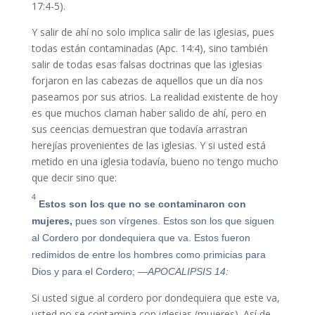
17:4-5).
Y salir de ahí no solo implica salir de las iglesias, pues
todas están contaminadas (Apc. 14:4), sino también
salir de todas esas falsas doctrinas que las iglesias
forjaron en las cabezas de aquellos que un día nos
paseamos por sus atrios. La realidad existente de hoy
es que muchos claman haber salido de ahí, pero en
sus ceencias demuestran que todavía arrastran
herejías provenientes de las iglesias. Y si usted está
metido en una iglesia todavía, bueno no tengo mucho
que decir sino que:
4
Estos son los que no se contaminaron con
mujeres,
pues son vírgenes. Estos son los que siguen
al Cordero por dondequiera que va. Estos fueron
redimidos de entre los hombres como primicias para
Dios y para el Cordero;
—APOCALIPSIS 14:
Si usted sigue al cordero por dondequiera que este va,
usted no se contamina con iglesias (mujeres). Así de