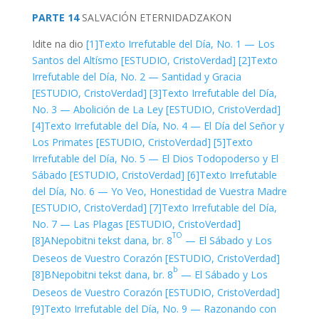
PARTE 14
SALVACIÓN
ETERNIDAD
ZAKON
Idite na dio
[1]
Texto Irrefutable del Día, No. 1 — Los
Santos del Altísmo [ESTUDIO, CristoVerdad]
[2]
Texto
Irrefutable del Día, No. 2 — Santidad y Gracia
[ESTUDIO, CristoVerdad]
[3]
Texto Irrefutable del Día,
No. 3 — Abolición de La Ley [ESTUDIO, CristoVerdad]
[4]
Texto Irrefutable del Día, No. 4 — El Día del Señor y
Los Primates [ESTUDIO, CristoVerdad]
[5]
Texto
Irrefutable del Día, No. 5 — El Dios Todopoderso y El
Sábado [ESTUDIO, CristoVerdad]
[6]
Texto Irrefutable
del Día, No. 6 — Yo Veo, Honestidad de Vuestra Madre
[ESTUDIO, CristoVerdad]
[7]
Texto Irrefutable del Día,
No. 7 — Las Plagas [ESTUDIO, CristoVerdad]
TO
[8]A
Nepobitni tekst dana, br. 8
— El Sábado y Los
Deseos de Vuestro Corazón [ESTUDIO, CristoVerdad]
b
[8]B
Nepobitni tekst dana, br. 8
— El Sábado y Los
Deseos de Vuestro Corazón [ESTUDIO, CristoVerdad]
[9]
Texto Irrefutable del Día, No. 9 — Razonando con