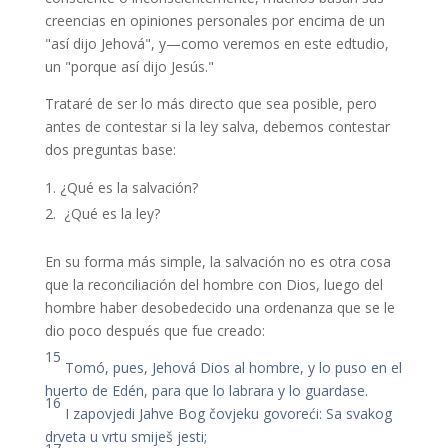
creencias en opiniones personales por encima de un
"así dijo Jehová", y—como veremos en este edtudio,
un "porque así dijo Jesús."
Trataré de ser lo más directo que sea posible, pero
antes de contestar si la ley salva, debemos contestar
dos preguntas base:
¿Qué es la salvación?
¿Qué es la ley?
En su forma más simple, la salvación no es otra cosa
que la reconciliación del hombre con Dios, luego del
hombre haber desobedecido una ordenanza que se le
dio poco después que fue creado:
15
Tomó, pues, Jehová Dios al hombre, y lo puso en el
huerto de Edén, para que lo labrara y lo guardase.
16
I zapovjedi Jahve Bog čovjeku govoreći: Sa svakog
drveta u vrtu smiješ jesti;