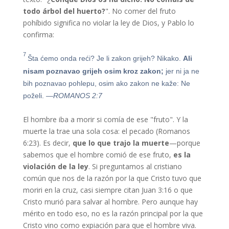
todo árbol del huerto?
". No comer del fruto
pohíbido significa no violar la ley de Dios, y Pablo lo
confirma:
7
Šta ćemo onda reći? Je li zakon grijeh? Nikako.
Ali
nisam poznavao grijeh osim kroz zakon;
jer ni ja ne
bih poznavao pohlepu, osim ako zakon ne kaže: Ne
poželi.
—ROMANOS 2:7
El hombre iba a morir si comía de ese "fruto". Y la
muerte la trae una sola cosa: el pecado (Romanos
6:23). Es decir,
que lo que trajo la muerte
—porque
sabemos que el hombre comió de ese fruto,
es la
violación de la ley
. Si preguntamos al cristiano
común que nos de la razón por la que Cristo tuvo que
moriri en la cruz, casi siempre citan Juan 3:16 o que
Cristo murió para salvar al hombre. Pero aunque hay
mérito en todo eso, no es la razón principal por la que
Cristo vino como expiación para que el hombre viva.