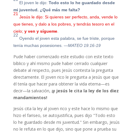
El joven le dijo:
Todo esto lo he guardado desde
mi juventud. ¿Qué más me falta?
21
Jesús le dijo: Si quieres ser perfecto, anda, vende lo
que tienes, y dalo a los pobres, y tendrás tesoro en el
cielo;
y ven y sígueme
.
22
Oyendo el joven esta palabra, se fue triste, porque
tenía muchas posesiones.
—MATEO 19:16-19
Pude haber comenzado este estudio con este texto
bíblico y ahí mismo pude haber cerrado cualquier
debate al respecto, pues Jesús contesta la pregunta
directamente. El joven rico le pregunta a Jesús que que
él tenía que hacer para obtener la vida eterna—es
decir—la salvación,
¡y jesús le cita la ley de los diez
mandamientos!
Jesús cita la ley al joven rico y este hace lo mismo que
hizo el fariseo, se autojustifica, pues dijo "
Todo esto
lo he guardado desde mi juventud
." Sin embargo, Jesús
no le refuta en lo que dijo, sino que pone a prueba su