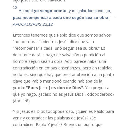
12
He aquí
yo vengo p
ron
to
, y mi galardón conmigo,
para recompensar a cada uno según sea su obra
.
—
APOCALISPSIS 22:12
Entonces tenemos que Pablo dice que somos salvos
"no por obras" mientras Jesús dice que va a
"recompensar a cada uno según sea su obra." Es
decir, que dará el pago de salvación o perdición al
hombre según sea su obra. Aquí parece haber una
contradicción en embas enseñanzas, pero en realidad
no lo es, sino que hay que prestar atención a un punto
clave que Pablo mencionó cuando hablaba de la
gracia:
"Pues
[esto]
es don de Dios"
. Y la pregunta
que yo hago, ¿acaso no es Jesús Dios Todopoderoso?
(Apc. 1:8)
Y si Jesús es Dios todopoderoso, ¿quién es Pablo para
venir y contradecir las palabras de Jesús? ¿Se
contradicen Pablo Y jesús? Bueno, un punto que