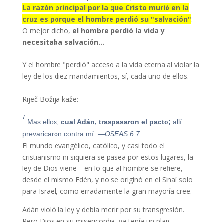
La razón principal por la que Cristo murió en la
cruz es porque el hombre perdió su "salvación"
.
O mejor dicho,
el hombre perdió la vida y
necesitaba salvación…
Y el hombre "perdió" acceso a la vida eterna al violar la
ley de los diez mandamientos, sí, cada uno de ellos.
Riječ Božija kaže:
7
Mas ellos,
cual Adán, traspasaron el pacto;
allí
prevaricaron contra mí.
—OSEAS 6:7
El mundo evangélico, católico, y casi todo el
cristianismo ni siquiera se pasea por estos lugares, la
ley de Dios viene—en lo que al hombre se refiere,
desde el mismo Edén, y no se originó en el Sinaí solo
para Israel, como erradamente la gran mayoría cree.
Adán violó la ley y debía morir por su transgresión.
Pero Dios en su misericordia, ya tenía un plan