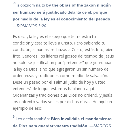
20
s obzirom na to
by
the
obras
of
the
zakon
ningún
ser humano será justificad
o delante de él;
porque
por medio de la ley es el conocimiento del pecado
.
—ROMANOS 3:20
Es decir, la ley es el espejo que te muestra tu
condición y esta te lleva a Cristo. Pero sabiendo tu
condición, si aún así rechazas a Cristo, estás frito, bien
frito. Señores, los líderes religiosos del tiempo de Jesús
no solo se justificaban por "pretender" que guardaban
la ley de Dios, sino que agregaron un sin número de
ordenanzas y tradiciones como medio de salvación.
Dese un paseo por el Talmud judío de hoy y usted
entenderá de lo que estamos hablando aquí.
Ordenanzas y tradiciones que Dios no ordenó, y Jesús
los enfrentó varias veces por dichas obras. He aquí un
ejemplo de eso:
9
Les decía también:
Bien invalidáis el mandamiento
de Dios para guardar vuestra tradición
.
—MARCOS