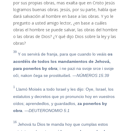
por sus propias obras, mas exalta que en Cristo Jesús
logramos buenas obras. Jesús, por su parte, habla que
dará salvación al hombre en base a las obras. Y yo le
pregunto a usted amigo lector, ¿en base a cuáles
obras el hombre se puede salvar, las obras del hombre
o las obras de Dios? ¿Y qué dijo Dios sobre la ley y las
obras?
39
Y os servirá de franja, para que cuando lo veáis
os
acordéis de todos los mandamientos de Jehová,
para
ponerlos
by
obra
; i ne pazi na svoje srce i svoje
oči, nakon čega se prostituišeš.
—NÚMEROS 15:39
1
Llamó Moisés a todo Israel y les dijo: Oye, Israel, los
estatutos y decretos que yo pronuncio hoy en vuestros
oídos; aprendedlos, y guardadlos,
za
ponerlos
by
obra
.
—DEUTERONOMIO 5:1
16
Jehová tu Dios te manda hoy que cumplas estos