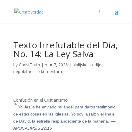
Texto Irrefutable del Día,
No. 14: La Ley Salva
by
ChristTruth
|
mar 7, 2026
|
biblijske studije
,
nepobitno
|
0 komentara
Confusión en el Cristianismo
16
Yo Jesús he enviado mi ángel para daros testimonio
de estas cosas en las iglesias. Yo soy la raíz y el linaje
de David, la estrella resplandeciente de la mañana.
—
APOCALIPSIS 22:16