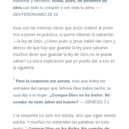
estatutos y decretos;
cuida, pues, de
ponerlos
by
obra
con todo tu corazón y con toda tu alma.
—
DEUTERONOMIO 26:16
Esas son las mismas obras que Jesús ordenó al joven
rico a poner en práctica, si quería obtener la salvación
—la ley de Dios. ¿Cómo pués si Jesús habló tan claro y
directo de que hay que guardar la ley para salvarse
muchos dicen que guardar la ley de Dios no te puede
salvar? La única explicación que yo puedo dar a eso es
la siguiente:
1
Pero la serpiente era astuta
, más que todos los
animales del campo que Jehová Dios había hecho; la
cual dijo a la mujer:
¿Conque Dios os ha dicho: No
comáis de todo árbol del huerto?
— GÉNESIS 3:1
Y la serpiente no solo era astuta, sino que sigue siendo
astuta. Y muchos no entienden las palabras en este
texto: "¿
Conque Dios os ha dicho: No comáis de