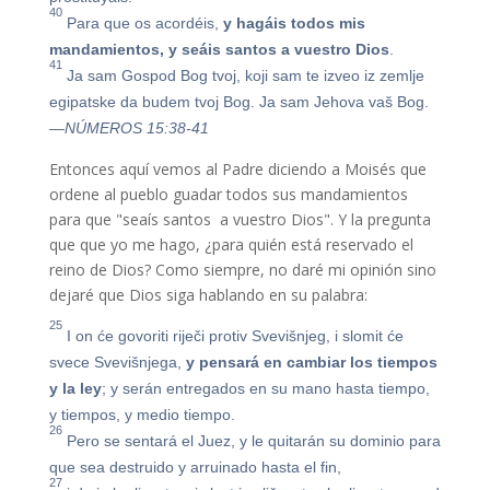
40
Para que os acordéis,
y hagáis todos mis
mandamientos, y seáis santos a vuestro Dios
.
41
Ja sam Gospod Bog tvoj, koji sam te izveo iz zemlje
egipatske da budem tvoj Bog. Ja sam Jehova vaš Bog.
—NÚMEROS 15:38-41
Entonces aquí vemos al Padre diciendo a Moisés que
ordene al pueblo guadar todos sus mandamientos
para que "seaís santos a vuestro Dios". Y la pregunta
que que yo me hago, ¿para quién está reservado el
reino de Dios? Como siempre, no daré mi opinión sino
dejaré que Dios siga hablando en su palabra:
25
I on će govoriti riječi protiv Svevišnjeg, i slomit će
svece Svevišnjega,
y pensará en cambiar los tiempos
y la ley
; y serán entregados en su mano hasta tiempo,
y tiempos, y medio tiempo.
26
Pero se sentará el Juez, y le quitarán su dominio para
que sea destruido y arruinado hasta el fin,
27