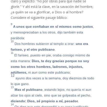
claro y explícito: "no por obras para que nadie se
gloríe." Y ahí está la clave, en la savación del hombre,
¿a quién se va a glorificar, a Dios o al hombre?
Considere el siguiente pasaje bíblico:
9
A unos que confiaban en sí mismos como justos
,
y menospreciaban a los otros, dijo también esta
parábola:
10
Dos hombres subieron al templo a orar:
uno era
fariseo, y el otro publicano
.
11
El fariseo, puesto en pie, oraba consigo mismo de
esta manera:
Dios, te doy gracias porque no soy
como los otros hombres, ladrones, injustos,
adúlteros,
ni aun como este publicano;
12
ayuno dos veces a la semana, doy diezmos de todo
lo que gano.
13
Mas el publicano
, estando lejos, no quería ni aun
alzar los ojos al cielo, sino que se golpeaba el pecho,
diciendo: Dios, sé propicio a mí, pecador.
14
Os digo que este descendió a su casa justificado