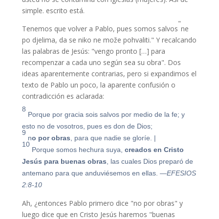
simple. escrito está.
"
Tenemos que volver a Pablo, pues somos salvos
ne
po djelima, da se niko ne može pohvaliti.
" Y recalcando
las palabras de Jesús: "vengo pronto […] para
recompenzar a cada uno según sea su obra". Dos
ideas aparentemente contrarias, pero si expandimos el
texto de Pablo un poco, la aparente confusión o
contradicción es aclarada:
8
Porque por gracia sois salvos por medio de la fe; y
esto no de vosotros, pues es don de Dios;
9
n
o por obras
, para que nadie se gloríe.
|
10
Porque somos hechura suya,
creados en Cristo
Jesús para buenas obras
, las cuales Dios preparó de
antemano para que anduviésemos en ellas.
—EFESIOS
2:8-10
Ah, ¿entonces Pablo primero dice "no por obras" y
luego dice que en Cristo Jesús haremos "buenas