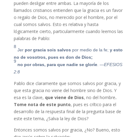
pueden desligar entre ambas. La mayoría de los
llamados cristianos entienden que la gracia es un favor
o regalo de Dios, no merecido por el hombre, por el
cual somos salvos. Esto es relativa y hasta
lógicamente cierto, particularmente cuando leemos las
palabras de Pablo:
8
Jer
por gracia sois salvos
por medio de la fe;
y esto
no de vosotros, pues es don de Dios;
9
no por obras, para que nadie se gloríe
.
—EFESIOS
2:8
Pablo dice claramente que somos salvos por gracia, y
que esta gracia no viene del hombre sino de Dios. Y
esa es la clave,
que viene de Dios
, no del hombre
.
Tome nota de este punto
, pues es crítico para el
desarrollo de la respuesta final de la pregunta base de
este este tema, ¿Salva la ley de Dios?
Entonces somos salvos por gracia, ¿No? Bueno, esto
dijo jesús sobre la salvación: