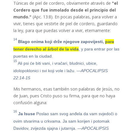
Túnicas de piel de cordero, obviamente através de
"
el
Cordero que fue inmolado desde el principio del
mundo."
(Apc. 13:8). En pocas palabras, para volver a
vivir, tienes que vestirte de piel de cordero, guardando
la ley, para que puedas volver a vivir, eternamente:
14
Blago onima koji drže njegove zapovijesti,
para
tener derecho al árbol de la vida
, y para entrar por las
puertas en la ciudad.
15
Ali psi će biti vani, i vračari, bludnici, ubice,
idolopoklonici i svi koji vole i lažu.
—APOCALIPSIS
22:14-15
Mis hermanos, esas también son palabras de Jesús, no
de Juan, pues Cristo puso su firma, para que no haya
confusión alguna:
16
Ja Isuse
Poslao sam svog anđela da vam svjedoči o
ovim stvarima u crkvama. Ja sam korijen i potomak
Davidov, zvijezda sjajna i jutarnja.
—APOCALIPSIS