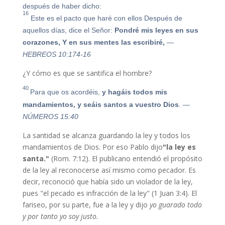
después de haber dicho:
16
Este es el pacto que haré con ellos
Después de
aquellos días, dice el Señor:
Pondré mis leyes en sus
corazones, Y en sus mentes las escribiré,
—
HEBREOS 10:174-16
¿Y cómo es que se santifica el hombre?
40
Para que os acordéis,
y hagáis todos mis
mandamientos, y seáis santos a vuestro Dios
.
—
NÚMEROS 15:40
La santidad se alcanza guardando la ley y todos los
mandamientos de Dios. Por eso Pablo dijo
"la ley es
santa."
(Rom. 7:12). El publicano entendió el propósito
de la ley al reconocerse así mismo como pecador. Es
decir, reconoció que había sido un violador de la ley,
pues "el pecado es infracción de la ley" (1 Juan 3:4). El
fariseo, por su parte, fue a la ley y dijo
yo guarado todo
y por tanto yo soy justo.