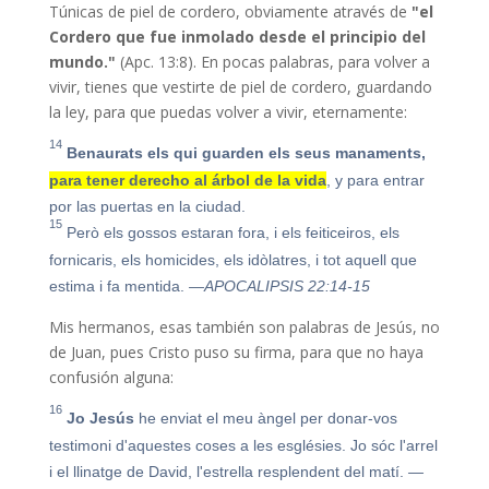
Túnicas de piel de cordero, obviamente através de
"
el
Cordero que fue inmolado desde el principio del
mundo."
(Apc. 13:8). En pocas palabras, para volver a
vivir, tienes que vestirte de piel de cordero, guardando
la ley, para que puedas volver a vivir, eternamente:
14
Benaurats els qui guarden els seus manaments,
para tener derecho al árbol de la vida
, y para entrar
por las puertas en la ciudad.
15
Però els gossos estaran fora, i els feiticeiros, els
fornicaris, els homicides, els idòlatres, i tot aquell que
estima i fa mentida.
—APOCALIPSIS 22:14-15
Mis hermanos, esas también son palabras de Jesús, no
de Juan, pues Cristo puso su firma, para que no haya
confusión alguna:
16
Jo Jesús
he enviat el meu àngel per donar-vos
testimoni d'aquestes coses a les esglésies. Jo sóc l'arrel
i el llinatge de David, l'estrella resplendent del matí.
—