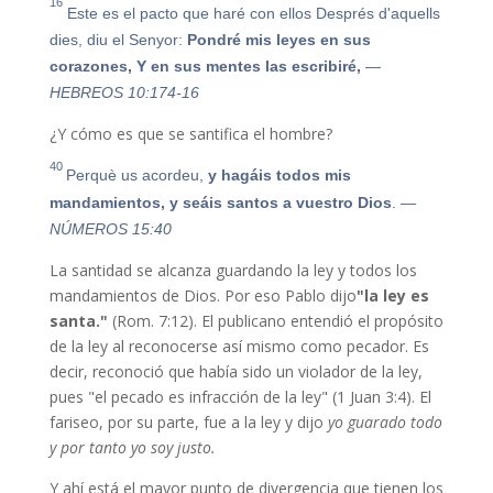
16
Este es el pacto que haré con ellos
Després d'aquells
dies, diu el Senyor:
Pondré mis leyes en sus
corazones, Y en sus mentes las escribiré,
—
HEBREOS 10:174-16
¿Y cómo es que se santifica el hombre?
40
Perquè us acordeu,
y hagáis todos mis
mandamientos, y seáis santos a vuestro Dios
.
—
NÚMEROS 15:40
La santidad se alcanza guardando la ley y todos los
mandamientos de Dios. Por eso Pablo dijo
"la ley es
santa."
(Rom. 7:12). El publicano entendió el propósito
de la ley al reconocerse así mismo como pecador. Es
decir, reconoció que había sido un violador de la ley,
pues "el pecado es infracción de la ley" (1 Juan 3:4). El
fariseo, por su parte, fue a la ley y dijo
yo guarado todo
y por tanto yo soy justo.
Y ahí está el mayor punto de divergencia que tienen los