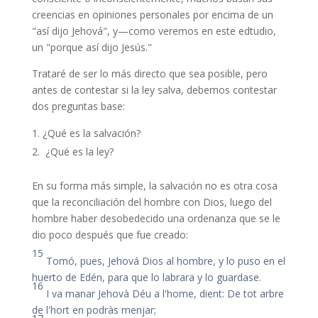
creencias en opiniones personales por encima de un
"así dijo Jehová", y—como veremos en este edtudio,
un "porque así dijo Jesús."
Trataré de ser lo más directo que sea posible, pero
antes de contestar si la ley salva, debemos contestar
dos preguntas base:
¿Qué es la salvación?
¿Qué es la ley?
En su forma más simple, la salvación no es otra cosa
que la reconciliación del hombre con Dios, luego del
hombre haber desobedecido una ordenanza que se le
dio poco después que fue creado:
15
Tomó, pues, Jehová Dios al hombre, y lo puso en el
huerto de Edén, para que lo labrara y lo guardase.
16
I va manar Jehovà Déu a l'home, dient: De tot arbre
de l'hort en podràs menjar;