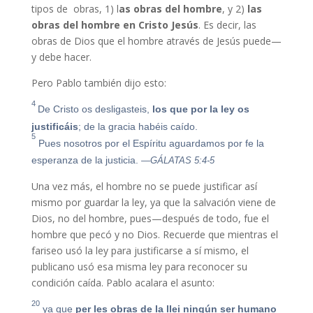
tipos de obras, 1) l
as obras del hombre
, y 2)
las
obras del hombre en Cristo Jesús
. Es decir, las
obras de Dios que el hombre através de Jesús puede—
y debe hacer.
Pero Pablo también dijo esto:
4
De Cristo os desligasteis,
los que por la ley os
justificáis
; de la gracia habéis caído.
5
Pues nosotros por el Espíritu aguardamos por fe la
esperanza de la justicia.
—GÁLATAS 5:4-5
Una vez más, el hombre no se puede justificar así
mismo por guardar la ley, ya que la salvación viene de
Dios, no del hombre, pues—después de todo, fue el
hombre que pecó y no Dios. Recuerde que mientras el
fariseo usó la ley para justificarse a sí mismo, el
publicano usó esa misma ley para reconocer su
condición caída. Pablo acalara el asunto:
20
ya que
per
les
obras
de
la
llei
ningún ser humano