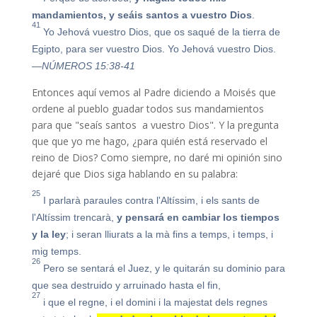
mandamientos, y seáis santos a vuestro Dios
.
41
Yo Jehová vuestro Dios, que os saqué de la tierra de
Egipto, para ser vuestro Dios. Yo Jehová vuestro Dios.
—NÚMEROS 15:38-41
Entonces aquí vemos al Padre diciendo a Moisés que
ordene al pueblo guadar todos sus mandamientos
para que "seaís santos a vuestro Dios". Y la pregunta
que que yo me hago, ¿para quién está reservado el
reino de Dios? Como siempre, no daré mi opinión sino
dejaré que Dios siga hablando en su palabra:
25
I parlarà paraules contra l'Altíssim, i els sants de
l'Altíssim trencarà,
y pensará en cambiar los tiempos
y la ley
; i seran lliurats a la mà fins a temps, i temps, i
mig temps.
26
Pero se sentará el Juez, y le quitarán su dominio para
que sea destruido y arruinado hasta el fin,
27
i que el regne, i el domini i la majestat dels regnes