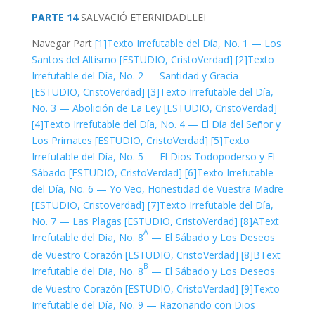
PARTE 14
SALVACIÓ
ETERNIDAD
LLEI
Navegar Part
[1]
Texto Irrefutable del Día, No. 1 — Los
Santos del Altísmo [ESTUDIO, CristoVerdad]
[2]
Texto
Irrefutable del Día, No. 2 — Santidad y Gracia
[ESTUDIO, CristoVerdad]
[3]
Texto Irrefutable del Día,
No. 3 — Abolición de La Ley [ESTUDIO, CristoVerdad]
[4]
Texto Irrefutable del Día, No. 4 — El Día del Señor y
Los Primates [ESTUDIO, CristoVerdad]
[5]
Texto
Irrefutable del Día, No. 5 — El Dios Todopoderso y El
Sábado [ESTUDIO, CristoVerdad]
[6]
Texto Irrefutable
del Día, No. 6 — Yo Veo, Honestidad de Vuestra Madre
[ESTUDIO, CristoVerdad]
[7]
Texto Irrefutable del Día,
No. 7 — Las Plagas [ESTUDIO, CristoVerdad]
[8]A
Text
A
Irrefutable del Dia, No. 8
— El Sábado y Los Deseos
de Vuestro Corazón [ESTUDIO, CristoVerdad]
[8]B
Text
B
Irrefutable del Dia, No. 8
— El Sábado y Los Deseos
de Vuestro Corazón [ESTUDIO, CristoVerdad]
[9]
Texto
Irrefutable del Día, No. 9 — Razonando con Dios