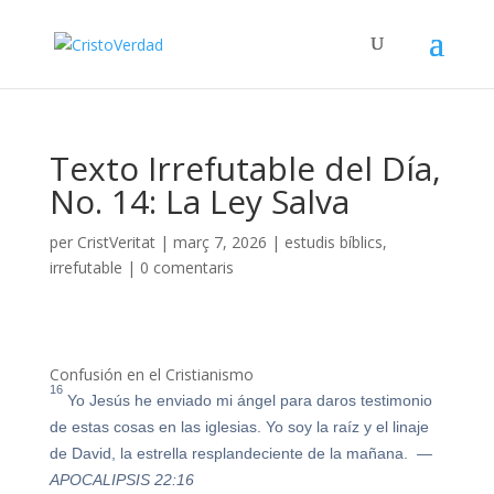
Texto Irrefutable del Día,
No. 14: La Ley Salva
per
CristVeritat
|
març 7, 2026
|
estudis bíblics
,
irrefutable
|
0 comentaris
Confusión en el Cristianismo
16
Yo Jesús he enviado mi ángel para daros testimonio
de estas cosas en las iglesias. Yo soy la raíz y el linaje
de David, la estrella resplandeciente de la mañana.
—
APOCALIPSIS 22:16