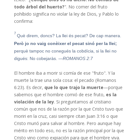
todo árbol del huerto?
". No comer del fruto
pohíbido significa no violar la ley de Dios, y Pablo lo
confirma:
7
Què direm, doncs? La llei és pecat? De cap manera.
Però jo no vaig conèixer el pecat sinó per la llei;
perquè tampoc no conegués la cobdícia, si la llei no
digués: No cobejaràs.
—ROMANOS 2:7
El hombre iba a morir si comía de ese "fruto". Y la
muerte la trae una sola cosa: el pecado (Romanos
6:23). Es decir,
que lo que trajo la muerte
—porque
sabemos que el hombre comió de ese fruto,
es la
violación de la ley
. Si preguntamos al cristiano
común que nos de la razón por la que Cristo tuvo que
moriri en la cruz, casi siempre citan Juan 3:16 o que
Cristo murió para salvar al hombre. Pero aunque hay
mérito en todo eso, no es la razón principal por la que
Cristo vino como expiación para que el hombre viva.