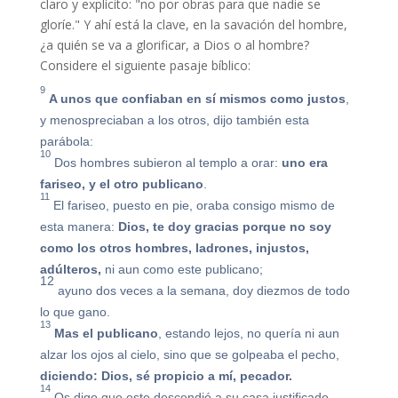
claro y explícito: "no por obras para que nadie se
gloríe." Y ahí está la clave, en la savación del hombre,
¿a quién se va a glorificar, a Dios o al hombre?
Considere el siguiente pasaje bíblico:
9
A unos que confiaban en sí mismos como justos
,
y menospreciaban a los otros, dijo también esta
parábola:
10
Dos hombres subieron al templo a orar:
uno era
fariseo, y el otro publicano
.
11
El fariseo, puesto en pie, oraba consigo mismo de
esta manera:
Dios, te doy gracias porque no soy
como los otros hombres, ladrones, injustos,
adúlteros,
ni aun como este publicano;
12
ayuno dos veces a la semana, doy diezmos de todo
lo que gano.
13
Mas el publicano
, estando lejos, no quería ni aun
alzar los ojos al cielo, sino que se golpeaba el pecho,
diciendo: Dios, sé propicio a mí, pecador.
14
Os digo que este descendió a su casa justificado