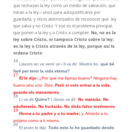
que rechazan la ley como un medio de salvación, que
miran a la ley—unos para autojustificarse por
guardarla, y otros aterrorizados de reconocer que ley
que salva y no Cristo. Y ese es el problema principal,
que ponen a la ley y a Cristo a compteir.
No, no es la
ley sobre Cristo, ni tampoco Cristo sobre la ley;
es la ley o Cristo através de la ley, porque así lo
ordena Cristo
:
16
Llavors en va venir un i li va dir: Mestre bo,
què bé
faré per tenir la vida eterna?
17
Él le dijo:
¿Por qué me llamas bueno? Ninguno hay
bueno sino uno: Dios.
Però si vols entrar a la vida,
guarda els manaments.
18
Li va dir:
Quins?
I Jesús va dir:
No mataràs
.
No
adulterarás. No hurtarás. No dirás falso testimonio
.
19
Honra a tu padre
y a tu madre;
y, Amarás a tu
prójimo como a ti mismo.
20
El joven le dijo:
Todo esto lo he guardado desde