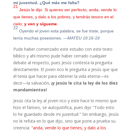
mi juventud. ¿Qué más me falta?
21
Jesús le dijo: Si quieres ser perfecto, anda, vende lo
que tienes, y dalo a los pobres, y tendrás tesoro en el
cielo;
y ven y sígueme
.
22
Oyendo el joven esta palabra, se fue triste, porque
tenía muchas posesiones.
—MATEU 19:16-19
Pude haber comenzado este estudio con este texto
bíblico y ahí mismo pude haber cerrado cualquier
debate al respecto, pues Jesús contesta la pregunta
directamente. El joven rico le pregunta a Jesús que que
él tenía que hacer para obtener la vida eterna—es
decir—la salvación,
¡y jesús le cita la ley de los diez
mandamientos!
Jesús cita la ley al joven rico y este hace lo mismo que
hizo el fariseo, se autojustifica, pues dijo "
Todo esto
lo he guardado desde mi juventud
." Sin embargo, Jesús
no le refuta en lo que dijo, sino que pone a prueba su
creencia:
"
anda, vende lo que tienes, y dalo a los