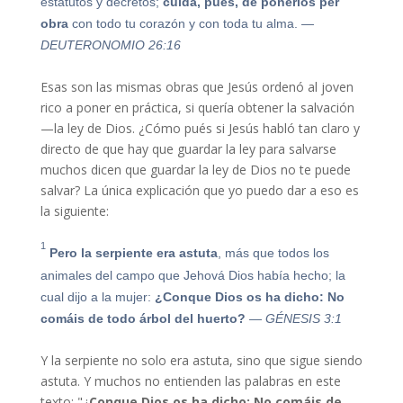
estatutos y decretos;
cuida, pues, de
ponerlos
per
obra
con todo tu corazón y con toda tu alma.
—
DEUTERONOMIO 26:16
Esas son las mismas obras que Jesús ordenó al joven
rico a poner en práctica, si quería obtener la salvación
—la ley de Dios. ¿Cómo pués si Jesús habló tan claro y
directo de que hay que guardar la ley para salvarse
muchos dicen que guardar la ley de Dios no te puede
salvar? La única explicación que yo puedo dar a eso es
la siguiente:
1
Pero la serpiente era astuta
, más que todos los
animales del campo que Jehová Dios había hecho; la
cual dijo a la mujer:
¿Conque Dios os ha dicho: No
comáis de todo árbol del huerto?
— GÉNESIS 3:1
Y la serpiente no solo era astuta, sino que sigue siendo
astuta. Y muchos no entienden las palabras en este
texto: "¿
Conque Dios os ha dicho: No comáis de