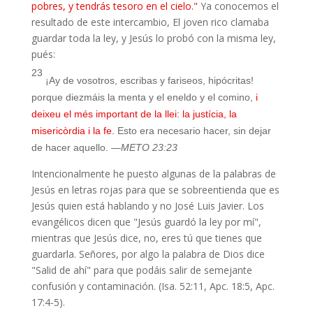
pobres, y tendrás tesoro en el cielo."
Ya conocemos el
resultado de este intercambio, El joven rico clamaba
guardar toda la ley, y Jesús lo probó con la misma ley,
pués:
23
¡Ay de vosotros, escribas y fariseos, hipócritas!
porque diezmáis la menta y el eneldo y el comino,
i
deixeu el més important de la llei: la justícia, la
misericòrdia i la fe.
Esto era necesario hacer, sin dejar
de hacer aquello.
—METO 23:23
Intencionalmente he puesto algunas de la palabras de
Jesús en letras rojas para que se sobreentienda que es
Jesús quien está hablando y no José Luis Javier. Los
evangélicos dicen que "Jesús guardó la ley por mí",
mientras que Jesús dice, no, eres tú que tienes que
guardarla. Señores, por algo la palabra de Dios dice
"Salid de ahí" para que podáis salir de semejante
confusión y contaminación. (Isa. 52:11, Apc. 18:5, Apc.
17:4-5).