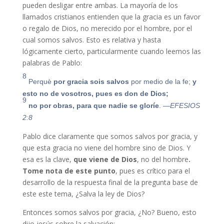
pueden desligar entre ambas. La mayoría de los
llamados cristianos entienden que la gracia es un favor
o regalo de Dios, no merecido por el hombre, por el
cual somos salvos. Esto es relativa y hasta
lógicamente cierto, particularmente cuando leemos las
palabras de Pablo:
8
Perquè
por gracia sois salvos
por medio de la fe;
y
esto no de vosotros, pues es don de Dios;
9
no por obras, para que nadie se gloríe
.
—EFESIOS
2:8
Pablo dice claramente que somos salvos por gracia, y
que esta gracia no viene del hombre sino de Dios. Y
esa es la clave,
que viene de Dios
, no del hombre
.
Tome nota de este punto
, pues es crítico para el
desarrollo de la respuesta final de la pregunta base de
este este tema, ¿Salva la ley de Dios?
Entonces somos salvos por gracia, ¿No? Bueno, esto
dijo jesús sobre la salvación: