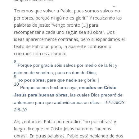
"
Tenemos que volver a Pablo, pues somos salvos
no
per obres, perquè ningú no es gloriï.
" Y recalcando las
palabras de Jesús: "vengo pronto […] para
recompenzar a cada uno según sea su obra". Dos
ideas aparentemente contrarias, pero si expandimos el
texto de Pablo un poco, la aparente confusión o
contradicción es aclarada:
8
Porque por gracia sois salvos por medio de la fe; y
esto no de vosotros, pues es don de Dios;
9
n
o por obras
, para que nadie se gloríe.
|
10
Porque somos hechura suya,
creados en Cristo
Jesús para buenas obras
, las cuales Dios preparó de
antemano para que anduviésemos en ellas.
—EFESIOS
2:8-10
Ah, ¿entonces Pablo primero dice "no por obras" y
luego dice que en Cristo Jesús haremos "buenas
obras". En otras palabras, Pablo está hablando de dos