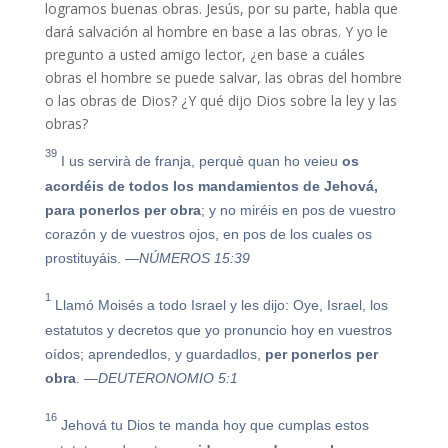
logramos buenas obras. Jesús, por su parte, habla que
dará salvación al hombre en base a las obras. Y yo le
pregunto a usted amigo lector, ¿en base a cuáles
obras el hombre se puede salvar, las obras del hombre
o las obras de Dios? ¿Y qué dijo Dios sobre la ley y las
obras?
39
I us servirà de franja, perquè quan ho veieu
os
acordéis de todos los mandamientos de Jehová,
para
ponerlos
per
obra
; y no miréis en pos de vuestro
corazón y de vuestros ojos, en pos de los cuales os
prostituyáis.
—NÚMEROS 15:39
1
Llamó Moisés a todo Israel y les dijo: Oye, Israel, los
estatutos y decretos que yo pronuncio hoy en vuestros
oídos; aprendedlos, y guardadlos,
per
ponerlos
per
obra
.
—DEUTERONOMIO 5:1
16
Jehová tu Dios te manda hoy que cumplas estos