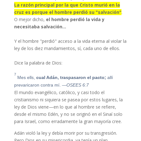
La razón principal por la que Cristo murió en la
cruz es porque el hombre perdió su "salvación"
.
O mejor dicho,
el hombre perdió la vida y
necesitaba salvación…
Y el hombre "perdió" acceso a la vida eterna al violar la
ley de los diez mandamientos, sí, cada uno de ellos.
Dice la palabra de Dios:
7
Mes ells,
cual Adán, traspasaron el pacto;
allí
prevaricaron contra mí.
—OSEES 6:7
El mundo evangélico, católico, y casi todo el
cristianismo ni siquiera se pasea por estos lugares, la
ley de Dios viene—en lo que al hombre se refiere,
desde el mismo Edén, y no se originó en el Sinaí solo
para Israel, como erradamente la gran mayoría cree.
Adán violó la ley y debía morir por su transgresión.
Pero Dios en su misericordia, ya tenía un plan