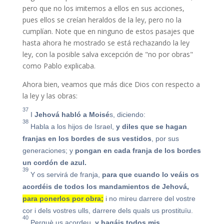
pero que no los imitemos a ellos en sus acciones,
pues ellos se creían heraldos de la ley, pero no la
cumplían. Note que en ninguno de estos pasajes que
hasta ahora he mostrado se está rechazando la ley
ley, con la posible salva excepción de "no por obras"
como Pablo explicaba.
Ahora bien, veamos que más dice Dios con respecto a
la ley y las obras:
37
I
Jehová habló a Moisé
s, diciendo:
38
Habla a los hijos de Israel,
y diles que se hagan
franjas en los bordes de sus vestidos
, por sus
generaciones; y
pongan en cada franja de los bordes
un cordón de azul.
39
Y os servirá de franja,
para que cuando lo veáis os
acordéis de todos los mandamientos de Jehová,
para ponerlos por obra;
i no mireu darrere del vostre
cor i dels vostres ulls, darrere dels quals us prostituïu.
40
Perquè us acordeu,
y hagáis todos mis