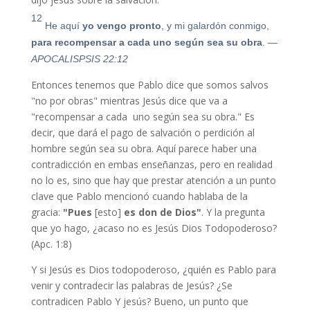
12
He aquí
yo vengo p
ron
to
, y mi galardón conmigo,
para recompensar a cada uno según sea su obra
.
—
APOCALISPSIS 22:12
Entonces tenemos que Pablo dice que somos salvos
"no por obras" mientras Jesús dice que va a
"recompensar a cada uno según sea su obra." Es
decir, que dará el pago de salvación o perdición al
hombre según sea su obra. Aquí parece haber una
contradicción en embas enseñanzas, pero en realidad
no lo es, sino que hay que prestar atención a un punto
clave que Pablo mencionó cuando hablaba de la
gracia:
"Pues
[esto]
es don de Dios"
. Y la pregunta
que yo hago, ¿acaso no es Jesús Dios Todopoderoso?
(Apc. 1:8)
Y si Jesús es Dios todopoderoso, ¿quién es Pablo para
venir y contradecir las palabras de Jesús? ¿Se
contradicen Pablo Y jesús? Bueno, un punto que