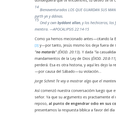
dondequiera que te encuentres, tu deseo se te 
14
Bienaventurados LOS QUE GUARDAN SUS MANDM
pyrth yn y ddinas.
15
Ond y cwn
byddant allan
, y los hechiceros, lo
mentira. —APOCALIPSIS 22:14-15
Como ya hemos mecionado antes—citando la Bi
y—por tanto, Jesús mismo los deja fuera de 
[3]
"no matarás"
(ÉXOD. 20:13).
Y dada "la casualid
mandamientos de la Ley de Dios (
ÉXOD. 20:8-11)
perderá. Esa es otra historia, y aquí les dejo 
—por causa del Sábado—su violación…
Jorge Schmit Te voy a mostrar algo que el manteni
Así comenzó nuestra conversacióm luego que es
señor. Ya que su argumento es practiamente el 
reposo,
al punto de engendrar odio en sus c
presentamos la respuesta bíblica a favor del día