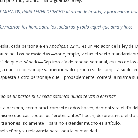
cumplirá muy pronto—sino guardas la ley:
IENTOS, PARA TENER DERECHO al árbol de la vida,
y para entrar
trw
s fornicarios, los homicidas, los idólatras, y todo aquel que ama y hace
blia
, cada personaje en
Apoclipsis 22:15
es un violador de la ley de D
su reino.
Los homoicidas
—por ejemplo, violan el sexto mandamient
ad" de que el sábado—Séptimo día de reposo semanal, es uno de los 
,
a nuestro personaje ya mencionado, pronto se le cumplirá su deseo
la respuesta a otro personaje que—probablemente, correrá la misma su
do de tu pastor ni tu secta satánica nunca te van a enseñar.
ta persona, como practicamente todos hacen, demonizara el día de
mismo que casi todos los "protestantes" hacen, despreciando el día 
orzanones
, solamente—para no extender mucho es artículo,
 sel señor y su relevancia para toda la humanidad.