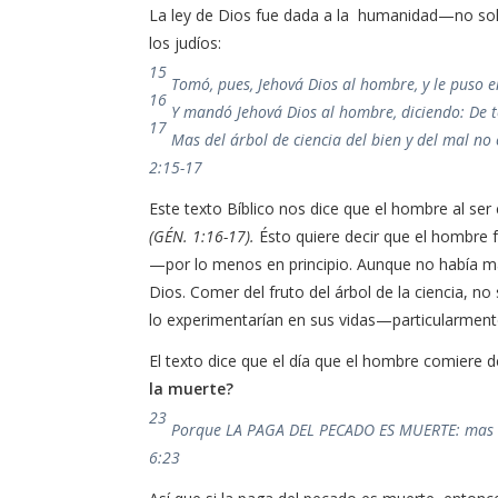
La ley de Dios fue dada a la humanidad—no sol
los judíos:
15
Tomó, pues, Jehová Dios al hombre, y le puso e
16
Y mandó Jehová Dios al hombre, diciendo: De t
17
Mas del árbol de ciencia del bien y del mal 
2:15-17
Este texto Bíblico nos dice que el hombre al se
(GÉN. 1:16-17).
Ésto quiere decir que el hombre 
—por lo menos en principio. Aunque no había 
Dios. Comer del fruto del árbol de la ciencia, no
lo experimentarían en sus vidas—particularmente
El texto dice que el día que el hombre comiere d
la muerte?
23
Porque LA PAGA DEL PECADO ES MUERTE: mas la
6:23