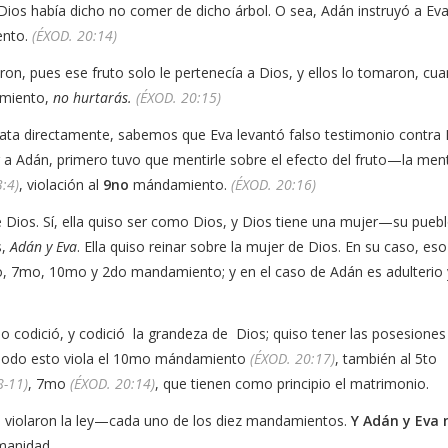
Dios había dicho no comer de dicho árbol. O sea, Adán instruyó a Eva
nto.
(ÉXOD. 20:14)
pues ese fruto solo le pertenecía a Dios, y ellos lo tomaron, cu
miento,
no hurtarás.
(ÉXOD. 20:15)
a directamente, sabemos que Eva levantó falso testimonio contra 
 a Adán, primero tuvo que mentirle sobre el efecto del fruto—la ment
:4)
, violación al
9no
mándamiento.
(ÉXOD. 20:16)
s. Sí, ella quiso ser como Dios, y Dios tiene una mujer—su pueb
,
Adán y Eva
. Ella quiso reinar sobre la mujer de Dios. En su caso, eso
5to, 7mo, 10mo y 2do mandamiento; y en el caso de Adán es adulterio 
 codició, y codició la grandeza de Dios; quiso tener las posesiones
 Todo esto viola el 10mo mándamiento
(ÉXOD. 20:17)
, también al 5to
8-11)
, 7mo
(ÉXOD. 20:14)
, que tienen como principio el matrimonio.
 violaron la ley—cada uno de los diez mandamientos.
Y Adán y Eva 
manidad.