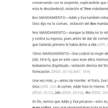
conversando con la serpiente, explicandole que 
esta le desobedeció; violación el
7mo
mándamie
8vo MANDAMIENTO—Adán y Eva también robaron, 
Dios dijo no lo coman, violación del
8vo
manda
9no MANDAMIENTO—Aunque la Biblia no lo relat
y contra su esposo, pues antes de dar de comer
que Satanás primero le había dicho a ella
(
GÉN. 3
10mo MANDAMIENTO—Eva codició la mujer de Dio
(ISA. 54:4-5),
que en este caso eran ellos mismos
lesbianismo (Espiritual)—violación directa del 
fornicación.
(ÉXOD. 20:14) (MAT. 19:9)
Una vez más, y—antes de morder el fruto, Eva lo
Dios
(
GÉN. 3:6)
. Al comer, Adán hizo lo mismo.
(ÉXOD. 20:12)
, 2do
(ÉXOD. 20:4-6)
, 4to
(ÉXOD. 20:
En fin, vemos que Adán y Eva pecaron—esto es,
eran judíos
, sino que representaban toda la hu