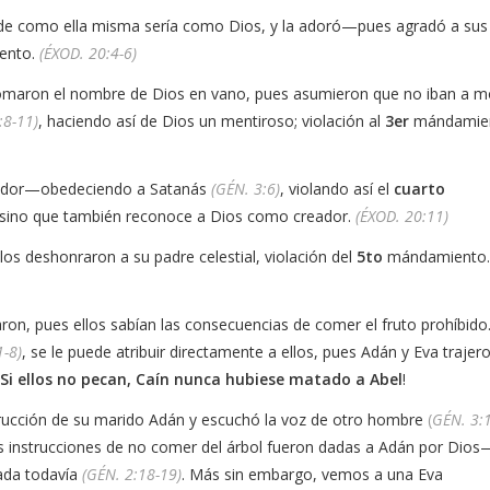
como ella misma sería como Dios, y la adoró—pues agradó a sus
ento.
(ÉXOD. 20:4-6)
on el nombre de Dios en vano, pues asumieron que no iban a mo
:8-11)
, haciendo así de Dios un mentiroso; violación al
3er
mándamie
ador—obedeciendo a Satanás
(GÉN. 3:6)
, violando así el
cuarto
, sino que también reconoce a Dios como creador.
(ÉXOD. 20:11)
deshonraron a su padre celestial, violación del
5to
mándamiento
pues ellos sabían las consecuencias de comer el fruto prohíbido.
1-8)
, se le puede atribuir directamente a ellos, pues Adán y Eva trajero
¡
Si ellos no pecan, Caín nunca hubiese matado a Abel
!
ción de su marido Adán y escuchó la voz de otro hombre
(
GÉN. 3:1
s instrucciones de no comer del árbol fueron dadas a Adán por Dio
eada todavía
(GÉN. 2:18-19)
. Más sin embargo, vemos a una Eva