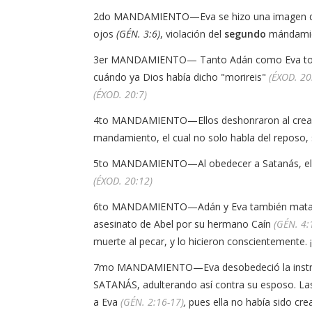
2do MANDAMIENTO—Eva se hizo una imagen de 
ojos
(GÉN. 3:6)
, violación del
segundo
mándami
3er MANDAMIENTO— Tanto Adán como Eva tomar
cuándo ya Dios había dicho "morireis"
(ÉXOD. 20
(ÉXOD. 20:7)
4to MANDAMIENTO—Ellos deshonraron al cre
mandamiento, el cual no solo habla del reposo
5to MANDAMIENTO—Al obedecer a Satanás, ellos 
(ÉXOD. 20:12)
6to MANDAMIENTO—Adán y Eva también mataron, 
asesinato de Abel por su hermano Caín
(GÉN. 4:
muerte al pecar, y lo hicieron conscientemente. 
7mo MANDAMIENTO—Eva desobedeció la instruc
SATANÁS, adulterando así contra su esposo. La
a Eva
(GÉN. 2:16-17)
,
pues ella no había sido cr