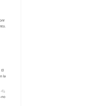
rir
nto.
.
 El
n la
-6)
,
s—no