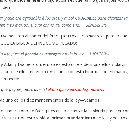
es lo que Dios en esencia dijo a Adán es que
"el día que peques morir
 Edén:
r, y que era agradable á los ojos, y árbol
CODICIABLE
para alcanzar la
bién á su marido, el cual comió así como ella. —GÉNESIS 3:6
Eva pecaron al comer del fruto que Dios dijo
"comerás"
, pero lo que
 LO QUE LA BIBLIA DEFINE COMO PECADO:
la ley; pues
el pecado es
transgresión
de la ley
. —1 JOHN 3:4
y, y Adán y Eva pecaron, entonces esto quiere decir que ellos violaron l
a uno de ellos, en efecto. Así que—con esta información en manos,
te manera:
día que peques, morirás
=
[c]
el día que violes la ley, morirás
r cada uno de los diez mandamientos de la ley—Veamos…
sino el trono de Dios, pues quiso alcanzar la sabiduría para ser c
GÉN. 3:6)
.
Con esto
violó el primer mandamiento
de la ley de Dios.