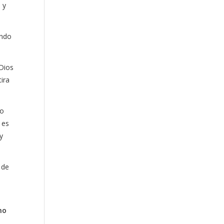
 y
ando
Dios
ira
lo
 es
y
 de
no