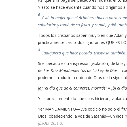
Así que si la paga del pecado es muerte, entonc
Y esto se hace evidente cuando nos dirigimos al
6
Y vió la mujer que el árbol era bueno para come
sabiduría; y tomó de su fruto, y comió; y dió tam
Todos los cristianos saben muy bien que Adán y 
prácticamente casi todos ignoran es QUE ES
4
Cualquiera que hace pecado, traspasa también 
Si el pecado es transgresión [violación] de la le
de
Los Diez Mandamientos de La Ley de Dios
—cad
podemos traducir la orden de Dios de la siguien
[a] "el día que de él comieres, morirás" = [b] el 
Y es precisamente lo que ellos hicieron, viola
1er MANDAMIENTO—Eva codició no solo el fruto 
Dios, obedeciendo la voz de Satanás—un dios
(
(ÉXOD. 20:1-3)