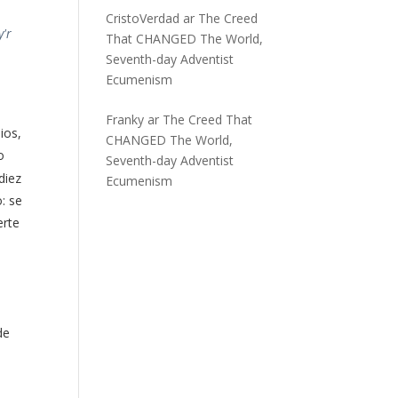
CristoVerdad
ar
The Creed
y'r
That CHANGED The World,
Seventh-day Adventist
Ecumenism
Franky
ar
The Creed That
ios,
CHANGED The World,
o
Seventh-day Adventist
diez
Ecumenism
: se
erte
l
de