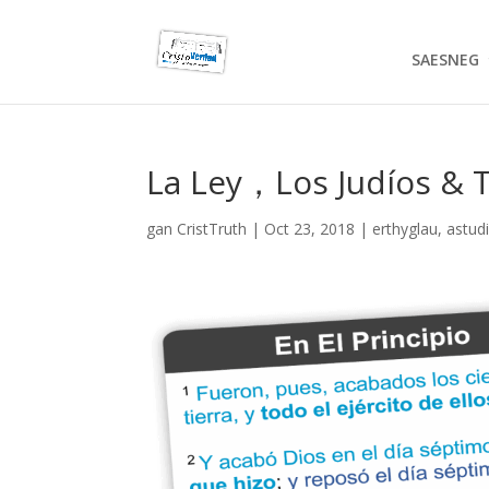
SAESNEG
La Ley，Los Judíos & 
gan
CristTruth
|
Oct 23, 2018
|
erthyglau
,
astud