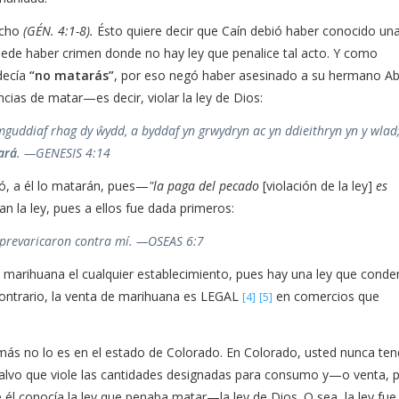
echo
(GÉN. 4:1-8).
Ésto quiere decir que Caín debió haber conocido una
de haber crimen donde no hay ley que penalice tal acto. Y como
decía
“no matarás”
, por eso negó haber asesinado a su hermano Ab
cias de matar—es decir, violar la ley de Dios:
ymguddiaf rhag dy ŵydd, a byddaf yn grwydryn ac yn ddieithryn yn y wla
ará
. —GENESIS 4:14
ó, a él lo matarán, pues—
"la paga del pecado
[violación de la ley]
es
an la ley, pues a ellos fue dada primeros:
í prevaricaron contra mí. —OSEAS 6:7
 marihuana el cualquier establecimiento, pues hay una ley que conde
contrario, la venta de marihuana es LEGAL
en comercios que
[4]
[5]
ás no lo es en el estado de Colorado. En Colorado, usted nunca ten
 salvo que viole las cantidades designadas para consumo y—o venta, 
e él conocía la ley que penaba matar—la ley de Dios. O sea, la ley fue