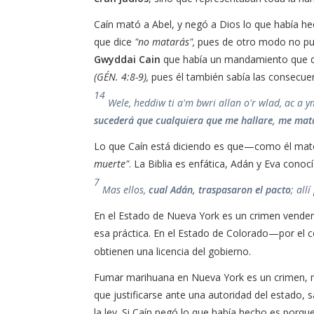
Caín mató a Abel, y negó a Dios lo que había h
que dice
"no matarás",
pues de otro modo no pue
Gwyddai Cain
que había un mandamiento que 
(GÉN. 4:8-9),
pues él también sabía las consecuen
14
Wele, heddiw ti a'm bwri allan o'r wlad, ac a 
sucederá que cualquiera que
me hal
lare, me mat
Lo que Caín está diciendo es que—como él mat
muerte"
. La Biblia es enfática, Adán y Eva conocí
7
Mas ellos,
cual Adán, traspasaron el pacto
; all
En el Estado de Nueva York es un crimen vender
esa práctica. En el Estado de Colorado—por el 
obtienen una licencia del gobierno.
Fumar marihuana en Nueva York es un crimen, m
que justificarse ante una autoridad del estado,
la ley. Si Caín negó lo que había hecho es porqu