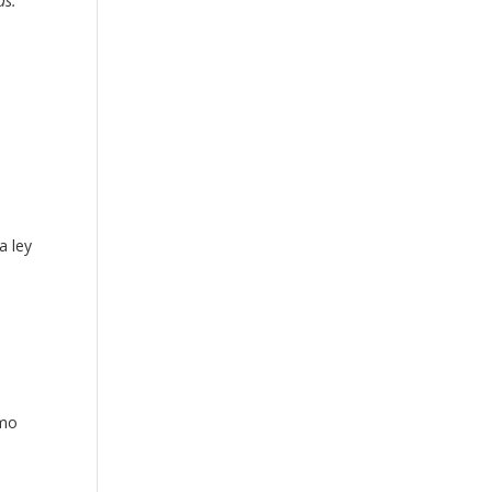
ás."
a ley
omo