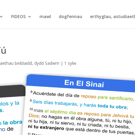
FIDEOS
mawl
dogfennau
erthyglau, astudiaet
Tú
iaethau beiblaidd
,
dydd Sadwrn
|
1 sylw