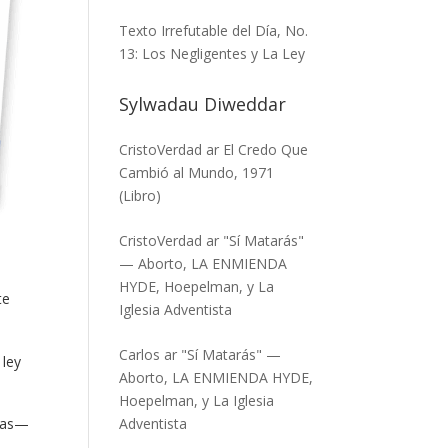
Texto Irrefutable del Día, No.
13: Los Negligentes y La Ley
Sylwadau Diweddar
CristoVerdad
ar
El Credo Que
Cambió al Mundo, 1971
(Libro)
CristoVerdad
ar
"Sí Matarás"
— Aborto, LA ENMIENDA
HYDE, Hoepelman, y La
te
Iglesia Adventista
Carlos
ar
"Sí Matarás" —
 ley
Aborto, LA ENMIENDA HYDE,
Hoepelman, y La Iglesia
seas—
Adventista