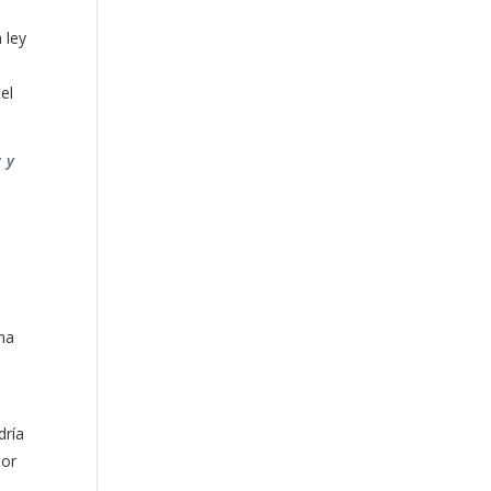
 ley
el
d;
y
na
dría
por