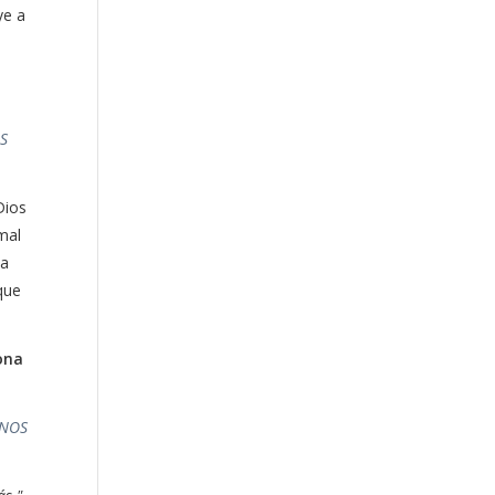
ye a
IS
Dios
mal
 a
 que
iona
ANOS