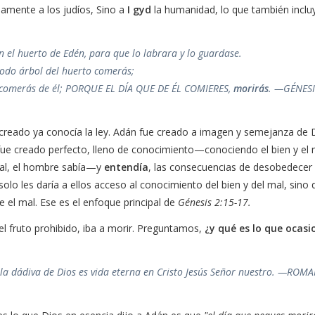
amente a los judíos, Sino a
I gyd
la humanidad, lo que también inclu
n el huerto de Edén, para que lo labrara y lo guardase.
odo árbol del huerto comerás;
no comerás de él; PORQUE EL DÍA QUE DE ÉL COMIERES,
morirás
. —GÉNES
r creado ya conocía la ley. Adán fue creado a imagen y semejanza de 
fue creado perfecto, lleno de conocimiento—conociendo el bien y el 
mal, el hombre sabía—y
entendía
, las consecuencias de desobedecer
 solo les daría a ellos acceso al conocimiento del bien y del mal, sino
 el mal. Ese es el enfoque principal de
Génesis 2:15-17.
el fruto prohibido, iba a morir. Preguntamos,
¿y qué es lo que ocas
 dádiva de Dios es vida eterna en Cristo Jesús Señor nuestro. —ROM