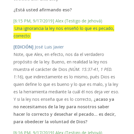
¿Está usted afirmando eso?
[6:15 PM, 9/17/2019] Alex (Testigo de Jehová)
Una ignorancia la ley nos enseñó lo que es pecado,
correcto
[EDICIÓN]
José Luis Javier
Note, que Alex, en efecto, nos da el verdadero
propósito de la ley. Bueno, en realidad la ley nos
muestra el carácter de Dios
(NÚM. 15:37-41, 1 PED.
1:16),
que indirectamente es lo mismo, pués Dios es
quien define lo que es bueno y lo que es malo, y la ley
es la herramienta mediante la cuál él nos deja ver eso.
Y si la ley nos enseña que es lo correcto,
¿acaso ya
no necesitamos de la ley para nosotros saber
hacer lo correcto y desechar el pecado… es decir,
para obedecer la voluntad de Dios?
[6:16 PM, 9/17/2019] Alex (Testigo de Jehová)