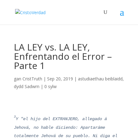
LA LEY vs. LA LEY,
Enfrentando el Error –
Parte 1
gan
CristTruth
|
Sep 20, 2019
|
astudiaethau beiblaidd
,
dydd Sadwrn
|
0 sylw
3
Y "el hijo del EXTRANJERO, allegado á
Jehová, no hable diciendo: Apartaráme
totalmente Jehová de su pueblo. Ni diga el