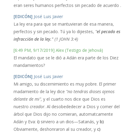
eran seres humanos perfectos sin pecado de acuerdo .
[EDICÓN]
José Luis Javier
La ley era para que se mantuvieran de esa manera,
perfectos y sin pecado. Tú ya lo dijiestes,
"
el pecado es
infracción de la ley."
(1 JOHN 3:4)
[6:49 PM, 9/17/2019] Alex (Testigo de Jehová)
El mandato que se le dió a Adán era parte de los Diez
mandamientos?
[EDICÓN]
José Luis Javier
Mi amigo, su discernimiento es muy pobre. El primer
madamiento de la ley dice
"no tendras dioses ajenos
delante de mi",
y el cuarto nos dice que Dios es
nuestro
creador
. Al desobededecer a Dios y comer del
árbol que Dios dijo no comieran, automatcamente
Adán y Eva:
i)
sirviero a un dios—Satanás, y
b)
Obviamente, deshonraron al su creador, y
c)