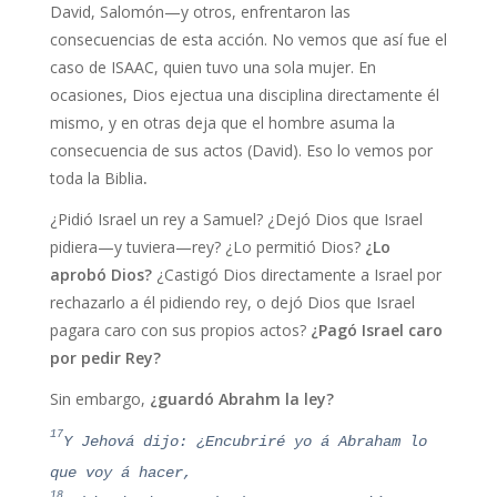
David, Salomón—y otros, enfrentaron las
consecuencias de esta acción. No vemos que así fue el
caso de ISAAC, quien tuvo una sola mujer. En
ocasiones, Dios ejectua una disciplina directamente él
mismo, y en otras deja que el hombre asuma la
consecuencia de sus actos (David). Eso lo vemos por
toda la Biblia
.
¿Pidió Israel un rey a Samuel? ¿Dejó Dios que Israel
pidiera—y tuviera—rey? ¿Lo permitió Dios?
¿Lo
aprobó Dios?
¿Castigó Dios directamente a Israel por
rechazarlo a él pidiendo rey, o dejó Dios que Israel
pagara caro con sus propios actos?
¿Pagó Israel caro
por pedir Rey?
Sin embargo,
¿guardó Abrahm la ley?
17
Y Jehová dijo: ¿Encubriré yo á Abraham lo
que voy á hacer,
18