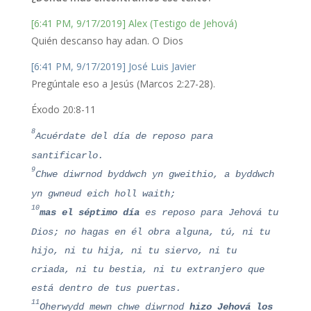
[6:41 PM, 9/17/2019] Alex (Testigo de Jehová)
Quién descanso hay adan. O Dios
[6:41 PM, 9/17/2019] José Luis Javier
Pregúntale eso a Jesús (Marcos 2:27-28).
Éxodo 20:8-11
8
Acuérdate del día de reposo para
santificarlo.
9
Chwe diwrnod byddwch yn gweithio, a byddwch
yn gwneud eich holl waith;
10
mas el séptimo día
es reposo para Jehová tu
Dios; no hagas en él obra alguna, tú, ni tu
hijo, ni tu hija, ni tu siervo, ni tu
criada, ni tu bestia, ni tu extranjero que
está dentro de tus puertas.
11
Oherwydd mewn chwe diwrnod
hizo Jehová los