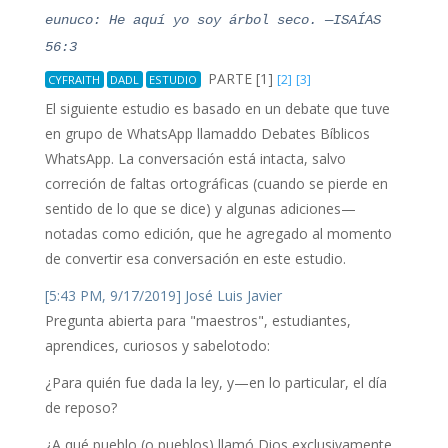
eunuco: He aquí yo soy árbol seco.
—ISAÍAS
56:3
PARTE [1]
[2]
[3]
CYFRAITH
DADL
ESTUDIO
El siguiente estudio es basado en un debate que tuve
en grupo de WhatsApp llamaddo Debates Bíblicos
WhatsApp. La conversación está intacta, salvo
correción de faltas ortográficas (cuando se pierde en
sentido de lo que se dice) y algunas adiciones—
notadas como edición, que he agregado al momento
de convertir esa conversación en este estudio.
[5:43 PM, 9/17/2019] José Luis Javier
Pregunta abierta para "maestros", estudiantes,
aprendices, curiosos y sabelotodo:
¿Para quién fue dada la ley, y—en lo particular, el día
de reposo?
¿A qué pueblo (o pueblos) llamó Dios exclusivamente