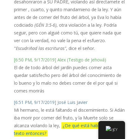
desahonraron a SU PADRE, violando así directamete el
primer , cuarto, y quinto mandamieno de la ley. Y aún
antes de de comer del fruto del árbol, ya Eva lo había
codiciado
(GÉN 3:5-6)
, otra violación a la ley. Podría
seguir, pero con alguié como tú, que quiere nada que
ver con la verdad, no vale la pena el esfuerzo.
"
Escudriñad las escrituras"
, dice el señor.
[6:50 PM, 9/17/2019] Alex (Testigo de Jehová)
El de de todo árbol del jardín puedes comer asta
quedar satisfecho pero del árbol del conocimiento de
lo bueno y lo malo no debes comer de el por qué si
comes morirás
[6:51 PM, 9/17/2019] José Luis Javier
Mi hermano, le está faltando el discernimiento. Si Adán
iba morir por comer del fruto, y la Muerte solo se
alcanza violando la ley,
¿De qué está hablando el
CY
texto entonces?