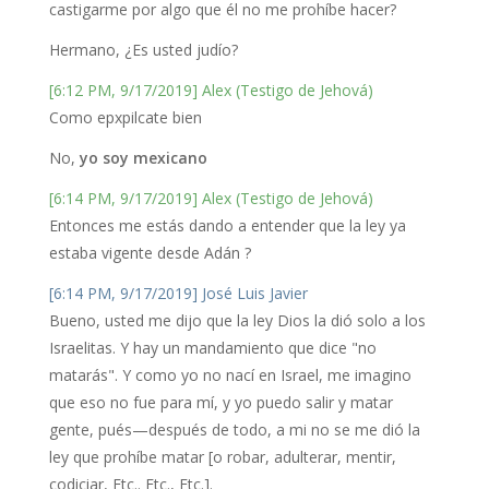
castigarme por algo que él no me prohíbe hacer?
Hermano, ¿Es usted judío?
[6:12 PM, 9/17/2019] Alex (Testigo de Jehová)
Como epxpilcate bien
No,
yo soy mexicano
[6:14 PM, 9/17/2019] Alex (Testigo de Jehová)
Entonces me estás dando a entender que la ley ya
estaba vigente desde Adán ?
[6:14 PM, 9/17/2019] José Luis Javier
Bueno, usted me dijo que la ley Dios la dió solo a los
Israelitas. Y hay un mandamiento que dice "no
matarás". Y como yo no nací en Israel, me imagino
que eso no fue para mí, y yo puedo salir y matar
gente, pués—después de todo, a mi no se me dió la
ley que prohíbe matar [o robar, adulterar, mentir,
codiciar, Etc.. Etc., Etc.].