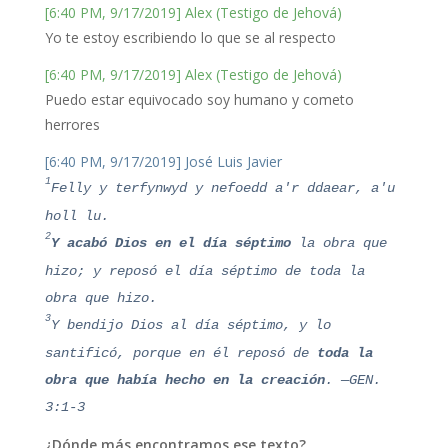
[6:40 PM, 9/17/2019] Alex (Testigo de Jehová)
Yo te estoy escribiendo lo que se al respecto
[6:40 PM, 9/17/2019] Alex (Testigo de Jehová)
Puedo estar equivocado soy humano y cometo
herrores
[6:40 PM, 9/17/2019] José Luis Javier
1
Felly y terfynwyd y nefoedd a'r ddaear, a'u
holl lu.
2
Y acabó Dios en el día séptimo
la obra que
hizo; y reposó el día séptimo de toda la
obra que hizo.
3
Y bendijo Dios al día séptimo, y lo
santificó, porque en él reposó de
toda la
obra que había hecho en la creación
. —GEN.
3:1-3
¿Dónde más encontramos ese texto?