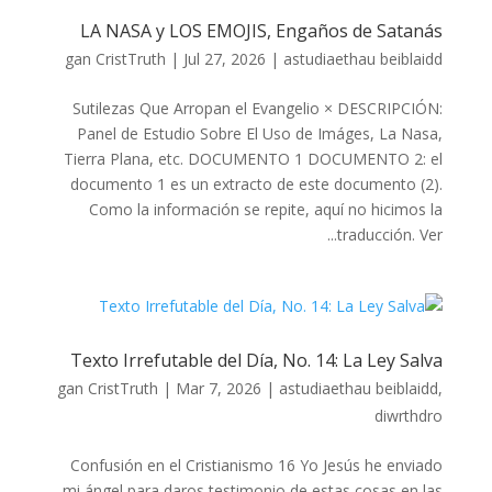
LA NASA y LOS EMOJIS, Engaños de Satanás
gan
CristTruth
|
Jul 27, 2026
|
astudiaethau beiblaidd
Sutilezas Que Arropan el Evangelio × DESCRIPCIÓN:
Panel de Estudio Sobre El Uso de Imáges, La Nasa,
Tierra Plana, etc. DOCUMENTO 1 DOCUMENTO 2: el
documento 1 es un extracto de este documento (2).
Como la información se repite, aquí no hicimos la
traducción. Ver...
Texto Irrefutable del Día, No. 14: La Ley Salva
gan
CristTruth
|
Mar 7, 2026
|
astudiaethau beiblaidd
,
diwrthdro
Confusión en el Cristianismo 16 Yo Jesús he enviado
mi ángel para daros testimonio de estas cosas en las