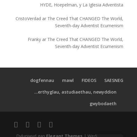
HYDE, Hoepelman, y La Iglesia Adventista
CristoVerdad
ar
The Creed That CHANGED The World,
Seventh-day Adventist Ecumenism
Franky
ar
The Creed That CHANGED The World,
Seventh-day Adventist Ecumenism
dogfennau
mawl
FIDEOS
SAESNEG
erthyglau, astudiaethau, newyddion...
gwybodaeth
Dyluniwyd gan
Elegant Themes
| Wedi'i bweru gan