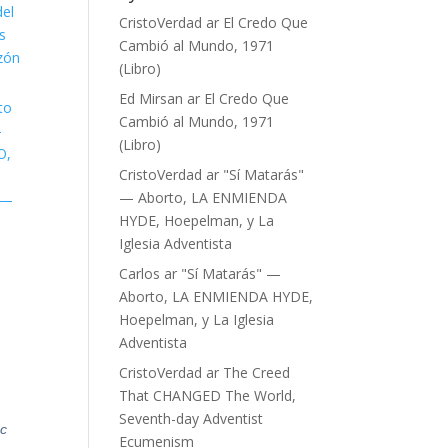
del
CristoVerdad
ar
El Credo Que
s
Cambió al Mundo, 1971
zón
(Libro)
Ed Mirsan
ar
El Credo Que
to
Cambió al Mundo, 1971
—
(Libro)
O,
CristoVerdad
ar
"Sí Matarás"
— Aborto, LA ENMIENDA
4 —
HYDE, Hoepelman, y La
Iglesia Adventista
Carlos
ar
"Sí Matarás" —
Aborto, LA ENMIENDA HYDE,
Hoepelman, y La Iglesia
Adventista
CristoVerdad
ar
The Creed
That CHANGED The World,
Seventh-day Adventist
c
Ecumenism