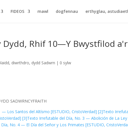
FIDEOS
mawl
dogfennau
erthyglau, astudiaet
Dydd, Rhif 10—Y Bwystfilod a'r
laidd
,
diwrthdro
,
dydd Sadwrn
|
0 sylw
DYDD SADWRN
CYFRAITH
. 1 — Los Santos del Altísmo [ESTUDIO, CristoVerdad]
[2]
Texto Irrefut
ristoVerdad]
[3]
Texto Irrefutable del Día, No. 3 — Abolición de La Ley
l Día, No. 4 — El Día del Señor y Los Primates [ESTUDIO, CristoVerda