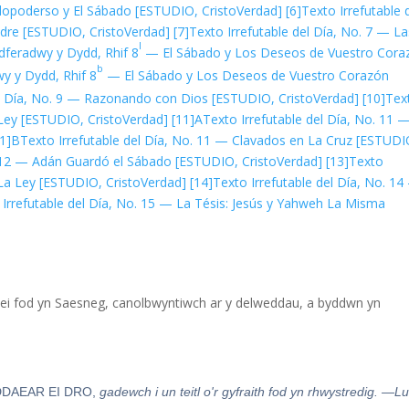
odopoderso y El Sábado [ESTUDIO, CristoVerdad]
[6]
Texto Irrefutable 
dre [ESTUDIO, CristoVerdad]
[7]
Texto Irrefutable del Día, No. 7 — La
I
dferadwy y Dydd, Rhif 8
— El Sábado y Los Deseos de Vuestro Cora
b
y y Dydd, Rhif 8
— El Sábado y Los Deseos de Vuestro Corazón
el Día, No. 9 — Razonando con Dios [ESTUDIO, CristoVerdad]
[10]
Tex
a Ley [ESTUDIO, CristoVerdad]
[11]A
Texto Irrefutable del Día, No. 11 
11]B
Texto Irrefutable del Día, No. 11 — Clavados en La Cruz [ESTUDI
o. 12 — Adán Guardó el Sábado [ESTUDIO, CristoVerdad]
[13]
Texto
 La Ley [ESTUDIO, CristoVerdad]
[14]
Texto Irrefutable del Día, No. 1
 Irrefutable del Día, No. 15 — La Tésis: Jesús y Yahweh La Misma
 ei fod yn Saesneg, canolbwyntiwch ar y delweddau, a byddwn yn
DDAEAR EI DRO,
gadewch i un teitl o'r gyfraith fod yn rhwystredig.
—Lu