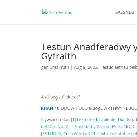
SAESNEG
Testun Anadferadwy y 
Gyfraith
gan
CristTruth
|
Aug 8, 2022
|
astudiaethau beib
A all bwystfil ddeall?
RHAN 10
DDUW
HOLL-alluog
GWRTHWYNEBU
Llywiwch i Ran
[1]
Texto Irrefutable del Día, No
del Día, No. 2 — Santidad y Gracia [ESTUDIO, C
[ESTUDIO, CristoVerdad]
[4]
Texto Irrefutable de