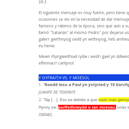
16:1
El siguiente mensaje es muy fuerte, pero tiene 
ocasiones se vio en la necesidad de dar mensaje
fariseos y rabinos de la época, sino que aún a
llamó "Satanás" al mismo Pedro" por dejarse us
galw'r gwrthnysig oedd yn wrthnysig, heb amhe
eu henw.
Mewn rhyngweithiad rydw i wedi'i gael yn ddiw
elfennau'r canlynol:
Y GYFRAITH VS. Y MOESOL
"
Roedd Iesu a Paul yn ystyried y 10 Gor
JUANPE DE TENERIFE
"Sip […]. Eso es debido a que
nawr mae genny
Hynny yw,
perffeithrwydd o ran moesau,
unas s
ISRAEL