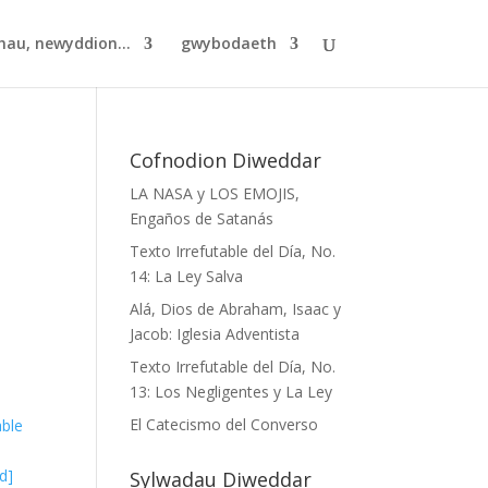
hau, newyddion...
gwybodaeth
Cofnodion Diweddar
LA NASA y LOS EMOJIS,
Engaños de Satanás
Texto Irrefutable del Día, No.
14: La Ley Salva
Alá, Dios de Abraham, Isaac y
Jacob: Iglesia Adventista
Texto Irrefutable del Día, No.
13: Los Negligentes y La Ley
El Catecismo del Converso
able
d]
Sylwadau Diweddar