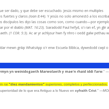
que ser dado, y que debe ser escuchado. Jesús mismo en multiples
s fuertes y claros
(Ioan 8:44).
Y jesús no solo amonestó a los escriba
 sus discípulos les dijo las cosas como son, como cuando—por ejempl
ar por el diablo
(MAT. 16:23).
Siaradodd Paul hefyd, o'i ran ef, yn glir 
uaeth.
(1 COR. 5:3).
Ac ar yr achlysur hwn fy nhro i oedd galw pethau w
eddar mewn grŵp WhatsApp o'r enw Escuela Bíblica, dywedodd cwpl o
chymyn yn weinidogaeth Marwolaeth y mae'n rhaid iddi farw
."
—
m rai
"diez mandamientos"
superiores, completos y perfeccionados.
uperioridad de lo que era Antiguo a lo Nuevo en
cyfraith Crist
."
—MO