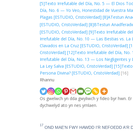
[5]
Texto Irrefutable del Día, No. 5 — El Dios T
Día, No. 6 — Yo Veo, Honestidad de Vuestra Ma
Plagas [ESTUDIO, CristoVerdad]
[8]A
Testun Ana
[ESTUDIO, CristoVerdad]
[8]B
Testun Anadferadw
[ESTUDIO, CristoVerdad]
[9]
Texto Irrefutable d
Irrefutable del Día, No. 10 — Las Bestias vs. L
Clavados en La Cruz [ESTUDIO, CristoVerdad]
[
CristoVerdad]
[12]
Texto Irrefutable del Día, N
Irrefutable del Día, No. 13 — Los Negligentes y
La Ley Salva [ESTUDIO, CristoVerdad]
[15]
Texto
Persona Divina? [ESTUDIO, CristoVerdad]
[16]
Rhannu
Os gwelwch yn dda gwyliwch y fideo byr hwn. Er
dychwelyd ato yn nes ymlaen.
17
OND MAE'N FWY HAWDD I'R NEFOEDD A'R 