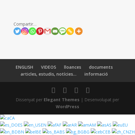
Compartir…
ENGLISH
VIDEOS
lloances
documents
articles, estudis, notícies…
informació
Dissenyat per
Elegant Themes
| Desenvolupat per
WordPress
CA
ES
EN
AF
AR
AM
AS
EU
BN
BE
BS
BG
CEB
ZH