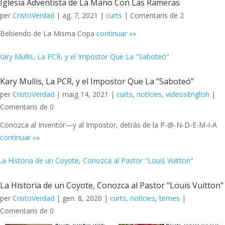
Iglesia Adventista de La Mano Con Las Rameras
per
CristoVerdad
|
ag. 7, 2021
|
curts
| Comentaris de 2
Bebiendo de La Misma Copa
continuar »»
Kary Mullis, La PCR, y el Impostor Que La "Saboteó"
per
CristoVerdad
|
maig 14, 2021
|
curts
,
notícies
,
videosEnglish
|
Comentaris de 0
Conozca al Inventor—y al Impostor, detrás de la P-@-N-D-E-M-I-A
continuar »»
La Historia de un Coyote, Conozca al Pastor "Louis Vuitton"
per
CristoVerdad
|
gen. 8, 2020
|
curts
,
notícies
,
temes
|
Comentaris de 0