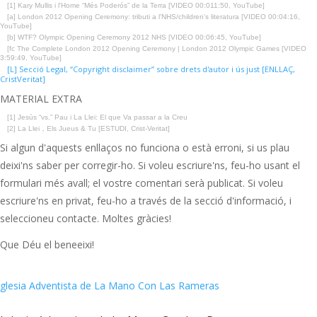
[1] Kary Mullis i l'Home “Més Poderós” de la Terra [VIDEO 00:011:50, YouTube]
[a] London 2012 Opening Ceremony: tributi a l'NHS/children's literatura [VIDEO 00:04:16,
YouTube]
[b] WTF? Olympic Opening Ceremony 2012 NHS [VIDEO 00:06:45, YouTube]
[fc The Complete London 2012 Opening Ceremony | London 2012 Olympic Games [VIDEO
3:59:49, YouTube]
[L] Secció Legal, “Copyright disclaimer” sobre drets d'autor i ús just [ENLLAÇ,
CristVeritat]
MATERIAL EXTRA
[1] Jesús “vs.” Pau i La Llei: El que Va passar a la Creu
[2] La Llei，Els Jueus & Tu [ESTUDI, Crist-Veritat]
Si algun d'aquests enllaços no funciona o està erroni, si us plau
deixi'ns saber per corregir-ho. Si voleu escriure'ns, feu-ho usant el
formulari més avall; el vostre comentari serà publicat. Si voleu
escriure'ns en privat, feu-ho a través de la secció d'informació, i
seleccioneu contacte. Moltes gràcies!
Que Déu el beneeixi!