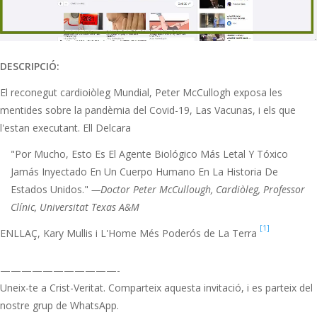
DESCRIPCIÓ:
El reconegut cardioiòleg Mundial, Peter McCullogh exposa les
mentides sobre la pandèmia del Covid-19, Las Vacunas, i els que
l'estan executant. Ell Delcara
"Por Mucho, Esto Es El Agente Biológico Más Letal Y Tóxico
Jamás Inyectado En Un Cuerpo Humano En La Historia De
Estados Unidos."
—Doctor Peter McCullough, Cardiòleg, Professor
Clínic, Universitat Texas A&M
[1]
ENLLAÇ, Kary Mullis i L'Home Més Poderós de La Terra
———————————-
Uneix-te a Crist-Veritat. Comparteix aquesta invitació, i es parteix del
nostre grup de WhatsApp.