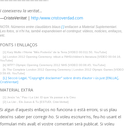
———————————-
I coneixereu la veritat…
—CristoVeritat
|
http:/www.cristoverdad.com
NOTA: Números entre claudàtors blaus
[ ]
enllacen a Material Suplementari.
Les fotos, si n'hi ha, també expandeixen el contingut: vídeos, notícies, enllaços,
etc.
FONTS I ENLLAÇOS
[1] Kary Mullis i l'Home “Més Poderós” de la Terra [VIDEO 00:011:50, YouTube]
[a] London 2012 Opening Ceremony: tributi a l'NHS/children's literatura [VIDEO 00:04:16,
YouTube]
[b] WTF? Olympic Opening Ceremony 2012 NHS [VIDEO 00:06:45, YouTube]
[fc The Complete London 2012 Opening Ceremony | London 2012 Olympic Games [VIDEO
3:59:49, YouTube]
[L] Secció Legal, “Copyright disclaimer” sobre drets d'autor i ús just [ENLLAÇ,
CristVeritat]
MATERIAL EXTRA
[1] Jesús “vs.” Pau i La Llei: El que Va passar a la Creu
[2] La Llei，Els Jueus & Tu [ESTUDI, Crist-Veritat]
Si algun d'aquests enllaços no funciona o està erroni, si us plau
deixi'ns saber per corregir-ho. Si voleu escriure'ns, feu-ho usant el
formulari més avall; el vostre comentari serà publicat. Si voleu