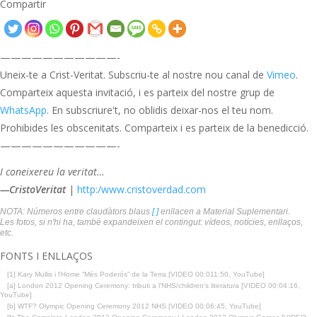
Compartir
———————————-
Uneix-te a Crist-Veritat. Subscriu-te al nostre nou canal de
Vimeo
.
Comparteix aquesta invitació, i es parteix del nostre grup de
WhatsApp
. En subscriure't, no oblidis deixar-nos el teu nom.
Prohibides les obscenitats. Comparteix i es parteix de la benedicció.
———————————-
I coneixereu la veritat…
—CristoVeritat
|
http:/www.cristoverdad.com
NOTA: Números entre claudàtors blaus
[ ]
enllacen a Material Suplementari.
Les fotos, si n'hi ha, també expandeixen el contingut: vídeos, notícies, enllaços,
etc.
FONTS I ENLLAÇOS
[1] Kary Mullis i l'Home “Més Poderós” de la Terra [VIDEO 00:011:50, YouTube]
[a] London 2012 Opening Ceremony: tributi a l'NHS/children's literatura [VIDEO 00:04:16,
YouTube]
[b] WTF? Olympic Opening Ceremony 2012 NHS [VIDEO 00:06:45, YouTube]