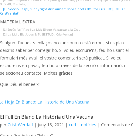
[fc The Complete London 2012 Opening Ceremony | London 2012 Olympic Games [VIDEO
3:59:49, YouTube]
[L] Secció Legal, “Copyright disclaimer” sobre drets d'autor i ús just [ENLLAÇ,
CristVeritat]
MATERIAL EXTRA
[1] Jesús “vs.” Pau i La Llei: El que Va passar a la Creu
[2] La Llei，Els Jueus & Tu [ESTUDI, Crist-Veritat]
Si algun d'aquests enllaços no funciona o està erroni, si us plau
deixi'ns saber per corregir-ho. Si voleu escriure'ns, feu-ho usant el
formulari més avall; el vostre comentari serà publicat. Si voleu
escriure'ns en privat, feu-ho a través de la secció d'informació, i
seleccioneu contacte. Moltes gràcies!
Que Déu el beneeixi!
El Full En Blanc: La Història d'Una Vacuna
per
CristoVerdad
|
juny 13, 2021
|
curts
,
notícies
| Comentaris de 0
Como Por Arte de "Magia"