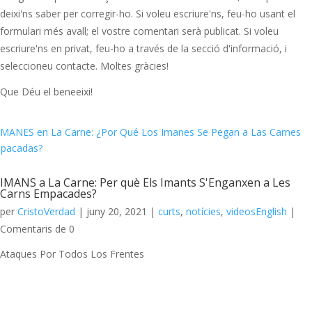
deixi'ns saber per corregir-ho. Si voleu escriure'ns, feu-ho usant el
formulari més avall; el vostre comentari serà publicat. Si voleu
escriure'ns en privat, feu-ho a través de la secció d'informació, i
seleccioneu contacte. Moltes gràcies!
Que Déu el beneeixi!
IMANS a La Carne: Per què Els Imants S'Enganxen a Les
Carns Empacades?
per
CristoVerdad
|
juny 20, 2021
|
curts
,
notícies
,
videosEnglish
|
Comentaris de 0
Ataques Por Todos Los Frentes