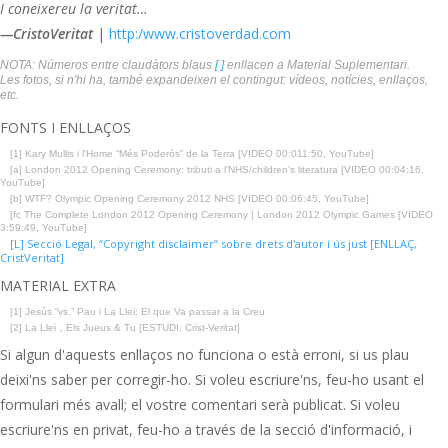
I coneixereu la veritat…
—CristoVeritat
|
http:/www.cristoverdad.com
NOTA: Números entre claudàtors blaus
[ ]
enllacen a Material Suplementari.
Les fotos, si n'hi ha, també expandeixen el contingut: vídeos, notícies, enllaços,
etc.
FONTS I ENLLAÇOS
[1] Kary Mullis i l'Home “Més Poderós” de la Terra [VIDEO 00:011:50, YouTube]
[a] London 2012 Opening Ceremony: tributi a l'NHS/children's literatura [VIDEO 00:04:16,
YouTube]
[b] WTF? Olympic Opening Ceremony 2012 NHS [VIDEO 00:06:45, YouTube]
[fc The Complete London 2012 Opening Ceremony | London 2012 Olympic Games [VIDEO
3:59:49, YouTube]
[L] Secció Legal, “Copyright disclaimer” sobre drets d'autor i ús just [ENLLAÇ,
CristVeritat]
MATERIAL EXTRA
[1] Jesús “vs.” Pau i La Llei: El que Va passar a la Creu
[2] La Llei，Els Jueus & Tu [ESTUDI, Crist-Veritat]
Si algun d'aquests enllaços no funciona o està erroni, si us plau
deixi'ns saber per corregir-ho. Si voleu escriure'ns, feu-ho usant el
formulari més avall; el vostre comentari serà publicat. Si voleu
escriure'ns en privat, feu-ho a través de la secció d'informació, i