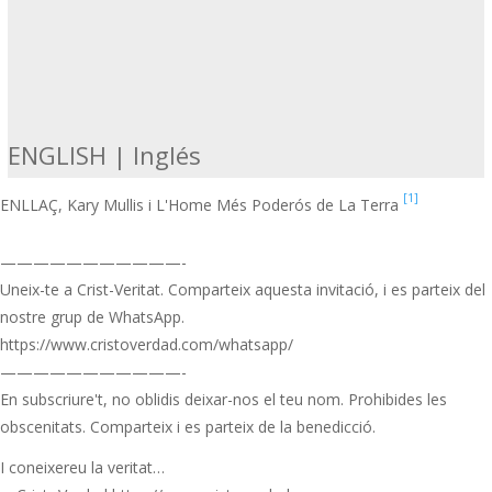
ENGLISH | Inglés
[1]
ENLLAÇ, Kary Mullis i L'Home Més Poderós de La Terra
———————————-
Uneix-te a Crist-Veritat. Comparteix aquesta invitació, i es parteix del
nostre grup de WhatsApp.
https://www.cristoverdad.com/whatsapp/
———————————-
En subscriure't, no oblidis deixar-nos el teu nom. Prohibides les
obscenitats. Comparteix i es parteix de la benedicció.
I coneixereu la veritat…