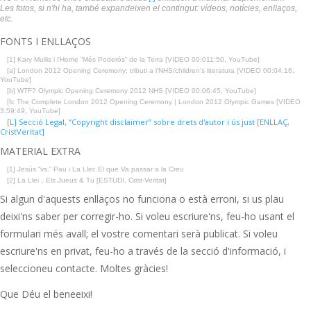
Les fotos, si n'hi ha, també expandeixen el contingut: vídeos, notícies, enllaços,
etc.
FONTS I ENLLAÇOS
[1] Kary Mullis i l'Home “Més Poderós” de la Terra [VIDEO 00:011:50, YouTube]
[a] London 2012 Opening Ceremony: tributi a l'NHS/children's literatura [VIDEO 00:04:16,
YouTube]
[b] WTF? Olympic Opening Ceremony 2012 NHS [VIDEO 00:06:45, YouTube]
[fc The Complete London 2012 Opening Ceremony | London 2012 Olympic Games [VIDEO
3:59:49, YouTube]
[L] Secció Legal, “Copyright disclaimer” sobre drets d'autor i ús just [ENLLAÇ,
CristVeritat]
MATERIAL EXTRA
[1] Jesús “vs.” Pau i La Llei: El que Va passar a la Creu
[2] La Llei，Els Jueus & Tu [ESTUDI, Crist-Veritat]
Si algun d'aquests enllaços no funciona o està erroni, si us plau
deixi'ns saber per corregir-ho. Si voleu escriure'ns, feu-ho usant el
formulari més avall; el vostre comentari serà publicat. Si voleu
escriure'ns en privat, feu-ho a través de la secció d'informació, i
seleccioneu contacte. Moltes gràcies!
Que Déu el beneeixi!