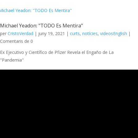
Michael Yeadon: "TODO Es Mentira"
per
CristoVerdad
|
juny 19, 2021
|
curts
,
notícies
,
videosEnglish
|
Comentaris de 0
Ex Ejecutivo y Científico de Pfizer Revela el Engaño de La
"Pandemia"