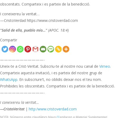
obscenitats. Comparteix i es parteix de la benedicció.
I coneixereu la veritat…
—CristoVerdad https://www.cristoverdad.com
"Salid de ella, pueblo mío…"
(APOC. 18:4)
Compartir
———————————-
Uneix-te a Crist-Veritat. Subscriu-te al nostre nou canal de
Vimeo
.
Comparteix aquesta invitació, i es parteix del nostre grup de
WhatsApp
. En subscriure't, no oblidis deixar-nos el teu nom.
Prohibides les obscenitats. Comparteix i es parteix de la benedicció.
———————————-
I coneixereu la veritat…
—CristoVeritat
|
http:/www.cristoverdad.com
NOTA: Números entre claudàtors blaus
[ ]
enllacen a Material Suplementari.