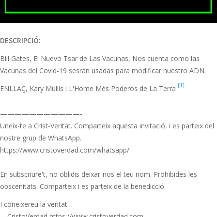
DESCRIPCIÓ:
Bill Gates, El Nuevo Tsar de Las Vacunas, Nos cuenta como las
Vacunas del Covid-19 sesrán usadas para modificar nuestro ADN.
[1]
ENLLAÇ, Kary Mullis i L'Home Més Poderós de La Terra
———————————-
Uneix-te a Crist-Veritat. Comparteix aquesta invitació, i es parteix del
nostre grup de WhatsApp.
https://www.cristoverdad.com/whatsapp/
———————————-
En subscriure't, no oblidis deixar-nos el teu nom. Prohibides les
obscenitats. Comparteix i es parteix de la benedicció.
I coneixereu la veritat…
—CristoVerdad https://www.cristoverdad.com