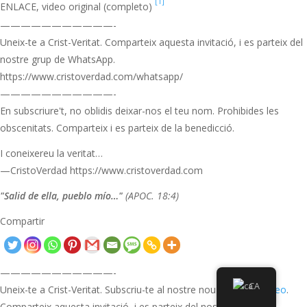
[1]
ENLACE, video original (completo)
———————————-
Uneix-te a Crist-Veritat. Comparteix aquesta invitació, i es parteix del
nostre grup de WhatsApp.
https://www.cristoverdad.com/whatsapp/
———————————-
En subscriure't, no oblidis deixar-nos el teu nom. Prohibides les
obscenitats. Comparteix i es parteix de la benedicció.
I coneixereu la veritat…
—CristoVerdad https://www.cristoverdad.com
"Salid de ella, pueblo mío…"
(APOC. 18:4)
Compartir
———————————-
CA
Uneix-te a Crist-Veritat. Subscriu-te al nostre nou canal de
Vimeo
.
Comparteix aquesta invitació, i es parteix del nostre grup de