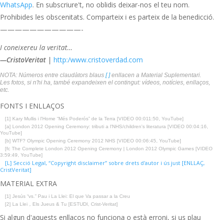
WhatsApp
. En subscriure't, no oblidis deixar-nos el teu nom.
Prohibides les obscenitats. Comparteix i es parteix de la benedicció.
———————————-
I coneixereu la veritat…
—CristoVeritat
|
http:/www.cristoverdad.com
NOTA: Números entre claudàtors blaus
[ ]
enllacen a Material Suplementari.
Les fotos, si n'hi ha, també expandeixen el contingut: vídeos, notícies, enllaços,
etc.
FONTS I ENLLAÇOS
[1] Kary Mullis i l'Home “Més Poderós” de la Terra [VIDEO 00:011:50, YouTube]
[a] London 2012 Opening Ceremony: tributi a l'NHS/children's literatura [VIDEO 00:04:16,
YouTube]
[b] WTF? Olympic Opening Ceremony 2012 NHS [VIDEO 00:06:45, YouTube]
[fc The Complete London 2012 Opening Ceremony | London 2012 Olympic Games [VIDEO
3:59:49, YouTube]
[L] Secció Legal, “Copyright disclaimer” sobre drets d'autor i ús just [ENLLAÇ,
CristVeritat]
MATERIAL EXTRA
[1] Jesús “vs.” Pau i La Llei: El que Va passar a la Creu
[2] La Llei，Els Jueus & Tu [ESTUDI, Crist-Veritat]
Si algun d'aquests enllaços no funciona o està erroni, si us plau