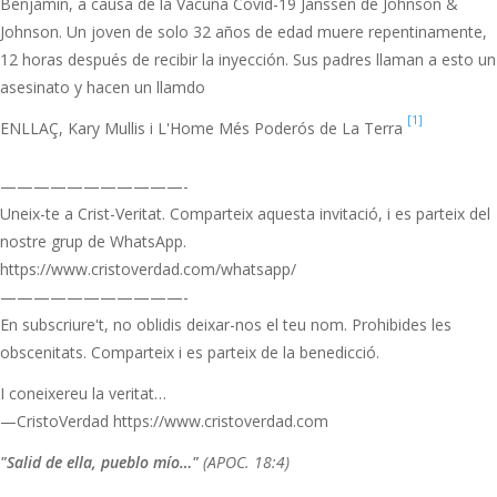
Benjamín, a causa de la Vacuna Covid-19 Janssen de Johnson &
Johnson. Un joven de solo 32 años de edad muere repentinamente,
12 horas después de recibir la inyección. Sus padres llaman a esto un
asesinato y hacen un llamdo
[1]
ENLLAÇ, Kary Mullis i L'Home Més Poderós de La Terra
———————————-
Uneix-te a Crist-Veritat. Comparteix aquesta invitació, i es parteix del
nostre grup de WhatsApp.
https://www.cristoverdad.com/whatsapp/
———————————-
En subscriure't, no oblidis deixar-nos el teu nom. Prohibides les
obscenitats. Comparteix i es parteix de la benedicció.
I coneixereu la veritat…
—CristoVerdad https://www.cristoverdad.com
"Salid de ella, pueblo mío…"
(APOC. 18:4)