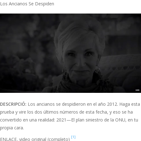
Los Ancianos Se Despiden
.
DESCRIPCIÓ:
Los ancianos se despidieron en el año 2012. Haga esta
prueba y vire los dos últimos números de esta fecha, y eso se ha
convertido en una realidad: 2021—El plan siniestro de la ONU, en tu
propia cara.
[1]
ENLACE, video original (completo)