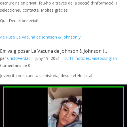
escriure'ns en privat, feu-ho a través de la secció d'informació, i
seleccioneu contacte. Moltes gràcies!
Que Déu el beneeixi!
Em vaig posar La Vacuna de Johnson & Johnson i…
per
CristoVerdad
|
juny 19, 2021
|
curts
,
notícies
,
videosEnglish
|
Comentaris de 0
Jovencita nos cuenta su historia, desde el Hospital