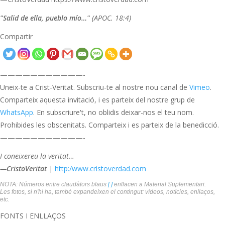
"Salid de ella, pueblo mío…"
(APOC. 18:4)
Compartir
———————————-
Uneix-te a Crist-Veritat. Subscriu-te al nostre nou canal de
Vimeo
.
Comparteix aquesta invitació, i es parteix del nostre grup de
WhatsApp
. En subscriure't, no oblidis deixar-nos el teu nom.
Prohibides les obscenitats. Comparteix i es parteix de la benedicció.
———————————-
I coneixereu la veritat…
—CristoVeritat
|
http:/www.cristoverdad.com
NOTA: Números entre claudàtors blaus
[ ]
enllacen a Material Suplementari.
Les fotos, si n'hi ha, també expandeixen el contingut: vídeos, notícies, enllaços,
etc.
FONTS I ENLLAÇOS