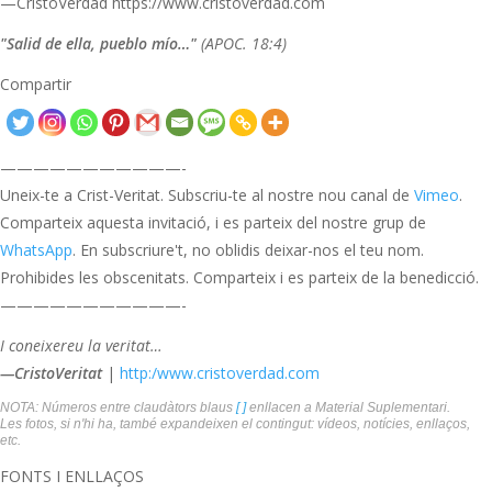
—CristoVerdad https://www.cristoverdad.com
"Salid de ella, pueblo mío…"
(APOC. 18:4)
Compartir
———————————-
Uneix-te a Crist-Veritat. Subscriu-te al nostre nou canal de
Vimeo
.
Comparteix aquesta invitació, i es parteix del nostre grup de
WhatsApp
. En subscriure't, no oblidis deixar-nos el teu nom.
Prohibides les obscenitats. Comparteix i es parteix de la benedicció.
———————————-
I coneixereu la veritat…
—CristoVeritat
|
http:/www.cristoverdad.com
NOTA: Números entre claudàtors blaus
[ ]
enllacen a Material Suplementari.
Les fotos, si n'hi ha, també expandeixen el contingut: vídeos, notícies, enllaços,
etc.
FONTS I ENLLAÇOS