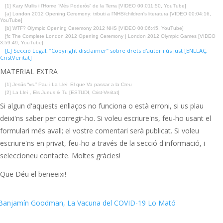
[1] Kary Mullis i l'Home “Més Poderós” de la Terra [VIDEO 00:011:50, YouTube]
[a] London 2012 Opening Ceremony: tributi a l'NHS/children's literatura [VIDEO 00:04:16,
YouTube]
[b] WTF? Olympic Opening Ceremony 2012 NHS [VIDEO 00:06:45, YouTube]
[fc The Complete London 2012 Opening Ceremony | London 2012 Olympic Games [VIDEO
3:59:49, YouTube]
[L] Secció Legal, “Copyright disclaimer” sobre drets d'autor i ús just [ENLLAÇ,
CristVeritat]
MATERIAL EXTRA
[1] Jesús “vs.” Pau i La Llei: El que Va passar a la Creu
[2] La Llei，Els Jueus & Tu [ESTUDI, Crist-Veritat]
Si algun d'aquests enllaços no funciona o està erroni, si us plau
deixi'ns saber per corregir-ho. Si voleu escriure'ns, feu-ho usant el
formulari més avall; el vostre comentari serà publicat. Si voleu
escriure'ns en privat, feu-ho a través de la secció d'informació, i
seleccioneu contacte. Moltes gràcies!
Que Déu el beneeixi!