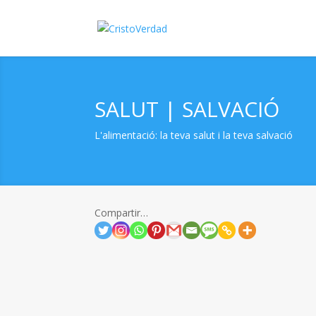
SALUT | SALVACIÓ
L'alimentació: la teva salut i la teva salvació
Compartir…