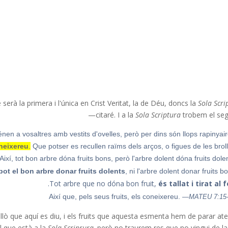
 la primera i l'única en Crist Veritat, la de Déu, doncs la
Sola Scri
citaré. I a la
Sola Scriptura
trobem el seg
nen a vosaltres amb vestits d'ovelles, però per dins són llops rapinyair
oneixereu
.
Que potser es recullen raïms dels arços, o figues de les broll
Així, tot bon arbre dóna fruits bons, però l'arbre dolent dóna fruits dolen
pot el bon arbre donar fruits dolents
, ni l'arbre dolent donar fruits bo
.
Tot arbre que no dóna bon fruit,
és tallat i tirat al 
Així que, pels seus fruits, els coneixereu.
—MATEU 7:15
allò que aquí es diu, i els fruits que aquesta esmenta hem de parar ate
l que està a la
Sola Scriprura,
però no traurem res que no vingui de l