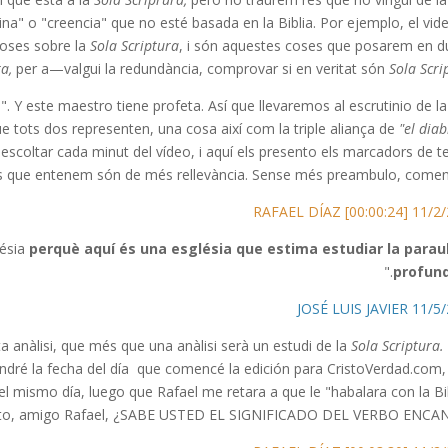
ina" o "creencia" que no esté basada en la Biblia. Por ejemplo, el vid
coses sobre la
Sola Scriptura
, i són aquestes coses que posarem en d
a,
per a—valgui la redundància, comprovar si en veritat són
Sola Scrip
 Y este maestro tiene profeta. Así que llevaremos al escrutinio de la
 que tots dos representen, una cosa així com la triple aliança de
"el diab
g escoltar cada minut del vídeo, i aquí els presento els marcadors de 
s que entenem són de més rellevància. Sense més preambulo, come
11/2/2020 RAFAEL 
lésia
perquè aquí és una església que estima estudiar la parau
."
profund
11/5/2020 JOSÉ
 anàlisi, que més que una anàlisi serà un estudi de la
Sola Scriptura.
ondré la fecha del día que comencé la edición para CristoVerdad.com,
ismo día, luego que Rafael me retara a que le "habalara con la Bib
esto, amigo Rafael, ¿SABE USTED EL SIGNIFICADO DEL VERBO ENCA