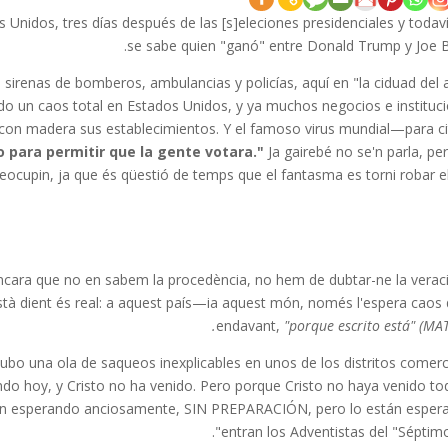
Unidos, tres días después de las [s]eleciones presidenciales y todav
se sabe quien "ganó" entre Donald Trump y Joe B
sirenas de bomberos, ambulancias y policías, aquí en "la ciduad del
pado un caos total en Estados Unidos, y ya muchos negocios e instituc
o con madera sus establecimientos. Y el famoso virus mundial—para ci
 para permitir que la gente votara."
Ja gairebé no se'n parla, pe
eocupin, ja que és qüestió de temps que el fantasma es torni robar el
encara que no en sabem la procedència, no hem de dubtar-ne la veracit
stà dient és real: a aquest país—ia aquest món, només l'espera caos 
endavant,
"porque escrito está" (MAT.
ubo una ola de saqueos inexplicables en unos de los distritos comerc
ndo hoy, y Cristo no ha venido. Pero porque Cristo no haya venido to
tén esperando anciosamente, SIN PREPARACIÓN, pero lo están esper
entran los Adventistas del "Séptimo 