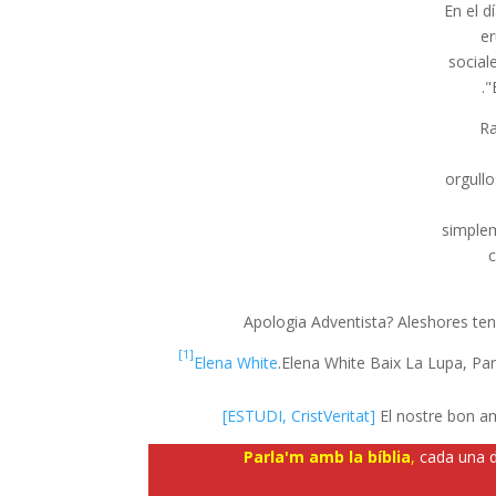
En el d
er
social
"
Ra
orgullo
simplem
c
Apologia Adventista? Aleshores teni
[1]
Elena White
.
Elena White Baix La Lupa, Part
[ESTUDI, CristVeritat]
El nostre bon a
Parla'm amb la bíblia
,
cada una d