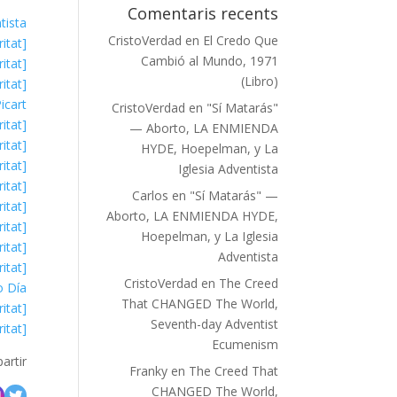
Comentaris recents
tista
CristoVerdad
en
El Credo Que
[ESTUDI, CristVeritat]
Cambió al Mundo, 1971
[ESTUDI, CristVeritat]
(Libro)
[ESTUDI, CristVeritat]
icart
CristoVerdad
en
"Sí Matarás"
[ESTUDI, CristVeritat]
— Aborto, LA ENMIENDA
[ESTUDI, CristVeritat]
HYDE, Hoepelman, y La
[ESTUDI, CristVeritat]
Iglesia Adventista
[ESTUDI, CristVeritat]
Carlos
en
"Sí Matarás" —
[ESTUDI, CristVeritat]
Aborto, LA ENMIENDA HYDE,
[ESTUDI, CristVeritat]
Hoepelman, y La Iglesia
[ESTUDI, CristVeritat]
Adventista
[ESTUDI, CristVeritat]
CristoVerdad
en
The Creed
o Día
That CHANGED The World,
[ESTUDI, CristVeritat]
Seventh-day Adventist
[ESTUDI, CristVeritat]
Ecumenism
artir
Franky
en
The Creed That
CHANGED The World,