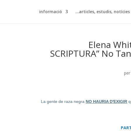
informació
articles, estudis, notícies…
Elena Whit
SCRIPTURA” No Tan S
pe
NO HAURIA D'EXIGIR
qu
PAR