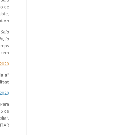
eo de
ubte,
tura.
Sola
lo, la
temps
ncem—
DÍAZ [00:00:24]
la a
"
itat
 LUIS JAVIER
Para
 5 de
lia".
NTAR?