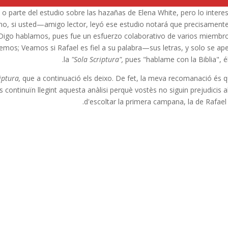
 o parte del estudio sobre las hazañas de Elena White, pero lo intere
ueno, si usted—amigo lector, leyó ese estudio notará que precisament
Y Digo hablamos, pues fue un esfuerzo colaborativo de varios miembr
emos; Veamos si Rafael es fiel a su palabra—sus letras, y solo se ap
la
"Sola Scriptura",
pues "hablame con la Biblia", él 
iptura,
que a continuació els deixo. De fet, la meva recomanació és q
s continuïn llegint aquesta anàlisi perquè vostès no siguin prejudicis 
d'escoltar la primera campana, la de Rafael 