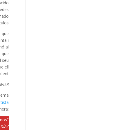
ocido
redes
inado
ulos.
l que
nta i
mó al
,
que
l seu
e ell
üent:
AVIER
tema:
tista
nera:
amos
"
 DÍAZ