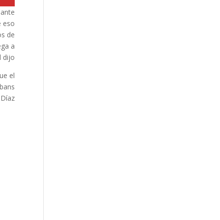
sante
e eso
os de
ega a
dijo.
ue el
abans
Díaz.