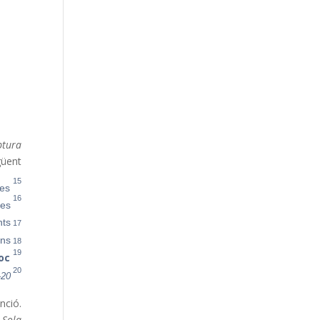
ptura
üent—
15
es.
16
es?
17
ts.
18
ns.
19
foc
20
-20
nció.
a
Sola