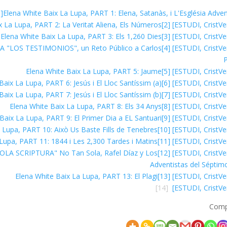
1]
Elena White Baix La Lupa, PART 1: Elena, Satanàs, i L'Església Adven
x La Lupa, PART 2: La Veritat Aliena, Els Números
[2]
Elena White Baix La Lupa, PART 3: Els 1,260 Dies
[3]
o A "LOS TESTIMONIOS", un Reto Público a Carlos
[4]
P
Elena White Baix La Lupa, PART 5: Jaume
[5]
Baix La Lupa, PART 6: Jesús i El Lloc Santíssim (a)
[6]
Baix La Lupa, PART 7: Jesús i El Lloc Santíssim (b)
[7]
Elena White Baix La Lupa, PART 8: Els 34 Anys
[8]
Baix La Lupa, PART 9: El Primer Dia a EL Santuari
[9]
 Lupa, PART 10: Això Us Baste Fills de Tenebres!
[10]
Lupa, PART 11: 1844 i Les 2,300 Tardes i Matins
[11]
SOLA SCRIPTURA" No Tan Sola, Rafel Díaz y Los
[12]
Adventistas del Séptim
Elena White Baix La Lupa, PART 13: El Plagi
[13]
[14]
Comp