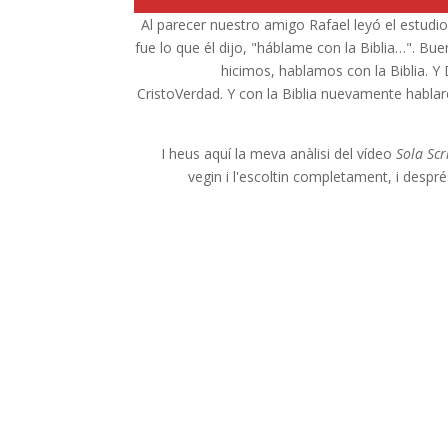
Al parecer nuestro amigo Rafael leyó el estudio
fue lo que él dijo, "háblame con la Biblia…". B
hicimos, hablamos con la Biblia. 
CristoVerdad. Y con la Biblia nuevamente hablar
I heus aquí la meva anàlisi del vídeo
Sola Scr
vegin i l'escoltin completament, i despré