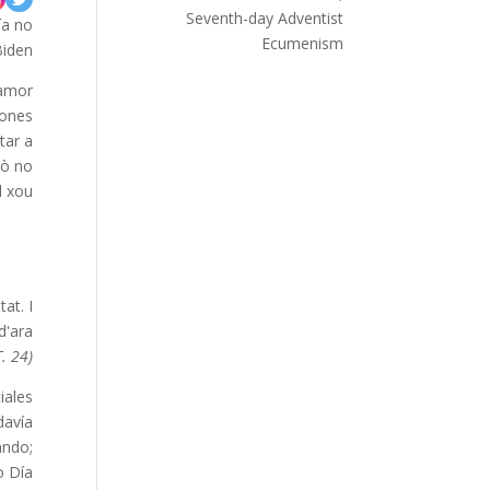
Seventh-day Adventist
ía no
Ecumenism
iden.
 amor
iones
tar a
rò no
 xou.
at. I
d'ara
 24).
iales
davía
ando;
Día".