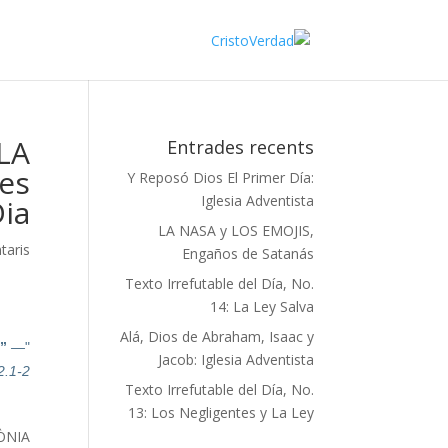
OLA
Entrades recents
tes
Y Reposó Dios El Primer Día:
Iglesia Adventista
Dia
LA NASA y LOS EMOJIS,
taris
Engaños de Satanás
Texto Irrefutable del Día, No.
14: La Ley Salva
Alá, Dios de Abraham, Isaac y
.
”
—
"La gente de raza negra
Jacob: Iglesia Adventista
2.1-2
Texto Irrefutable del Día, No.
13: Los Negligentes y La Ley
ÒNIA