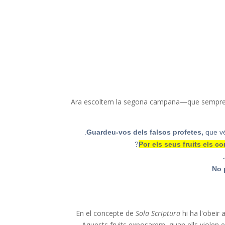
Ara escoltem la segona campana—que sempre serà
Guardeu-vos dels falsos profetes,
que vé
P
or
els seus fruits els c
No 
En el concepte de
Sola Scriptura
hi ha l'obeir 
Aquests fruits exposarem, quan ells violen e