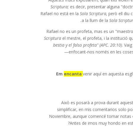
Scriptura;
es decir, presentar alguna "doctr
Rafael no está en la
Sola Scriptura,
però ell diu 
a la llum de la
Sola Scriptur
Rafael no es un profeta, mas es un "maestro".
Scriptura
el mestre, el profeta, i la institució
bestia y el falso profeta" (APC. 20:10)
. Vai
enfocant-nos només en les cose
Em
encanta
venir aquí en aquesta esg
Això es posarà a prova durant aquesta
simplificar, en mis comentarios solo p
Noviembre, aunque comencé tomar notas el m
Antes de irnos muy hondo en 