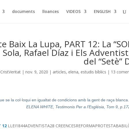
documents
lloances
VIDEOS
ENGLISH
e Baix La Lupa, PART 12: La “S
ola, Rafael Díaz i Els Adventis
del “Setè” 
r
CristVeritat
|
nov. 9, 2020
|
articles
,
elena
,
estudis bíblics
|
13 comen
e se la col·loqui en igualtat de condicions amb la gent de raça blanca
ELENA WHITE, Testimonis Per a l'Església, Tom 9, p.17
T 12
LLEI
1844
ADVENTISTA
28 CREENCES
REFORMA
PROTESTA
BABIL