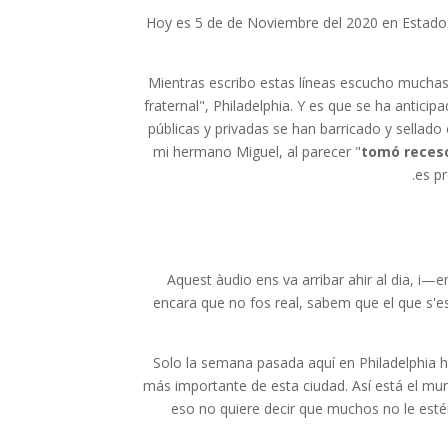
Hoy es 5 de de Noviembre del 2020 en Estados 
Mientras escribo estas líneas escucho muchas 
fraternal", Philadelphia. Y es que se ha antici
públicas y privadas se han barricado y sellad
mi hermano Miguel, al parecer "
tomó receso
es pr
Aquest àudio ens va arribar ahir al dia, i—
encara que no fos real, sabem que el que s'e
Solo la semana pasada aquí en Philadelphia h
más importante de esta ciudad. Así está el mu
eso no quiere decir que muchos no le es