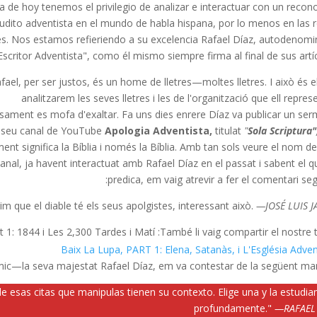
ía de hoy tenemos el privilegio de analizar e interactuar con un recon
udito adventista en el mundo de habla hispana, por lo menos en las 
es. Nos estamos refieriendo a su excelencia Rafael Díaz, autodenom
Escritor Adventista", como él mismo siempre firma al final de sus artíc
fael, per ser justos, és un home de lletres—moltes lletres. I això és e
analitzarem les seves lletres i les de l'organització que ell represe
sament es mofa d'exaltar. Fa uns dies enrere Díaz va publicar un ser
seu canal de YouTube
Apologia Adventista,
titulat
"
Sola Scriptura"
ent significa la Bíblia i només la Bíblia. Amb tan sols veure el nom de
anal, ja havent interactuat amb Rafael Díaz en el passat i sabent el qu
predica, em vaig atrevir a fer el comentari seg
m que el diable té els seus apolgistes, interessant això.
—JOSÉ LUIS J
 1: 1844 i Les 2,300 Tardes i Matí
També li vaig compartir el nostre 
Baix La Lupa, PART 1: Elena, Satanàs, i L'Església Adven
mic—la seva majestat Rafael Díaz, em va contestar de la següent ma
e esas citas que manipulas tienen su contexto. Elige una y la estudi
profundamente."
—RAFAEL