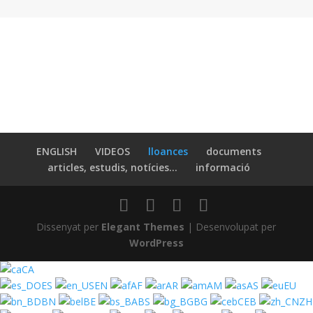
ENGLISH
VIDEOS
lloances
documents
articles, estudis, notícies…
informació
Dissenyat per
Elegant Themes
| Desenvolupat per
WordPress
CA
ES
EN
AF
AR
AM
AS
EU
BN
BE
BS
BG
CEB
ZH