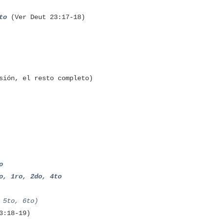
4to
(Ver Deut 23:17-18)
sión, el resto completo)
o
o, 1ro, 2do, 4to
 5to, 6to)
3:18-19)