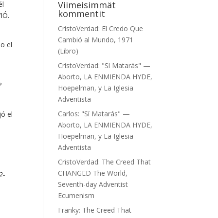
Viimeisimmät
él
kommentit
IÓ.
CristoVerdad
:
El Credo Que
Cambió al Mundo, 1971
o el
(Libro)
CristoVerdad
:
"Sí Matarás" —
Aborto, LA ENMIENDA HYDE,
?
Hoepelman, y La Iglesia
Adventista
Carlos
:
"Sí Matarás" —
jó el
Aborto, LA ENMIENDA HYDE,
Hoepelman, y La Iglesia
Adventista
CristoVerdad
:
The Creed That
CHANGED The World,
2-
Seventh-day Adventist
Ecumenism
Franky
:
The Creed That