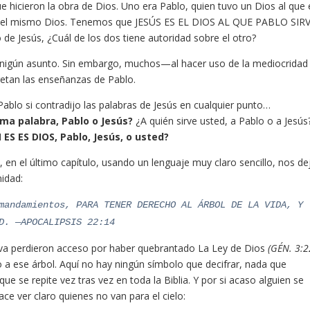
 hicieron la obra de Dios. Uno era Pablo, quien tuvo un Dios al que 
, es el mismo Dios. Tenemos que JESÚS ES EL DIOS AL QUE PABLO SIRV
lo de Jesús, ¿Cuál de los dos tiene autoridad sobre el otro?
n nigún asunto. Sin embargo, muchos—al hacer uso de la mediocridad 
pretan las enseñanzas de Pablo.
lo si contradijo las palabras de Jesús en cualquier punto…
ima palabra, Pablo o Jesús?
¿A quién sirve usted, a Pablo o a Jesús
ES ES DIOS, Pablo, Jesús, o usted?
s), en el último capítulo, usando un lenguaje muy claro sencillo, nos de
idad:
mandamientos, PARA TENER DERECHO AL ÁRBOL DE LA VIDA, Y
D. —APOCALIPSIS 22:14
 Eva perdieron acceso por haber quebrantado La Ley de Dios
(GÉN. 3:2
 a ese árbol.
Aquí no hay ningún símbolo que decifrar, nada que
 que se repite vez tras vez en toda la Biblia. Y por si acaso alguien se
e ver claro quienes no van para el cielo: