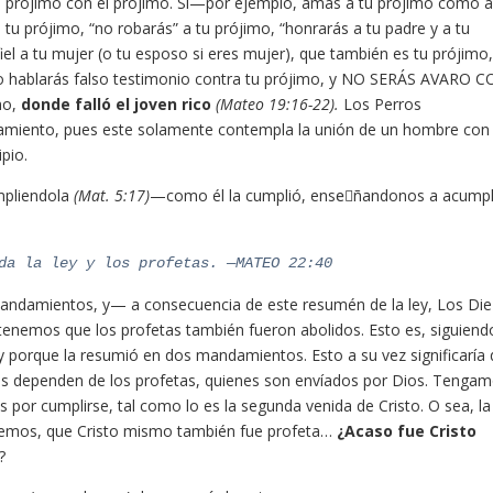
l prójimo con el prójimo. Si—por ejemplo, amas a tu prójimo como a 
tu prójimo, “no robarás” a tu prójimo, “honrarás a tu padre y a tu
el a tu mujer (o tu esposo si eres mujer), que también es tu prójimo
, no hablarás falso testimonio contra tu prójimo, y NO SERÁS AVARO 
mo,
donde falló el joven rico
(Mateo 19:16-22).
Los Perros
amiento, pues este solamente contempla la unión de un hombre con
pio.
umpliendola
(Mat. 5:17)
—como él la cumplió, enseَñandonos a acumpli
da la ley y los profetas. —MATEO 22:40
 mandamientos, y— a consecuencia de este resumén de la ley, Los Die
enemos que los profetas también fueron abolidos. Esto es, siguiend
ey porque la resumió en dos mandamientos. Esto a su vez significaría
tas dependen de los profetas, quienes son envíados por Dios. Tenga
 por cumplirse, tal como lo es la segunda venida de Cristo. O sea, la
demos, que Cristo mismo también fue profeta…
¿Acaso fue Cristo
?