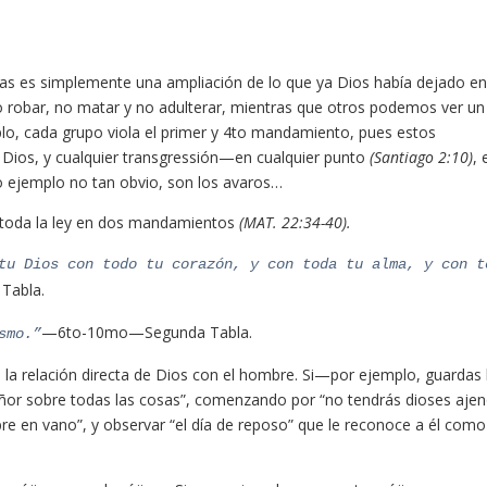
tas es simplemente una ampliación de lo que ya Dios había dejado en
o robar, no matar y no adulterar, mientras que otros podemos ver un
mplo, cada grupo viola el primer y 4to mandamiento, pues estos
Dios, y cualquier transgressión—en cualquier punto
(Santiago 2:10)
, 
o ejemplo no tan obvio, son los avaros…
toda la ley en dos mandamientos
(MAT. 22:34-40).
tu Dios con todo tu corazón, y con toda tu alma, y con t
Tabla.
—6to-10mo—Segunda Tabla.
smo.”
a relación directa de Dios con el hombre. Si—por ejemplo, guardas 
or sobre todas las cosas”, comenzando por “no tendrás dioses ajen
bre en vano”, y observar “el día de reposo” que le reconoce a él como