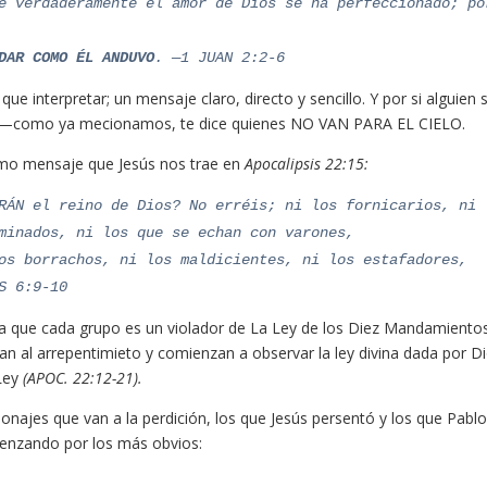
e verdaderamente el amor de Dios se ha perfeccionado; po
DAR COMO ÉL ANDUVO
. —1 JUAN 2:2-6
e interpretar; un mensaje claro, directo y sencillo. Y por si alguien 
como ya mecionamos, te dice quienes NO VAN PARA EL CIELO.
smo mensaje que Jesús nos trae en
Apocalipsis 22:15:
RÁN el reino de Dios? No erréis; ni los fornicarios, ni 
minados, ni los que se echan con varones,
os borrachos, ni los maldicientes, ni los estafadores,
S 6:9-10
a que cada grupo es un violador de La Ley de los Diez Mandamientos
gan al arrepentimieto y comienzan a observar la ley divina dada por Di
 Ley
(APOC. 22:12-21).
ajes que van a la perdición, los que Jesús persentó y los que Pabl
enzando por los más obvios: