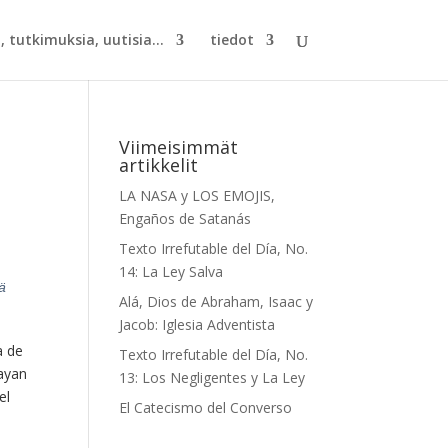
, tutkimuksia, uutisia...
tiedot
Viimeisimmät
artikkelit
LA NASA y LOS EMOJIS,
Engaños de Satanás
Texto Irrefutable del Día, No.
14: La Ley Salva
ä
Alá, Dios de Abraham, Isaac y
Jacob: Iglesia Adventista
a de
Texto Irrefutable del Día, No.
hayan
13: Los Negligentes y La Ley
el
El Catecismo del Converso