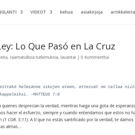
NGLANTI
VIDEOT
kehua
asiakirjoja
artikkeleita
 Ley: Lo Que Pasó en La Cruz
leita
,
raamatullisia tutkimuksia
,
lauantai
|
0 Kommenttia
eittäkö helmiänne sikojen eteen, etteivät ne tallaa niit
kappaleiksi. -MATTEUS 7:6
s a quienes desprecian la verdad, mientras haiga una gota de esperanz
emos hacer el esfuerzo, siempre y cuando entendamos que estos no 
ón
(1 COR. 5:11).
A tí que no estás santificado por la verdad, te damos 
 las almas…