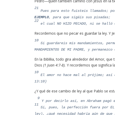
Pedro—quién también caminó con Jesús en la tier
21
Pues para esto fuisteis llamados; po
EJEMPLO
, para que sigáis sus pisadas;
22
el cual
NO HIZO PECADO
, ni se halló 
Recordemos que no pecar es guardar la ley. Y Je
10
Si guardareis mis mandamientos, perm
MANDAMIENTOS DE MI PADRE, y permanezco 
En la Biblilia, todo gira alrededor del Amor, 
Dios
(1 Juan 4:7-8).
Y recordemos que significa 
10
El amor no hace mal al prójimo; así 
13:10)
¿Y qué de ese cambio de ley al que Pablo se est
9
Y por decirlo así, en Abraham pagó e
11
Si, pues, la perfección fuera por EL
ley), ¿qué necesidad habría aún de que 