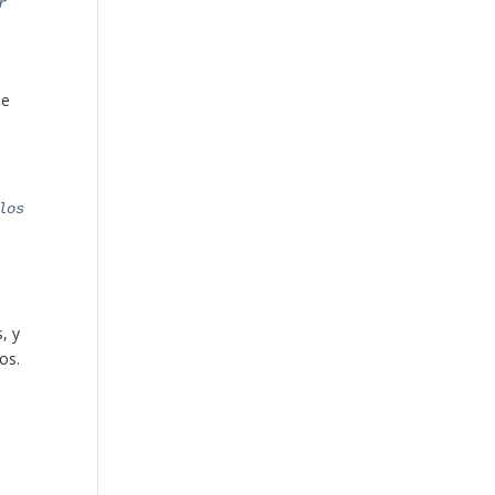
r
se
los
, y
os.
o