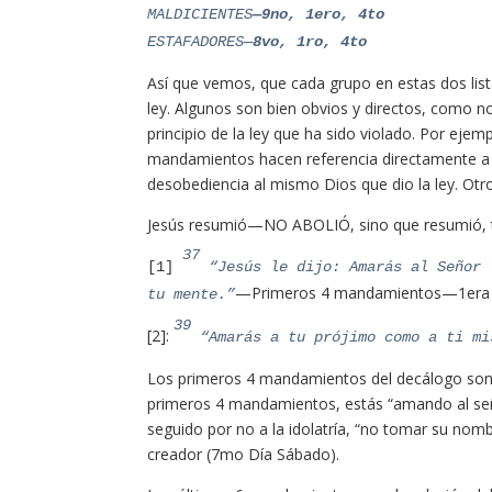
MALDICIENTES
—9no, 1ero, 4to
ESTAFADORES—
8vo, 1ro, 4to
Así que vemos, que cada grupo en estas dos lis
ley. Algunos son bien obvios y directos, como n
principio de la ley que ha sido violado. Por eje
mandamientos hacen referencia directamente a 
desobediencia al mismo Dios que dio la ley.
Otr
Jesús resumió—NO ABOLIÓ, sino que resumió, 
37
[1]
“Jesús le dijo: Amarás al Señor 
—Primeros 4 mandamientos—1era 
tu mente.”
39
[2]:
“Amarás a tu prójimo como a ti mi
Los primeros 4 mandamientos del decálogo son l
primeros 4 mandamientos, estás “amando al señ
seguido por no a la idolatría, “no tomar su nom
creador (7mo Día Sábado).