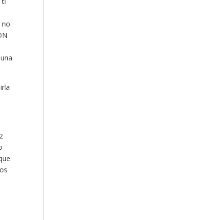
ti
, no
CON
 una
rla
z
o
 que
mos