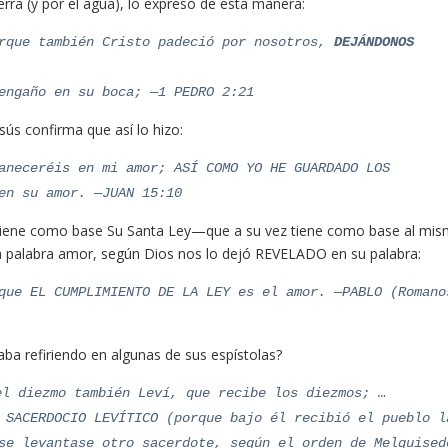
ra (y por el agua), lo expresó de esta manera:
rque también Cristo padeció por nosotros,
DEJÁNDONOS
engaño en su boca;
—1 PEDRO 2:21
sús confirma que así lo hizo:
aneceréis en mi amor; ASÍ COMO YO HE GUARDADO LOS
en su amor. —JUAN 15:10
que tiene como base Su Santa Ley—que a su vez tiene como base al mi
la palabra amor, según Dios nos lo dejó REVELADO en su palabra
:
que EL CUMPLIMIENTO DE LA LEY es el amor. —PABLO (Romano
aba refiriendo en algunas de sus espístolas?
l diezmo también Leví, que recibe los diezmos; …
 SACERDOCIO LEVÍTICO (porque bajo él recibió el pueblo l
se levantase otro sacerdote, según el orden de Melquised