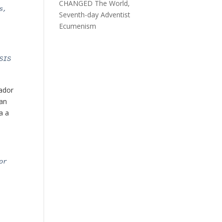
CHANGED The World,
s,
Seventh-day Adventist
Ecumenism
SIS
lador
van
a a
or