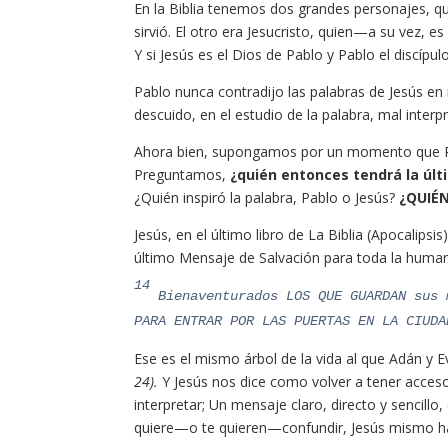
En la Biblia tenemos dos grandes personajes, que
sirvió. El otro era Jesucristo, quien—a su vez
Y si Jesús es el Dios de Pablo y Pablo el discípu
Pablo nunca contradijo las palabras de Jesús e
descuido, en el estudio de la palabra, mal inter
Ahora bien, supongamos por un momento que Pab
Preguntamos,
¿quién entonces tendrá la últ
¿Quién inspiró la palabra, Pablo o Jesús?
¿QUIÉN 
Jesús, en el último libro de La Biblia (Apocalipsi
último Mensaje de Salvación para toda la human
14
Bienaventurados LOS QUE GUARDAN sus 
PARA ENTRAR POR LAS PUERTAS EN LA CIUDA
Ese es el mismo árbol de la vida al que Adán y
24).
Y Jesús nos dice como volver a tener acceso
interpretar; Un mensaje claro, directo y sencillo,
quiere—o te quieren—confundir, Jesús mismo hac