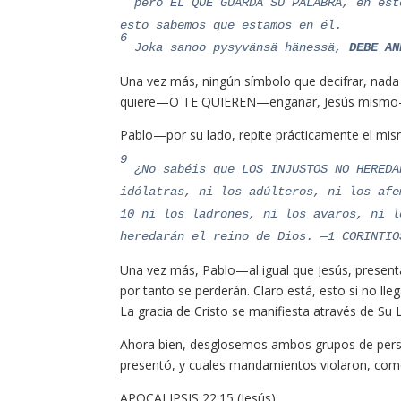
pero EL QUE GUARDA SU PALABRA, en ést
esto sabemos que estamos en él.
6
Joka sanoo pysyvänsä hänessä,
DEBE AN
Una vez más, ningún símbolo que decifrar, nada qu
quiere—O TE QUIEREN—engañar, Jesús mismo—
Pablo—por su lado, repite prácticamente el mi
9
¿No sabéis que LOS INJUSTOS NO HEREDA
idólatras, ni los adúlteros, ni los afe
10 ni los ladrones, ni los avaros, ni l
heredarán el reino de Dios. —1 CORINTIO
Una vez más, Pablo—al igual que Jesús, present
por tanto se perderán. Claro está, esto si no lle
La gracia de Cristo se manifiesta através de Su
Ahora bien, desglosemos ambos grupos de person
presentó, y cuales mandamientos violaron, com
APOCALIPSIS 22:15 (Jesús)