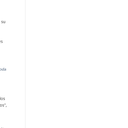
 su
es
oda
los
os”,