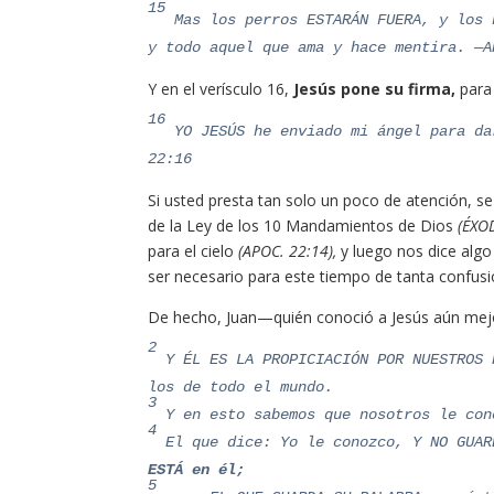
15
Mas los perros ESTARÁN FUERA, y los 
y todo aquel que ama y hace mentira. —A
Y en el verísculo 16,
Jesús pone su firma,
para 
16
YO JESÚS he enviado mi ángel para da
22:16
Si usted presta tan solo un poco de atención, 
de la Ley de los 10 Mandamientos de Dios
(ÉXOD
para el cielo
(APOC. 22:14),
y luego nos dice algo 
ser necesario para este tiempo de tanta con
De hecho, Juan—quién conoció a Jesús aún mej
2
Y ÉL ES LA PROPICIACIÓN POR NUESTROS 
los de todo el mundo.
3
Y en esto sabemos que nosotros le con
4
El que dice: Yo le conozco, Y NO GUAR
ESTÁ en él;
5