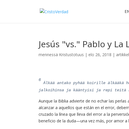
E
Jesús "vs." Pablo y La
mennessä
Kristustotuus
|
elo 26, 2018
|
artikke
6
Älkää antako pyhää koirille älkääkä h
jalkoihinsa ja kääntyisi ja repi teitä 
Aunque la Biblia advierte de no echar las perla
alcanzar a aquellos que están en el error, deb
cruzado la línea que lleva del error a la perversi
beneficio de la duda—una vez más, por amor a