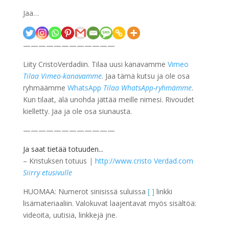
Jaa…
————————————
Liity CristoVerdadiin. Tilaa uusi kanavamme
Vimeo
Tilaa Vimeo-kanavamme
. Jaa tämä kutsu ja ole osa
ryhmäämme
WhatsApp
Tilaa WhatsApp-ryhmämme
.
Kun tilaat, älä unohda jättää meille nimesi. Rivoudet
kielletty. Jaa ja ole osa siunausta.
————————————
Ja saat tietää totuuden...
– Kristuksen totuus
|
http://www.cristo Verdad.com
Siirry etusivulle
HUOMAA: Numerot sinisissä suluissa
[ ]
linkki
lisämateriaaliin. Valokuvat laajentavat myös sisältöä:
videoita, uutisia, linkkejä jne.