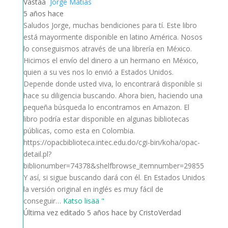
Vastaa
Jorge Matias
5 años hace
Saludos Jorge, muchas bendiciones para tí. Este libro
está mayormente disponible en latino América. Nosos
lo conseguismos através de una librería en México.
Hicimos el envío del dinero a un hermano en México,
quien a su ves nos lo envió a Estados Unidos.
Depende donde usted viva, lo encontrará disponible si
hace su diligencia buscando. Ahora bien, haciendo una
pequeña búsqueda lo encontramos en Amazon. El
libro podría estar disponible en algunas bibliotecas
públicas, como esta en Colombia.
https://opacbiblioteca.intec.edu.do/cgi-bin/koha/opac-
detail.pl?
biblionumber=74378&shelfbrowse_itemnumber=29855
Y así, si sigue buscando dará con él. En Estados Unidos
la versión original en inglés es muy fácil de
conseguir
…
Katso lisää "
Última vez editado 5 años hace by CristoVerdad