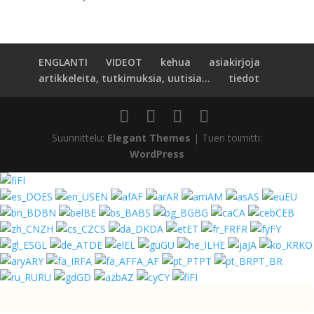
ENGLANTI
VIDEOT
kehua
asiakirjoja
artikkeleita, tutkimuksia, uutisia...
tiedot
Suunnittelu:
Elegant Themes
| Tuen toimitti:
WordPress
FI
ES
EN
AF
AR
AM
AS
EU
BN
BE
BS
BG
CA
CEB
ZH
CS
DA
ET
FR
FY
GL
DE
EL
GU
HE
JA
KO
ARY
FA
FA_AF
PT
PT_BR
RU
GD
AZ
CY
FI