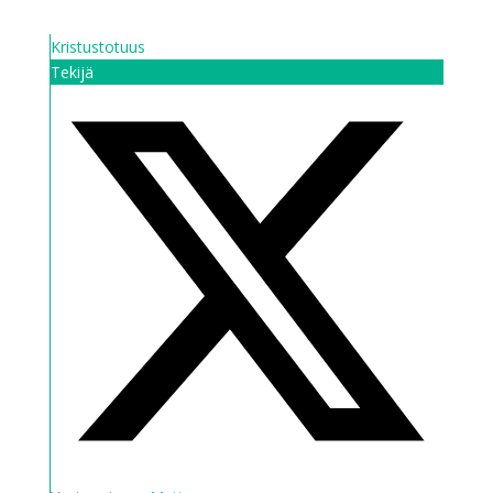
Kristustotuus
Tekijä