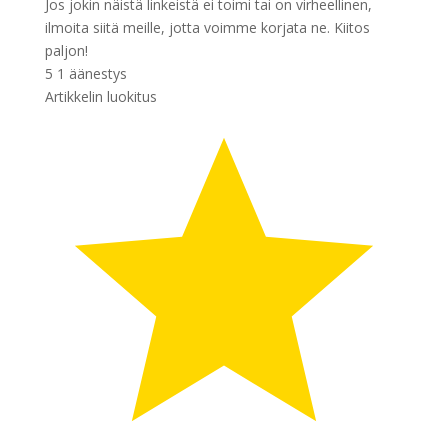
Jos jokin näistä linkeistä ei toimi tai on virheellinen,
ilmoita siitä meille, jotta voimme korjata ne. Kiitos
paljon!
5
1
äänestys
Artikkelin luokitus