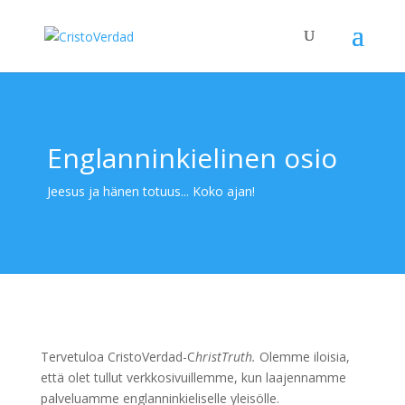
Englanninkielinen osio
Jeesus ja hänen totuus... Koko ajan!
Tervetuloa CristoVerdad-C
hristTruth.
Olemme iloisia,
että olet tullut verkkosivuillemme, kun laajennamme
palveluamme englanninkieliselle yleisölle.