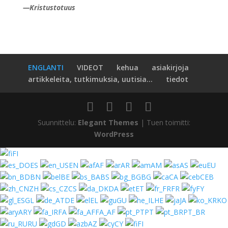
—
Kristustotuus
ENGLANTI
VIDEOT
kehua
asiakirjoja
artikkeleita, tutkimuksia, uutisia...
tiedot
Suunnittelu:
Elegant Themes
| Tuen toimitti:
WordPress
FI
ES
EN
AF
AR
AM
AS
EU
BN
BE
BS
BG
CA
CEB
ZH
CS
DA
ET
FR
FY
GL
DE
EL
GU
HE
JA
KO
ARY
FA
FA_AF
PT
PT_BR
RU
GD
AZ
CY
FI