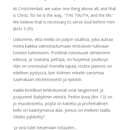
At CristoVerdad, we value one thing above all, and that
is Christ, for he is the way, "THE TRUTH, and the life."
We believe that is necessary to serve God before men
(Acts 5:29).
Uskomme, että meillä on paljon sisältöä, joka auttaa
meitä kaikkia valmistautumaan Kristuksen tulevaan
toiseen tulemiseen. Profetiat toteutuvat silmiemme
edessä, ja Saatana, pettäjä, on huijannut joukkoja.
Hän on onnistunut monella tapaa, mutta jäännös on
edelleen pystyssä, kun Kolmen enkelin sanomaa
saarnataan intohimoisesti ja ripeästi.
Kaikki kristilliset kirkkokunnat ovat langenneet ja
juopuneet Babylonin viinistä. Pedon kuva (Ilm. 13) on
jo muodostettu, pöytä on katettu ja profeetallinen
kello on kääntymässä alas. Jeesus on melkein täällä.
Oletko pyhitetty?
Ja sinä tulet tietämään totuuden…