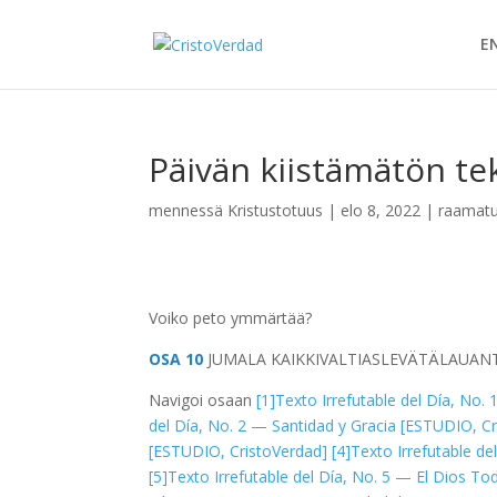
E
Päivän kiistämätön teks
mennessä
Kristustotuus
|
elo 8, 2022
|
raamatul
Voiko peto ymmärtää?
OSA 10
JUMALA
KAIKKIVALTIAS
LEVÄTÄ
LAUAN
Navigoi osaan
[1]
Texto Irrefutable del Día, No.
del Día, No. 2 — Santidad y Gracia [ESTUDIO, C
[ESTUDIO, CristoVerdad]
[4]
Texto Irrefutable de
[5]
Texto Irrefutable del Día, No. 5 — El Dios T