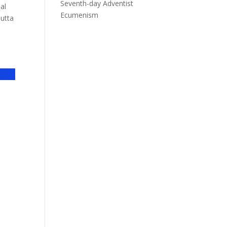
Seventh-day Adventist
al
Ecumenism
nutta