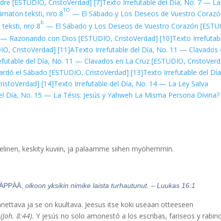
dre [ESTUDIO, CristoVerdad]
[7]
Texto Irrefutable del Día, No. 7 — La
TO
tämätön teksti, nro 8
— El Sábado y Los Deseos de Vuestro Coraz
b
teksti, nro 8
— El Sábado y Los Deseos de Vuestro Corazón [ESTU
 9 — Razonando con Dios [ESTUDIO, CristoVerdad]
[10]
Texto Irrefutab
IO, CristoVerdad]
[11]A
Texto Irrefutable del Día, No. 11 — Clavados
efutable del Día, No. 11 — Clavados en La Cruz [ESTUDIO, CristoVer
uardó el Sábado [ESTUDIO, CristoVerdad]
[13]
Texto Irrefutable del Día
ristoVerdad]
[14]
Texto Irrefutable del Día, No. 14 — La Ley Salva
del Día, No. 15 — La Tésis: Jesús y Yahweh La Misma Persona Divina?
ielinen, keskity kuviin, ja palaamme siihen myöhemmin.
LÄPPÄÄ,
olkoon yksikin nimike laista turhautunut.
– Luukas 16:1
nnettava ja se on kuultava. Jeesus itse koki useaan otteeseen
.
(Joh. 8:44).
Y jesús no solo amonestó a los escribas, fariseos y rabin