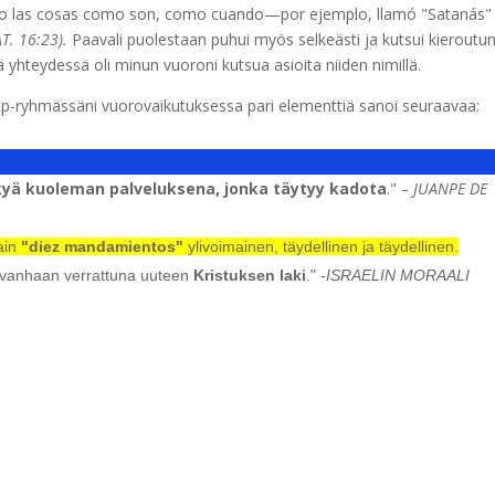
 dijo las cosas como son, como cuando—por ejemplo, llamó "Satanás" 
T. 16:23).
Paavali puolestaan puhui myös selkeästi ja kutsui kieroutu
ä yhteydessä oli minun vuoroni kutsua asioita niiden nimillä.
pp-ryhmässäni vuorovaikutuksessa pari elementtiä sanoi seuraavaa:
kyä kuoleman palveluksena, jonka täytyy kadota
."
– JUANPE DE
ain
"diez mandamientos"
ylivoimainen, täydellinen ja täydellinen.
s vanhaan verrattuna uuteen
Kristuksen laki
."
-ISRAELIN MORAALI