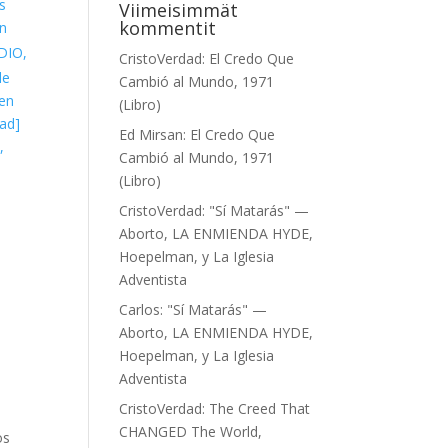
s
Viimeisimmät
kommentit
ón
DIO,
CristoVerdad
:
El Credo Que
le
Cambió al Mundo, 1971
 en
(Libro)
dad]
Ed Mirsan
:
El Credo Que
,
Cambió al Mundo, 1971
(Libro)
CristoVerdad
:
"Sí Matarás" —
Aborto, LA ENMIENDA HYDE,
Hoepelman, y La Iglesia
Adventista
Carlos
:
"Sí Matarás" —
Aborto, LA ENMIENDA HYDE,
Hoepelman, y La Iglesia
Adventista
CristoVerdad
:
The Creed That
CHANGED The World,
os