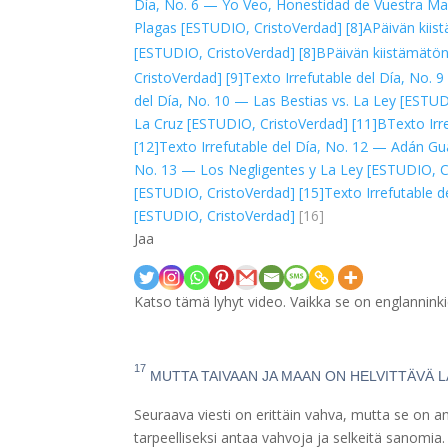
Día, No. 6 — Yo Veo, Honestidad de Vuestra Ma
Plagas [ESTUDIO, CristoVerdad]
[8]A
Päivän kiis
[ESTUDIO, CristoVerdad]
[8]B
Päivän kiistämätön 
CristoVerdad]
[9]
Texto Irrefutable del Día, No.
del Día, No. 10 — Las Bestias vs. La Ley [ESTUD
La Cruz [ESTUDIO, CristoVerdad]
[11]B
Texto Irr
[12]
Texto Irrefutable del Día, No. 12 — Adán G
No. 13 — Los Negligentes y La Ley [ESTUDIO, C
[ESTUDIO, CristoVerdad]
[15]
Texto Irrefutable 
[ESTUDIO, CristoVerdad]
[16]
Jaa
Katso tämä lyhyt video. Vaikka se on englannink
17
MUTTA TAIVAAN JA MAAN ON HELVITTÄVÄ 
Seuraava viesti on erittäin vahva, mutta se on a
tarpeelliseksi antaa vahvoja ja selkeitä sanomia