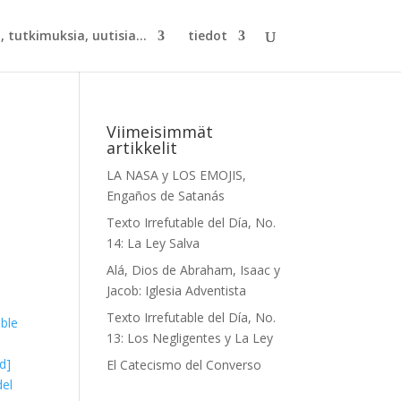
, tutkimuksia, uutisia...
tiedot
Viimeisimmät
artikkelit
LA NASA y LOS EMOJIS,
Engaños de Satanás
Texto Irrefutable del Día, No.
14: La Ley Salva
Alá, Dios de Abraham, Isaac y
Jacob: Iglesia Adventista
Texto Irrefutable del Día, No.
able
13: Los Negligentes y La Ley
d]
El Catecismo del Converso
del