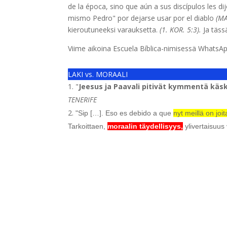
de la época, sino que aún a sus discípulos les
mismo Pedro" por dejarse usar por el diablo
(MA
kieroutuneeksi varauksetta.
(1. KOR. 5:3).
Ja täss
Viime aikoina Escuela Bíblica-nimisessä WhatsA
LAKI vs. MORAALI
"
Jeesus ja Paavali pitivät kymmentä käs
TENERIFE
"Sip […]. Eso es debido a que
nyt meillä on joit
Tarkoittaen,
moraalin täydellisyys,
ylivertaisuu