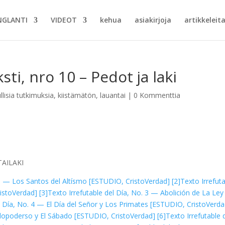
NGLANTI
VIDEOT
kehua
asiakirjoja
artikkeleita
ti, nro 10 – Pedot ja laki
lisia tutkimuksia
,
kiistämätön
,
lauantai
|
0 Kommenttia
TAI
LAKI
 1 — Los Santos del Altísmo [ESTUDIO, CristoVerdad]
[2]
Texto Irrefut
ristoVerdad]
[3]
Texto Irrefutable del Día, No. 3 — Abolición de La Ley
l Día, No. 4 — El Día del Señor y Los Primates [ESTUDIO, CristoVerda
odopoderso y El Sábado [ESTUDIO, CristoVerdad]
[6]
Texto Irrefutable 