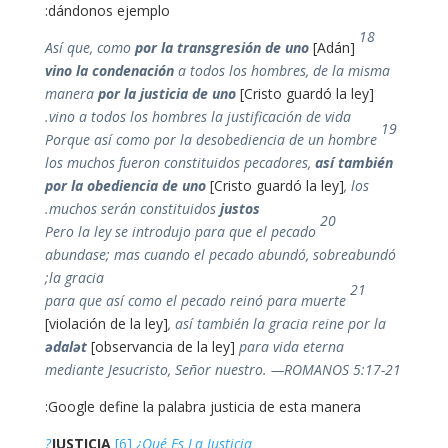
dándonos ejemplo:
18
por la transgresión
de uno
[Adán]
Así que, como
vino la condenación
a todos los hombres, de la misma
manera
por la justicia de uno
[Cristo guardó la ley]
vino a todos los hombres la justificación de vida.
19
Porque así como por la desobediencia de un hombre
los muchos fueron constituidos pecadores,
así también
por la obediencia de uno
[Cristo guardó la ley]
, los
.
muchos serán constituidos
justos
20
Pero la ley se introdujo para que el pecado
abundase; mas cuando el pecado abundó, sobreabundó
la gracia;
21
para que así como el pecado reinó para muerte
[violación de la ley]
, así también la gracia reine por la
ədalət
[observancia de la ley]
para vida eterna
mediante Jesucristo, Señor nuestro. —ROMANOS 5:17-21
Google define la palabra justicia de esta manera:
JUSTICIA
[6]
¿Qué Es La Justicia?