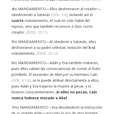
4to MANDAMIENTO—Ellos deshonraron al creador—
obedeciendo a Satanás
(GÉN. 3:6)
, violando así el
cuarto
mandamiento, el cual no solo habla del
reposo, sino que también reconoce a Dios como
creador.
(ÉXOD. 20:11)
5to MANDAMIENTO—Al obedecer a Satanás, ellos
deshonraron a su padre celestial, violación del
5-ci
mándamiento.
(ÉXOD. 20:12)
6to MANDAMIENTO—Adán y Eva también mataron,
pues ellos sabían las consecuencias de comer el fruto
prohíbido. El asesinato de Abel por su hermano Caín
(GÉN. 4:1-8)
, se le puede atribuir directamente a ellos,
pues Adán y Eva trajeron la muerte al pecar, y lo
hicieron conscientemente. ¡
Si ellos no pecan, Caín
!
nunca hubiese matado a Abel
7mo MANDAMIENTO—Eva desobedeció la instrucción
de su marido Adán y escuchó la voz de otro hombre