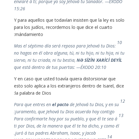
enviaré á ti; porque yo soy Jehová tu Sanador. —ÉXODO
15:26
Y para aquellos que todavían insisten que la ley es solo
para los judíos, recordemos lo que dice el cuarto
mándamiento:
10
Mas el séptimo día será reposo para Jehová tu Dios:
no hagas en él obra alguna, tú, ni tu hijo, ni tu hija, ni tu
siervo, ni tu criada, ni tu bestia,
NƏ SİZİN XARİCİ DEYİL
que está dentro de tus puertas: —ÉXODO 20:10
Y en caso que usted toavía quiera distorsionar que
esto solo aplica a los extranjeros dentro de Isarel, dice
la palabra de Dios:
12
el pacto
de Jehová tu Dios, y en su
Para que entres en
juramento, que Jehová tu Dios acuerda hoy contigo:
13
Para confirmarte hoy por su pueblo, y que él te sea á
ti por Dios, de la manera que él te ha dicho, y como él
juró á tus padres Abraham, Isaac, y Jacob.
14