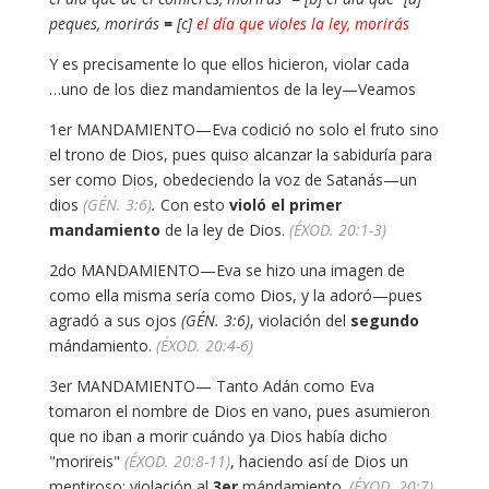
peques, morirás
=
[c]
el día que violes la ley, morirás
Y es precisamente lo que ellos hicieron, violar cada
uno de los diez mandamientos de la ley—Veamos…
1er MANDAMIENTO—Eva codició no solo el fruto sino
el trono de Dios, pues quiso alcanzar la sabiduría para
ser como Dios, obedeciendo la voz de Satanás—un
dios
(GÉN. 3:6)
.
Con esto
violó el primer
mandamiento
de la ley de Dios.
(ÉXOD. 20:1-3)
2do MANDAMIENTO—Eva se hizo una imagen de
como ella misma sería como Dios, y la adoró—pues
agradó a sus ojos
(GÉN. 3:6)
, violación del
segundo
mándamiento.
(ÉXOD. 20:4-6)
3er MANDAMIENTO— Tanto Adán como Eva
tomaron el nombre de Dios en vano, pues asumieron
que no iban a morir cuándo ya Dios había dicho
"morireis"
(ÉXOD. 20:8-11)
, haciendo así de Dios un
mentiroso; violación al
3er
mándamiento.
(ÉXOD. 20:7)