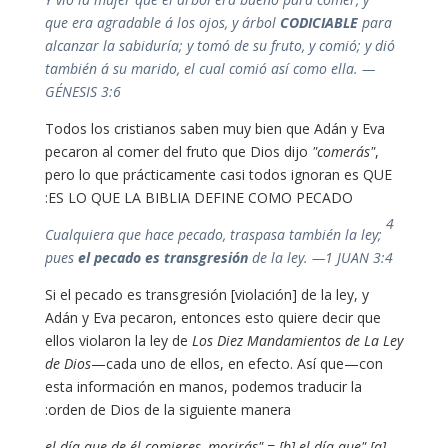
que era agradable á los ojos, y árbol
CODICIABLE
para
alcanzar la sabiduría; y tomó de su fruto, y comió; y dió
también á su marido, el cual comió así como ella. —
GÉNESIS 3:6
Todos los cristianos saben muy bien que Adán y Eva
pecaron al comer del fruto que Dios dijo
"comerás"
,
pero lo que prácticamente casi todos ignoran es QUE
ES LO QUE LA BIBLIA DEFINE COMO PECADO:
4
Cualquiera que hace pecado, traspasa también la ley;
pues
el pecado es
transgresión
de la ley
. —1 JUAN 3:4
Si el pecado es transgresión [violación] de la ley, y
Adán y Eva pecaron, entonces esto quiere decir que
ellos violaron la ley de
Los Diez Mandamientos de La Ley
de Dios
—cada uno de ellos, en efecto. Así que—con
esta información en manos, podemos traducir la
orden de Dios de la siguiente manera:
[a] "el día que de él comieres, morirás" = [b] el día que