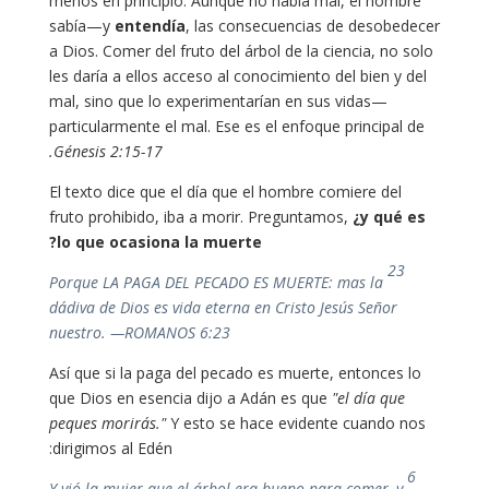
menos en principio. Aunque no había mal, el hombre
sabía—y
entendía
, las consecuencias de desobedecer
a Dios. Comer del fruto del árbol de la ciencia, no solo
les daría a ellos acceso al conocimiento del bien y del
mal, sino que lo experimentarían en sus vidas—
particularmente el mal. Ese es el enfoque principal de
Génesis 2:15-17.
El texto dice que el día que el hombre comiere del
fruto prohibido, iba a morir. Preguntamos,
¿y qué es
lo que ocasiona la muerte?
23
Porque LA PAGA DEL PECADO ES MUERTE: mas la
dádiva de Dios es vida eterna en Cristo Jesús Señor
nuestro. —ROMANOS 6:23
Así que si la paga del pecado es muerte, entonces lo
que Dios en esencia dijo a Adán es que
"el día que
peques morirás."
Y esto se hace evidente cuando nos
dirigimos al Edén:
6
Y vió la mujer que el árbol era bueno para comer, y