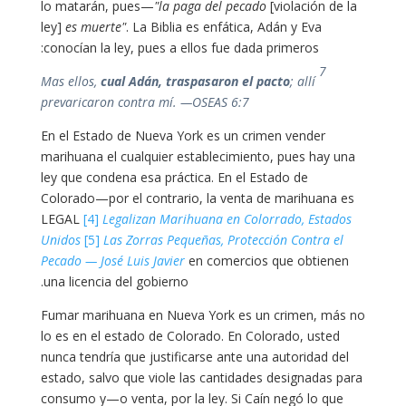
lo matarán, pues—
"la paga del pecado
[violación de la
ley]
es muerte"
. La Biblia es enfática, Adán y Eva
conocían la ley, pues a ellos fue dada primeros:
7
Mas ellos,
cual Adán, traspasaron el pacto
; allí
prevaricaron contra mí. —OSEAS 6:7
En el Estado de Nueva York es un crimen vender
marihuana el cualquier establecimiento, pues hay una
ley que condena esa práctica. En el Estado de
Colorado—por el contrario, la venta de marihuana es
LEGAL
[4]
Legalizan Marihuana en Colorrado, Estados
Unidos
[5]
Las Zorras Pequeñas, Protección Contra el
Pecado — José Luis Javier
en comercios que obtienen
una licencia del gobierno.
Fumar marihuana en Nueva York es un crimen, más no
lo es en el estado de Colorado. En Colorado, usted
nunca tendría que justificarse ante una autoridad del
estado, salvo que viole las cantidades designadas para
consumo y—o venta, por la ley. Si Caín negó lo que