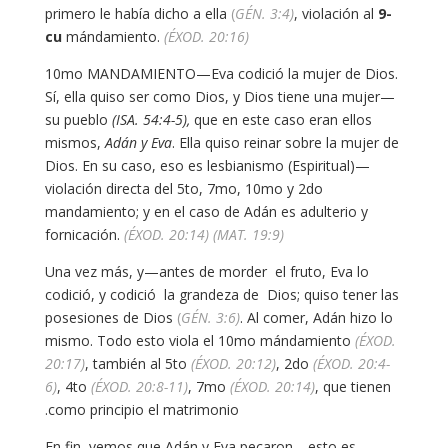
primero le había dicho a ella
(
GÉN. 3:4)
, violación al
9-
cu
mándamiento.
(ÉXOD. 20:16)
10mo MANDAMIENTO—Eva codició la mujer de Dios.
Sí, ella quiso ser como Dios, y Dios tiene una mujer—
su pueblo
(ISA. 54:4-5),
que en este caso eran ellos
mismos,
Adán y Eva
. Ella quiso reinar sobre la mujer de
Dios. En su caso, eso es lesbianismo (Espiritual)—
violación directa del 5to, 7mo, 10mo y 2do
mandamiento; y en el caso de Adán es adulterio y
fornicación.
(ÉXOD. 20:14) (MAT. 19:9)
Una vez más, y—antes de morder el fruto, Eva lo
codició, y codició la grandeza de Dios; quiso tener las
posesiones de Dios
(
GÉN. 3:6)
. Al comer, Adán hizo lo
mismo. Todo esto viola el 10mo mándamiento
(ÉXOD.
20:17)
, también al 5to
(ÉXOD. 20:12)
, 2do
(ÉXOD. 20:4-
6)
, 4to
(ÉXOD. 20:8-11)
, 7mo
(ÉXOD. 20:14)
, que tienen
como principio el matrimonio.
En fin, vemos que Adán y Eva pecaron—esto es,