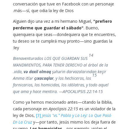
conversación que tuve en Facebook con un personaje
más—sí, que odia la ley de Dios.
Alguien dijo una vez a mi hermano Miguel,
"prefiero
perderme que guardar el sábado"
. Bueno,
quienquiera que seas—dondequiera que te encuentres,
tu deseo se te cumplirá muy pronto—sino guardas la
ley:
14
Bienaventurados LOS QUE GUARDAN SUS
MANDMIENTOS, PARA TENER DERECHO al árbol de la
vida,
və daxil olmaq
şəhərin darvazalarından keçir.
15
Amma itlər
çıxacaqlar
, y los hechiceros, los
fornicarios, los homicidas, los idólatras, y todo aquel
que ama y hace mentira. —APOCALIPSIS 22:14-15
Como ya hemos mecionado antes—citando la Biblia
,
cada personaje en
Apoclipsis 22:15
es un violador de la
ley de Dios,
[3]
Jesús "vs." Pablo y La Ley: Lo Que Pasó
En La Cruz
y—por tanto, Jesús mismo los deja fuera de
su reino.
Los homoicidas
—por ejemplo, violan el