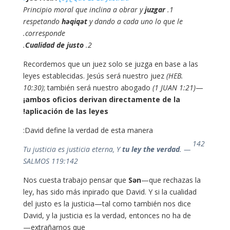
juzgar
1. Principio moral que inclina a obrar y
respetando
həqiqət
y dando a cada uno lo que le
corresponde.
.
Cualidad de justo
2.
Recordemos que un juez solo se juzga en base a las
leyes establecidas. Jesús será nuestro juez
(HEB.
10:30)
; también será nuestro abogado
(1 JUAN 1:21)
—
¡ambos oficios derivan directamente de la
aplicación de las leyes!
David define la verdad de esta manera:
142
tu
ley
the
verdad
. —
Tu justicia es justicia eterna, Y
SALMOS 119:142
Nos cuesta trabajo pensar que
Sən
—que rechazas la
ley, has sido más inpirado que David. Y si la cualidad
del justo es la justicia—tal como también nos dice
David, y la justicia es la verdad, entonces no ha de
extrañarnos que—