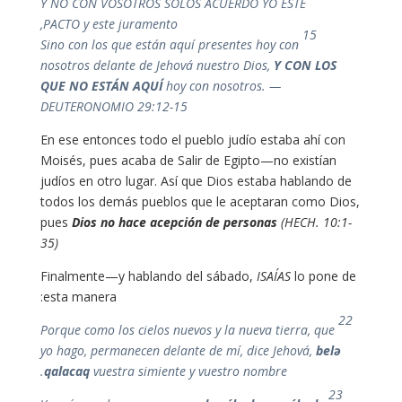
Y NO CON VOSOTROS SOLOS ACUERDO YO ESTE
PACTO y este juramento,
15
Sino con los que están aquí presentes hoy con
nosotros delante de Jehová nuestro Dios,
Y CON LOS
QUE NO ESTÁN AQUÍ
hoy con nosotros. —
DEUTERONOMIO 29:12‭-‬15
En ese entonces todo el pueblo judío estaba ahí con
Moisés, pues acaba de Salir de Egipto—no existían
judíos en otro lugar. Así que Dios estaba hablando de
todos los demás pueblos que le aceptaran como Dios,
pues
Dios no hace acepción de personas
(HECH. 10:1-
35)
Finalmente—y hablando del sábado,
ISAÍAS
lo pone de
esta manera:
22
Porque como los cielos nuevos y la nueva tierra, que
yo hago, permanecen delante de mí, dice Jehová,
belə
qalacaq
vuestra simiente y vuestro nombre.
23