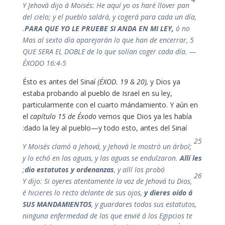
Y Jehová dijo á Moisés: He aquí yo os haré llover pan
del cielo; y el pueblo saldrá, y cogerá para cada un día,
PARA QUE YO LE PRUEBE SI ANDA EN MI LEY,
ó no.
5 Mas al sexto día aparejarán lo que han de encerrar,
QUE SERA EL DOBLE de lo que solían coger cada día. —
ÉXODO 16:4-5
Ésto es antes del Sinaí
(ÉXOD. 19 & 20),
y Dios ya
estaba probando al pueblo de Israel en su ley,
particularmente con el cuarto mándamiento.
Y aún en
el
capítulo 15 de Éxodo
vemos que Dios ya les había
dado la ley al pueblo—y todo esto, antes del Sinaí:
25
Y Moisés clamó a Jehová, y Jehová le mostró un árbol;
y lo echó en las aguas, y las aguas se endulzaron.
Allí les
dio estatutos y ordenanzas
, y allí los probó;
26
Y dijo: Si oyeres atentamente la voz de Jehová tu Dios,
é hicieres lo recto delante de sus ojos,
y dieres oído á
SUS MANDAMIENTOS
, y guardares todos sus estatutos,
ninguna enfermedad de las que envié á los Egipcios te