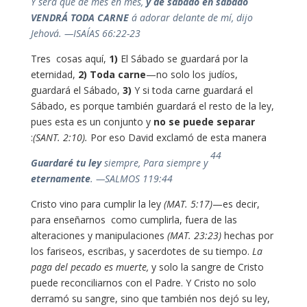
y de sábado en sábado
Y será que de mes en mes,
VENDRÁ TODA CARNE
á adorar delante de mí, dijo
Jehová. —ISAÍAS 66:22‭-‬23
Tres cosas aquí,
1)
El Sábado se guardará por la
eternidad,
2)
Toda carne
—no solo los judíos,
guardará el Sábado,
3)
Y si toda carne guardará el
Sábado, es porque también guardará el resto de la ley,
pues esta es un conjunto y
no se puede separar
(SANT. 2:10).
Por eso David exclamó de esta manera:
44
Guardaré tu ley
siempre, Para siempre y
eternamente
. —SALMOS 119:44
Cristo vino para cumplir la ley
(MAT. 5:17)
—es decir,
para enseñarnos como cumplirla, fuera de las
alteraciones y manipulaciones
(MAT. 23:23)
hechas por
los fariseos, escribas, y sacerdotes de su tiempo.
La
paga del pecado es muerte,
y solo la sangre de Cristo
puede reconciliarnos con el Padre. Y Cristo no solo
derramó su sangre, sino que también nos dejó su ley,