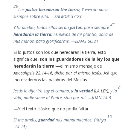
29
Los
justos
heredarán
the
tierra
, Y vivirán para
siempre sobre ella. —SALMOS 37:29
21
Y tu pueblo, todos ellos serán
justos
, para siempre
heredarán la tierra
; renuevos de mi plantío, obra de
mis manos, para glorif
icarm
e.
—ISAÍAS 60:21
Si lo justos son los que heredarán la tierra, esto
significa que ¡
son los guardadores de la ley los que
heredarán la tierra!
—el mismo mensaje de
Apocalipsis 22:14-16, dicho por el mismo Jesús.
Así que
no olvidemos las palabras del Mesías,
6
Jesús le dijo: Yo soy el camino,
y la verdad
[LA LEY]
, y la
vida; nadie viene al Padre, sino por mí. —JUAN 14:6
Y el texto clásico que no podía faltar—
15
Si me amáis,
g
uardad
mis mandamientos.
(Yəhya
14:15).