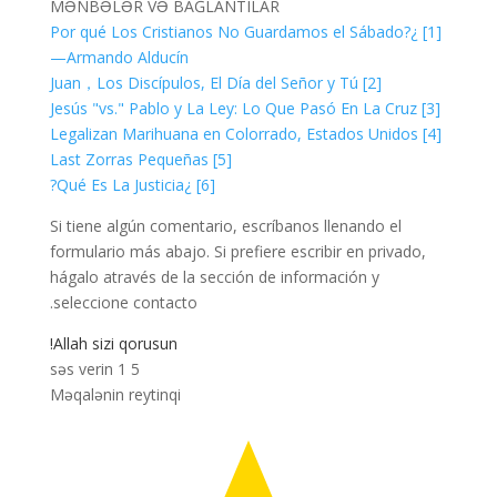
MƏNBƏLƏR VƏ BAĞLANTILAR
[1] ¿Por qué Los Cristianos No Guardamos el Sábado?
—Armando Alducín
[2] Juan，Los Discípulos, El Día del Señor y Tú
[3] Jesús "vs." Pablo y La Ley: Lo Que Pasó En La Cruz
[4] Legalizan Marihuana en Colorrado, Estados Unidos
[5] Last Zorras Pequeñas
[6] ¿Qué Es La Justicia?
Si tiene algún comentario, escríbanos llenando el
formulario más abajo. Si prefiere escribir en privado,
hágalo através de la sección de información y
seleccione contacto.
Allah sizi qorusun!
səs verin
1
5
Məqalənin reytinqi