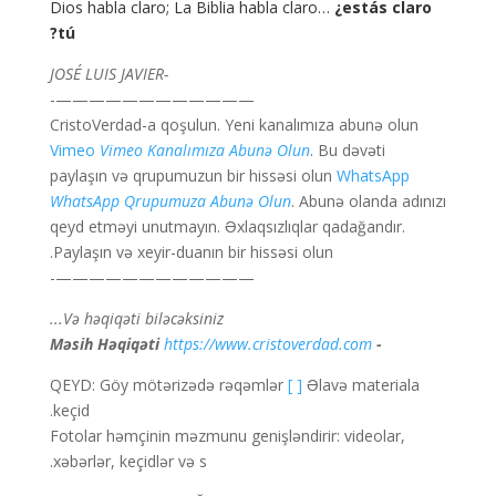
Dios habla claro; La Biblia habla claro…
¿estás claro
tú?
-JOSÉ LUIS JAVIER
————————————-
CristoVerdad-a qoşulun. Yeni kanalımıza abunə olun
Vimeo
Vimeo Kanalımıza Abunə Olun
. Bu dəvəti
paylaşın və qrupumuzun bir hissəsi olun
WhatsApp
WhatsApp Qrupumuza Abunə Olun
. Abunə olanda adınızı
qeyd etməyi unutmayın. Əxlaqsızlıqlar qadağandır.
Paylaşın və xeyir-duanın bir hissəsi olun.
————————————-
Və həqiqəti biləcəksiniz...
https://www.cristoverdad.com
- Məsih Həqiqəti
QEYD: Göy mötərizədə rəqəmlər
[ ]
Əlavə materiala
keçid.
Fotolar həmçinin məzmunu genişləndirir: videolar,
xəbərlər, keçidlər və s.