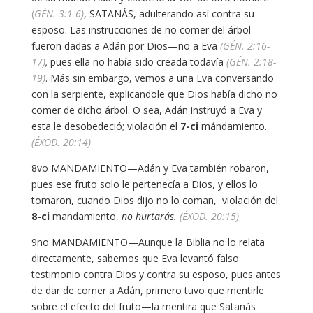
(
GÉN. 3:1-6)
, SATANÁS, adulterando así contra su
esposo. Las instrucciones de no comer del árbol
fueron dadas a Adán por Dios—no a Eva
(GÉN. 2:16-
17)
,
pues ella no había sido creada todavía
(GÉN. 2:18-
19)
. Más sin embargo, vemos a una Eva conversando
con la serpiente, explicandole que Dios había dicho no
comer de dicho árbol. O sea, Adán instruyó a Eva y
esta le desobedeció; violación el
7-ci
mándamiento.
(ÉXOD. 20:14)
8vo MANDAMIENTO—Adán y Eva también robaron,
pues ese fruto solo le pertenecía a Dios, y ellos lo
tomaron, cuando Dios dijo no lo coman, violación del
8-ci
mandamiento,
no hurtarás.
(ÉXOD. 20:15)
9no MANDAMIENTO—Aunque la Biblia no lo relata
directamente, sabemos que Eva levantó falso
testimonio contra Dios y contra su esposo, pues antes
de dar de comer a Adán, primero tuvo que mentirle
sobre el efecto del fruto—la mentira que Satanás