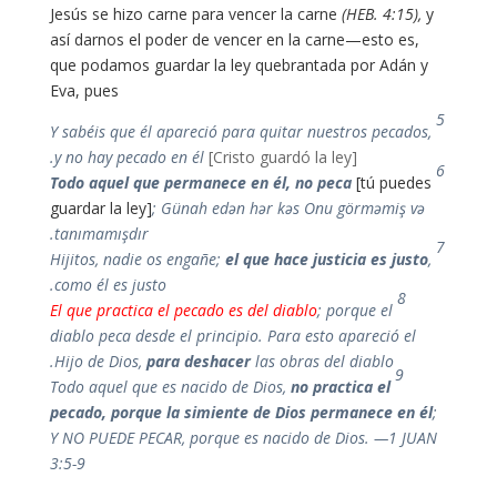
Jesús se hizo carne para vencer la carne
(HEB. 4:15),
y
así darnos el poder de vencer en la carne—esto es,
que podamos guardar la ley quebrantada por Adán y
Eva, pues
5
Y sabéis que él apareció para quitar nuestros pecados,
.
y no hay pecado en él
[Cristo guardó la ley]
6
Todo aquel que permanece en él, no peca
[tú puedes
guardar la ley]
;
Günah edən hər kəs Onu görməmiş və
tanımamışdır.
7
Hijitos, nadie os engañe;
el que hace justicia es justo
,
como él es justo.
8
El que practica el pecado es del diablo
; porque el
diablo peca desde el principio. Para esto apareció el
Hijo de Dios,
para deshacer
las obras del diablo.
9
Todo aquel que es nacido de Dios,
no practica el
pecado, porque la simiente de Dios permanece en él
;
Y NO PUEDE PECAR, porque es nacido de Dios.
—1 JUAN
3:5-9