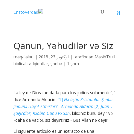
Qanun, Yəhudilər və Siz
MəsihTruth
tərəfindən
|
اوکتوبر 23, 2018
|
,
məqalələr
biblical tədqiqatlar
,
şənbə
|
1 şərh
"La ley de Dios fue dada para los judíos solamente",
dice Armando Alducín
[1]
Nə üçün Xristianlar Şənbə
gününə riayət etmirlər? - Armando Alducin
[2]
Juan，
Şagirdlər, Rəbbin Günü və Sən
, kilsəniz bunu deyir və
daha da vacibi, siz deyirsiniz - Bəs Allah nə deyir?
El siguiente artículo es un extracto de una