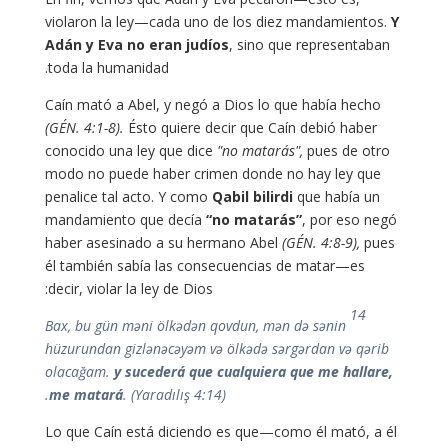
violaron la ley—cada uno de los diez mandamientos.
Y
Adán y Eva no eran judíos
, sino que representaban
toda la humanidad.
Caín mató a Abel, y negó a Dios lo que había hecho
(GÉN. 4:1-8).
Ésto quiere decir que Caín debió haber
conocido una ley que dice
"no matarás",
pues de otro
modo no puede haber crimen donde no hay ley que
penalice tal acto. Y como
Qabil bilirdi
que había un
mandamiento que decía
“no matarás”
, por eso negó
haber asesinado a su hermano Abel
(GÉN. 4:8-9),
pues
él también sabía las consecuencias de matar—es
decir, violar la ley de Dios:
14
Bax, bu gün məni ölkədən qovdun, mən də sənin
hüzurundan gizlənəcəyəm və ölkədə sərgərdan və qərib
olacağam.
y sucederá que cualquiera que
me hal
lare,
me matará
. (Yaradılış 4:14).
Lo que Caín está diciendo es que—como él mató, a él