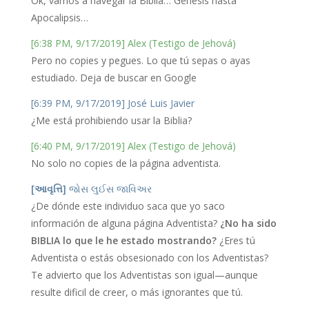
Ok, vamos a navegar la Biblia… Génesis hasta
Apocalipsis…
[6:38 PM, 9/17/2019] Alex (Testigo de Jehová)
Pero no copies y pegues. Lo que tú sepas o ayas
estudiado. Deja de buscar en Google
[6:39 PM, 9/17/2019] José Luis Javier
¿Me está prohibiendo usar la Biblia?
[6:40 PM, 9/17/2019] Alex (Testigo de Jehová)
No solo no copies de la página adventista.
[આવૃત્તિ]
જોસ લુઈસ જાવિઅર
¿De dónde este individuo saca que yo saco
información de alguna página Adventista?
¿No ha sido
BIBLIA lo que le he estado mostrando?
¿Eres tú
Adventista o estás obsesionado con los Adventistas?
Te advierto que los Adventistas son igual—aunque
resulte dificil de creer, o más ignorantes que tú.