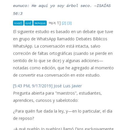
eunuco: He aquí yo soy árbol seco.
—ISAÍAS
56:3
ભાગ 1]
[2]
[3]
કાયદો
ચર્ચા
અભ્યાસ
El siguiente estudio es basado en un debate que tuve
en grupo de WhatsApp llamaddo Debates Bíblicos
WhatsApp. La conversación está intacta, salvo
correción de faltas ortográficas (cuando se pierde en
sentido de lo que se dice) y algunas adiciones—
notadas como edición, que he agregado al momento
de convertir esa conversación en este estudio.
[5:43 PM, 9/17/2019] José Luis Javier
Pregunta abierta para "maestros", estudiantes,
aprendices, curiosos y sabelotodo:
¿Para quién fue dada la ley, y—en lo particular, el día
de reposo?
¿A qué pueblo (o pueblos) llamó Dios exclusivamente