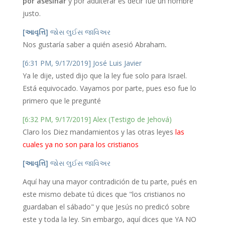
por asesinar
y por adulterar es decir fue un hombre
justo.
[આવૃત્તિ]
જોસ લુઈસ જાવિઅર
Nos gustaría saber a quién asesió Abraham
.
[6:31 PM, 9/17/2019] José Luis Javier
Ya le dije, usted dijo que la ley fue solo para Israel.
Está equivocado. Vayamos por parte, pues eso fue lo
primero que le pregunté
[6:32 PM, 9/17/2019] Alex (Testigo de Jehová)
Claro los Diez mandamientos y las otras leyes
las
cuales ya no son para los cristianos
[આવૃત્તિ]
જોસ લુઈસ જાવિઅર
Aquí hay una mayor contradición de tu parte, pués en
este mismo debate tú dices que "los cristianos no
guardaban el sábado" y que Jesús no predicó sobre
este y toda la ley. Sin embargo, aquí dices que YA NO