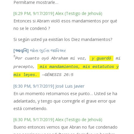
Permítame mostrarle…
[6:29 PM, 9/17/2019] Alex (Testigo de Jehová)
Entonces si Abram violó esos mandamientos por qué
no se le condenó ?
Si según usted ya existían los Diez mandamientos?
[આવૃત્તિ]
જોસ લુઈસ જાવિઅર
5
Por cuanto oyó Abraham mi voz,
y guardó
mi
precepto,
mis mandamientos, mis estatutos y
mis leyes.
—GÉNESIS 26:5
[6:30 PM, 9/17/2019] José Luis Javier
En un momento retomamos ese punto… Usted se ha
adelantado, y tengo que corregirle el grave error que
está cometiendo.
[6:30 PM, 9/17/2019] Alex (Testigo de Jehová)
Bueno entonces vemos que Abran no fue condenado