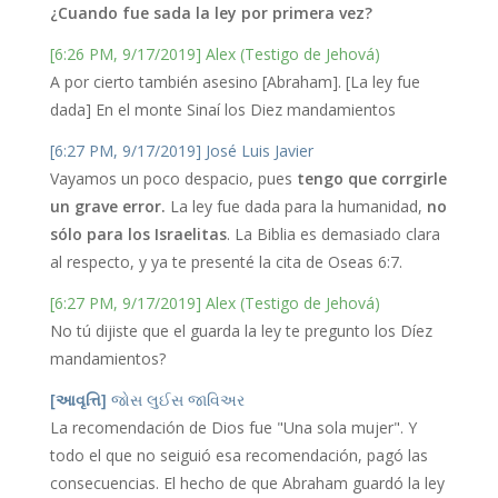
¿Cuando fue sada la ley por primera vez?
[6:26 PM, 9/17/2019] Alex (Testigo de Jehová)
A por cierto también asesino [Abraham]. [La ley fue
dada] En el monte Sinaí los Diez mandamientos
[6:27 PM, 9/17/2019] José Luis Javier
Vayamos un poco despacio, pues
tengo que corrgirle
un grave error.
La ley fue dada para la humanidad,
no
sólo para los Israelitas
. La Biblia es demasiado clara
al respecto, y ya te presenté la cita de Oseas 6:7.
[6:27 PM, 9/17/2019] Alex (Testigo de Jehová)
No tú dijiste que el guarda la ley te pregunto los Díez
mandamientos?
[આવૃત્તિ]
જોસ લુઈસ જાવિઅર
La recomendación de Dios fue "Una sola mujer". Y
todo el que no seiguió esa recomendación, pagó las
consecuencias. El hecho de que Abraham guardó la ley