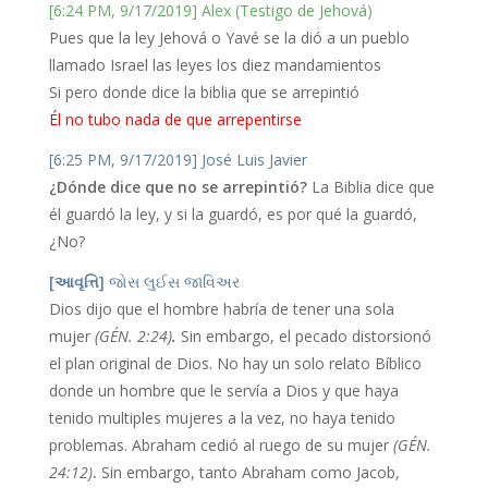
[6:24 PM, 9/17/2019] Alex (Testigo de Jehová)
Pues que la ley Jehová o Yavé se la dió a un pueblo
llamado Israel las leyes los diez mandamientos
Si pero donde dice la biblia que se arrepintió
Él no tubo nada de que arrepentirse
[6:25 PM, 9/17/2019] José Luis Javier
¿Dónde dice que no se arrepintió?
La Biblia dice que
él guardó la ley, y si la guardó, es por qué la guardó,
¿No?
[આવૃત્તિ]
જોસ લુઈસ જાવિઅર
Dios dijo que el hombre habría de tener una sola
mujer
(GÉN. 2:24)
.
Sin embargo, el pecado distorsionó
el plan original de Dios. No hay un solo relato Bíblico
donde un hombre que le servía a Dios y que haya
tenido multiples mujeres a la vez, no haya tenido
problemas. Abraham cedió al ruego de su mujer
(GÉN.
24:12)
.
Sin embargo, tanto Abraham como Jacob,