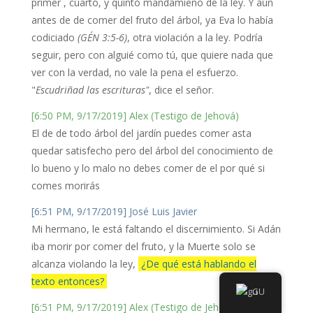
primer , cuarto, y quinto mandamieno de la ley. Y aún
antes de de comer del fruto del árbol, ya Eva lo había
codiciado
(GÉN 3:5-6)
, otra violación a la ley. Podría
seguir, pero con alguié como tú, que quiere nada que
ver con la verdad, no vale la pena el esfuerzo.
"
Escudriñad las escrituras"
, dice el señor.
[6:50 PM, 9/17/2019] Alex (Testigo de Jehová)
El de de todo árbol del jardín puedes comer asta
quedar satisfecho pero del árbol del conocimiento de
lo bueno y lo malo no debes comer de el por qué si
comes morirás
[6:51 PM, 9/17/2019] José Luis Javier
Mi hermano, le está faltando el discernimiento. Si Adán
iba morir por comer del fruto, y la Muerte solo se
alcanza violando la ley,
¿De qué está hablando el
texto entonces?
GU
[6:51 PM, 9/17/2019] Alex (Testigo de Jehová)