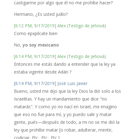
castigarme por algo que él no me prohíbe hacer?
Hermano, ¿Es usted judío?
[6:12 PM, 9/17/2019] Alex (Testigo de Jehová)
Como epxpilcate bien
No,
yo soy mexicano
[6:14 PM, 9/17/2019] Alex (Testigo de Jehová)
Entonces me estás dando a entender que la ley ya
estaba vigente desde Adán ?
[6:14 PM, 9/17/2019] José Luis Javier
Bueno, usted me dijo que la ley Dios la dió solo a los
Israelitas. Y hay un mandamiento que dice "no
matarás". Y como yo no nací en Israel, me imagino
que eso no fue para mí, y yo puedo salir y matar
gente, pués—después de todo, a mi no se me dió la
ley que prohíbe matar [o robar, adulterar, mentir,
codiciar, Etc.. Etc., Etc.].