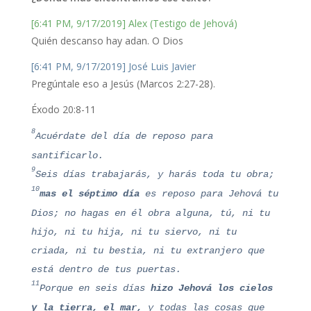
[6:41 PM, 9/17/2019] Alex (Testigo de Jehová)
Quién descanso hay adan. O Dios
[6:41 PM, 9/17/2019] José Luis Javier
Pregúntale eso a Jesús (Marcos 2:27-28).
Éxodo 20:8-11
8
Acuérdate del día de reposo para
santificarlo.
9
Seis días trabajarás, y harás toda tu obra;
10
mas el séptimo día
es reposo para Jehová tu
Dios; no hagas en él obra alguna, tú, ni tu
hijo, ni tu hija, ni tu siervo, ni tu
criada, ni tu bestia, ni tu extranjero que
está dentro de tus puertas.
11
Porque en seis días
hizo Jehová los cielos
y la tierra, el mar,
y todas las cosas que