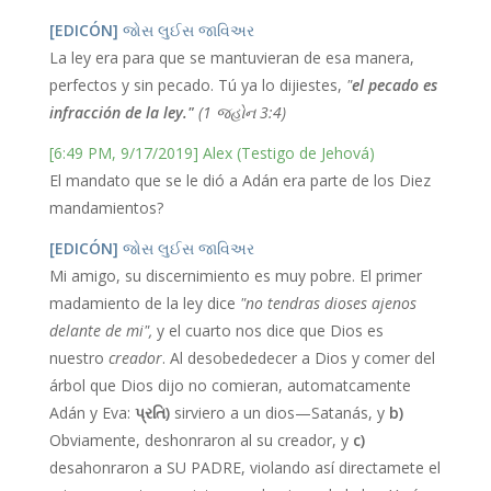
[EDICÓN]
જોસ લુઈસ જાવિઅર
La ley era para que se mantuvieran de esa manera,
perfectos y sin pecado. Tú ya lo dijiestes,
"
el pecado es
infracción de la ley."
(1 જ્હોન 3:4)
[6:49 PM, 9/17/2019] Alex (Testigo de Jehová)
El mandato que se le dió a Adán era parte de los Diez
mandamientos?
[EDICÓN]
જોસ લુઈસ જાવિઅર
Mi amigo, su discernimiento es muy pobre. El primer
madamiento de la ley dice
"no tendras dioses ajenos
delante de mi",
y el cuarto nos dice que Dios es
nuestro
creador
. Al desobededecer a Dios y comer del
árbol que Dios dijo no comieran, automatcamente
Adán y Eva:
પ્રતિ)
sirviero a un dios—Satanás, y
b)
Obviamente, deshonraron al su creador, y
c)
desahonraron a SU PADRE, violando así directamete el