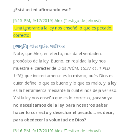
¿Está usted afirmando eso?
[6:15 PM, 9/17/2019] Alex (Testigo de Jehová)
Una ignorancia la ley nos enseñó lo que es pecado,
correcto
[આવૃત્તિ]
જોસ લુઈસ જાવિઅર
Note, que Alex, en efecto, nos da el verdadero
propósito de la ley. Bueno, en realidad la ley nos
muestra el carácter de Dios
(NÚM. 15:37-41, 1 PED.
1:16),
que indirectamente es lo mismo, pués Dios es
quien define lo que es bueno y lo que es malo, y la ley
es la herramienta mediante la cuál él nos deja ver eso.
Y si la ley nos enseña que es lo correcto,
¿acaso ya
no necesitamos de la ley para nosotros saber
hacer lo correcto y desechar el pecado… es decir,
para obedecer la voluntad de Dios?
[6:16 PM, 9/17/2019] Alex (Testigo de Jehová)