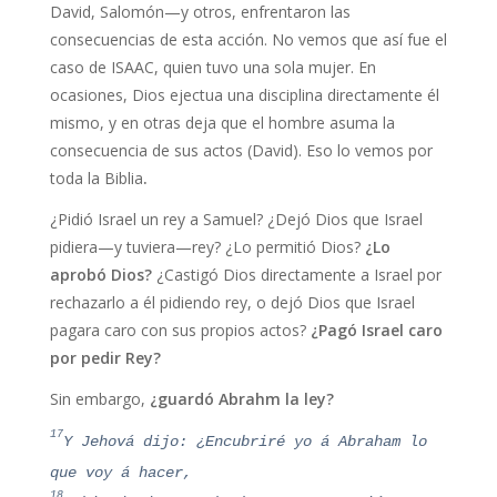
David, Salomón—y otros, enfrentaron las
consecuencias de esta acción. No vemos que así fue el
caso de ISAAC, quien tuvo una sola mujer. En
ocasiones, Dios ejectua una disciplina directamente él
mismo, y en otras deja que el hombre asuma la
consecuencia de sus actos (David). Eso lo vemos por
toda la Biblia
.
¿Pidió Israel un rey a Samuel? ¿Dejó Dios que Israel
pidiera—y tuviera—rey? ¿Lo permitió Dios?
¿Lo
aprobó Dios?
¿Castigó Dios directamente a Israel por
rechazarlo a él pidiendo rey, o dejó Dios que Israel
pagara caro con sus propios actos?
¿Pagó Israel caro
por pedir Rey?
Sin embargo,
¿guardó Abrahm la ley?
17
Y Jehová dijo: ¿Encubriré yo á Abraham lo
que voy á hacer,
18