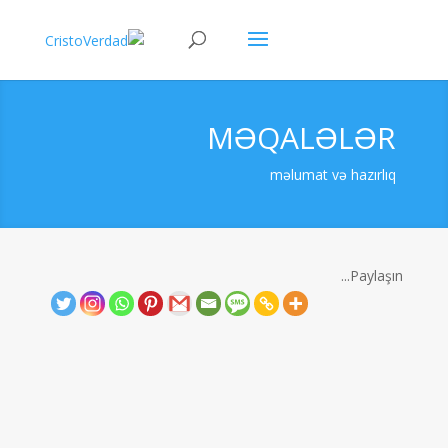
MƏQALƏLƏR
məlumat və hazırlıq
Paylaşın...