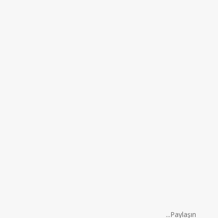
CristoVerdad
¿Acaso son Jesús y Yahweh la misma persona
divina?
davam et ""
Paylaşın...