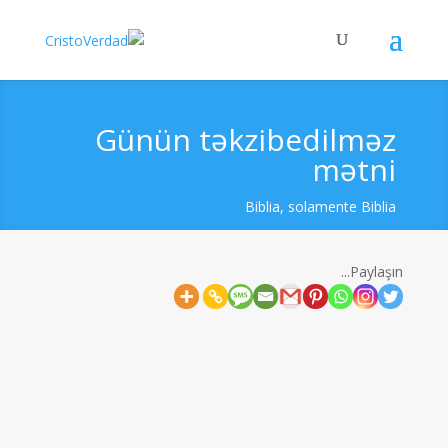
Günün təkzibedilməz
mətni
Biblia, solamente Biblia
Paylaşın...