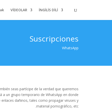
mək
VİDEOLAR
İNGİLİS DİLİ
Suscripciones
WhatsApp
también seas partícipe de la verdad que queremos
evará a un grupo temporario de WhatsApp en donde
 enlaces dañinos, tales como propagar viruses y
material pornográfico, etc.