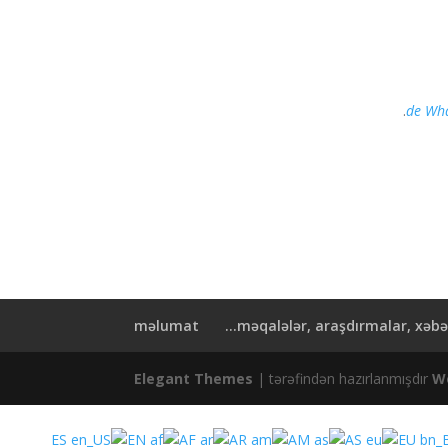
de Wh
məlumat
məqalələr, araşdırmalar, xəbərlə
Elegant Themes
| tərəfindən hazırlanmışdır
W
ES
EN
AF
AR
AM
AS
EU