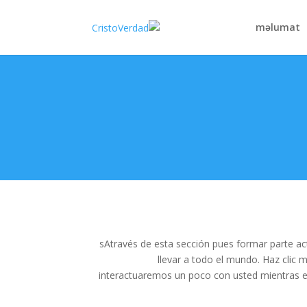
məlumat
sAtravés de esta sección pues formar parte ac
llevar a todo el mundo. Haz clic 
interactuaremos un poco con usted mientras ev