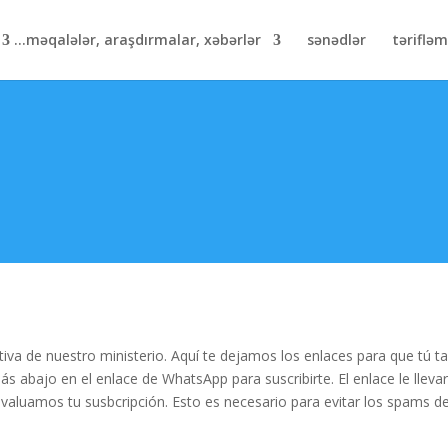
məqalələr, araşdırmalar, xəbərlər...
sənədlər
təriflə
tiva de nuestro ministerio. Aquí te dejamos los enlaces para que tú 
más abajo en el enlace de WhatsApp para suscribirte. El enlace le ll
aluamos tu susbcripción. Esto es necesario para evitar los spams de