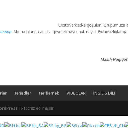
CristoVerdad-a qoşulun. Qrupumuza 
atsApp
. Abunə olanda adınızı qeyd etməyi unutmayın. Əxlaqsızlıqlar qada
r...
sənədlər
tərifləmək
VİDEOLAR
İNGİLİS DİLİ
ordPress
ilə təchiz edilmişdir
BN
BE
BS
BG
CA
CEB