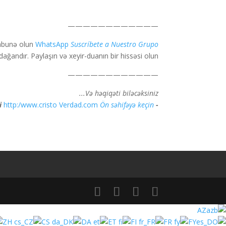
————————————
abunə olun
WhatsApp
Suscríbete a Nuestro Grupo
ğandır. Paylaşın və xeyir-duanın bir hissəsi olun.
————————————
Və həqiqəti biləcəksiniz...
http:/www.cristo Verdad.com
Ön səhifəyə keçin
- Məsih Həqiqəti
AZ
ZH
CS
DA
ET
FI
FR
FY