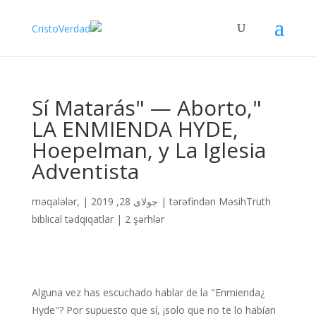
"Sí Matarás" — Aborto,
LA ENMIENDA HYDE,
Hoepelman, y La Iglesia
Adventista
MəsihTruth
tərəfindən
|
جولای 28, 2019
|
,
məqalələr
biblical tədqiqatlar
|
2 şərhlər
¿Alguna vez has escuchado hablar de la "Enmienda
Hyde"? Por supuesto que sí, ¡solo que no te lo habían