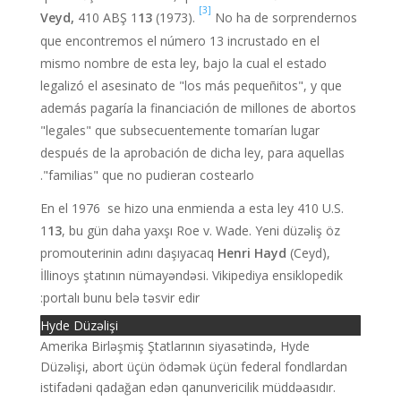
[3]
Veyd,
410 ABŞ 1
13
(1973).
No ha de sorprendernos
que encontremos el número 13 incrustado en el
mismo nombre de esta ley, bajo la cual el estado
legalizó el asesinato de "los más pequeñitos", y que
además pagaría la financiación de millones de abortos
"legales" que subsecuentemente tomarían lugar
después de la aprobación de dicha ley, para aquellas
"familias" que no pudieran costearlo.
En el 1976 se hizo una enmienda a esta ley 410 U.S.
1
13
, bu gün daha yaxşı Roe v. Wade. Yeni düzəliş öz
promouterinin adını daşıyacaq
Henri Hayd
(Ceyd),
İllinoys ştatının nümayəndəsi. Vikipediya ensiklopedik
portalı bunu belə təsvir edir:
Hyde Düzəlişi
Amerika Birləşmiş Ştatlarının siyasətində, Hyde
Düzəlişi, abort üçün ödəmək üçün federal fondlardan
istifadəni qadağan edən qanunvericilik müddəasıdır.