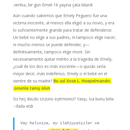
verilsə, bir gün Emeli 16 yaşına çata bilərdi.
Aún cuando sabemos que Emely Peguero fue una
victima inocente, al menos ella eligió a su novio, y era
lo suficientemente grande para tratar de defenderse.
Un bebé no elige a sus padres, ni tampoco elige nacer,
ni mucho menos se puede defender, y—
definitivamente, tampoco elige morir. Sin
necesariamente quitar mérito a la tragedia de Emely,
¿cuál de los dos es más inocente—o quizás sería
mejor decir, más indefenso, Emely o el bebé en el
vientre de su madre?
Bu əsl Xose L. Hoepelmandır,
onunla tanış olun.
Siz heç ikiüzlü sözünü eşitmisiniz? Yaxşı, İsa bunu belə
ifadə etdi -
Vay halınıza, ey ilahiyyatçılar və