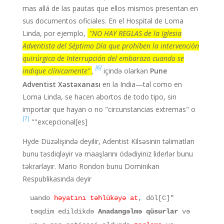
mas allá de las pautas que ellos mismos presentan en
sus documentos oficiales. En el Hospital de Loma
Linda, por ejemplo,
"NO HAY REGLAS de la Iglesia
Adventista del Séptimo Día que prohíben la intervención
quirúrgica de Interrupción del embarazo cuando se
[6]
indique clínicamente"
,
içində olarkən
Pune
Adventist Xəstəxanası
en la India—tal como en
Loma Linda, se hacen abortos de todo tipo, sin
importar que hayan o no "circunstancias extremas" o
[7]
"excepcional[es]"
Hyde Düzəlişində deyilir, Adentist Kilsəsinin təlimatları
bunu təsdiqləyir və maaşlarını ödədiyiniz liderlər bunu
təkrarlayır. Mario Rondon bunu Dominikan
Respublikasında deyir
həyatını təhlükəyə at
, döl
"[C]uando
təqdim edildikdə
Anadangəlmə qüsurlar
və