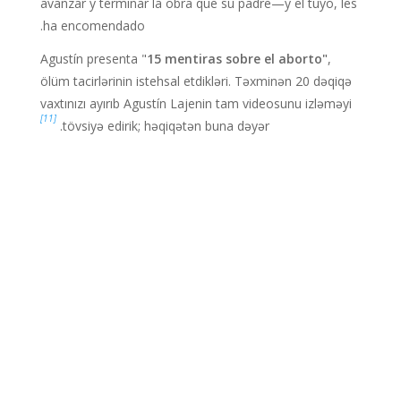
avanzar y terminar la obra que su padre—y el tuyo, les
ha encomendado.
Agustín presenta "
15 mentiras sobre el aborto"
,
ölüm tacirlərinin istehsal etdikləri. Təxminən 20 dəqiqə
vaxtınızı ayırıb Agustín Lajenin tam videosunu izləməyi
[11]
tövsiyə edirik; həqiqətən buna dəyər.