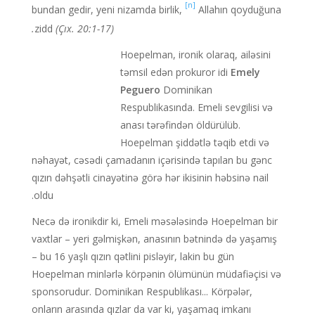
[n]
bundan gedir, yeni nizamda birlik,
Allahın qoyduğuna
zidd
(Çıx. 20:1-17).
Hoepelman, ironik olaraq, ailəsini
təmsil edən prokuror idi
Emely
Peguero
Dominikan
Respublikasında. Emeli sevgilisi və
anası tərəfindən öldürülüb.
Hoepelman şiddətlə təqib etdi və
nəhayət, cəsədi çamadanın içərisində tapılan bu gənc
qızın dəhşətli cinayətinə görə hər ikisinin həbsinə nail
oldu.
Necə də ironikdir ki, Emeli məsələsində Hoepelman bir
vaxtlar – yeri gəlmişkən, anasının bətnində də yaşamış
– bu 16 yaşlı qızın qətlini pisləyir, lakin bu gün
Hoepelman minlərlə körpənin ölümünün müdafiəçisi və
sponsorudur. Dominikan Respublikası... Körpələr,
onların arasında qızlar da var ki, yaşamaq imkanı