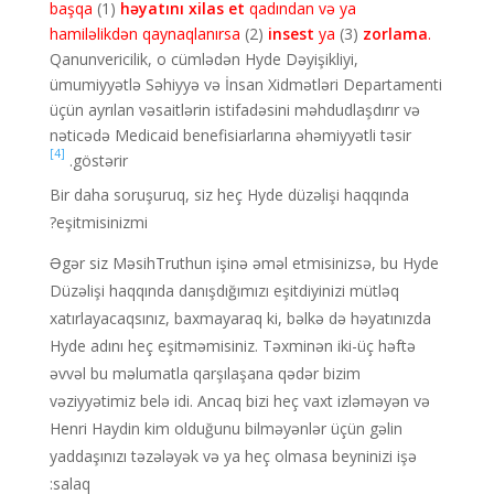
başqa
(1)
həyatını xilas et
qadından və ya
hamiləlikdən qaynaqlanırsa
(2)
insest
ya
(3)
zorlama
.
Qanunvericilik, o cümlədən Hyde Dəyişikliyi,
ümumiyyətlə Səhiyyə və İnsan Xidmətləri Departamenti
üçün ayrılan vəsaitlərin istifadəsini məhdudlaşdırır və
nəticədə Medicaid benefisiarlarına əhəmiyyətli təsir
[4]
göstərir.
Bir daha soruşuruq, siz heç Hyde düzəlişi haqqında
eşitmisinizmi?
Əgər siz MəsihTruthun işinə əməl etmisinizsə, bu Hyde
Düzəlişi haqqında danışdığımızı eşitdiyinizi mütləq
xatırlayacaqsınız, baxmayaraq ki, bəlkə də həyatınızda
Hyde adını heç eşitməmisiniz. Təxminən iki-üç həftə
əvvəl bu məlumatla qarşılaşana qədər bizim
vəziyyətimiz belə idi. Ancaq bizi heç vaxt izləməyən və
Henri Haydin kim olduğunu bilməyənlər üçün gəlin
yaddaşınızı təzələyək və ya heç olmasa beyninizi işə
salaq: