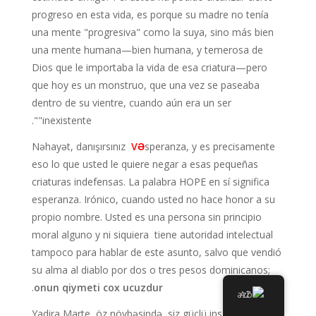
progreso en esta vida, es porque su madre no tenía
una mente "progresiva" como la suya, sino más bien
una mente humana—bien humana, y temerosa de
Dios que le importaba la vida de esa criatura—pero
que hoy es un monstruo, que una vez se paseaba
dentro de su vientre, cuando aún era un ser
"inexistente".
Nəhayət, danışırsınız
VƏ
speranza, y es precisamente
eso lo que usted le quiere negar a esas pequeñas
criaturas indefensas. La palabra HOPE en sí significa
esperanza. Irónico, cuando usted no hace honor a su
propio nombre. Usted es una persona sin principio
moral alguno y ni siquiera tiene autoridad intelectual
tampoco para hablar de este asunto, salvo que vendió
su alma al diablo por dos o tres pesos dominicanos;
.
onun qiymeti cox ucuzdur
AZ
Yadira Marte, öz növbəsində, siz güclü insanların və