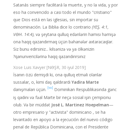
Satanás siempre facilitará la muerte, y no la vida, y por
eso ha convencido a casi todo el mundo "cristiano"
que Dios está en las iglesias, sin importar su
denominación. La Biblia dice lo contrario
(YEŞ. 4:1,
VƏH. 14:4),
və şeytana qulluq edənlərin hamısı həmişə
ona haqq qazandırmaq üçün bəhanələr axtaracaqlar.
Siz bunu edirsiniz... kilsənizə və ya ölkənizin
qanunvericilərinə haqq qazandırırsınız?
[NƏŞR, 30 iyul 2019] Xose Luis Xavyer
İsanın özü demişdi ki, ona qulluq etməli olanlar
sussalar, o, kimi daş qaldırardı
Yadira Marte
[və]
danışmaları üçün.
Dominikan Respublikasında gənc
iş qadını və fəal Marte bir neçə sosial işin çempionu
olub. Və bir müddət
José L. Martinez Hoepelman
—
otro empresario y "activista" dominicano , se ha
levantado en apoyo a la ejecución del nuevo código
penal de República Dominicana, con el Presidente