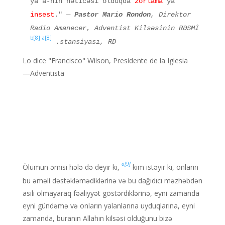
ya a-nın nəticəsi olduqda
zorlama
ya
insest
."
—
Pastor Mario Rondon
, Direktor
Radio Amanecer, Adventist Kilsəsinin RƏSMİ
8]b
[
[8]a
stansiyası, RD.
Lo dice "Francisco" Wilson, Presidente de la Iglesia
Adventista—
[9]a
Ölümün əmisi hələ də deyir ki,
kim istəyir ki, onların
bu əməli dəstəkləmədiklərinə və bu dağıdıcı məzhəbdən
asılı olmayaraq fəaliyyət göstərdiklərinə, eyni zamanda
eyni gündəmə və onların yalanlarına uyduqlarına, eyni
zamanda, buranın Allahın kilsəsi olduğunu bizə