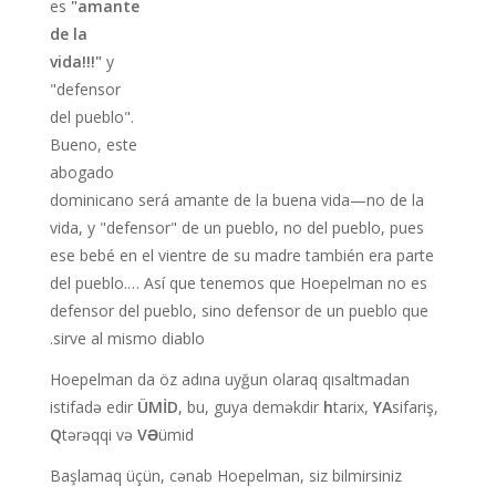
es
"amante
de la
vida!!!"
y
"defensor
del pueblo".
Bueno, este
abogado
dominicano será amante de la buena vida—no de la
vida, y "defensor" de un pueblo, no del pueblo, pues
ese bebé en el vientre de su madre también era parte
del pueblo.… Así que tenemos que Hoepelman no es
defensor del pueblo, sino defensor de un pueblo que
sirve al mismo diablo.
Hoepelman da öz adına uyğun olaraq qısaltmadan
istifadə edir
ÜMİD
, bu, guya deməkdir
h
tarix,
YA
sifariş,
Q
tərəqqi və
VƏ
ümid
Başlamaq üçün, cənab Hoepelman, siz bilmirsiniz