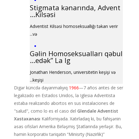
Stigmata kənarında, Advent
Kilsəsi...
Adventist Kilsəsi homoseksuallığı təkan verir
və...
Gəlin Homoseksualları qəbul
edək” La Ig...
Jonathan Henderson, universitetin keşişi və
keşişi...
Digər küncdə dayanmalıyıq
1966
—7 años antes de ser
legalizado en Estados Unidos, la Iglesia Adventista
estaba realizando abortos en sus instalaciones de
"salud", como lo es el caso del
Glendale Adventist
Xəstəxanası
Kaliforniyada. Xatırladaq ki, bu fahişənin
əsas ofisləri Amerika Birləşmiş Ştatlarında yerləşir. Bu,
həmin korporativ təriqətin “Minisrty (Nazirlik)”