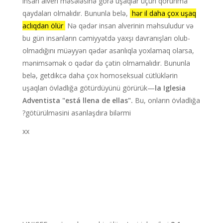
insan alveri məsələsinə görə uşaqlar üçün qorunma
qaydaları olmalıdır. Bununla belə,
hər il daha çox uşaq
aclıqdan ölür
Nə qədər insan alverinin məhsuludur və
bu gün insanların cəmiyyətdə yaxşı davranışları olub-
olmadığını müəyyən qədər asanlıqla yoxlamaq olarsa,
mənimsəmək o qədər də çətin olmamalıdır. Bununla
belə, getdikcə daha çox homoseksual cütlüklərin
uşaqları övladlığa götürdüyünü görürük—
la Iglesia
Adventista "está llena de ellas".
Bu, onların övladlığa
götürülməsini asanlaşdıra bilərmi?
xx