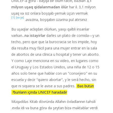
UNICEF-ə görə - başqa bir ölüm taciri, bəziləri
3,1
milyon uşaq qidalanmadan ölür
hər il. 3,1 milyon
uşaq və siz onlara boşqab-yemək üçün vermək
[1]
[və ya]
əvəzinə, boşqabın üzərinə pul atırsınız.
Bu uşaqlar aclıqdan ölürkən, yaxşı qəlbli insanlar
varkən...
nə istəyirlər
darles un plato de comida—y un
techo, pero que que la burocracia se los impide, hoy
día resulta muy fácil para una mujer entrar en la sala
de abortos de una clínica u hospital y tener un aborto.
Y como Laje menciona en su video, en lugares como
el Uruguay y Los Estados Unidos, una niña de 12 o 15
años solo tiene que hablar con un "consejero" en su
escuela y decir "quiero abortar", y le será hecho, sin
que ni siquiera se le avise a sus padres.
Bəs bütün
bunların içində UNICEF haradadır?
Müqəddəs Kitab dövründə Allahın övladlarının təhsili
evdə idi və buna görə də şeytan bizə məktəblər verdi.