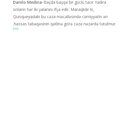
Danilo Medina
-Başda başqa bir güclü tacir Yadira
onların hər iki yalanını ifşa edir. Maraqlıdır ki,
Quisqueyadakı bu cəza məcəlləsində cəmiyyətin ən
həssas təbəqəsinin qətlinə görə cəza nəzərdə tutulmur.
[və]