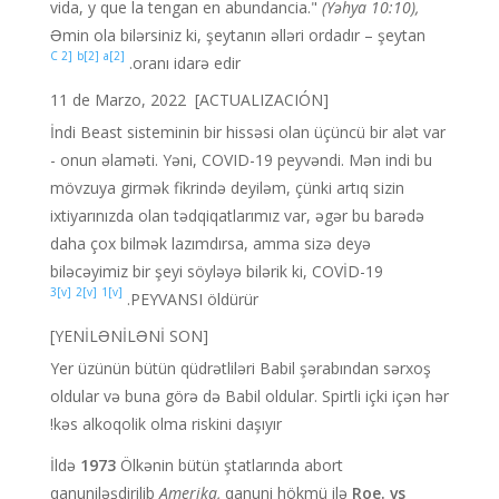
vida, y que la tengan en abundancia."
(Yəhya 10:10),
Əmin ola bilərsiniz ki, şeytanın əlləri ordadır – şeytan
[2 C
[2]b
[2]a
oranı idarə edir.
[ACTUALIZACIÓN] 11 de Marzo, 2022
İndi Beast sisteminin bir hissəsi olan üçüncü bir alət var
- onun əlaməti. Yəni, COVID-19 peyvəndi. Mən indi bu
mövzuya girmək fikrində deyiləm, çünki artıq sizin
ixtiyarınızda olan tədqiqatlarımız var, əgər bu barədə
daha çox bilmək lazımdırsa, amma sizə deyə
biləcəyimiz bir şeyi söyləyə bilərik ki, COVİD-19
[v]3
[v]2
[v]1
PEYVANSI öldürür.
[YENİLƏNİLƏNİ SON]
Yer üzünün bütün qüdrətliləri Babil şərabından sərxoş
oldular və buna görə də Babil oldular. Spirtli içki içən hər
kəs alkoqolik olma riskini daşıyır!
İldə
1973
Ölkənin bütün ştatlarında abort
qanuniləşdirilib
Amerika,
qanuni hökmü ilə
Roe. vs