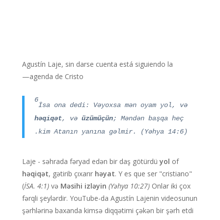
Agustín Laje, sin darse cuenta está siguiendo la
agenda de Cristo—
6
İsa ona dedi: Və
yoxsa mən oyam
yol, və
həqiqət
,
və
üzüm
üçün
; Məndən başqa heç
kim Atanın yanına gəlmir. (Yəhya 14:6).
Laje - səhrada fəryad edən bir daş götürdü
yol
of
həqiqət
, gətirib çıxarır
həyat
. Y es que ser "cristiano"
(
İSA. 4:1)
və
Məsihi izləyin
(Yəhya 10:27)
Onlar iki çox
fərqli şeylərdir. YouTube-da Agustín Lajenin videosunun
şərhlərinə baxanda kimsə diqqətimi çəkən bir şərh etdi