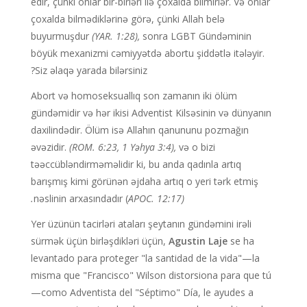
edir, çünki onlar bir-birləri ilə çoxalda bilmirlər. Və onlar
çoxalda bilmədiklərinə görə, çünki Allah belə
buyurmuşdur
(YAR. 1:28),
sonra LGBT Gündəminin
böyük mexanizmi cəmiyyətdə abortu şiddətlə itələyir.
Siz əlaqə yarada bilərsiniz?
Abort və homoseksuallıq son zamanın iki ölüm
gündəmidir və hər ikisi Adventist Kilsəsinin və dünyanın
daxilindədir. Ölüm isə Allahın qanununu pozmağın
əvəzidir.
(ROM. 6:23, 1 Yəhya 3:4),
və o bizi
təəccübləndirməməlidir ki, bu anda qadınla artıq
barışmış kimi görünən əjdaha artıq o yeri tərk etmiş
nəslinin arxasındadır (
APOC. 12:17).
Yer üzünün tacirləri ataları şeytanın gündəmini irəli
sürmək üçün birləşdikləri üçün,
Agustin Laje
se ha
levantado para proteger "la santidad de la vida"—la
misma que "Francisco" Wilson distorsiona para que tú
—como Adventista del "Séptimo" Día, le ayudes a