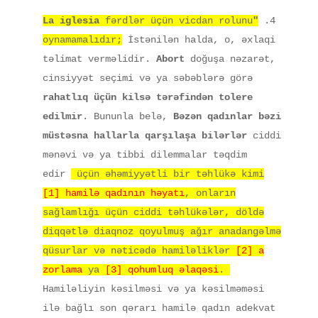
fərdlər üçün vicdan rolunu
"La iglesia
4.
oynamamalıdır;
İstənilən halda, o, əxlaqi
təlimat verməlidir.
Abort
doğuşa nəzarət,
cinsiyyət seçimi və ya səbəblərə görə
rahatlıq üçün kilsə tərəfindən tolere
edilmir
. Bununla belə,
Bəzən qadınlar bəzi
müstəsna hallarla qarşılaşa bilərlər
ciddi
mənəvi və ya tibbi dilemmalar təqdim
edir
üçün əhəmiyyətli bir təhlükə kimi
[1] hamilə qadının həyatı
, onların
sağlamlığı üçün ciddi təhlükələr, döldə
diqqətlə diaqnoz qoyulmuş ağır anadangəlmə
qüsurlar və nəticədə hamiləliklər
[2]
a
zorlama
ya
[3] qohumluq əlaqəsi
.
Hamiləliyin kəsilməsi və ya kəsilməməsi
ilə bağlı son qərarı hamilə qadın adekvat