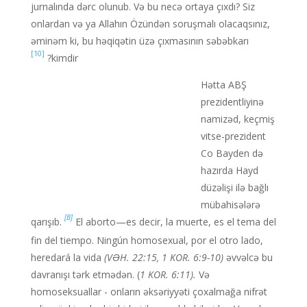
jurnalında dərc olunub. Və bu necə ortaya çıxdı? Siz
onlardan və ya Allahın Özündən soruşmalı olacaqsınız,
əminəm ki, bu həqiqətin üzə çıxmasının səbəbkarı
[10]
kimdir?
Hətta ABŞ
prezidentliyinə
namizəd, keçmiş
vitse-prezident
Co Bayden də
hazırda Hayd
düzəlişi ilə bağlı
mübahisələrə
[B]
qarışıb.
El aborto—es decir, la muerte, es el tema del
fin del tiempo. Ningún homosexual, por el otro lado,
heredará la vida
(VƏH. 22:15, 1 KOR. 6:9-10)
əvvəlcə bu
davranışı tərk etmədən. (
1 KOR. 6:11).
Və
homoseksuallar - onların əksəriyyəti çoxalmağa nifrət