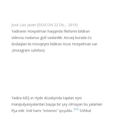
[EIDICON 22 Dic., 2019] José Luis Javier
Yadiranın Hoepelman haqqında fikirlərini bildirən
videosu nədənsə gizli saxlanılıb. Ancaq burada öz
dodaqları ilə mövqeyini bildirən Xose Hoepelman var.
(Instagram səhifəsi).
Yadira ABŞ-ın Hyde düzəlişində tapılan eyni
manipulyasiyalardan başqa bir şey olmayan bu yalanları
[və]
ifşa edir. İndi hamı
"estamos"
qoşuldu.
Söhbət