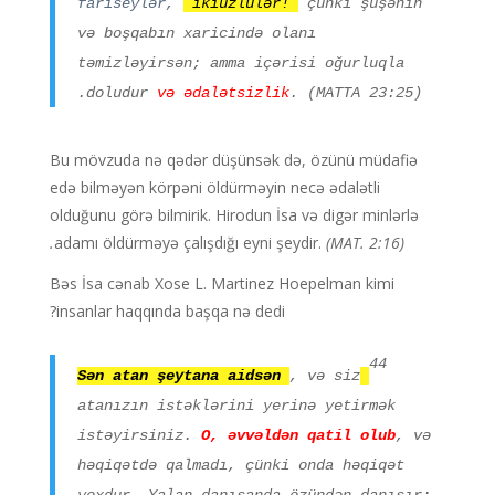
fariseylər,
ikiüzlülər!
çünki şüşənin
və boşqabın xaricində olanı
təmizləyirsən; amma içərisi oğurluqla
doludur
və ədalətsizlik
. (MATTA 23:25).
Bu mövzuda nə qədər düşünsək də, özünü müdafiə
edə bilməyən körpəni öldürməyin necə ədalətli
olduğunu görə bilmirik. Hirodun İsa və digər minlərlə
adamı öldürməyə çalışdığı eyni şeydir.
(MAT. 2:16).
Bəs İsa cənab Xose L. Martinez Hoepelman kimi
insanlar haqqında başqa nə dedi?
44
Sən atan şeytana aidsən
, və siz
atanızın istəklərini yerinə yetirmək
istəyirsiniz.
O, əvvəldən qatil olub
, və
həqiqətdə qalmadı, çünki onda həqiqət