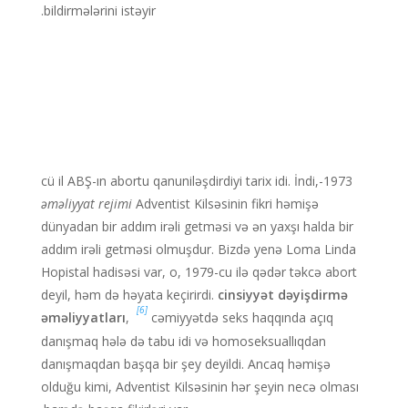
bildirmələrini istəyir.
1973-cü il ABŞ-ın abortu qanuniləşdirdiyi tarix idi. İndi,
əməliyyat rejimi
Adventist Kilsəsinin fikri həmişə
dünyadan bir addım irəli getməsi və ən yaxşı halda bir
addım irəli getməsi olmuşdur. Bizdə yenə Loma Linda
Hopistal hadisəsi var, o, 1979-cu ilə qədər təkcə abort
deyil, həm də həyata keçirirdi.
cinsiyyət dəyişdirmə
[6]
əməliyyatları
,
cəmiyyətdə seks haqqında açıq
danışmaq hələ də tabu idi və homoseksuallıqdan
danışmaqdan başqa bir şey deyildi. Ancaq həmişə
olduğu kimi, Adventist Kilsəsinin hər şeyin necə olması