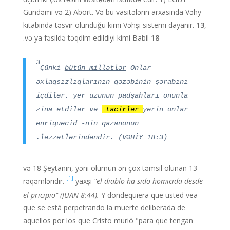
Gündəmi və 2) Abort. Və bu vasitələrin arxasında Vəhy
kitabında təsvir olunduğu kimi Vəhşi sistemi dayanır.
13
,
.
və ya fəsildə təqdim edildiyi kimi Babil
18
3
Çünki
bütün millətlər
Onlar
əxlaqsızlıqlarının qəzəbinin şərabını
içdilər. yer üzünün padşahları onunla
zina etdilər və
tacirlər
yerin onlar
enr
iquecid
-nin
qazan
onun
ləzzətlərindəndir. (VƏHİY 18:3).
13 və 18 Şeytanın, yəni ölümün ən çox təmsil olunan
[1]
rəqəmləridir.
yaxşı
"el diablo ha sido homicida desde
el pricipio" (JUAN 8:44).
Y dondequiera que usted vea
que se está perpetrando la muerte deliberada de
aquellos por los que Cristo murió "para que tengan