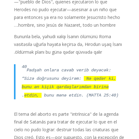
—"pueblo de Dios", quienes ejecutaron lo que
Herodes no pudo ejecutar—asesinar a un niño que
para entonces ya era no solamente Jesucristo hecho
hombre, sino Jesús de Nazaret, todo un hombre.…
Bununla belə, yəhudi xalqı İsanın ölümünü Roma
vasitəsilə uğurla həyata keçirsə də, Hirodun uşaq İsanı
öldürmək planı bu günə qədər qüvvədə qalır.
40
Padşah onlara cavab verib deyəcək:
“Sizə doğrusunu deyirəm:
Nə qədər ki,
bunu ən kiçik qardaşlarımdan birinə
etdin,
bunu mənə etdin.
(MATTA 25:40).
El tema del aborto es parte "intrínsica" de la agenda
final de Satanás para tratar de ejecutar lo que en el
cielo no pudo lograr: destruir todas las criaturas que
Dios creó. Esto es—por supuesto, con la excepción de