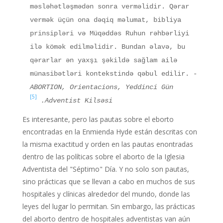
məsləhətləşmədən sonra verməlidir. Qərar
vermək üçün ona dəqiq məlumat, bibliya
prinsipləri və Müqəddəs Ruhun rəhbərliyi
ilə kömək edilməlidir. Bundan əlavə, bu
qərarlar ən yaxşı şəkildə sağlam ailə
münasibətləri kontekstində qəbul edilir.
-
ABORTION, Orientacions, Yeddinci Gün
[5]
Adventist Kilsəsi.
Es interesante, pero las pautas sobre el eborto
encontradas en la Enmienda Hyde están descritas con
la misma exactitud y orden en las pautas enontradas
dentro de las políticas sobre el aborto de la Iglesia
Adventista del "Séptimo" Día. Y no solo son pautas,
sino prácticas que se llevan a cabo en muchos de sus
hospitales y clínicas alrededor del mundo, donde las
leyes del lugar lo permitan. Sin embargo, las prácticas
del aborto dentro de hospitales adventistas van aún