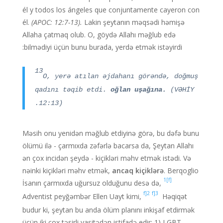
él y todos los ángeles que conjuntamente cayeron con
él.
(APOC: 12:7-13).
Lakin şeytanın məqsədi həmişə
Allaha çatmaq olub. O, göydə Allahı məğlub edə
bilmədiyi üçün bunu burada, yerdə etmək istəyirdi:
13
O, yerə atılan əjdahanı görəndə, doğmuş
qadını təqib etdi.
oğlan uşağına.
(VƏHİY
12:13).
Məsih onu yenidən məğlub etdiyinə görə, bu dəfə bunu
ölümü ilə - çarmıxda zəfərlə bacarsa da, Şeytan Allahı
ən çox incidən şeydə - kiçikləri məhv etmək istədi. Və
nəinki kiçikləri məhv etmək,
ancaq kiçiklərə
. Berqoglio
[f]1
İsanın çarmıxda uğursuz olduğunu desə də,
f]2
f]3
Adventist peyğəmbər Ellen Uayt kimi,
Həqiqət
budur ki, şeytan bu anda ölüm planını inkişaf etdirmək
üçün iki çox təsirli vasitədən istifadə edir: 1) LGBT