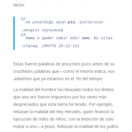
dicho!
12
və çoxaldığı üçün
pis,
Çoxlarının
sevgisi soyuyacaq.
13
Amma o qədər səbir edir
son
, bu xilas
olacaq. (MATTA 24:12-13).
Estas fueron palabras de Jesucristo poco antes de su
crucifixión; palabras que—como él mismo indica, nos
advierten que ya estamos en el fin del tiempo.
La maldad del hombre ha rebazado todos los límites
que una vez fueron impuestos por los seres más
despreciados que esta tierra ha tenido. Por ejemplo,
rebazan la maldad del Rey Herodes, quien financió la
ejecución de miles de niños, con la intención de solo
matar a uno—a Jesús. Rebazan la maldad de los judíos