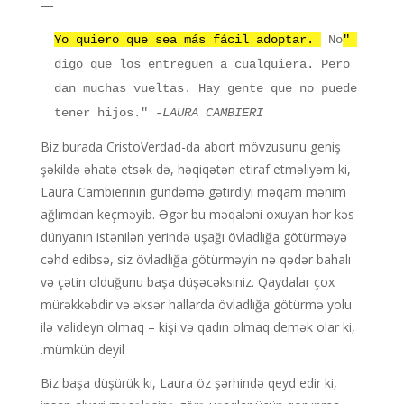
—
No
"Yo quiero que sea más fácil adoptar.
digo que los entreguen a cualquiera. Pero
dan muchas vueltas. Hay gente que no puede
tener hijos."
-LAURA CAMBIERI
Biz burada CristoVerdad-da abort mövzusunu geniş
şəkildə əhatə etsək də, həqiqətən etiraf etməliyəm ki,
Laura Cambierinin gündəmə gətirdiyi məqam mənim
ağlımdan keçməyib. Əgər bu məqaləni oxuyan hər kəs
dünyanın istənilən yerində uşağı övladlığa götürməyə
cəhd edibsə, siz övladlığa götürməyin nə qədər bahalı
və çətin olduğunu başa düşəcəksiniz. Qaydalar çox
mürəkkəbdir və əksər hallarda övladlığa götürmə yolu
ilə valideyn olmaq – kişi və qadın olmaq demək olar ki,
mümkün deyil.
Biz başa düşürük ki, Laura öz şərhində qeyd edir ki,