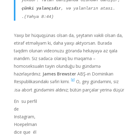
yoxdur. Yalan danışanda özündən danışır;
çünki yalançıdır
, və yalanların atası.
(Yəhya 8:44).
Yaxşı bir hüquqşünas olsan da, şeytanın vəkili olsan da,
etiraf etməliyəm ki, daha yaxşı aktyorsan. Burada
təqdim olunan videonuzu görəndə hekayəyə az qala
inandım. Siz sadəcə olaraq bu məqama –
homoseksualın təyin olunduğu bu gündəmə
hazırlaşırdınız.
James Brewster
ABŞ-ın Dominikan
[g]
Respublikasındakı səfiri kimi.
O, gey gündəmini, siz
isə abort gündəmini aldınız; bütün parçalar yerinə düşür.
En su perfil
de
Instagram,
Hoepelman
dice que él