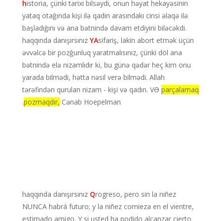
h
istoria, çünki tarixi bilsəydi, onun həyat hekayəsinin
yataq otağında kişi ilə qadın arasındakı cinsi əlaqə ilə
başladığını və ana bətnində davam etdiyini biləcəkdi.
haqqında danışırsınız
YA
sifariş, lakin abort etmək üçün
əvvəlcə bir pozğunluq yaratmalısınız, çünki döl ana
bətnində elə nizamlıdır ki, bu günə qədər heç kim onu
yarada bilmədi, hətta nəsil verə bilmədi. Allah
tərəfindən qurulan nizam - kişi və qadın. VƏ
parçalamaq
pozmaqdır,
Cənab Hoepelman.
haqqında danışırsınız
Q
rogreso, pero sin la niñez
NUNCA habrá futuro; y la niñez comieza en el vientre,
estimado amigo. Y si usted ha podido alcanzar cierto