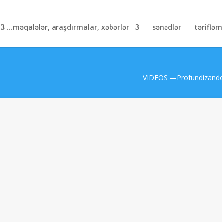
məqalələr, araşdırmalar, xəbərlər...
sənədlər
təriflə
VIDEOS —Profundizando e