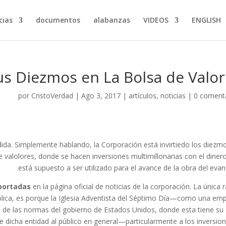
ias…
documentos
alabanzas
VIDEOS
ENGLISH
us Diezmos en La Bolsa de Valo
por
CristoVerdad
|
Ago 3, 2017
|
artículos
,
noticias
|
0 coment
dida. Simplemente hablando, la Corporación está invirtiedo los diezm
 valolores, donde se hacen inversiones multimillonarias con el diner
está supuesto a ser utilizado para el avance de la obra del evang
eportadas
en la página oficial de noticias de la corporación. La única 
blica, es porque la Iglesia Adventista del Séptimo Día—como una em
 de las normas del gobierno de Estados Unidos, donde esta tiene su
 de dicha entidad al público en general—particularmente a los inversion