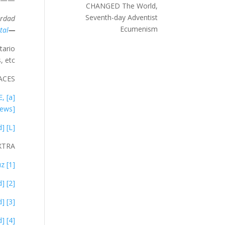
CHANGED The World,
Seventh-day Adventist
rdad…
Ecumenism
tal
—CristoVerdad
ario.
 etc.
ACES
E,
News]
[L] Sección Legal, “Copyright disclaimer” sobre derechos de autor y uso justo [ENLACE, CristoVerdad]
XTRA
[1] Jesús “vs.” Pablo y La Ley: Lo Que Pasó en la Cruz
[2] La Ley，Los Judíos & Tú [ESTUDIO, CristoVerdad]
[3] Juan, Los Discípulos y El Día del Señor [ ESTUDIO, CristoVerdad]
[4] LA LEY vs. LA LEY, Enfrentando el Error – Parte 1 [ESTUDIO, CristoVerdad]