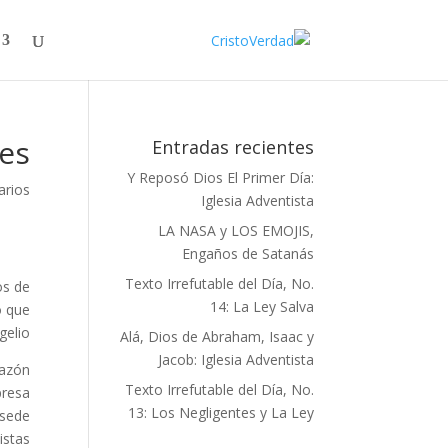
res
Entradas recientes
Y Reposó Dios El Primer Día:
arios
Iglesia Adventista
LA NASA y LOS EMOJIS,
Engaños de Satanás
Texto Irrefutable del Día, No.
os de
14: La Ley Salva
o que
elio.
Alá, Dios de Abraham, Isaac y
Jacob: Iglesia Adventista
razón
Texto Irrefutable del Día, No.
presa
13: Los Negligentes y La Ley
 sede
istas