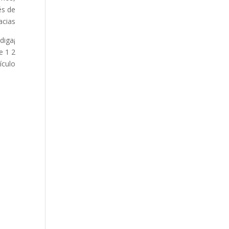
és de
cias!
¡Que Dios le bendiga!
e
1
2
tículo