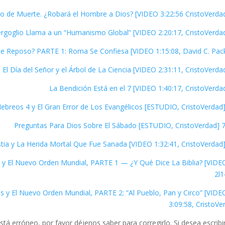
es y El Nuevo Orden Mundial, PARTE 1 — ¿Y Qué Dice La Biblia? [VIDE
2l1
es y El Nuevo Orden Mundial, PARTE 2: “Al Pueblo, Pan y Circo” [VIDE
3:09:58, CristoVe
tá erróneo, por favor déjenos saber para corregirlo. Si desea escribi