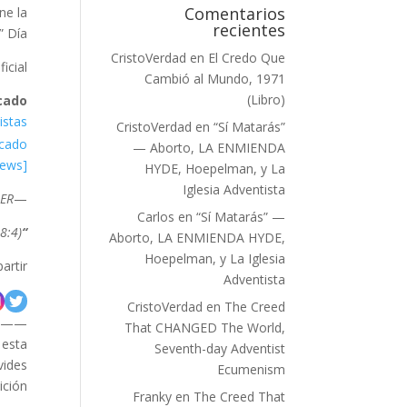
Comentarios
ne la
recientes
 Día.
CristoVerdad
en
El Credo Que
cial:
Cambió al Mundo, 1971
(Libro)
cado
istas
CristoVerdad
en
“Sí Matarás”
rcado
— Aborto, LA ENMIENDA
[ENLACE, Adventist News]
HYDE, Hoepelman, y La
Iglesia Adventista
IER
—
Carlos
en
“Sí Matarás” —
8:4)
“Salid de ella, pueblo mío…”
Aborto, LA ENMIENDA HYDE,
Hoepelman, y La Iglesia
artir
Adventista
CristoVerdad
en
The Creed
——-
That CHANGED The World,
 esta
Seventh-day Adventist
lvides
Ecumenism
ción.
Franky
en
The Creed That
——-