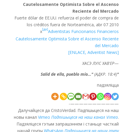
Cautelosamente Optimista Sobre el Ascenso
Reciente del Mercado
Fuerte dólar de EE.UU. refuerza el poder de compra de
los créditos fuera de Norteamérica,
abr 07 2010
[да]
x
Adventistas Funcionarios Financieros
Cautelosamente Optimista Sobre el Ascenso Reciente
del Mercado
[ENLACE, Adventist News]
ХАСЭ ЛУІС ХАВ'ЕР
—
(АДКР. 18:4)
"Salid de ella, pueblo mío…"
падзяліцца
———————————-
Далучайцеся да CristoVerdad. Падпішыцеся на наш
новы канал
Vimeo
Падпішыцеся на наш канал Vimeo
.
Падзяліцеся гэтым запрашэннем і станьце часткай
нашай групы
WhatsApp
Падпішыцеся на нашу групу