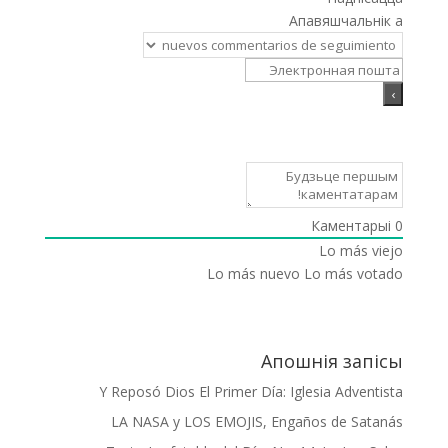
Апавяшчальнік а
Каментарыі
0
Lo más viejo
Lo más nuevo
Lo más votado
Апошнія запісы
Y Reposó Dios El Primer Día: Iglesia Adventista
LA NASA y LOS EMOJIS, Engaños de Satanás