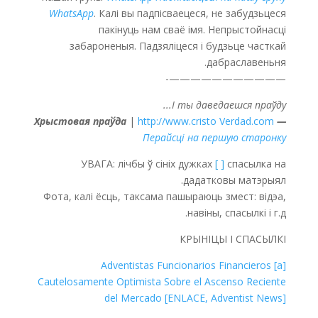
WhatsApp
. Калі вы падпісваецеся, не забудзьцеся
пакінуць нам сваё імя. Непрыстойнасці
забароненыя. Падзяліцеся і будзьце часткай
дабраславеньня.
———————————-
І ты даведаешся праўду...
|
http://www.cristo Verdad.com
— Хрыстовая праўда
Перайсці на першую старонку
УВАГА: лічбы ў сініх дужках
[ ]
спасылка на
дадатковы матэрыял.
Фота, калі ёсць, таксама пашыраюць змест: відэа,
навіны, спасылкі і г.д.
КРЫНІЦЫ І СПАСЫЛКІ
[a] Adventistas Funcionarios Financieros
Cautelosamente Optimista Sobre el Ascenso Reciente
del Mercado [ENLACE, Adventist News]