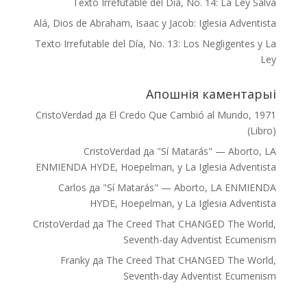
Texto Irrefutable del Día, No. 14: La Ley Salva
Alá, Dios de Abraham, Isaac y Jacob: Iglesia Adventista
Texto Irrefutable del Día, No. 13: Los Negligentes y La
Ley
Апошнія каментарыі
CristoVerdad
да
El Credo Que Cambió al Mundo, 1971
(Libro)
CristoVerdad
да
"Sí Matarás" — Aborto, LA
ENMIENDA HYDE, Hoepelman, y La Iglesia Adventista
Carlos
да
"Sí Matarás" — Aborto, LA ENMIENDA
HYDE, Hoepelman, y La Iglesia Adventista
CristoVerdad
да
The Creed That CHANGED The World,
Seventh-day Adventist Ecumenism
Franky
да
The Creed That CHANGED The World,
Seventh-day Adventist Ecumenism