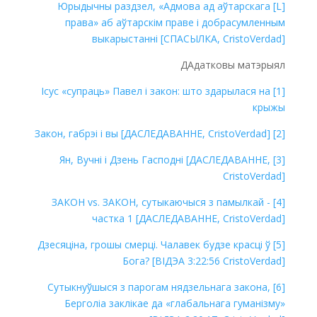
[L] Юрыдычны раздзел, «Адмова ад аўтарскага
права» аб аўтарскім праве і добрасумленным
выкарыстанні [СПАСЫЛКА, CristoVerdad]
ДАдатковы матэрыял
[1] Ісус «супраць» Павел і закон: што здарылася на
крыжы
[2] Закон, габрэі і вы [ДАСЛЕДАВАННЕ, CristoVerdad]
[3] Ян, Вучні і Дзень Гасподні [ДАСЛЕДАВАННЕ,
CristoVerdad]
[4] ЗАКОН vs. ЗАКОН, сутыкаючыся з памылкай -
частка 1 [ДАСЛЕДАВАННЕ, CristoVerdad]
[5] Дзесяціна, грошы смерці. Чалавек будзе красці ў
Бога? [ВІДЭА 3:22:56 CristoVerdad]
[6] Сутыкнуўшыся з парогам нядзельнага закона,
Берголіа заклікае да «глабальнага гуманізму»