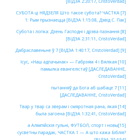
[ВІДЭА 2:20:17, CristoVerdad]
[7] СУБОТА ці НЯДЗЕЛЯ Што такое субота? ЧАСТКА
1: Рым прызнаецца [ВІДЭА 1:15:08, Дэвід С. Пак]
[8] Субота і логіка: Дзень Гасподні і дрэва пазнання
[ВІДЭА 2:31:11, CristoVerdad]
[9] Дабраславеньне ў 7 [ВІДЭА 1:40:17, CristoVerdad]
[10] Ісус, «Наш адпачынак» — Габрэям 4 і Вялікая
памылка евангелістаў [ДАСЛЕДАВАННЕ,
CristoVerdad]
[11] 7 пытанняў да Бога аб шабаце
[ДАСЛЕДАВАННЕ, CristoVerdad]
[14] Твар у твар са зверам і смяротная рана, якая
была загоена [ВІДЭА 1:32:41, CristoVerdad]
[15]a Алімпійскія гульні, ФУТБОЛ, спорт і новы
сусветны парадак, ЧАСТКА 1 — А што кажа Біблія?
[ВІДЭА 2l14:54]