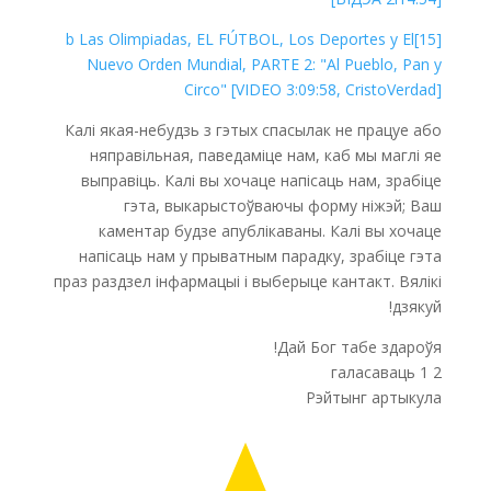
[15]b Las Olimpiadas, EL FÚTBOL, Los Deportes y El
Nuevo Orden Mundial, PARTE 2: "Al Pueblo, Pan y
Circo" [VIDEO 3:09:58, CristoVerdad]
Калі якая-небудзь з гэтых спасылак не працуе або
няправільная, паведаміце нам, каб мы маглі яе
выправіць. Калі вы хочаце напісаць нам, зрабіце
гэта, выкарыстоўваючы форму ніжэй; Ваш
каментар будзе апублікаваны. Калі вы хочаце
напісаць нам у прыватным парадку, зрабіце гэта
праз раздзел інфармацыі і выберыце кантакт. Вялікі
дзякуй!
Дай Бог табе здароўя!
галасаваць
1
2
Рэйтынг артыкула