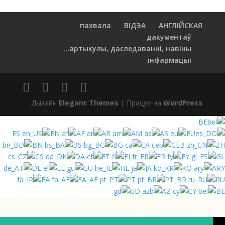
пахвала
ВІДЭА
АНГЛІЙСКАЯ
дакументаў
артыкулы, даследаванні, навіны...
інфармацыі
Дызайн
Elegant Themes
| Працуе на
WordPress
BE
ES
EN
AF
AR
AM
AS
EU
BN
BS
BG
CA
CEB
ZH
CS
DA
ET
FI
FR
FY
GL
DE
EL
GU
HE
JA
KO
ARY
FA
FA_AF
PT
PT_BR
RU
GD
AZ
CY
BE