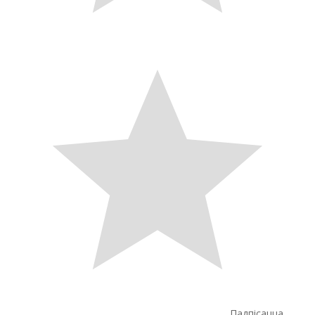
Падпісацца