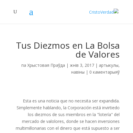
Tus Diezmos en La Bolsa
de Valores
па
Хрыстовая Праўда
|
жнів 3, 2017
|
артыкулы
,
навіны
|
0 каментарыяў
Esta es una noticia que no necesita ser expandida.
Simplemente hablando, la Corporación está invirtiedo
los diezmos de sus miembros en la "lotería" del
mercado de valolores, donde se hacen inversiones
multimillonarias con el dinero que está supuesto a ser