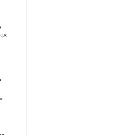
a
 que
á
ce