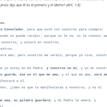
esús dijo que él es el primero y el último?
(APC. 1:8)
tos
.
ro Consolador
, para que esté con vosotros para siempre:
mundo no puede recibir, porque no le ve, ni le conoce; p
 vosotros, y estará en vosotros.
osotros.
verá más; pero vosotros me veréis; porque yo vivo, vosot
ue yo estoy en mi Padre,
y vosotros en mí
, y yo en vosot
os guarda, ése es el que me ama
; y el que me ama,
será a
ifestaré a él.
eñor, ¿cómo es que te manifestarás a nosotros, y no al
me ama, mi palabra guardará
; y mi Padre le amará, y
él.