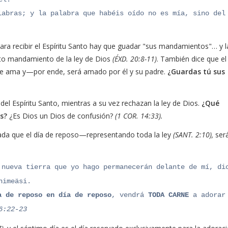
labras; y la palabra que habéis oído no es mía, sino del
ara recibir el Espíritu Santo hay que guadar "sus mandamientos"… y l
rto mandamiento de la ley de Dios
(ÉXD. 20:8-11)
. También dice que el
le ama y—por ende, será amado por él y su padre.
¿Guardas tú sus
del Espíritu Santo, mientras a su vez rechazan la ley de Dios.
¿Qué
es?
¿Es Dios un Dios de confusión?
(1 COR. 14:33).
rada que el día de reposo—representando toda la ley
(SANT. 2:10),
ser
nueva tierra que yo hago permanecerán delante de mí, di
nimeäsi.
a de reposo en día de reposo
, vendrá
TODA CARNE
a adorar
:22‭-‬23