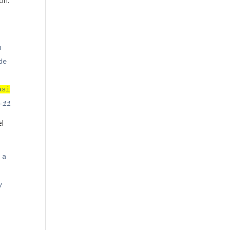
ón:
u
de
äsi
-11
el
 a
y