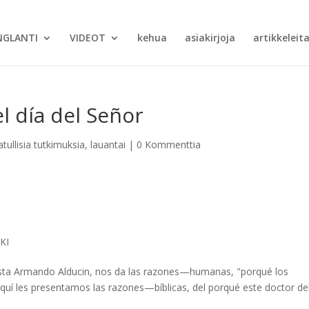
NGLANTI
VIDEOT
kehua
asiakirjoja
artikkeleita
el día del Señor
tullisia tutkimuksia
,
lauantai
|
0 Kommenttia
KI
utista Armando Alducin, nos da las razones—humanas, "porqué los
quí les presentamos las razones—bíblicas, del porqué este doctor de