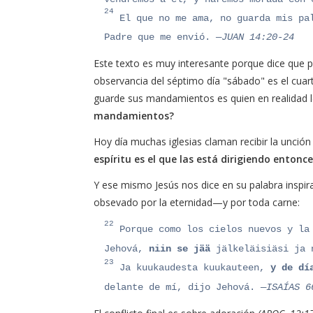
24
El que no me ama, no guarda mis pa
Padre que me envió.
—JUAN 14:20-24
Este texto es muy interesante porque dice que p
observancia del séptimo día "sábado" es el cua
guarde sus mandamientos es quien en realidad 
mandamientos?
Hoy día muchas iglesias claman recibir la unción 
espíritu es el que las está dirigiendo entonc
Y ese mismo Jesús nos dice en su palabra inspi
obsevado por la eternidad—y por toda carne:
22
Porque como los cielos nuevos y la 
Jehová,
niin se jää
jälkeläisiäsi ja 
23
Ja kuukaudesta kuukauteen,
y de dí
delante de mí, dijo Jehová.
—ISAÍAS 66