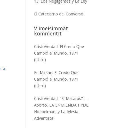
13: Los Negligentes y La Ley
El Catecismo del Converso
Viimeisimmät
kommentit
CristoVerdad
:
El Credo Que
Cambió al Mundo, 1971
(Libro)
E A
Ed Mirsan
:
El Credo Que
Cambió al Mundo, 1971
(Libro)
CristoVerdad
:
"Sí Matarás" —
Aborto, LA ENMIENDA HYDE,
Hoepelman, y La Iglesia
Adventista