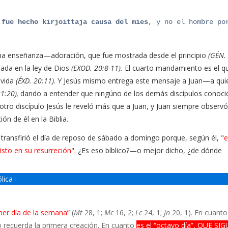
o fue hecho
kirjoittaja
causa
del
mies
, y no el hombre po
ma enseñanza—adoración, que fue mostrada desde el principio
(GÉN. 
ada en la ley​ de Dios
(EXOD. 20:8-11).
El cuarto mandamiento es el q
 vida
(ÉXD. 20:11)
. Y Jesús mismo entrega este mensaje a Juan—a qui
21:20),
dando a entender que ningúno de los demás discípulos conoci
ro discípulo Jesús le reveló más que a Juan, y Juan siempre observó
n de él en la Biblia.
 transfirió el día de reposo de sábado a domingo porque, según él, "
e
isto en su resurreción
". ¿Es eso bíblico?—o mejor dicho, ¿de dónde
ólica
imer día de la semana”
(
Mt
28, 1;
Mc
16, 2;
Lc
24, 1;
Jn
20, 1). En cuanto
to recuerda la primera creación. En cuanto
es el “octavo día”, QUE SI