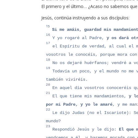
El primero y el último… ¿Acaso no sabemos que J
Jesús, continúa instruyendo a sus discípulos:
1
5
Si me amáis, guardad mis mandamien
16
Y yo rogaré al Padre,
y os dará ot
17
el Espíritu de verdad, al cual el 
vosotros le conocéis, porque mora con
18
No os dejaré huérfanos; vendré a v
19
Todavía un poco, y el mundo no me 
también viviréis.
20
En aquel día vosotros conoceréis q
21
El que tiene mis mandamientos,
y l
por mi Padre, y yo le amaré
, y me man
22
Le dijo Judas (no el Iscariote): S
mundo?
23
Respondió Jesús y le dijo:
El que 
vendremos a él, y haremos morada con 