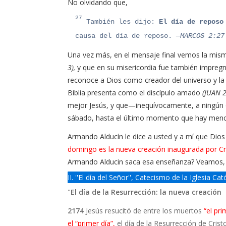
No olvidando que,
27
También les dijo:
El día de repos
causa del día de reposo.
—MARCOS 2:27
Una vez más, en el mensaje final vemos la mis
3),
y que en su misericordia fue también impregn
reconoce a Dios como creador del universo y la
Biblia presenta como el discípulo amado
(JUAN 
mejor Jesús, y que—inequívocamente, a ningún ot
sábado, hasta el último momento que hay menció
Armando Alducín le dice a usted y a mí que Dios
domingo es la nueva creación inaugurada por Cr
Armando Alducin saca esa enseñanza? Veamos,
II. ''El día del Señor'', Catecismo de la Iglesia Cat
"
El día de la Resurrección: la nueva creación
2174
Jesús resucitó de entre los muertos
“el pr
el “primer día”,
el día de la Resurrección de Cris