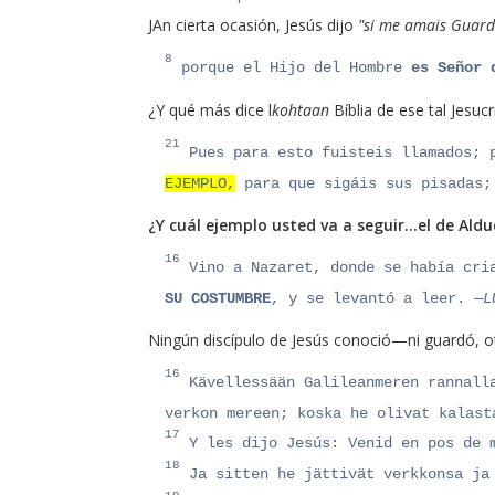
JA
n cierta ocasión, Jesús dijo
"si me amais Guar
8
porque el Hijo del Hombre
es Señor 
¿Y qué más dice l
kohtaan
Bíblia de ese tal Jesucr
21
Pues para esto fuisteis llamados; 
EJEMPLO,
para que sigáis sus pisadas
¿Y cuál ejemplo usted va a seguir…el de Alduc
16
Vino a Nazaret, donde se había cri
SU COSTUMBRE
, y se levantó a leer.
—L
Ningún discípulo de Jesús conoció—ni guardó, ot
16
Kävellessään Galileanmeren rannall
verkon mereen; koska he olivat kalast
17
Y les dijo Jesús: Venid en pos de m
18
Ja sitten he jättivät verkkonsa ja