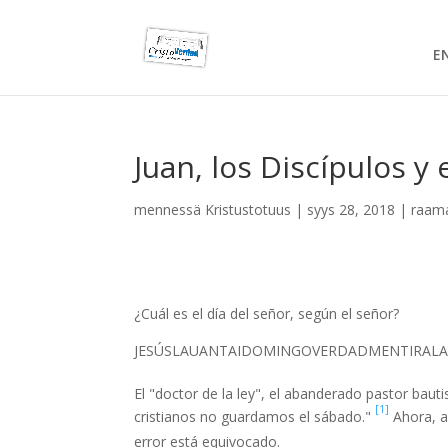
E
Juan, los Discípulos y 
mennessä
Kristustotuus
|
syys 28, 2018
|
raama
¿Cuál es el día del señor, según el señor?
JESÚS
LAUANTAI
DOMINGO
VERDAD
MENTIRA
LA
El "doctor de la ley", el abanderado pastor ba
[1]
cristianos no guardamos el sábado."
Ahora, a
error está equivocado.