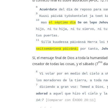
El conflicto final es sobre adoración
(APOC. 12:17
8
Acuérdate
del día de reposo para sa
9
Kuusi päivää työskentelet ja teet k
10
mas
el séptimo día
Se on lepo Jeho
hijo, ni tu hija, ni tu siervo, ni tu
tus puertas.
11
Sillä kuudessa päivässä Herra loi 
seitsemäntenä päivänä;
por tanto,
Jeho
Sí, el mensaje final de Dios a toda la humanida
mo
creador de todas las cosas, y el sábado (7
día
6
Vi volar por en medio del cielo a o
los moradores de la tierra, a toda na
7
diciendo a gran voz: Temed a Dios,
adorad
a aquel que hizo el cielo y la
14:7
[Comparar con ÉXODO 20:11]