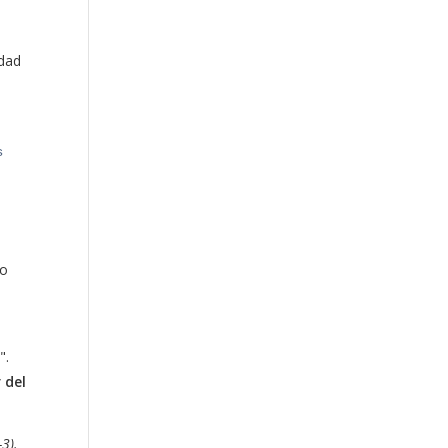
idad
s
ro
o
".
r del
-3).