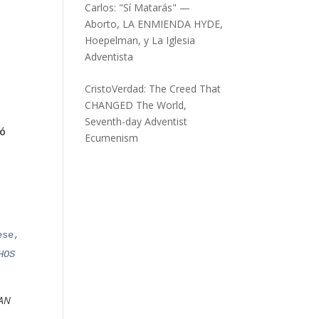
Carlos
:
"Sí Matarás" —
Aborto, LA ENMIENDA HYDE,
Hoepelman, y La Iglesia
Adventista
CristoVerdad
:
The Creed That
CHANGED The World,
Seventh-day Adventist
ió
Ecumenism
ese,
HOS
UAN