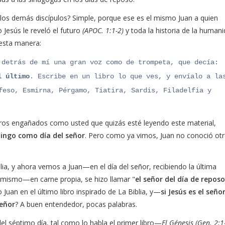
os demás discípulos? Simple, porque ese es el mismo Juan a quien
 Jesús le reveló el futuro
(APOC. 1:1-2)
y toda la historia de la human
esta manera:
detrás de mí una gran voz como de trompeta, que decía:
l último
. Escribe en un libro lo que ves, y envíalo a la
feso, Esmirna, Pérgamo, Tiatira, Sardis, Filadelfia y
s engañados como usted que quizás esté leyendo este material,
ingo como día del señor
. Pero como ya vimos, Juan no conoció ot
lia, y ahora vemos a Juan—en el día del señor, recibiendo la última
í mismo—en carne propia, se hizo llamar "
el señor del día de repos
Juan en el último libro inspirado de La Biblia, y—
si Jesús es el seño
señor
? A buen entendedor, pocas palabras.
el séptimo día, tal como lo habla el primer libro—
El Génesis
(Gen. 2:1