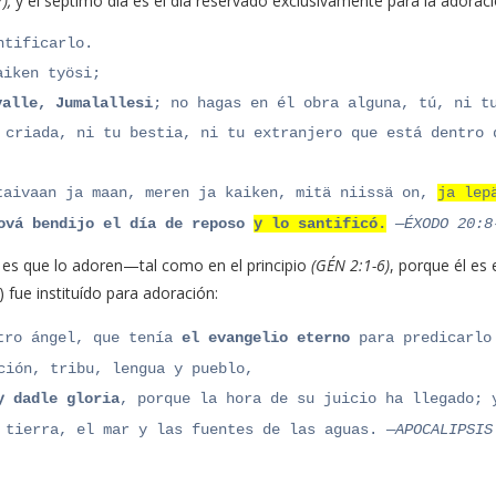
),
y el séptimo día es el día reservado exclusivamente para la adoraci
ntificarlo.
aiken työsi;
valle, Jumalallesi
; no hagas en él obra alguna, tú, ni t
 criada, ni tu bestia, ni tu extranjero que está dentro 
taivaan ja maan, meren ja kaiken, mitä niissä on,
ja lep
vá bendijo el día de reposo
y lo santificó.
—ÉXODO 20:8
d es que lo adoren—tal como en el principio
(GÉN 2:1-6)
, porque él es 
) fue instituído para adoración:
tro ángel, que tenía
el evangelio eterno
para predicarlo
ción, tribu, lengua y pueblo,
y dadle gloria
, porque la hora de su juicio ha llegado; 
 tierra, el mar y las fuentes de las aguas.
—APOCALIPSIS