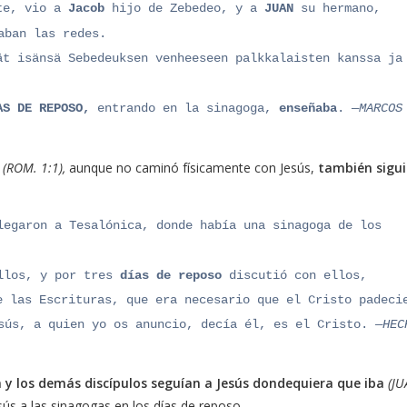
nte, vio a
Jacob
hijo de Zebedeo, y a
JUAN
su hermano,
aban las redes.
ät isänsä Sebedeuksen venheeseen palkkalaisten kanssa ja
AS DE REPOSO,
entrando en la sinagoga,
enseñaba
.
—MARCOS
(ROM. 1:1),
aunque no caminó físicamente con Jesús,
también sigu
egaron a Tesalónica, donde había una sinagoga de los
llos, y por tres
días de reposo
discutió con ellos,
e las Escrituras, que era necesario que el Cristo padeci
sús, a quien yo os anuncio, decía él, es el Cristo.
—HEC
 y los demás discípulos seguían a Jesús dondequiera
que iba
(J
ús a las sinagogas en los días de reposo.