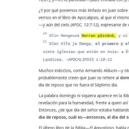
¿Y por qué ponemos más énfasis en Juan sobre l
vemos en el libro de Apocalipsis, al que el mismo
—y aún del cielo
(APOC. 12:7-12),
expresarse de 
10
Olin Hengessä
Herran päivänä,
y oí 
11
Olen Alfa ja Omega,
el primero y e
siete iglesias que están en Asia: a É
Laodicea.
—APOCALIPSIS 1:10‭-‬11
Muchos indoctos, como Armando Alducin—y otro
probablemente creen que Juan se refiere al
dom
día de reposo que no fuera el Séptimo día.
La palabra domingo ni siquiera aparece en la Bib
revelación para la humanidad, frente a quien as
Entonces, ¿de que día del señor estaba hablando 
día de reposo, cuál es—entonces, el día del 
El último libro de la Biblia—
El Apocalipsis,
habla d