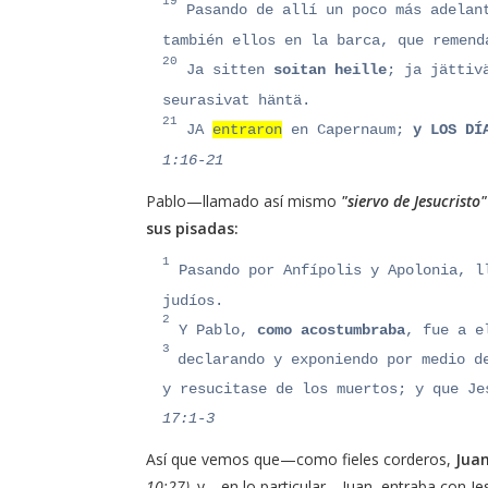
19
Pasando de allí un poco más adela
también ellos en la barca, que remend
20
Ja sitten
soitan heille
; ja jättiv
seurasivat häntä.
21
JA
entraron
en Capernaum;
y LOS DÍ
1:16‭-‬21
Pablo—llamado así mismo
"siervo de Jesucristo"
sus pisadas:
1
Pasando por Anfípolis y Apolonia, ll
judíos.
2
Y Pablo,
como acostumbraba
, fue a e
3
declarando y exponiendo por medio d
y resucitase de los muertos; y que Je
17:1-3
Así que vemos que—como fieles corderos,
Juan
10:27),
y—en lo particular—Juan, entraba con Jes