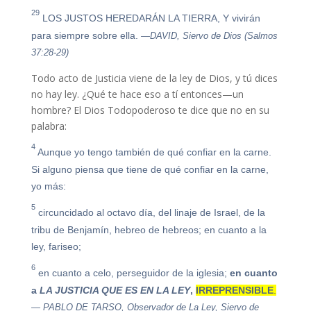
29
LOS JUSTOS HEREDARÁN LA TIERRA, Y vivirán
para siempre sobre ella.
—DAVID, Siervo de Dios (Salmos
37:28-29)
Todo acto de Justicia viene de la ley de Dios, y tú dices
no hay ley. ¿Qué te hace eso a tí entonces—un
hombre? El Dios Todopoderoso te dice que no en su
palabra:
4
Aunque yo tengo también de qué confiar en la carne.
Si alguno piensa que tiene de qué confiar en la carne,
yo más:
5
circuncidado al octavo día, del linaje de Israel, de la
tribu de Benjamín, hebreo de hebreos; en cuanto a la
ley, fariseo;
6
en cuanto a celo, perseguidor de la iglesia;
en cuanto
a
LA JUSTICIA QUE ES EN LA LEY
,
IRREPRENSIBLE
.
— PABLO DE TARSO, Observador de La Ley, Siervo de