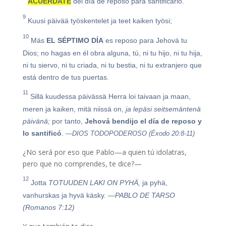
ACUÉRDATE
del día de reposo para santificarlo.
9
Kuusi päivää työskentelet ja teet kaiken työsi;
10
Más
EL SÉPTIMO DÍA
es reposo para Jehová tu
Dios; no hagas en él obra alguna, tú, ni tu hijo, ni tu hija,
ni tu siervo, ni tu criada, ni tu bestia, ni tu extranjero que
está dentro de tus puertas.
11
Sillä kuudessa päivässä Herra loi taivaan ja maan,
meren ja kaiken, mitä niissä on,
ja lepäsi seitsemäntenä
päivänä;
por tanto,
Jehová bendijo el día de reposo y
lo santificó
.
—DIOS TODOPODEROSO (Éxodo 20:8-11)
¿No será por eso que Pablo—a quien tú idolatras,
pero que no comprendes, te dice?—
12
Jotta
TOTUUDEN LAKI ON PYHÄ,
ja pyhä,
vanhurskas ja hyvä käsky.
—PABLO DE TARSO
(Romanos 7:12)