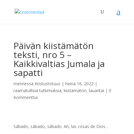
Päivän kiistämätön
teksti, nro 5 –
Kaikkivaltias Jumala ja
sapatti
mennessä
Kristustotuus
|
heinä 16, 2022
|
raamatullisia tutkimuksia
,
kiistämätön
,
lauantai
|
0
Kommenttia
Sábado, sábado, sábado. Ah, las cosas de Dios…