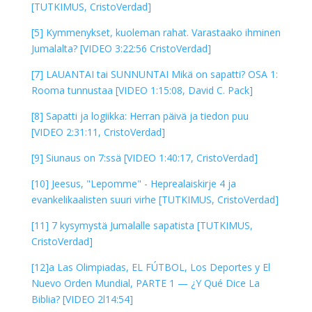
[TUTKIMUS, CristoVerdad]
[5] Kymmenykset, kuoleman rahat. Varastaako ihminen
Jumalalta? [VIDEO 3:22:56 CristoVerdad]
[7] LAUANTAI tai SUNNUNTAI Mikä on sapatti? OSA 1:
Rooma tunnustaa [VIDEO 1:15:08, David C. Pack]
[8] Sapatti ja logiikka: Herran päivä ja tiedon puu
[VIDEO 2:31:11, CristoVerdad]
[9] Siunaus on 7:ssä [VIDEO 1:40:17, CristoVerdad]
[10] Jeesus, "Lepomme" - Heprealaiskirje 4 ja
evankelikaalisten suuri virhe [TUTKIMUS, CristoVerdad]
[11] 7 kysymystä Jumalalle sapatista [TUTKIMUS,
CristoVerdad]
[12]a Las Olimpiadas, EL FÚTBOL, Los Deportes y El
Nuevo Orden Mundial, PARTE 1 — ¿Y Qué Dice La
Biblia? [VIDEO 2l14:54]