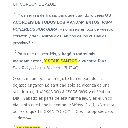
UN CORDÓN DE AZUL.
39
Y os servirá de franja, para que cuando lo veáis
OS
ACORDÉIS DE TODOS LOS MANDAMIENTOS,
PARA
PONERLOS POR OBRA
;
y no miréis en pos de vuestro
corazón y de vuestros ojos, en pos de los cuales os
prostituyáis.
40
Para que os acordéis,
y hagáis todos mis
mandamientos,
Y SEÁIS SANTOS
a vuestro Dios
.
—
Dios Todopoderoso, Números 15:37-40)
O sea, mi amigo—o amiga, te han engañado—te
dejaste engañar. La santidad solo se alcanza de una
sola forma,
GUARDANDO LA LEY DE DIOS,
y el Séptimo
Día—Sábado es parte de esa misma ley, y es el único
día santo que tiene la semana
(1Moos. 2:1-3)
. ¿No será
por esto que EL GRAN YO SOY—Dios Todopoderoso,
te dice?—
8