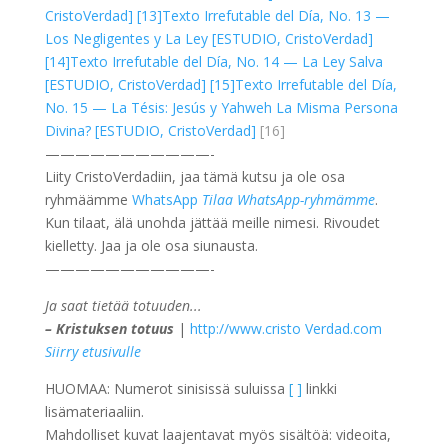
CristoVerdad]
[13]
Texto Irrefutable del Día, No. 13 —
Los Negligentes y La Ley [ESTUDIO, CristoVerdad]
[14]
Texto Irrefutable del Día, No. 14 — La Ley Salva
[ESTUDIO, CristoVerdad]
[15]
Texto Irrefutable del Día,
No. 15 — La Tésis: Jesús y Yahweh La Misma Persona
Divina? [ESTUDIO, CristoVerdad]
[16]
———————————-
Liity CristoVerdadiin, jaa tämä kutsu ja ole osa
ryhmäämme
WhatsApp
Tilaa WhatsApp-ryhmämme
.
Kun tilaat, älä unohda jättää meille nimesi. Rivoudet
kielletty. Jaa ja ole osa siunausta.
———————————-
Ja saat tietää totuuden...
– Kristuksen totuus
|
http://www.cristo Verdad.com
Siirry etusivulle
HUOMAA: Numerot sinisissä suluissa
[ ]
linkki
lisämateriaaliin.
Mahdolliset kuvat laajentavat myös sisältöä: videoita,