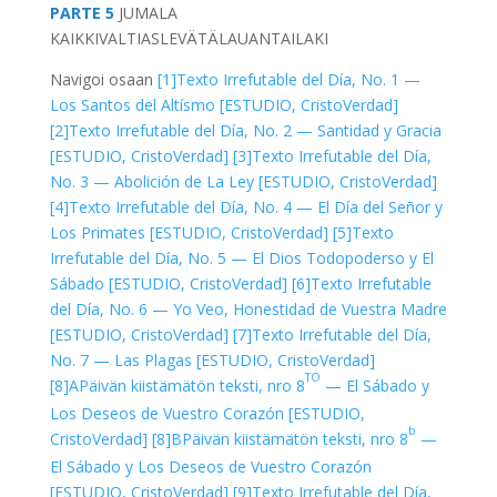
PARTE 5
JUMALA
KAIKKIVALTIAS
LEVÄTÄ
LAUANTAI
LAKI
Navigoi osaan
[1]
Texto Irrefutable del Día, No. 1 —
Los Santos del Altísmo [ESTUDIO, CristoVerdad]
[2]
Texto Irrefutable del Día, No. 2 — Santidad y Gracia
[ESTUDIO, CristoVerdad]
[3]
Texto Irrefutable del Día,
No. 3 — Abolición de La Ley [ESTUDIO, CristoVerdad]
[4]
Texto Irrefutable del Día, No. 4 — El Día del Señor y
Los Primates [ESTUDIO, CristoVerdad]
[5]
Texto
Irrefutable del Día, No. 5 — El Dios Todopoderso y El
Sábado [ESTUDIO, CristoVerdad]
[6]
Texto Irrefutable
del Día, No. 6 — Yo Veo, Honestidad de Vuestra Madre
[ESTUDIO, CristoVerdad]
[7]
Texto Irrefutable del Día,
No. 7 — Las Plagas [ESTUDIO, CristoVerdad]
TO
[8]A
Päivän kiistämätön teksti, nro 8
— El Sábado y
Los Deseos de Vuestro Corazón [ESTUDIO,
b
CristoVerdad]
[8]B
Päivän kiistämätön teksti, nro 8
—
El Sábado y Los Deseos de Vuestro Corazón
[ESTUDIO, CristoVerdad]
[9]
Texto Irrefutable del Día,