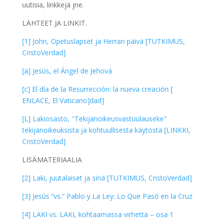
uutisia, linkkejä jne.
LÄHTEET JA LINKIT.
[1] John, Opetuslapset ja Herran päivä [TUTKIMUS,
CristoVerdad]
[a] Jesús, el Ángel de Jehová
[c] El día de la Resurrección: la nueva creación [
ENLACE, El Vaticano]dad]
[L] Lakiosasto, "Tekijänoikeusvastuulauseke"
tekijänoikeuksista ja kohtuullisesta käytöstä [LINKKI,
CristoVerdad]
LISÄMATERIAALIA
[2] Laki, juutalaiset ja sinä [TUTKIMUS, CristoVerdad]
[3] Jesús “vs.” Pablo y La Ley: Lo Que Pasó en la Cruz
[4] LAKI vs. LAKI, kohtaamassa virhettä – osa 1