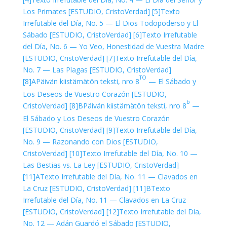
Los Primates [ESTUDIO, CristoVerdad]
[5]
Texto
Irrefutable del Día, No. 5 — El Dios Todopoderso y El
Sábado [ESTUDIO, CristoVerdad]
[6]
Texto Irrefutable
del Día, No. 6 — Yo Veo, Honestidad de Vuestra Madre
[ESTUDIO, CristoVerdad]
[7]
Texto Irrefutable del Día,
No. 7 — Las Plagas [ESTUDIO, CristoVerdad]
TO
[8]A
Päivän kiistämätön teksti, nro 8
— El Sábado y
Los Deseos de Vuestro Corazón [ESTUDIO,
b
CristoVerdad]
[8]B
Päivän kiistämätön teksti, nro 8
—
El Sábado y Los Deseos de Vuestro Corazón
[ESTUDIO, CristoVerdad]
[9]
Texto Irrefutable del Día,
No. 9 — Razonando con Dios [ESTUDIO,
CristoVerdad]
[10]
Texto Irrefutable del Día, No. 10 —
Las Bestias vs. La Ley [ESTUDIO, CristoVerdad]
[11]A
Texto Irrefutable del Día, No. 11 — Clavados en
La Cruz [ESTUDIO, CristoVerdad]
[11]B
Texto
Irrefutable del Día, No. 11 — Clavados en La Cruz
[ESTUDIO, CristoVerdad]
[12]
Texto Irrefutable del Día,
No. 12 — Adán Guardó el Sábado [ESTUDIO,