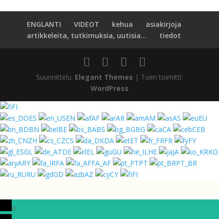
ENGLANTI
VIDEOT
kehua
asiakirjoja
artikkeleita, tutkimuksia, uutisia...
tiedot
Suunnittelu:
Elegant Themes
| Tuen toimitti:
WordPress
FI
ES
EN
AF
AR
AM
AS
EU
BN
BE
BS
BG
CA
CEB
ZH
CS
DA
ET
FR
FY
GL
DE
EL
GU
HE
JA
KO
ARY
FA
FA_AF
PT
PT_BR
RU
GD
AZ
CY
FI
0