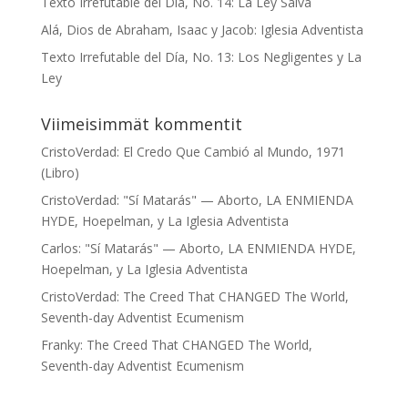
Texto Irrefutable del Día, No. 14: La Ley Salva
Alá, Dios de Abraham, Isaac y Jacob: Iglesia Adventista
Texto Irrefutable del Día, No. 13: Los Negligentes y La
Ley
Viimeisimmät kommentit
CristoVerdad
:
El Credo Que Cambió al Mundo, 1971
(Libro)
CristoVerdad
:
"Sí Matarás" — Aborto, LA ENMIENDA
HYDE, Hoepelman, y La Iglesia Adventista
Carlos
:
"Sí Matarás" — Aborto, LA ENMIENDA HYDE,
Hoepelman, y La Iglesia Adventista
CristoVerdad
:
The Creed That CHANGED The World,
Seventh-day Adventist Ecumenism
Franky
:
The Creed That CHANGED The World,
Seventh-day Adventist Ecumenism