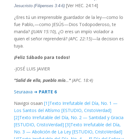
[Ver HEC. 24:14]
Jesucristo (Filipenses 3:4-6)
¿Eres tú un irreprensible guardador de la ley—como lo
fue Pablo,—como JESÚS—Dios Todopoderoso, te
manda?
(JUAN 15:10),
¿O eres un impío violador a
quien el señor reprenderá?
(APC. 22:15)
—la decision es
tuya.
¡Feliz Sábado para todos!
-JOSÉ LUIS JAVIER
"Salid de ella, pueblo mío
…
"
(APC. 18:4)
Seuraava ➜
PARTE 6
Navigoi osaan
[1]
Texto Irrefutable del Día, No. 1 —
Los Santos del Altísmo [ESTUDIO, CristoVerdad]
[2]
Texto Irrefutable del Día, No. 2 — Santidad y Gracia
[ESTUDIO, CristoVerdad]
[3]
Texto Irrefutable del Día,
No. 3 — Abolición de La Ley [ESTUDIO, CristoVerdad]
[4]
Texto Irrefutable del Día, No. 4 — El Día del Señor y