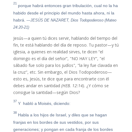
21
porque habrá entonces gran tribulación, cual no la ha
habido desde el principio del mundo hasta ahora, ni la
habrá.
—JESÚS DE NAZARET, Dios Todopoderoso (Mateo
24:20-21)
Jesús—a quien tú dices servir, hablando del tiempo del
fin, te está hablando del día de reposo. Tu pastor—y tú
iglesia, a quienes en realidad sirves, te dicen “el
domingo es el día del señor”, "NO HAY LEY", "el
sábado fue solo para los judíos", "la ley fue clavada en
la cruz", etc. Sin embargo, el Dios Todopoderoso—
esto es, Jesús, te dice que para encontrarte con él
debes andar en santidad
(HEB. 12:14).
¿Y cómo se
consigue la santidad—según Dios?
37
Y habló a Moisés, diciendo:
38
Habla a los hijos de Israel, y diles que se hagan
franjas en los bordes de sus vestidos, por sus
generaciones; y pongan en cada franja de los bordes