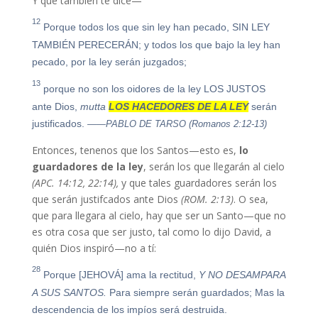
Y que también te dice—
12
Porque todos los que sin ley han pecado, SIN LEY
TAMBIÉN PERECERÁN; y todos los que bajo la ley han
pecado, por la ley serán juzgados;
13
porque no son los oidores de la ley LOS JUSTOS
ante Dios,
mutta
LOS HACEDORES DE LA LEY
serán
justificados.
——PABLO DE TARSO (Romanos 2:12-13)
Entonces, tenenos que los Santos—esto es,
lo
guardadores de la ley
, serán los que llegarán al cielo
(APC. 14:12, 22:14),
y que tales guardadores serán los
que serán justifcados ante Dios
(ROM. 2:13)
. O sea,
que para llegara al cielo, hay que ser un Santo—que no
es otra cosa que ser justo, tal como lo dijo David, a
quién Dios inspiró—no a tí:
28
Porque [JEHOVÁ] ama la rectitud,
Y NO DESAMPARA
A SUS SANTOS.
Para siempre serán guardados; Mas la
descendencia de los impíos será destruida.