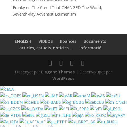
Franky
en
The Creed That CHANGED The World,
Seventh-day Adventist Ecumenism
ENGLISH
VIDEOS
lloances
documents
articles, estudis, notícies…
informació
Dissenyat per
Elegant Themes
| Desenvolupat per
WordPress
CA
ES
EN
AF
AR
AM
AS
EU
BN
BE
BS
BG
CEB
ZH
CS
DA
ET
FI
FR
FY
GL
DE
EL
GU
HE
JA
KO
ARY
FA
FA_AF
PT
PT_BR
RU