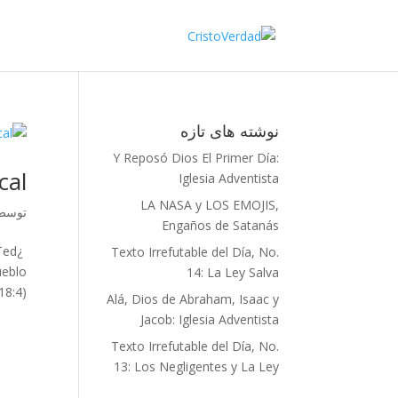
نوشته‌ های تازه
Y Reposó Dios El Primer Día:
cal
Iglesia Adventista
LA NASA y LOS EMOJIS,
توسط
Engaños de Satanás
Ted
Texto Irrefutable del Día, No.
ueblo
14: La Ley Salva
:4)...
Alá, Dios de Abraham, Isaac y
Jacob: Iglesia Adventista
Texto Irrefutable del Día, No.
13: Los Negligentes y La Ley