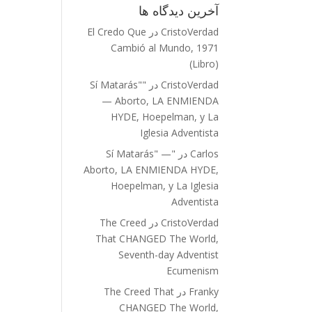
آخرین دیدگاه‌ ها
CristoVerdad
در
El Credo Que
Cambió al Mundo, 1971
(Libro)
CristoVerdad
در
"Sí Matarás"
— Aborto, LA ENMIENDA
HYDE, Hoepelman, y La
Iglesia Adventista
Carlos
در
"Sí Matarás" —
Aborto, LA ENMIENDA HYDE,
Hoepelman, y La Iglesia
Adventista
CristoVerdad
در
The Creed
That CHANGED The World,
Seventh-day Adventist
Ecumenism
Franky
در
The Creed That
CHANGED The World,