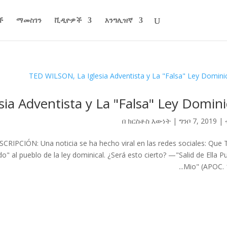
ች
ማመስገን
ቪዲዮዎች
እንግሊዝኛ
ia Adventista y La "Falsa" Ley Domini
በ
ክርስቶስ እውነት
|
ግንቦ 7, 2019
|
SCRIPCIÓN: Una noticia se ha hecho viral en las redes sociales: Que 
do" al pueblo de la ley dominical. ¿Será esto cierto? —"Salid de Ella P
Mio" (APOC. 18