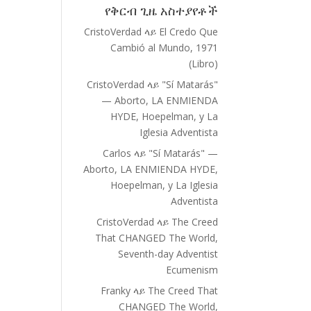
የቅርብ ጊዜ አስተያየቶች
CristoVerdad
ላይ
El Credo Que
Cambió al Mundo, 1971
(Libro)
CristoVerdad
ላይ
"Sí Matarás"
— Aborto, LA ENMIENDA
HYDE, Hoepelman, y La
Iglesia Adventista
Carlos
ላይ
"Sí Matarás" —
Aborto, LA ENMIENDA HYDE,
Hoepelman, y La Iglesia
Adventista
CristoVerdad
ላይ
The Creed
That CHANGED The World,
Seventh-day Adventist
Ecumenism
Franky
ላይ
The Creed That
CHANGED The World,