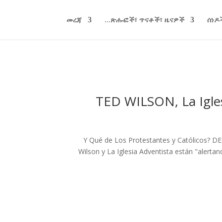
መረጃ
ጽሑፎች፣ ጥናቶች፣ ዜናዎች...
ሰነዶ
TED WILSON, La Igles
¿Y Qué de Los Protestantes y Católicos? DE
Wilson y La Iglesia Adventista están "alertan