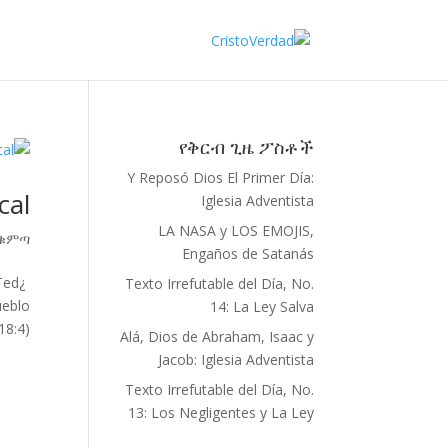
የቅርብ ጊዜ ፖስቶች
Y Reposó Dios El Primer Día:
cal
Iglesia Adventista
LA NASA y LOS EMOJIS,
ቁምጣ
Engaños de Satanás
Ted
Texto Irrefutable del Día, No.
ueblo
14: La Ley Salva
:4)...
Alá, Dios de Abraham, Isaac y
Jacob: Iglesia Adventista
Texto Irrefutable del Día, No.
13: Los Negligentes y La Ley