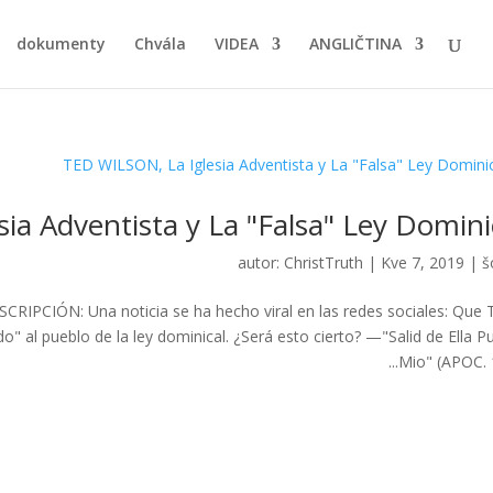
dokumenty
Chvála
VIDEA
ANGLIČTINA
ia Adventista y La "Falsa" Ley Domini
autor:
ChristTruth
|
Kve 7, 2019
|
š
SCRIPCIÓN: Una noticia se ha hecho viral en las redes sociales: Que 
do" al pueblo de la ley dominical. ¿Será esto cierto? —"Salid de Ella P
Mio" (APOC. 18