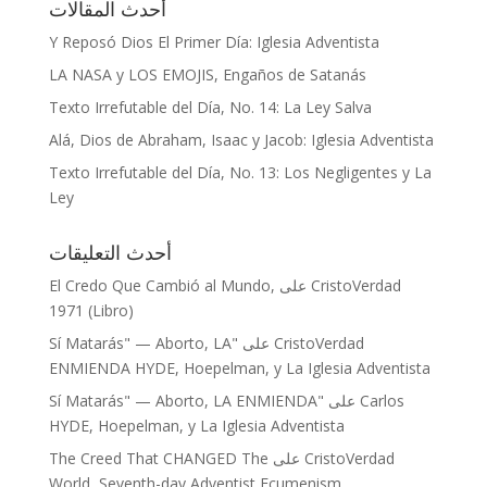
أحدث المقالات
Y Reposó Dios El Primer Día: Iglesia Adventista
LA NASA y LOS EMOJIS, Engaños de Satanás
Texto Irrefutable del Día, No. 14: La Ley Salva
Alá, Dios de Abraham, Isaac y Jacob: Iglesia Adventista
Texto Irrefutable del Día, No. 13: Los Negligentes y La
Ley
أحدث التعليقات
El Credo Que Cambió al Mundo,
على
CristoVerdad
1971 (Libro)
"Sí Matarás" — Aborto, LA
على
CristoVerdad
ENMIENDA HYDE, Hoepelman, y La Iglesia Adventista
"Sí Matarás" — Aborto, LA ENMIENDA
على
Carlos
HYDE, Hoepelman, y La Iglesia Adventista
The Creed That CHANGED The
على
CristoVerdad
World, Seventh-day Adventist Ecumenism