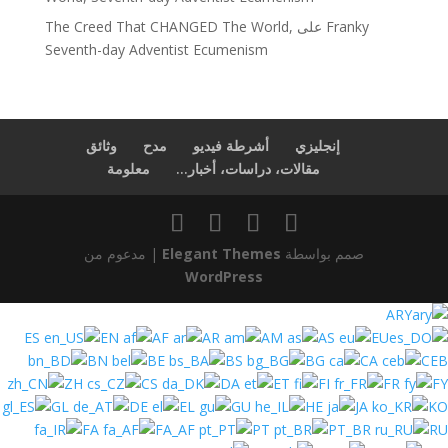
The Creed That CHANGED The World,
على
Franky
Seventh-day Adventist Ecumenism
إنجليزي
أشرطة فيديو
مدح
وثائق
مقالات، دراسات، أخبار...
معلومة
| مدعوم من
Elegant Themes
صمم بواسطة
WordPress
ARY
ES
EN
AF
AR
AM
AS
EU
BN
BE
BS
BG
CA
CEB
ZH
CS
DA
ET
FI
FR
FY
GL
DE
EL
GU
HE
JA
KO
FA
FA_AF
PT
PT_BR
RU