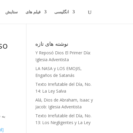
انگلیسی
فیلم های
ستایش
so
نوشته‌ های تازه
Y Reposó Dios El Primer Día:
Iglesia Adventista
LA NASA y LOS EMOJIS,
Engaños de Satanás
Texto Irrefutable del Día, No.
14: La Ley Salva
Alá, Dios de Abraham, Isaac y
Jacob: Iglesia Adventista
Texto Irrefutable del Día, No.
به 
13: Los Negligentes y La Ley
d]