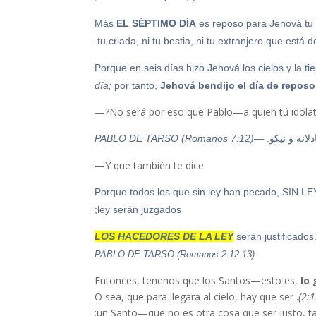
EL SÉPTIMO DÍA
es reposo para Jehová tu Dio
tu criada, ni tu bestia, ni tu extranjero que está d
día;
por tanto,
Jehová bendijo el día de reposo 
انه و نیکو.
—PABLO DE TARSO (Romanos 7:12)
Y que también te dice—
Porque todos los que sin ley han pecado, SIN L
ley serán juzgados;
LOS HACEDORES DE LA LEY
serán justificados
PABLO DE TARSO (Romanos 2:12-13)
Entonces, tenenos que los Santos—esto es,
lo 
. O sea, que para llegara al cielo, hay que ser
un Santo—que no es otra cosa que ser justo, tal