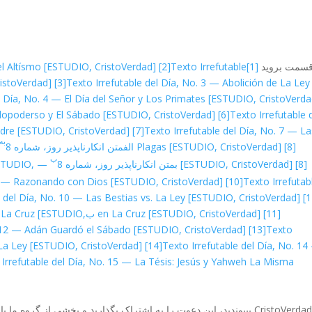
قسمت بروید
[1]
Texto Irrefutable
[2]
el Altísmo [ESTUDIO, CristoVerdad]
ristoVerdad]
[3]
Texto Irrefutable del Día, No. 3 — Abolición de La Ley
l Día, No. 4 — El Día del Señor y Los Primates [ESTUDIO, CristoVerda
odopoderso y El Sábado [ESTUDIO, CristoVerdad]
[6]
Texto Irrefutable 
dre [ESTUDIO, CristoVerdad]
[7]
Texto Irrefutable del Día, No. 7 — La
به
[8] الف
Plagas [ESTUDIO, CristoVerdad]
متن انکارناپذیر روز، شماره 8
ب
[8] ب
[ESTUDIO, CristoVerdad]
متن انکارناپذیر روز، شماره 8
ESTUDIO,
 9 — Razonando con Dios [ESTUDIO, CristoVerdad]
[10]
Texto Irrefutab
 الف
del Día, No. 10 — Las Bestias vs. La Ley [ESTUDIO, CristoVerdad]
[11] ب
en La Cruz [ESTUDIO, CristoVerdad]
n La Cruz [ESTUDIO,
o. 12 — Adán Guardó el Sábado [ESTUDIO, CristoVerdad]
[13]
Texto
 La Ley [ESTUDIO, CristoVerdad]
[14]
Texto Irrefutable del Día, No. 1
 Irrefutable del Día, No. 15 — La Tésis: Jesús y Yahweh La Misma