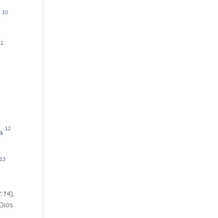
10
i
Más
11
12
a
13
:14),
 Dios