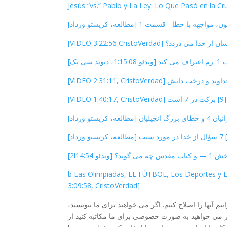
[9] برکت در 7 است [VIDEO 1:40:17, CristoVerdad]
[12]b Las Olimpiadas, EL FÚTBOL, Los Deportes y
3:09:58, CristoVerdad]
نیم آنها را اصلاح کنیم. اگر می خواهید برای ما بنویسید،
 اگر می خواهید به صورت خصوصی برای ما مکاتبه کنید از