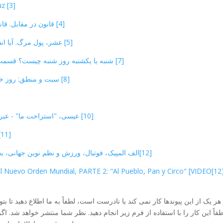
[3] Jesús “vs.” Pablo y La Ley: Lo Que Pasó en la Cruz
[4] قانون در مقابل. قانون، مواجهه با خطا - قسمت 1 [مطالعه، کریستو ورداد]
[5] عشر، پول مرگ. آیا انسان از خدا می دزدد؟ [VIDEO 3:22:56 CristoVerdad]
[7] شنبه یا یکشنبه روز شنبه چیست؟ قسمت 1: رم اعتراف می کند [ویدئو 1:15:08، دیوید سی پک]
[8] سبت و منطق: روز خداوند و درخت دانش [VIDEO 2:31:11, CristoVerdad]
[10] عیسی، "استراحت ما" - عبرانیان 4 و خطای بزرگ انجیلیان [مطالعه، کریستو ورداد]
[11] 7 سؤال از خدا در مورد سبت [مطالعه، کریستو ورداد]
[12]الف المپیک، فوتبال، ورزش و نظم نوین جهانی، بخش 1 — و کتاب مقدس چه می گوید؟ [ویدئو 2l14:54]
 El Nuevo Orden Mundial, PARTE 2: "Al Pueblo, Pan y Circo" [VIDEO
هر یک از این پیوندها کار نمی کند یا نادرست است، لطفاً به ما اطلاع دهید تا بتوا
فاً این کار را با استفاده از فرم زیر انجام دهید. نظر شما منتشر خواهد شد.