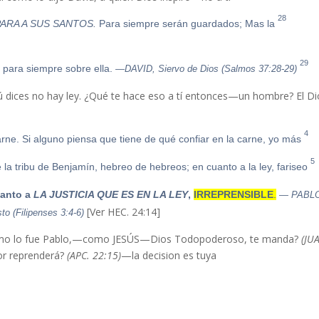
28
ARA A SUS SANTOS.
Para siempre serán guardados; Mas la
Porque [JEHOVÁ] ama la rectitud,
29
LOS JUSTOS HEREDARÁN LA TIERRA, Y vivirán para siempre sobre ella.
—DAVID, Siervo de Dios (Salmos 37:28-29)
 tú dices no hay ley. ¿Qué te hace eso a tí entonces—un hombre? El D
4
Aunque yo tengo también de qué confiar en la carne. Si alguno piensa que tiene de qué confiar en la carne, yo más:
5
circuncidado al octavo día, del linaje de Israel, de la tribu de Benjamín, hebreo de hebreos; en cuanto a la ley, fariseo;
uanto a
LA JUSTICIA QUE ES EN LA LEY
,
IRREPRENSIBLE
.
— PABL
[Ver HEC. 24:14]
o (Filipenses 3:4-6)
(JU
or reprenderá?
(APC. 22:15)
—la decision es tuya.