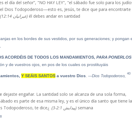
es el día del señor”, "NO HAY LEY", "el sábado fue solo para los judío
go, el Dios Todopoderoso—esto es, Jesús, te dice que para encontrarte
él debes andar en santidad
(عبرانیان 12:14).
 franjas en los bordes de sus vestidos, por sus generaciones; y pongan 
.
OS ACORDÉIS DE TODOS LOS MANDAMIENTOS,
PARA PONERLOS
Y os servirá de fra
n y de vuestros ojos, en pos de los cuales os prostituyáis.
40
damientos,
Y SEÁIS SANTOS
a vuestro Dios
.
Para que os acordéis,
—Dios Todopoderoso,
ejaste engañar. La santidad solo se alcanza de una sola forma,
bado es parte de esa misma ley, y es el único día santo que tiene l
semana
(پیدایش 2:1-3)
. ¿No será por esto que EL GRAN YO SOY—Dios Todopoderoso, te dice?—
8