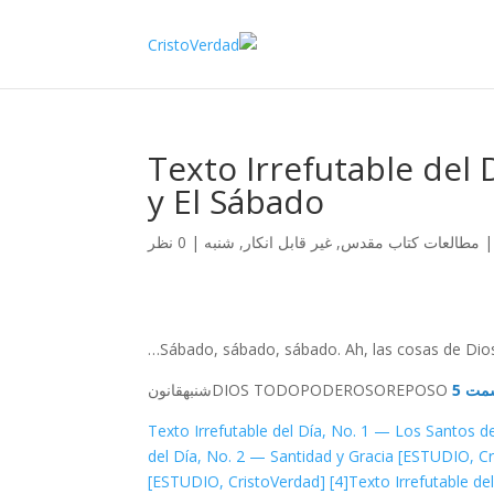
Texto Irrefutable del
y El Sábado
مطالعات کتاب مقدس
,
غیر قابل انکار
,
شنبه
|
0 نظر
Sábado, sábado, sábado. Ah, las cosas de Dios
ت 5
REPOSO
TODOPODEROSO
DIOS
شنبه
قانون
Texto Irrefutable del Día, No. 1 — Los Santos d
del Día, No. 2 — Santidad y Gracia [ESTUDIO, C
[ESTUDIO, CristoVerdad]
[4]
Texto Irrefutable de