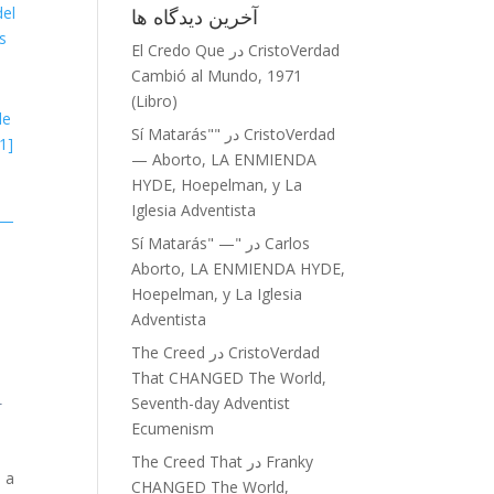
del
آخرین دیدگاه‌ ها
s
CristoVerdad
در
El Credo Que
Cambió al Mundo, 1971
(Libro)
le
CristoVerdad
در
"Sí Matarás"
[11]
— Aborto, LA ENMIENDA
HYDE, Hoepelman, y La
Iglesia Adventista
4 —
Carlos
در
"Sí Matarás" —
Aborto, LA ENMIENDA HYDE,
Hoepelman, y La Iglesia
Adventista
CristoVerdad
در
The Creed
That CHANGED The World,
Seventh-day Adventist
1
Ecumenism
Franky
در
The Creed That
, a
CHANGED The World,