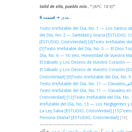
…
"
(APC. 18:4)
"Salid de ella, pueblo mío
بعدی ➜
قسمت 6
Texto Irrefutable del Día, No. 1 — Los Santos d
del Día, No. 2 — Santidad y Gracia [ESTUDIO, C
[ESTUDIO, CristoVerdad]
[4]
Texto Irrefutable de
[5]
Texto Irrefutable del Día, No. 5 — El Dios T
Día, No. 6 — Yo Veo, Honestidad de Vuestra Ma
— El Sábado y Los Deseos de Vuestro Corazón
— El Sábado y Los Deseos de Vuestro Corazón [
CristoVerdad]
[9]
Texto Irrefutable del Día, No.
Texto Irrefutable del Día, No. 11 — Clavados
Texto Irrefutable del Día, No. 11 — Clavados e
CristoVerdad]
[12]
Texto Irrefutable del Día, N
Irrefutable del Día, No. 13 — Los Negligentes y
La Ley Salva [ESTUDIO, CristoVerdad]
[15]
Texto
Persona Divina? [ESTUDIO, CristoVerdad]
[16]
————————————
واتس اپ
در گروه واتساپ ما مشترک شوید
. هنگام