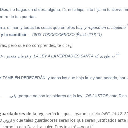
s; no hagas en él obra alguna, tú, ni tu hijo, ni tu hija, ni tu siervo, n
entro de tus puertas.
y reposó en el séptimo
Porque en seis días hizo Jehová los cielos y la tierra, el mar, y todas las cosas que en ellos hay,
y lo santificó
.
—DIOS TODOPODEROSO (Éxodo 20:8-11)
¿No será por eso que Pablo—a quien tú idolatras, pero que no comprendes, te dice?—
12
به طوری که
LA LEY A LA VERDAD ES SANTA,
و فرمان مقدس، عادل
EY TAMBIÉN PERECERÁN; y todos los que bajo la ley han pecado, por l
porque no son los oidores de la ley LOS JUSTOS ante Dios,
ولی
.
——
guardadores de la ley
, serán los que llegarán al cielo
(APC. 14:12, 22
y que tales guardadores serán los que serán justifcados ante
(روم. 2:13)
 como lo dijo David, a quién Dios inspiró—no a tí: