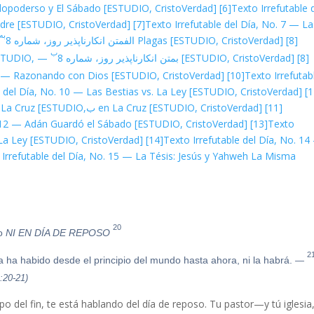
odopoderso y El Sábado [ESTUDIO, CristoVerdad]
[6]
Texto Irrefutable 
dre [ESTUDIO, CristoVerdad]
[7]
Texto Irrefutable del Día, No. 7 — La
به
[8] الف
Plagas [ESTUDIO, CristoVerdad]
متن انکارناپذیر روز، شماره 8
ب
[8] ب
[ESTUDIO, CristoVerdad]
متن انکارناپذیر روز، شماره 8
ESTUDIO,
 9 — Razonando con Dios [ESTUDIO, CristoVerdad]
[10]
Texto Irrefutab
 الف
del Día, No. 10 — Las Bestias vs. La Ley [ESTUDIO, CristoVerdad]
[11] ب
en La Cruz [ESTUDIO, CristoVerdad]
n La Cruz [ESTUDIO,
o. 12 — Adán Guardó el Sábado [ESTUDIO, CristoVerdad]
[13]
Texto
 La Ley [ESTUDIO, CristoVerdad]
[14]
Texto Irrefutable del Día, No. 1
 Irrefutable del Día, No. 15 — La Tésis: Jesús y Yahweh La Misma
20
NI EN DÍA DE REPOSO;
Orad, pues, que vuestra huida no sea en invierno
2
porque habrá entonces gran tribulación, cual no la ha habido desde el principio del mundo hasta ahora, ni la habrá.
—
:20-21)
po del fin, te está hablando del día de reposo. Tu pastor—y tú iglesia