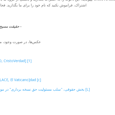
اشتراک، فراموش نکنید که نام خود را برای ما بگذارید. فح
- حقیقت مسیح
عکس‌ها، در صورت وجود، محتوا
[1] Juan, Los Discípulos y El Día del Señor [ ESTUDIO, CristoVerdad]
[c] El día de la Resurrección: la nueva creación [ ENLACE, El Vaticano]dad]
[L] بخش حقوقی، "سلب مسئولیت حق نسخه برداری" در مورد حق چاپ و استفاده منصفانه [LINK، CristoVerdad]