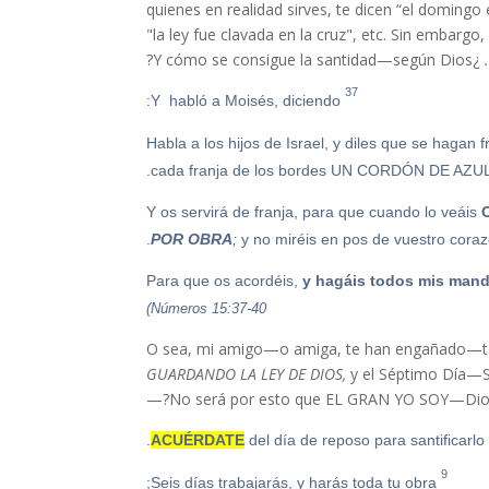
quienes en realidad sirves, te dicen “el domingo 
"la ley fue clavada en la cruz", etc. Sin embar
¿Y cómo se consigue la santidad—según Dios?
37
Y habló a Moisés, diciendo:
Habla a los hijos de Israel, y diles que se hagan
cada franja de los bordes UN CORDÓN DE AZUL
POR OBRA
;
y no miréis en pos de vuestro corazó
y hagáis todos mis man
Números 15:37-40)
O sea, mi amigo—o amiga, te han engañado—te d
GUARDANDO LA LEY DE DIOS,
y el Séptimo Día—Sá
ACUÉRDATE
del día de reposo para santificarlo.
9
Seis días trabajarás, y harás toda tu obra;