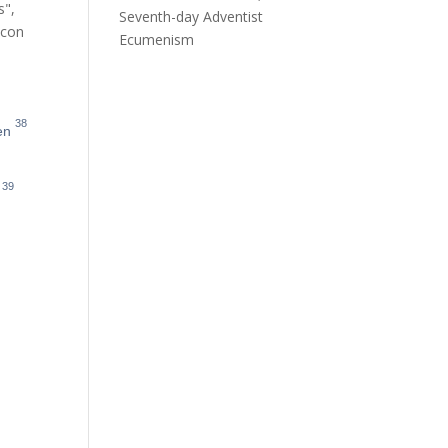
s",
Seventh-day Adventist
 con
Ecumenism
38
en
39
nja, para que cuando lo veáis
a