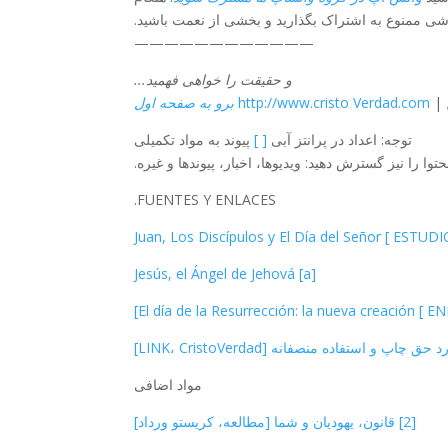
اشی ممنوع به اشتراک بگذارید و بخشی از نعمت باشید.
————————————
و حقیقت را خواهی فهمید...
|
http://www.cristo Verdad.com
برو به صفحه اول
توجه: اعداد در پرانتز آبی
[ ]
پیوند به مواد تکمیلی
 را نیز گسترش دهید: ویدیوها، اخبار، پیوندها و غیره.
FUENTES Y ENLACES.
[a] Jesús, el Ángel de Jehová
مواد اضافی
[2] قانون، یهودیان و شما [مطالعه، کریستو ورداد]