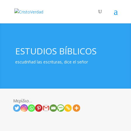
ESTUDIOS BÍBLICOS
escudriñad las escrituras, dice el señor
Μερίδιο…