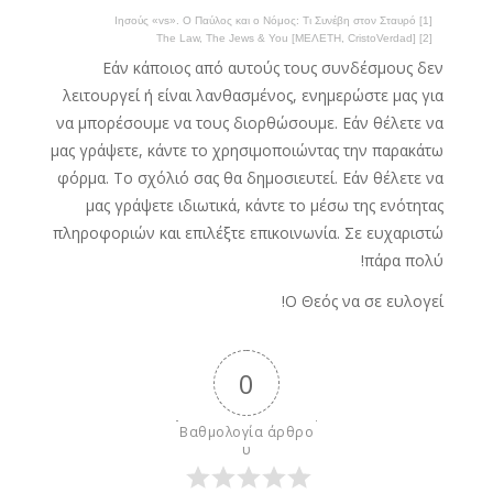
[1] Ιησούς «vs». Ο Παύλος και ο Νόμος: Τι Συνέβη στον Σταυρό
[2] The Law, The Jews & You [ΜΕΛΕΤΗ, CristoVerdad]
Εάν κάποιος από αυτούς τους συνδέσμους δεν
λειτουργεί ή είναι λανθασμένος, ενημερώστε μας για
να μπορέσουμε να τους διορθώσουμε. Εάν θέλετε να
μας γράψετε, κάντε το χρησιμοποιώντας την παρακάτω
φόρμα. Το σχόλιό σας θα δημοσιευτεί. Εάν θέλετε να
μας γράψετε ιδιωτικά, κάντε το μέσω της ενότητας
πληροφοριών και επιλέξτε επικοινωνία. Σε ευχαριστώ
πάρα πολύ!
Ο Θεός να σε ευλογεί!
0
Βαθμολογία άρθρο
υ