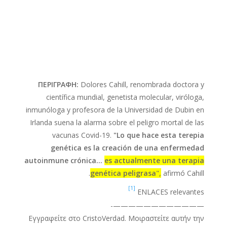
ΠΕΡΙΓΡΑΦΗ:
Dolores Cahill, renombrada doctora y
científica mundial, genetista molecular, viróloga,
inmunóloga y profesora de la Universidad de Dubin en
Irlanda suena la alarma sobre el peligro mortal de las
vacunas Covid-19.
"Lo que hace esta terepia
genética es la creación de una enfermedad
autoinmune crónica…
es actualmente una terapia
genética peligrasa
",
afirmó Cahill.
[1]
ENLACES relevantes
————————————-
Εγγραφείτε στο CristoVerdad. Μοιραστείτε αυτήν την