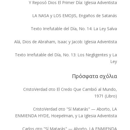
Y Reposó Dios El Primer Día: Iglesia Adventista
LA NASA y LOS EMOJIS, Engaños de Satanás
Texto Irrefutable del Día, No. 14: La Ley Salva
Alá, Dios de Abraham, Isaac y Jacob: Iglesia Adventista
Texto Irrefutable del Día, No. 13: Los Negligentes y La
Ley
Πρόσφατα σχόλια
CristoVerdad
στο
El Credo Que Cambió al Mundo,
1971 (Libro)
CristoVerdad
στο
"Sí Matarás" — Aborto, LA
ENMIENDA HYDE, Hoepelman, y La Iglesia Adventista
Carlos
στο
"Sí Matarás" — Aborto, LA ENMIENDA