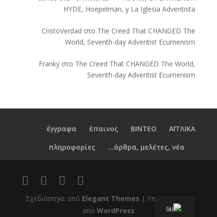
HYDE, Hoepelman, y La Iglesia Adventista
CristoVerdad
στο
The Creed That CHANGED The
World, Seventh-day Adventist Ecumenism
Franky
στο
The Creed That CHANGED The World,
Seventh-day Adventist Ecumenism
έγγραφα
έπαινος
ΒΙΝΤΕΟ
ΑΓΓΛΙΚΑ
πληροφορίες
άρθρα, μελέτες, νέα...
Σχεδιάστηκε από
Elegant Themes
| Υποστηρίζεται
EL
από
WordPress