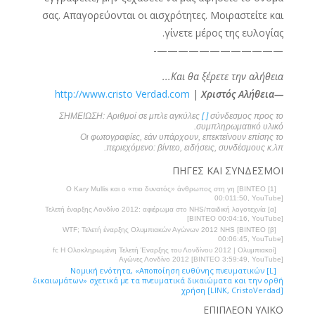
σας. Απαγορεύονται οι αισχρότητες. Μοιραστείτε και
γίνετε μέρος της ευλογίας.
————————————-
Και θα ξέρετε την αλήθεια...
http://www.cristo Verdad.com
|
—Χριστός Αλήθεια
ΣΗΜΕΙΩΣΗ: Αριθμοί σε μπλε αγκύλες
[ ]
σύνδεσμος προς το
συμπληρωματικό υλικό.
Οι φωτογραφίες, εάν υπάρχουν, επεκτείνουν επίσης το
περιεχόμενο: βίντεο, ειδήσεις, συνδέσμους κ.λπ.
ΠΗΓΕΣ ΚΑΙ ΣΥΝΔΕΣΜΟΙ
[1] Ο Kary Mullis και ο «πιο δυνατός» άνθρωπος στη γη [ΒΙΝΤΕΟ
00:011:50, YouTube]
[α] Τελετή έναρξης Λονδίνο 2012: αφιέρωμα στο NHS/παιδική λογοτεχνία
[ΒΙΝΤΕΟ 00:04:16, YouTube]
[β] WTF; Τελετή έναρξης Ολυμπιακών Αγώνων 2012 NHS [ΒΙΝΤΕΟ
00:06:45, YouTube]
[fc Η Ολοκληρωμένη Τελετή Έναρξης του Λονδίνου 2012 | Ολυμπιακοί
Αγώνες Λονδίνο 2012 [ΒΙΝΤΕΟ 3:59:49, YouTube]
[L] Νομική ενότητα, «Αποποίηση ευθύνης πνευματικών
δικαιωμάτων» σχετικά με τα πνευματικά δικαιώματα και την ορθή
χρήση [LINK, CristoVerdad]
ΕΠΙΠΛΕΟΝ ΥΛΙΚΟ